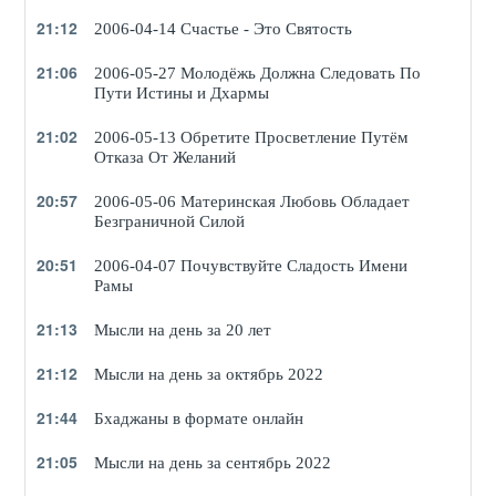
21:12
2006-04-14 Счастье - Это Святость
21:06
2006-05-27 Молодёжь Должна Следовать По
Институт Высших медицинских наук Шри
Пути Истины и Дхармы
Сатья Саи в Прашанти
21:02
2006-05-13 Обретите Просветление Путём
Отказа От Желаний
20:57
2006-05-06 Материнская Любовь Обладает
Безграничной Силой
20:51
2006-04-07 Почувствуйте Сладость Имени
Рамы
21:13
Институт Высших медицинских наук Шри
Мысли на день за 20 лет
Сатья Саи в Вайтфилде
21:12
Мысли на день за октябрь 2022
21:44
Бхаджаны в формате онлайн
21:05
Мысли на день за сентябрь 2022