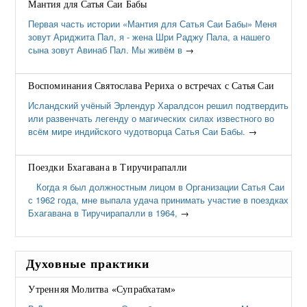
Мантия для Сатья Саи Бабы
Первая часть истории «Мантия для Сатья Саи Бабы» Меня
зовут Ариджита Пал, я - жена Шри Раджу Пала, а нашего
сына зовут Авинаб Пал. Мы живём в
→
Воспоминания Святослава Рериха о встречах с Сатья Саи
Исландский учёный Эрлендур Харалдсон решил подтвердить
или развенчать легенду о магических силах известного во
всём мире индийского чудотворца Сатья Саи Бабы.
→
Поездки Бхагавана в Тиручирапалли
Когда я был должностным лицом в Организации Сатья Саи
с 1962 года, мне выпала удача принимать участие в поездках
Бхагавана в Тиручирапалли в 1964,
→
Духовные практики
Утренняя Молитва «Супрабхатам»