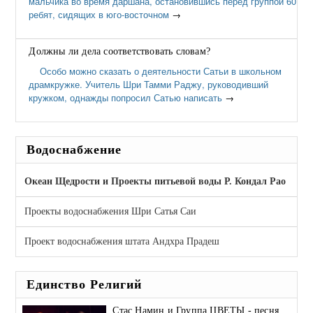
мальчика во время даршана, остановившись перед группой 60
ребят, сидящих в юго-восточном
→
Должны ли дела соответствовать словам?
Особо можно сказать о деятельности Сатьи в школьном
драмкружке. Учитель Шри Тамми Раджу, руководивший
кружком, однажды попросил Сатью написать
→
Водоснабжение
Океан Щедрости и Проекты питьевой воды Р. Кондал Рао
Проекты водоснабжения Шри Сатья Саи
Проект водоснабжения штата Андхра Прадеш
Единство Религий
Стас Намин и Группа ЦВЕТЫ - песня