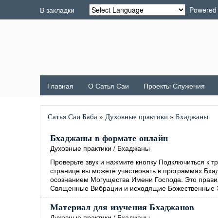
В закладки
Powered
Главная
О Сатья Саи
Проекты Служения
Сатья Саи Баба
»
Духовные практики
»
Бхаджаны
Бхаджаны в формате онлайн
Духовные практики
/
Бхаджаны
Проверьте звук и нажмите кнопку Подключиться к т
странице вы можете участвовать в программах Бх
осознанием Могущества Имени Господа. Это правил
Священные Вибрации и исходящие Божественные 
Материал для изучения Бхаджанов
Духовные практики
/
Бхаджаны