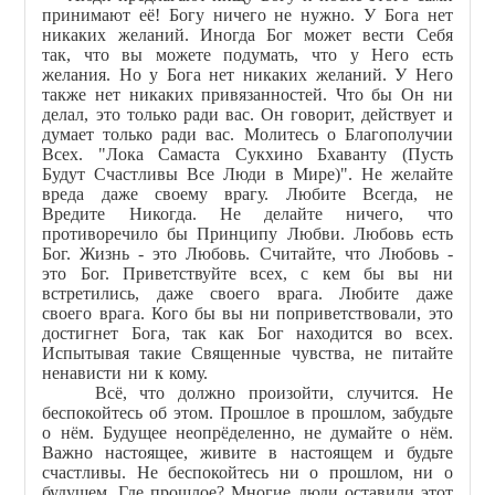
принимают её! Богу ничего не нужно. У Бога нет
никаких желаний. Иногда Бог может вести Себя
так, что вы можете подумать, что у Него есть
желания. Но у Бога нет никаких желаний. У Него
также нет никаких привязанностей. Что бы Он ни
делал, это только ради вас. Он говорит, действует и
думает только ради вас. Молитесь о Благополучии
Всех. "Лока Самаста Сукхино Бхаванту (Пусть
Будут Счастливы Все Люди в Мире)". Не желайте
вреда даже своему врагу. Любите Всегда, не
Вредите Никогда. Не делайте ничего, что
противоречило бы Принципу Любви. Любовь есть
Бог. Жизнь - это Любовь. Считайте, что Любовь -
это Бог. Приветствуйте всех, с кем бы вы ни
встретились, даже своего врага. Любите даже
своего врага. Кого бы вы ни поприветствовали, это
достигнет Бога, так как Бог находится во всех.
Испытывая такие Священные чувства, не питайте
ненависти ни к кому.
Всё, что должно произойти, случится. Не
беспокойтесь об этом. Прошлое в прошлом, забудьте
о нём. Будущее неопрёделенно, не думайте о нём.
Важно настоящее, живите в настоящем и будьте
счастливы. Не беспокойтесь ни о прошлом, ни о
будущем. Где прошлое? Многие люди оставили этот