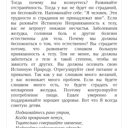
Тогда почему вы волнуетесь? Развивайте
отстранённость. Тогда у вас не будет ни страданий,
ни беспокойств. Напоминайте себе: "Я человек. Эти
трудности и страдания не принадлежат мне". Если
вы разовьёте Истинную Непривязанность к телу,
вас не затронут никакие несчастья. Заболевания
желудка, головная боль и другие болезни
естественны для тела. Почему мы должны
беспокоиться о том, что естественно? Вы страдаете
потому, что развиваете слишком большую
привязанность к телу. Тем не менее, вы должны
заботиться о теле в такой степени, чтобы не
зависеть от других. Вы должны осознать свою
Истинную Природу. Отрегулируйте своё питание и
привычки. Так как у вас слишком много желаний,
у вас возникает много проблем. Если вы будете
слишком много есть, то будете страдать от
несварения желудка. Поэтому контролируйте
употребление пищи. Ешьте умеренно и
поддерживайте хорошее здоровье. Вот что Я всегда
советую детям.
Поднимайтесь рано утром,
Когда прокричит петух,
Тщательно совершайте омовение,
Надевайте надлежащую одежду,