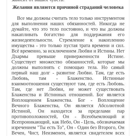
Желания являются причиной страданий человека
Все мы должны считать тело только инструментом
для выполнения наших обязанностей. Никогда не
думайте, что это тело постоянно, и что вы должны
накапливать богатство для поддержания его
жизнедеятельности. Стремление к накоплению
имущества - это только пустая трата времени и сил.
Всё временно, за исключением Любви и Истины. Нет
Дхармы превыше приверженности Истине.
Существует множество обязанностей, которые мы
должны выполнять с помощью тела. Но самый
первый наш долг - развитие Любви. Там, где есть
Любовь, там - Блаженство. Истинные
взаимоотношения существуют там, где есть Любовь.
Там, где нет Любви, не может существовать
Блаженства и Истинных отношений. Бог является
Воплощением Блаженства. Бог - Воплощение
Вечного Блаженства, Он является Абсолютной
Истиной, Он находится за пределами пар
противоположностей, Он - Всеобъемлющий и
Всепроникающий, как Небо, Он - Цель, обозначаемая
изречением "Ты есть То", Он - Один без Второго, Он
Вечен, Чист, Неизменен, является свидетелем всех