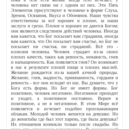
человека нет связи ни с одним из них. Эти Пять
Элементов присутствуют в человеке в форме Слуха,
Зрения, Осязания, Вкуса и Обоняния. Наши чувства
ответственны за всё хорошее и плохое, за наши
заслуги и грехи. Плохое и хорошее не даются Богом;
они являются следствием действий человека. Иногда
вам кажется, что Бог посылает вам страдания, иногда
вам кажется, что Он посылает вам счастье, но Бог не
посылает ни счастья, ни страданий. Всё это -
иллюзия человека. Человек страдает из-за своих
плохих качеств, таких как ревность, ненависть, гнев
и напыщенность. Как появляется гнев? Он возникает
в нас в результате плохой пищи и плохих мыслей.
Желание рождается из-за вашей алчной природы.
Желание, гнев, жадность, привязанность, гордыня и
ревность - все они исходят из нас. Вы думаете, что у
Бога есть форма. Но Бог не имеет формы. Бог
позитивен, человек негативен. Негативное приходит
и уходит, а позитивное постоянно. Верьте в
позитивное, а не в негативное. В этом Мире всё
появляется и исчезает подобно проплывающим
облакам. Молодой человек женится на девушке. Но
до женитьбы где был этот парень, где была девушка?
Их отношения возникли только после свадьбы. Но