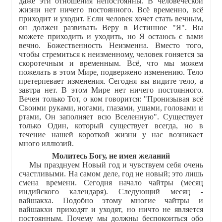
даже эти отношения непостоянны. В человеческой
жизни нет ничего постоянного. Всё временно, всё
приходит и уходит. Если человек хочет стать вечным,
он должен развивать Веру в Истинное "Я". Вы
можете приходить и уходить, но Я остаюсь с вами
вечно. Божественность Неизменна. Вместо того,
чтобы стремиться к неизменному, человек гоняется за
скоротечным и временным. Всё, что мы можем
пожелать в этом Мире, подвержено изменению. Тело
претерпевает изменения. Сегодня вы видите тело, а
завтра нет. В этом Мире нет ничего постоянного.
Вечен только Тот, о ком говорится: "Пронизывая всё
Своими руками, ногами, глазами, ушами, головами и
ртами, Он заполняет всю Вселенную". Существует
только Один, который существует всегда, но в
течение нашей короткой жизни у нас возникает
много иллюзий.
Молитесь Богу, не имея желаний
Мы празднуем Новый год и чувствуем себя очень
счастливыми. На самом деле, год не новый; это лишь
смена времени. Сегодня начало чайтры (месяц
индийского календаря). Следующий месяц -
вайшакха. Подобно этому многие чайтры и
вайшакхи приходят и уходят, но ничто не является
постоянным. Почему мы должны беспокоиться обо