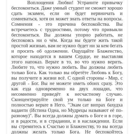
Воплощения Любви! Устраните привычку
беспокоиться. Даже умный студент не сможет хорошо
сдать экзамен, если он будет нервничать и
сомневаться, хотя он может знать ответы на вопросы.
Сомнения - это причина беспокойства. Вы
встречаетесь с трудностями, потому что привыкли
беспокоиться. Вы должны упорно работать, не
беспокоясь ни о чём. Когда вы будете жить такой
простой жизнью, вам не нужно будет ни за кем бегать
и просить об одолжении. Ощущайте Блаженство,
которое находится в вашем Сердце, не выставляя
этого напоказ. Верьте в то, во что нужно верить.
Любите то, что нужно любить. Вы должны любить
только Бога. Как только вы обретёте Любовь к Богу,
вы получите в жизни всё. С одной стороны - Мир, с
другой - Бог. Вы не можете иметь обоих сразу. Это
как езда одновременно на двух лошадях, что
несомненно приведёт к несчастному случаю.
Сконцентрируйте свой ум только на Боге и
полностью верьте в Него. "Экам сат випрах бахудха
ваданти (Истина Одна, но Мудрецы называют её по-
разному)". Вы всегда должны думать о Боге и в горе,
и в радости, и в страдании, и в наслаждении. Если
вы стремитесь к Счастью и Блаженству, то вы всегда
должны желать только Бога. Не беспокойтесь