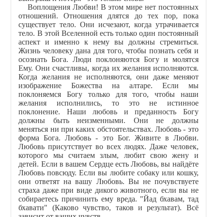
Воплощения Любви! В этом мире нет постоянных
отношений. Отношения длятся до тех пор, пока
существует тело. Они исчезают, когда утрачивается
тело. В этой Вселенной есть только один постоянный
аспект и именно к нему вы должны стремиться.
Жизнь человеку дана для того, чтобы познать себя и
осознать Бога. Люди поклоняются Богу и молятся
Ему. Они счастливы, когда их желания исполняются.
Когда желания не исполняются, они даже меняют
изображение Божества на алтаре. Если мы
поклоняемся Богу только для того, чтобы наши
желания исполнились, то это не истинное
поклонение. Наши любовь и преданность Богу
должны быть неизменными. Они не должны
меняться ни при каких обстоятельствах. Любовь - это
форма Бога. Любовь - это Бог. Живите в Любви.
Любовь присутствует во всех людях. Даже человек,
которого мы считаем злым, любит свою жену и
детей. Если в вашем Сердце есть Любовь, вы найдёте
Любовь повсюду. Если вы любите собаку или кошку,
они ответят на вашу Любовь. Вы не почувствуете
страха даже при виде дикого животного, если вы не
собираетесь причинить ему вреда. "Йад бхавам, тад
бхавати" (Каково чувство, таков и результат). Всё
зависит от ваших чувств.