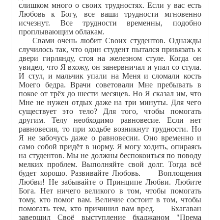
слишком много о своих трудностях. Если у вас есть
Любовь к Богу, все ваши трудности мгновенно
исчезнут. Все трудности временны, подобно
проплывающим облакам.
Свами очень любит Своих студентов. Однажды
случилось так, что один студент пытался привязать к
двери гирлянду, стоя на железном стуле. Когда он
увидел, что Я вхожу, он занервничал и упал со стула.
И стул, и мальчик упали на Меня и сломали кость
Моего бедра. Врачи советовали Мне пребывать в
покое от трёх до шести месяцев. Но Я сказал им, что
Мне не нужен отдых даже на три минуты. Для чего
существует это тело? Для того, чтобы помогать
другим. Телу необходимо равновесие. Если нет
равновесия, то при ходьбе возникнут трудности. Но
Я не забочусь даже о равновесии. Оно временно и
само собой придёт в норму. Я могу ходить, опираясь
на студентов. Мы не должны беспокоиться по поводу
мелких проблем. Выполняйте свой долг. Тогда всё
будет хорошо. Развивайте Любовь. Воплощения
Любви! Не забывайте о Принципе Любви. Любите
Бога. Нет ничего великого в том, чтобы помогать
тому, кто помог вам. Величие состоит в том, чтобы
помогать тем, кто причинил вам вред. Бхагаван
завершил Своё выступление бхаджаном "Према