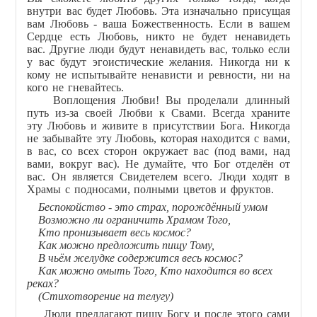
внутри вас будет Любовь. Эта изначально присущая
вам Любовь - ваша Божественность. Если в вашем
Сердце есть Любовь, никто не будет ненавидеть
вас. Другие люди будут ненавидеть вас, только если
у вас будут эгоистические желания. Никогда ни к
кому не испытывайте ненависти и ревности, ни на
кого не гневайтесь.
Воплощения Любви! Вы проделали длинный
путь из-за своей Любви к Свами. Всегда храните
эту Любовь и живите в присутствии Бога. Никогда
не забывайте эту Любовь, которая находится с вами,
в вас, со всех сторон окружает вас (под вами, над
вами, вокруг вас). Не думайте, что Бог отделён от
вас. Он является Свидетелем всего. Люди ходят в
Храмы с подносами, полными цветов и фруктов.
Беспокойство - это страх, порождённый умом
Возможно ли ограничить Храмом Того,
Кто пронизывает весь космос?
Как можно предложить пищу Тому,
В чьём желудке содержится весь космос?
Как можно омыть Того, Кто находится во всех
реках?
(Cтихотворение на телугу)
Люди предлагают пищу Богу и после этого сами