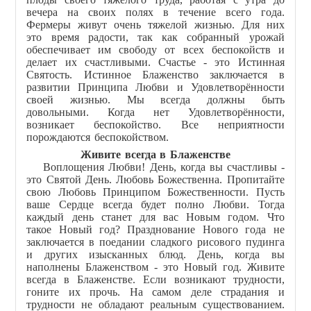
вечера на своих полях в течение всего года.
Фермеры живут очень тяжелой жизнью. Для них
это время радости, так как собранный урожай
обеспечивает им свободу от всех беспокойств и
делает их счастливыми. Счастье - это Истинная
Святость. Истинное Блаженство заключается в
развитии Принципа Любви и Удовлетворённости
своей жизнью. Мы всегда должны быть
довольными. Когда нет Удовлетворённости,
возникает беспокойство. Все неприятности
порождаются беспокойством.
Живите всегда в Блаженстве
Воплощения Любви!
День, когда вы счастливы -
это Святой День. Любовь Божественна. Пропитайте
свою Любовь Принципом Божественности. Пусть
ваше Сердце всегда будет полно Любви. Тогда
каждый день станет для вас Новым годом. Что
такое Новый год? Празднование Нового года не
заключается в поедании сладкого рисового пудинга
и других изысканных блюд. День, когда вы
наполнены Блаженством - это Новый год. Живите
всегда в Блаженстве. Если возникают трудности,
гоните их прочь. На самом деле страдания и
трудности не обладают реальным существованием.