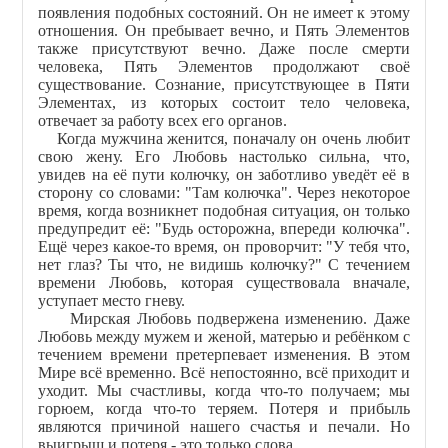
появления подобных состояний. Он не имеет к этому
отношения. Он пребывает вечно, и Пять Элементов
также присутствуют вечно. Даже после смерти
человека, Пять Элементов продолжают своё
существование. Сознание, присутствующее в Пяти
Элементах, из которых состоит тело человека,
отвечает за работу всех его органов.
Когда мужчина женится, поначалу он очень любит
свою жену. Его Любовь настолько сильна, что,
увидев на её пути колючку, он заботливо уведёт её в
сторону со словами: "Там колючка". Через некоторое
время, когда возникнет подобная ситуация, он только
предупредит её: "Будь осторожна, впереди колючка".
Ещё через какое-то время, он проворчит: "У тебя что,
нет глаз? Ты что, не видишь колючку?" С течением
времени Любовь, которая существовала вначале,
уступает место гневу.
Мирская Любовь подвержена изменению. Даже
Любовь между мужем и женой, матерью и ребёнком с
течением времени претерпевает изменения. В этом
Мире всё временно. Всё непостоянно, всё приходит и
уходит. Мы счастливы, когда что-то получаем; мы
горюем, когда что-то теряем. Потеря и прибыль
являются причиной нашего счастья и печали. Но
выигрыш и потеря - это только слова.