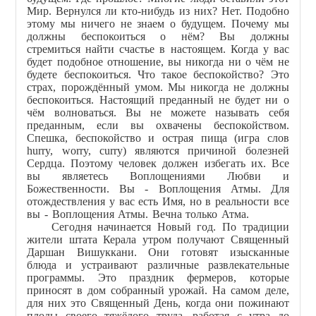
Мир. Вернулся ли кто-нибудь из них? Нет. Подобно
этому мы ничего не знаем о будущем. Почему мы
должны беспокоиться о нём? Вы должны
стремиться найти счастье в настоящем. Когда у вас
будет подобное отношение, вы никогда ни о чём не
будете беспокоиться. Что такое беспокойство? Это
страх, порождённый умом. Мы никогда не должны
беспокоиться. Настоящий преданный не будет ни о
чём волноваться. Вы не можете называть себя
преданным, если вы охвачены беспокойством.
Спешка, беспокойство и острая пища (игра слов
hurry, worry, curry) являются причиной болезней
Сердца. Поэтому человек должен избегать их. Все
вы являетесь Воплощениями Любви и
Божественности. Вы - Воплощения Атмы. Для
отождествления у вас есть Имя, но в реальности все
вы - Воплощения Атмы. Вечна только Атма.
Сегодня начинается Новый год. По традиции
жители штата Керала утром получают Священный
Даршан Вишуккани. Они готовят изысканные
блюда и устраивают различные развлекательные
программы. Это праздник фермеров, которые
приносят в дом собранный урожай. На самом деле,
для них это Священный День, когда они пожинают
плоды своего тяжёлого труда, работая с утра до