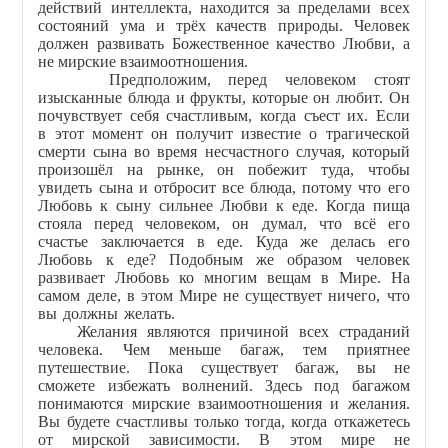
действий интеллекта, находится за пределами всех
состояний ума и трёх качеств природы. Человек
должен развивать Божественное качество Любви, а
не мирские взаимоотношения.
Предположим, перед человеком стоят
изысканные блюда и фрукты, которые он любит. Он
почувствует себя счастливым, когда съест их. Если
в этот момент он получит известие о трагической
смерти сына во время несчастного случая, который
произошёл на рынке, он побежит туда, чтобы
увидеть сына и отбросит все блюда, потому что его
Любовь к сыну сильнее Любви к еде. Когда пища
стояла перед человеком, он думал, что всё его
счастье заключается в еде. Куда же делась его
Любовь к еде? Подобным же образом человек
развивает Любовь ко многим вещам в Мире. На
самом деле, в этом Мире не существует ничего, что
вы должны желать.
Желания являются причиной всех страданий
человека. Чем меньше багаж, тем приятнее
путешествие. Пока существует багаж, вы не
сможете избежать волнений. Здесь под багажом
понимаются мирские взаимоотношения и желания.
Вы будете счастливы только тогда, когда откажетесь
от мирской зависимости. В этом мире не