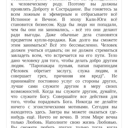
к человеческому роду. Поэтому вы должны
проявлять Доброту и Сострадание. Вы гоняетесь за
всем ложным и эфемерным и отбрасываете всё
Истинное и Вечное. В эпоху Кали-Юги всё
становится бизнесом. Куда бы люди ни попадали,
чем бы они ни занимались, - всё это они делают
ради выгоды. Даже обычные дела становятся
предметом купли-продажи. Как долго вы сможете
этим заниматься? Всё это бессмысленно. Человек
должен учиться отдавать; он не должен стремиться
завладеть всем, что встречается на его пути. Тело
дано человеку для того, чтобы делать добро другим
людям. "Паропакара пуньяя, папая парапиидам
(Человек обретает заслугу, служа людям, и
совершает грех, причиняя им вред)". Не
принимайте постоянно услуг со стороны других,
лучше сами служите другим в меру своих
возможностей. Когда вы служите другим, думайте,
что служите Богу. Совершайте все действия для
того, чтобы порадовать Бога. Никогда не делайте
ничего с эгоистическими мотивами. Сегодня вы
находитесь здесь. Завтра вы можете оказаться где-
нибудь ещё. Ничто не вечно. В этом Мире вечна
только Любовь. Наполните свою жизнь Любовью.
Вы сможете любить других только тогда, когда