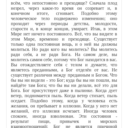
всём, что непостоянно и преходяще? Сначала плод
незрел, через какое-то время он созревает и, в
конечном итоге, сгнивает. Подобно этому
человеческое тело подвержено изменению; оно
проходит через периоды детства, молодости,
старости и, в конце концов, умирает. Итак, в этом
Мире нет ничего постоянного. Всё, что вы видите в
этом Мире, временно и преходяще. Существует
только одна постоянная вещь, и о ней вы должны
молиться. Но ради кого вы молитесь? Вы молитесь
ради себя, а не ради Бога. На самом деле, вы
молитесь самим себе, потому что Бог находится в вас.
Вы отождествляете себя с телом и думаете, что
являетесь преданными, а Бог отделён от вас. Не
существует различия между преданным и Богом. Что
бы вы ни видели - это Бог; куда бы вы ни пошли, вы
найдёте там Бога; что бы вы ни делали, всё это для
Бога. Бог присутствует даже в пылинке. Когда дует
ветер, поднимается пыль. Когда ветер стихает, пыль
оседает. Подобно этому, когда у человека есть
желания, он пребывает в иллюзии. Когда у него нет
желаний, его иллюзия исчезает. Иногда человек
спокоен, иногда взволнован. Эти состояния -
результат пищи, привычек и мирских
взаимоотношений; Бог не является причиной