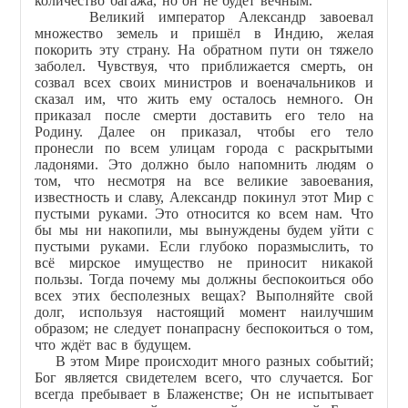
количество багажа, но он не будет вечным.
Великий император Александр завоевал
множество земель и пришёл в Индию, желая
покорить эту страну. На обратном пути он тяжело
заболел. Чувствуя, что приближается смерть, он
созвал всех своих министров и военачальников и
сказал им, что жить ему осталось немного. Он
приказал после смерти доставить его тело на
Родину. Далее он приказал, чтобы его тело
пронесли по всем улицам города с раскрытыми
ладонями. Это должно было напомнить людям о
том, что несмотря на все великие завоевания,
известность и славу, Александр покинул этот Мир с
пустыми руками. Это относится ко всем нам. Что
бы мы ни накопили, мы вынуждены будем уйти с
пустыми руками. Если глубоко поразмыслить, то
всё мирское имущество не приносит никакой
пользы. Тогда почему мы должны беспокоиться обо
всех этих бесполезных вещах? Выполняйте свой
долг, используя настоящий момент наилучшим
образом; не следует понапрасну беспокоиться о том,
что ждёт вас в будущем.
В этом Мире происходит много разных событий;
Бог является свидетелем всего, что случается. Бог
всегда пребывает в Блаженстве; Он не испытывает