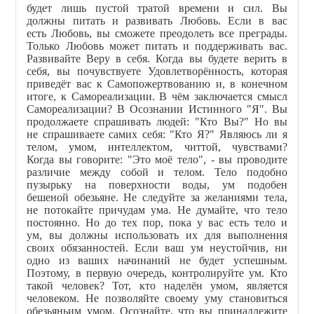
будет лишь пустой тратой времени и сил. Вы
должны питать и развивать Любовь. Если в вас
есть Любовь, вы сможете преодолеть все преграды.
Только Любовь может питать и поддерживать вас.
Развивайте Веру в себя. Когда вы будете верить в
себя, вы почувствуете Удовлетворённость, которая
приведёт вас к Самопожертвованию и, в конечном
итоге, к Самореализации. В чём заключается смысл
Самореализации? В Осознании Истинного "Я". Вы
продолжаете спрашивать людей: "Кто Вы?" Но вы
не спрашиваете самих себя: "Кто Я?" Являюсь ли я
телом, умом, интеллектом, читтой, чувствами?
Когда вы говорите: "Это моё тело", - вы проводите
различие между собой и телом. Тело подобно
пузырьку на поверхности воды, ум подобен
бешеной обезьяне. Не следуйте за желаниями тела,
не потокайте причудам ума. Не думайте, что тело
постоянно. Но до тех пор, пока у вас есть тело и
ум, вы должны использовать их для выполнения
своих обязанностей. Если ваш ум неустойчив, ни
одно из ваших начинаний не будет успешным.
Поэтому, в первую очередь, контролируйте ум. Кто
такой человек? Тот, кто наделён умом, является
человеком. Не позволяйте своему уму становиться
обезьяньим умом. Осознайте, что вы принадлежите