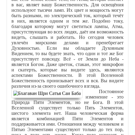
в вас, являет вашу Божественность. Для освещёния
используют тысячи ламп. Их цвет и мощность могут
быть разными, но электрический ток, который течёт
в них, является одним и тем же. Подобно току,
благодаря которому могут светиться лампы, Атма,
присутствующая во всех людях, даёт им возможность
видеть, слышать и работать. Но сегодня человек
увлечён мирскими делами и пренебрегает
Духовностью. Если вы обладаете Духовным
Видением, то вы будете знать, что один и тот же Бог
присутствует повсюду. Всё - от Земли до Неба -
является Богом. Даже цветок, стакан, этот микрофон
и скатерть, которые вы видите здесь, являются
аспектами Божественности. В этой Вселенной
Божественность пронизывает всех и вся. Вы видите
различия из-за своего ошибочного взгляда.
Постоянное
изменение - это
Природа Пяти Элементов, но не Бога. В этой
Вселенной существует только Пять Элементов,
шестого элемента нет. Наша человеческая форма
является комбинацией Пяти Элементов и
поддерживается ими. Отношения между человеком и
Пятью Элементами существуют только до тех пор,
пока в теле есть жизнь. Когда тело исчезает, у