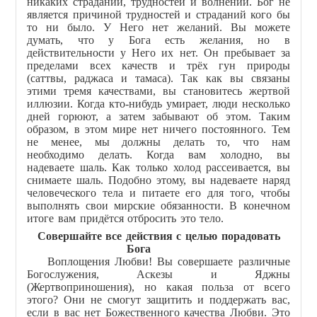
никаких страданий, трудностей и волнений. Бог не
является причиной трудностей и страданий кого бы
то ни было. У Него нет желаний. Вы можете
думать, что у Бога есть желания, но в
действительности у Него их нет. Он пребывает за
пределами всех качеств и трёх гун природы
(саттвы, раджаса и тамаса). Так как вы связаны
этими тремя качествами, вы становитесь жертвой
иллюзии. Когда кто-нибудь умирает, люди несколько
дней горюют, а затем забывают об этом. Таким
образом, в этом мире нет ничего постоянного. Тем
не менее, мы должны делать то, что нам
необходимо делать. Когда вам холодно, вы
надеваете шаль. Как только холод рассеивается, вы
снимаете шаль. Подобно этому, вы надеваете наряд
человеческого тела и питаете его для того, чтобы
выполнять свои мирские обязанности. В конечном
итоге вам придётся отбросить это тело.
Совершайте все действия с целью порадовать
Бога
Воплощения Любви! Вы совершаете различные
Богослужения, Аскезы и Яджны
(Жертвоприношения), но какая польза от всего
этого? Они не смогут защитить и поддержать вас,
если в вас нет Божественного качества Любви. Это