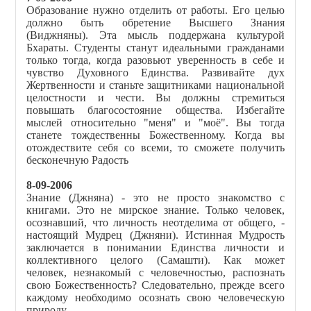
Образование нужно отделить от работы. Его целью
должно быть обретение Высшего Знания
(Виджняны). Эта мысль поддержана культурой
Бхараты. Студенты станут идеальными гражданами
только тогда, когда разовьют уверенность в себе и
чувство Духовного Единства. Развивайте дух
Жертвенности и станьте защитниками национальной
целостности и чести. Вы должны стремиться
повышать благосостояние общества. Избегайте
мыслей относительно "меня" и "моё". Вы тогда
станете тождественны Божественному. Когда вы
отождествите себя со всеми, то сможете получить
бесконечную Радость
8-09-2006
Знание (Джняна) - это не просто знакомство с
книгами. Это не мирское знание. Только человек,
осознавший, что личность неотделима от общего, -
настоящий Мудрец (Джняни). Истинная Мудрость
заключается в понимании Единства личности и
коллективного целого (Самашти). Как может
человек, незнакомый с человечностью, распознать
свою Божественность? Следовательно, прежде всего
каждому необходимо осознать свою человеческую
природу