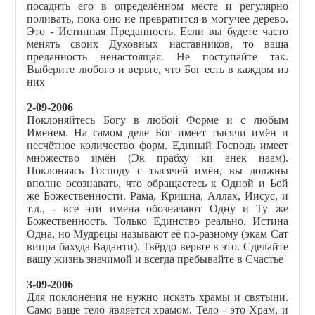
посадить его в определённом месте и регулярно
поливать, пока оно не превратится в могучее дерево.
Это - Истинная Преданность. Если вы будете часто
менять своих Духовных наставников, то ваша
преданность ненастоящая. Не поступайте так.
Выберите любого и верьте, что Бог есть в каждом из
них
2-09-2006
Поклоняйтесь Богу в любой Форме и с любым
Именем. На самом деле Бог имеет тысячи имён и
несчётное количество форм. Единый Господь имеет
множество имён (Эк прабху ки анек наам).
Поклоняясь Господу с тысячей имён, вы должны
вполне осознавать, что обращаетесь к Одной и Ьой
же Божественности. Рама, Кришна, Аллах, Иисус, и
т.д., - все эти имена обозначают Одну и Ту же
Божественность. Только Единство реально. Истина
Одна, но Мудрецы называют её по-разному (экам Сат
випра бахуда Ваданти). Твёрдо верьте в это. Сделайте
вашу жизнь значимой и всегда пребывайте в Счастье
3-09-2006
Для поклонения не нужно искать храмы и святыни.
Само ваше тело является храмом. Тело - это Храм, и