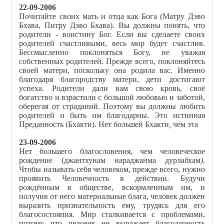
22-09-2006
Почитайте своих мать и отца как Бога (Матру Дэво
Бхава, Питру Дэво Бхава). Вы должны понять, что
родители - воистину Бог. Если вы сделаете своих
родителей счастливыми, весь мир будет счастлив.
Бессмысленно поклоняться Богу, не уважая
собственных родителей. Прежде всего, поклоняйтесь
своей матери, поскольку она родила вас. Именно
благодаря благородству матери, дети достигают
успеха. Родители дали вам свою кровь, своё
богатство и взрастили с большой любовью и заботой,
оберегая от страданий. Поэтому вы должны любить
родителей и быть им благодарны. Это истинная
Преданность (Бхакти). Нет большей Бхакти
,
чем эта
23-09-2006
Нет большего благословения, чем человеческое
рождение (джантхунам нараджанма дурлабхам
)
.
Чтобы называть себя человеком, прежде всего, нужно
проявить Человечность в действии. Будучи
рождённым в обществе, вскормленным им, и
получив от него материальные блага, человек должен
выразить признательность ему, трудясь для его
благосостояния. Мир сталкивается с проблемами,
потому что человек не выражает благодарность