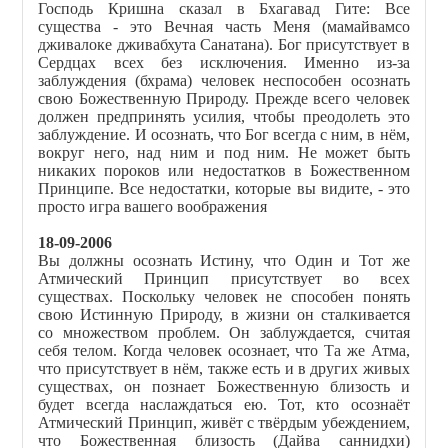
Господь Кришна сказал в Бхагавад Гите: Все
существа - это Вечная часть Меня (мамайвамсо
дживалоке дживабхута Санатана). Бог присутствует в
Сердцах всех без исключения. Именно из-за
заблуждения (бхрама) человек неспособен осознать
свою Божественную Природу. Прежде всего человек
должен предпринять усилия, чтобы преодолеть это
заблуждение. И осознать, что Бог всегда с ним, в нём,
вокруг него, над ним и под ним. Не может быть
никаких пороков или недостатков в Божественном
Принципе. Все недостатки, которые вы видите, - это
просто игра вашего воображения
18-09-2006
Вы должны осознать Истину, что Один и Тот же
Атмический Принцип присутствует во всех
существах. Поскольку человек не способен понять
свою Истинную Природу, в жизни он сталкивается
со множеством проблем. Он заблуждается, считая
себя телом. Когда человек осознает, что Та же Атма,
что присутствует в нём, также есть и в других живых
существах, он познает Божественную близость и
будет всегда наслаждаться ею. Тот, кто осознаёт
Атмический Принцип, живёт с твёрдым убеждением,
что Божественная близость (Дайва саннидхи)