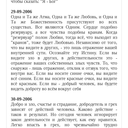
чтобы сказать: "Я - Бог"
29-09-2006
Одна и Та же Атма, Одна и Та же Любовь, и Одна и
Та же Божественность присутствуют во всех
существах. Все являются Одним. Сердце подобно
резервуару, а все чувства подобны кранам. Когда
"резервуар" полон Любви, тогда всё, что выходит из
"кранов", тоже будет Любовью. Независимо от того,
что вы видите в других, - это лишь отражение вашей
внутренней сути. Осознайте эту Истину. Если вы
видите зло в других, в действительности это -
отражение ваших собственных злых чувств. То, что
снаружи - лишь отражение, отклик и отзвук того, что
внутри вас. Если вы носите синие очки, вы видите
всё синим. Если вы носите красные очки, вы видите
всё красным. Если вы - добрый человек, вы будете
видеть доброту во всём вокруг себя
30-09-2006
Добро и зло, счастье и страдание, добродетель и грех
зависят от действий человека. Каково действие -
таков и результат. Но сегодня человек игнорирует
закон деятельности и действует, как ему нравится.
Легко впасть в грех, но чрезвычайно трудно