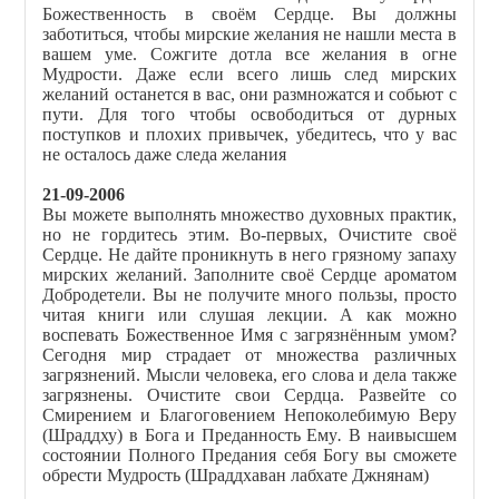
Божественность в своём Сердце. Вы должны
заботиться, чтобы мирские желания не нашли места в
вашем уме. Сожгите дотла все желания в огне
Мудрости. Даже если всего лишь след мирских
желаний останется в вас, они размножатся и собьют с
пути. Для того чтобы освободиться от дурных
поступков и плохих привычек, убедитесь, что у вас
не осталось даже следа желания
21-09-2006
Вы можете выполнять множество духовных практик,
но не гордитесь этим. Во-первых, Очистите своё
Сердце. Не дайте проникнуть в него грязному запаху
мирских желаний. Заполните своё Сердце ароматом
Добродетели. Вы не получите много пользы, просто
читая книги или слушая лекции. А как можно
воспевать Божественное Имя с загрязнённым умом?
Сегодня мир страдает от множества различных
загрязнений. Мысли человека, его слова и дела также
загрязнены. Очистите свои Сердца. Развейте со
Смирением и Благоговением Непоколебимую Веру
(Шраддху) в Бога и Преданность Ему
.
В наивысшем
состоянии Полного Предания себя Богу вы сможете
обрести Мудрость (Шраддхаван лабхате Джнянам)