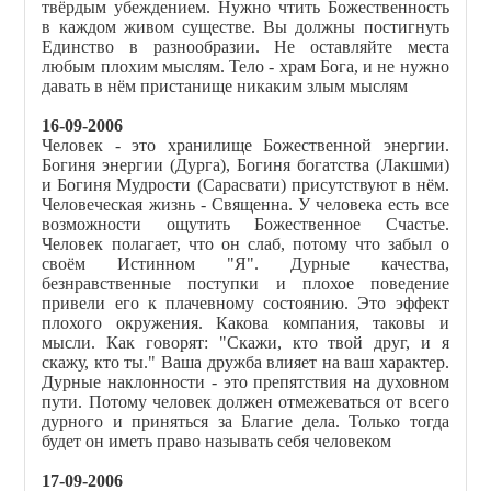
твёрдым убеждением. Нужно чтить Божественность
в каждом живом существе. Вы должны постигнуть
Единство в разнообразии. Не оставляйте места
любым плохим мыслям. Тело - храм Бога, и не нужно
давать в нём пристанище никаким злым мыслям
16-09-2006
Человек - это хранилище Божественной энергии.
Богиня энергии (Дурга), Богиня богатства (Лакшми)
и Богиня Мудрости (Сарасвати) присутствуют в нём.
Человеческая жизнь - Священна. У человека есть все
возможности ощутить Божественное Счастье.
Человек полагает, что он слаб, потому что забыл о
своём Истинном "Я". Дурные качества,
безнравственные поступки и плохое поведение
привели его к плачевному состоянию. Это эффект
плохого окружения. Какова компания, таковы и
мысли. Как говорят: "Скажи, кто твой друг, и я
скажу, кто ты." Ваша дружба влияет на ваш характер.
Дурные наклонности - это препятствия на духовном
пути. Потому человек должен отмежеваться от всего
дурного и приняться за Благие дела. Только тогда
будет он иметь право называть себя человеком
17-09-2006