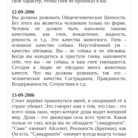
свой характер, чтобы гнев не проникал в вас
12-09-2006
Вы должны развивать Общечеловеческие Ценности.
Без этого вы являетесь человеком только по форме.
Человек не должен быть наполнен такими
качествами, как гнев, вожделение, жадность,
ревность и т.д. Это качества животного. Гнев -
основное качество собаки. Неустойчивый ум -
качество обезьяны. Вы - не собака и не обезьяна.
Когда вы находитесь в приступе гнева, напомните
себе, что вы - не собака, и ваш гнев уменьшится.
Сегодня в людях не обуздано много животных
качеств. Что мы должны развивать, так это -
человеческие качества Сострадания, Правдивости,
Воздержанности, Сочувствия и т.д.
13-09-2006
Стоит верёвке прикинуться змеей, и увидевший её в
страхе убежит. Это говорит нам о том, что глаз - это
всего лишь окно, через которое душа видит внешний
мир. Душа - это движущая сила всех чувств. Какая
польза от глаз, когда вы не обладаете "самадришти".
"Сама
"
означает Абсолют, Реальность (Брахман
)
, как
Он есть. "Cамадришти" означает всегда видеть только