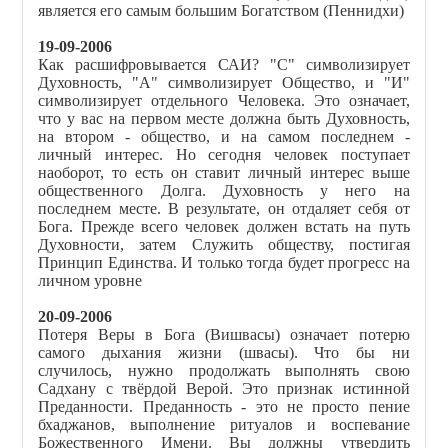
является его самым большим Богатством (Пеннидхи)
19-09-2006
Как расшифровывается САИ? "С" символизирует
Духовность, "А" символизирует Общество, и "И"
символизирует отдельного Человека. Это означает,
что у вас на первом месте должна быть Духовность,
на втором - общество, и на самом последнем -
личный интерес. Но сегодня человек поступает
наоборот, то есть он ставит личный интерес выше
общественного Долга. Духовность у него на
последнем месте. В результате, он отдаляет себя от
Бога. Прежде всего человек должен встать на путь
Духовности, затем Служить обществу, постигая
Принцип Единства. И только тогда будет прогресс на
личном уровне
20-09-2006
Потеря Веры в Бога (Вишвасы) означает потерю
самого дыхания жизни (швасы). Что бы ни
случилось, нужно продолжать выполнять свою
Садхану с твёрдой Верой. Это признак истинной
Преданности. Преданность - это не просто пение
бхаджанов, выполнение ритуалов и воспевание
Божественного Имени. Вы должны утвердить