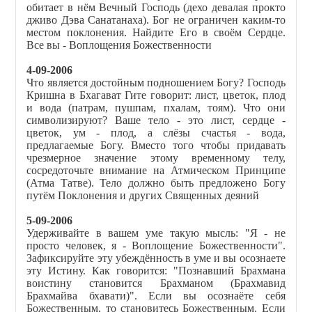
обитает в нём Вечный Господь (дехо девалая прокто
дживо Дэва Санатанаха). Бог не ограничен каким-то
местом поклонения. Найдите Его в своём Сердце.
Все вы - Воплощения Божественности
4-09-2006
Что является достойным подношением Богу? Господь
Кришна в Бхагават Гите говорит: лист, цветок, плод
и вода (патрам, пушпам, пхалам, тоям). Что они
символизируют? Ваше тело - это лист, сердце -
цветок, ум - плод, а слёзы счастья - вода,
предлагаемые Богу. Вместо того чтобы придавать
чрезмерное значение этому временному телу,
сосредоточьте внимание на Атмическом Принципе
(Атма Татве). Тело должно быть предложено Богу
путём Поклонения и других Священных деяний
5-09-2006
Удерживайте в вашем уме такую мысль: "Я - не
просто человек, я - Воплощение Божественности".
Зафиксируйте эту убеждённость в уме и вы осознаете
эту Истину. Как говорится: "Познавший Брахмана
воистину становится Брахманом (Брахмавид
Брахмайва бхавати)". Если вы осознаёте себя
Божественным, то становитесь Божественным. Если