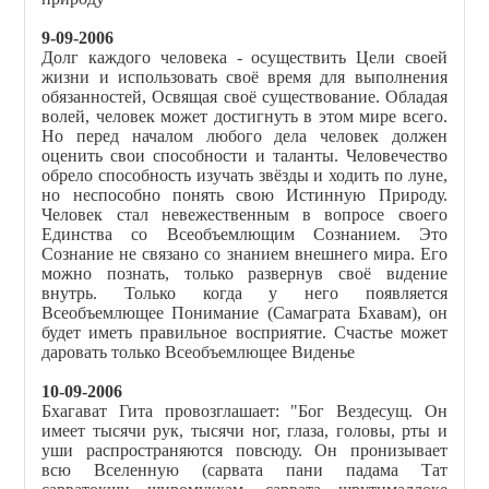
9-09-2006
Долг каждого человека - осуществить Цели своей
жизни и использовать своё время для выполнения
обязанностей, Освящая своё существование. Обладая
волей, человек может достигнуть в этом мире всего.
Но перед началом любого дела человек должен
оценить свои способности и таланты. Человечество
обрело способность изучать звёзды и ходить по луне,
но неспособно понять свою Истинную Природу.
Человек стал невежественным в вопросе своего
Единства со Всеобъемлющим Сознанием. Это
Сознание не связано со знанием внешнего мира. Его
можно познать, только развернув своё в
и
дение
внутрь. Только когда у него появляется
Всеобъемлющее Понимание (Самаграта Бхавам), он
будет иметь правильное восприятие. Счастье может
даровать только Всеобъемлющее Виденье
10-09-2006
Бхагават Гита провозглашает: "Бог Вездесущ. Он
имеет тысячи рук, тысячи ног, глаза, головы, рты и
уши распространяются повсюду. Он пронизывает
всю Вселенную (сарвата пани падама Тат