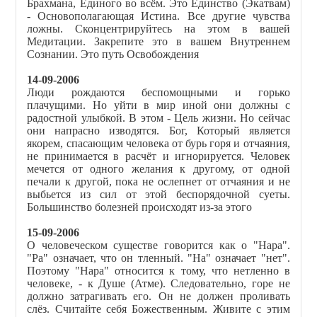
Брахмана, Единого во всём. Это Единство (Экатвам)
- Основополагающая Истина. Все другие чувства
ложны. Сконцентрируйтесь на этом в вашей
Медитации. Закрепите это в вашем Внутреннем
Сознании. Это путь Освобождения
14-09-2006
Люди рождаются беспомощными и горько
плачущими. Но уйти в мир иной они должны с
радостной улыбкой. В этом - Цель жизни. Но сейчас
они напрасно изводятся. Бог, Который является
якорем, спасающим человека от бурь горя и отчаяния,
не принимается в расчёт и игнорируется. Человек
мечется от одного желания к другому, от одной
печали к другой, пока не ослепнет от отчаяния и не
выбьется из сил от этой беспорядочной суеты.
Большинство болезней происходят из-за этого
15-09-2006
О человеческом существе говорится как о "Нара".
"Ра" означает, что он тленный. "Нa" означает "нет".
Поэтому "Нара" относится к тому, что нетленно в
человеке, - к Душе (Атме). Следовательно, горе не
должно затрагивать его. Он не должен проливать
слёз. Считайте себя Божественным. Живите с этим