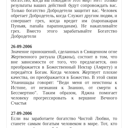
богатство, когда вы покидаете этот мир? Нет! Только
результаты ваших действий будут сопровождать вас.
Только богатство Добродетели защитит вас. Человек
обретает Добродетель, когда Служит другим людям, и
совершает грех, когда вредит им (паропакарая
Пуньяя, папайа парапииданам). Не накапливайте
грех. Вместо этого зарабатывайте Богатство
Добродетели
26-09-2006
Значение приношений, сделанных в Священном огне
Жертвенного ритуала (Яджны), состоит в том, что
вне зависимости от того, что предлагается, оно
преображается в Божественный Нектар (Амриту) и
передаётся Богам. Когда человек Жертвует плохие
качества, он преображается в Божество. В этой связи
Упанишады говорят: "Веди меня от неистины к
Истине, от незнания к Знанию, от смерти к
Бессмертию". Таким образом, Яджна помогает
человеку прогрессировать к вершине Вечного
Счастья
27-09-2006
Если вы заработаете богатство Чистой Любви, то
станете самым богатым человеком в мире. Тот, кто