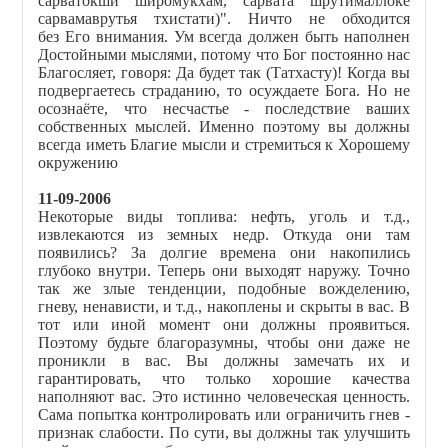
сарватокши широмукхам, сарвата шрутималлоке
сарвамаврутья тхистати)". Ничто не обходится
без Его внимания. Ум всегда должен быть наполнен
Достойными мыслями, потому что Бог постоянно нас
Благосляет, говоря: Да будет так (Татхасту)! Когда вы
подвергаетесь страданию, то осуждаете Бога. Но не
осознаёте, что несчастье - последствие ваших
собственных мыслей. Именно поэтому вы должны
всегда иметь Благие мысли и стремиться к Хорошему
окружению
11-09-2006
Некоторые виды топлива: нефть, уголь и т.д.,
извлекаются из земных недр. Откуда они там
появились? За долгие времена они накопились
глубоко внутри. Теперь они выходят наружу. Точно
так же злые тенденции, подобные вожделению,
гневу, ненависти, и т.д., накоплены и скрыты в вас. В
тот или иной момент они должны проявиться.
Поэтому будьте благоразумны, чтобы они даже не
проникли в вас. Вы должны замечать их и
гарантировать, что только хорошие качества
наполняют вас. Это истинно человеческая ценность.
Сама попытка контролировать или ограничить гнев -
признак слабости. По сути, вы должны так улучшить