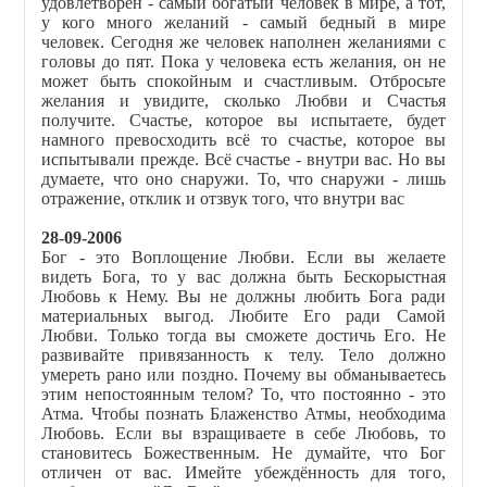
удовлетворён - самый богатый человек в мире, а тот,
у кого много желаний - самый бедный в мире
человек. Сегодня же человек наполнен желаниями с
головы до пят. Пока у человека есть желания, он не
может быть спокойным и счастливым. Отбросьте
желания и увидите, сколько Любви и Счастья
получите. Счастье, которое вы испытаете, будет
намного превосходить всё то счастье, которое вы
испытывали прежде. Всё счастье - внутри вас. Но вы
думаете, что оно снаружи. То, что снаружи - лишь
отражение, отклик и отзвук того, что внутри вас
28-09-2006
Бог - это Воплощение Любви. Если вы желаете
видеть Бога, то у вас должна быть Бескорыстная
Любовь к Нему. Вы не должны любить Бога ради
материальных выгод. Любите Его ради Самой
Любви. Только тогда вы сможете достичь Его. Не
развивайте привязанность к телу. Тело должно
умереть рано или поздно. Почему вы обманываетесь
этим непостоянным телом? То, что постоянно - это
Атма. Чтобы познать Блаженство Атмы, необходима
Любовь. Если вы взращиваете в себе Любовь, то
становитесь Божественным. Не думайте, что Бог
отличен от вас. Имейте убеждённость для того,