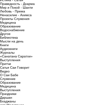
Истина - Сатья
Праведность - Дхарма
Мир и Покой - Шанти
Любовь - Према
Ненасилие - Ахимса
Проекты Служения
Медицина
Образование
Водоснабжение
Другое
Библиотека
Мысли на день
Книги
Аудиокниги
Журналы
«Санатана Саратхи»
Выступления
Притчи
Сатья Саи Говорит
Видео
О Саи Бабе
Служение
Образование
Медицина
Выступления
Праздники
Даршан
Бхаджаны