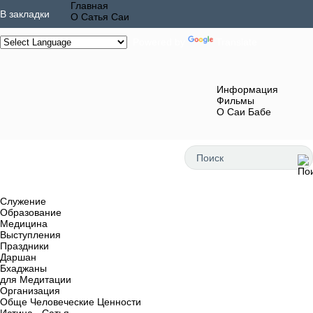
Главная
В закладки
О Сатья Саи
Powered by
Translate
Информация
Фильмы
О Саи Бабе
Служение
Образование
Медицина
Выступления
Праздники
Даршан
Бхаджаны
для Медитации
Организация
Обще Человеческие Ценности