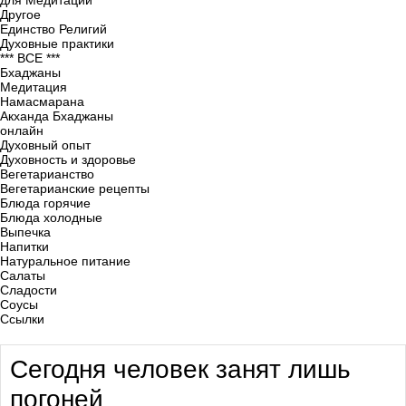
для Медитации
Другое
Единство Религий
Духовные практики
*** ВСЕ ***
Бхаджаны
Медитация
Намасмарана
Акханда Бхаджаны
онлайн
Духовный опыт
Духовность и здоровье
Вегетарианство
Вегетарианские рецепты
Блюда горячие
Блюда холодные
Выпечка
Напитки
Натуральное питание
Салаты
Сладости
Соусы
Ссылки
Сегодня человек занят лишь
погоней