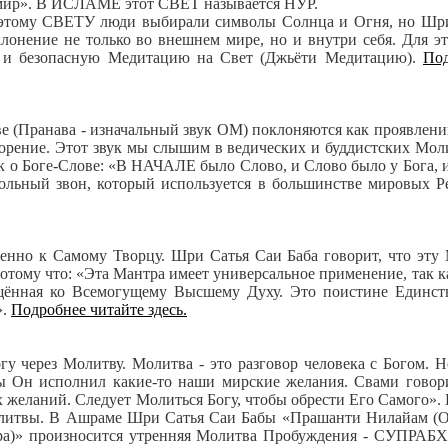
 мир». В ИСЛАМЕ этот СВЕТ называется НУР.
тому СВЕТУ люди выбирали символы Солнца и Огня, но Шр
лонение не только во внешнем мире, но и внутри себя. Для э
ю и безопасную Медитацию на Свет (Джьёти Медитацию).
Под
 (Пранава - изначальный звук ОМ) поклоняются как проявлени
ворение. Этот звук мы слышим в ведических и буддистских Мол
ак о Боге-Слове: «В НАЧАЛЕ было Слово, и Слово было у Бога, 
кольный звон, который используется в большинстве мировых Р
нно к Самому Творцу. Шри Сатья Саи Баба говорит, что эту
отому что: «Эта Мантра имеет универсальное применение, так ка
ращённая ко Всемогущему Высшему Духу. Это поистине Единс
».
Подробнее читайте здесь.
через Молитву. Молитва - это разговор человека с Богом. Н
ы Он исполнил какие-то наши мирские желания. Свами говор
 желаний. Следует Молиться Богу, чтобы обрести Его Самого». 
Молитвы. В Ашраме Шри Сатья Саи Бабы «Прашанти Нилайам (
а)» произносится утренняя Молитва Пробуждения - СУПРАБ