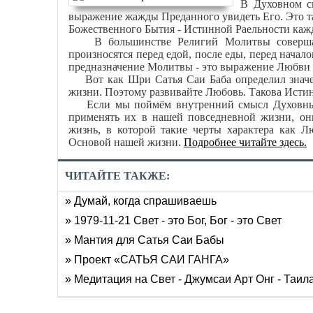
В Духовном с
выражение жажды Преданного увидеть Его. Это т
Божественного Бытия - Истинной Раельности кажд
В большинстве Религий Молитвы совершаютс
произносятся перед едой, после еды, перед начал
предназначение Молитвы - это выражение Любви к 
Вот как Шри Сатья Саи Баба определил значен
жизни. Поэтому развивайте Любовь. Такова Истин
Если мы поймём внутренний смысл Духовных 
применять их в нашей повседневной жизни, он
жизнь, в которой такие черты характера как Л
Основой нашей жизни.
Подробнее читайте здесь.
ЧИТАЙТЕ ТАКЖЕ:
» Думай, когда спрашиваешь
» 1979-11-21 Свет - это Бог, Бог - это Свет
» Мантия для Сатья Саи Бабы
» Проект «САТЬЯ САИ ГАНГА»
» Медитация на Свет - Джумсаи Арт Онг - Таил