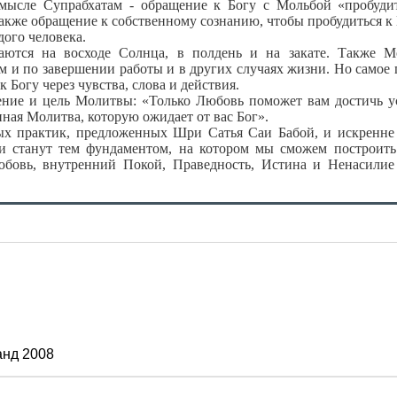
мысле Супрабхатам - обращение к Богу с Мольбой «пробуди
акже обращение к собственному сознанию, чтобы пробудиться к
ого человека.
я на восходе Солнца, в полдень и на закате. Также М
ом и по завершении работы и в других случаях жизни. Но самое 
Богу через чувства, слова и действия.
ие и цель Молитвы: «Только Любовь поможет вам достичь у
ная Молитва, которую ожидает от вас Бог».
практик, предложенных Шри Сатья Саи Бабой, и искренне 
и станут тем фундаментом, на котором мы сможем построит
юбовь, внутренний Покой, Праведность, Истина и Ненасилие
анд 2008