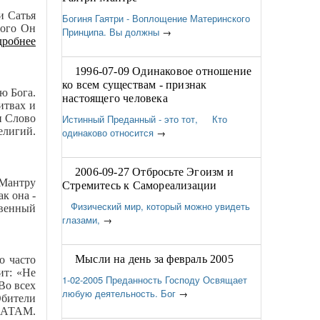
и Сатья
Богиня Гаятри - Воплощение Материнского
того Он
Принципа. Вы должны
→
робнее
1996-07-09 Одинаковое отношение
ко всем существам - признак
ю Бога.
настоящего человека
итвах и
и Слово
Истинный Преданный - это тот, Кто
елигий.
одинаково относится
→
2006-09-27 Отбросьте Эгоизм и
 Мантру
Стремитесь к Самореализации
к она -
Физический мир, который можно увидеть
твенный
глазами,
→
Мысли на день за февраль 2005
о часто
ит: «Не
1-02-2005 Преданность Господу Освящает
Во всех
любую деятельность. Бог
→
Обители
ХАТАМ.