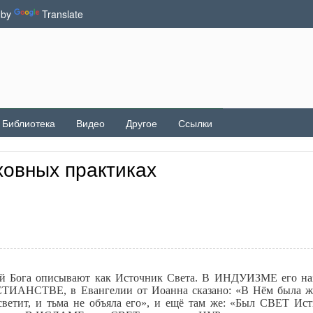
 by
Translate
Библиотека
Видео
Другое
Ссылки
ховных практиках
 Бога описывают как Источник Света. В ИНДУИЗМЕ его на
НСТВЕ, в Евангелии от Иоанна сказано: «В Нём была жи
ветит, и тьма не объяла его», и ещё там же: «Был СВЕТ Ис