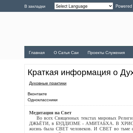
В закладки
Powered
Главная
О Сатья Саи
Проекты Служения
Краткая информация о Ду
Духовные практики
Вконтакте
Одноклассники
Медитация на Свет
Во всех Священных текстах мировых Религий
ДЖЬЁТИ, в БУДДИЗМЕ - АМИТАБХА. В ХРИСТИА
жизнь была СВЕТ человеков. И СВЕТ во тьме с