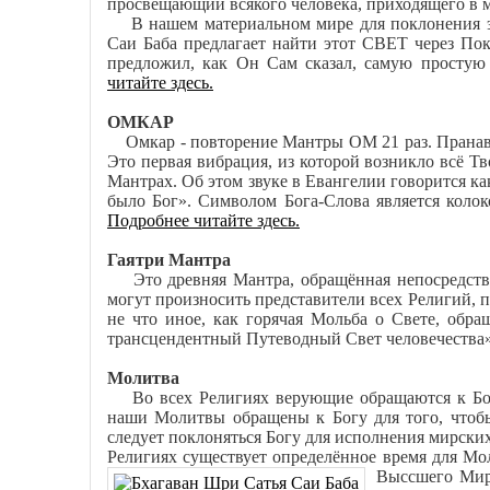
просвещающий всякого человека, приходящего в
В нашем материальном мире для поклонения э
Саи Баба предлагает найти этот СВЕТ через Пок
предложил, как Он Сам сказал, самую просту
читайте здесь.
ОМКАР
Омкар - повторение Мантры ОМ 21 раз. Пранаве
Это первая вибрация, из которой возникло всё Т
Мантрах. Об этом звуке в Евангелии говорится к
было Бог». Символом Бога-Слова является коло
Подробнее читайте здесь.
Гаятри Мантра
Это древняя Мантра, обращённая непосредстве
могут произносить представители всех Религий, п
не что иное, как горячая Мольба о Свете, об
трансцендентный Путеводный Свет человечества
Молитва
Во всех Религиях верующие обращаются к Богу 
наши Молитвы обращены к Богу для того, чтоб
следует поклоняться Богу для исполнения мирских
Религиях существует определённое время для 
Выссшего Мир