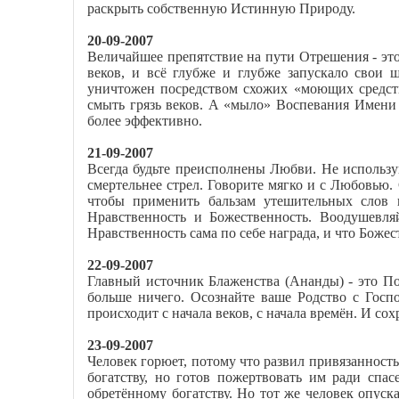
раскрыть собственную Истинную Природу.
20-09-2007
Величайшее препятствие на пути Отрешения - это
веков, и всё глубже и глубже запускало свои
уничтожен посредством схожих «моющих средств
смыть грязь веков. А «мыло» Воспевания Имени
более эффективно.
21-09-2007
Всегда будьте преисполнены Любви. Не использу
смертельнее стрел. Говорите мягко и с Любовью
чтобы применить бальзам утешительных слов 
Нравственность и Божественность. Воодушевля
Нравственность сама по себе награда, и что Бож
22-09-2007
Главный источник Блаженства (Ананды) - это П
больше ничего. Осознайте ваше Родство с Госп
происходит с начала веков, с начала времён. И со
23-09-2007
Человек горюет, потому что развил привязанность
богатству, но готов пожертвовать им ради спас
обретённому богатству. Но тот же человек опуска