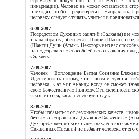
стремятся к получению благ от Него. У них н
инкарнации). Человек не может оставаться в стор
приходит, чтобы Предостерегать, Направлять, П
человеку следует слушать, учиться и повиноватьс
6-09-2007
Посредством Духовных занятий (Садханы) вы може
таким образом, обеспечить Покой (Шанти) себе, 
(Шакти) Души (Атмы). Некоторые из вас способны 
не подозревают о способе её использования или 
Садхану.
7-09-2007
Человек - Воплощение Бытия-Сознания-Блаженс
Идентичность потому, что эгоизм и чувство со
человека - Сат-Чит-Ананду. Когда он сможет изба
свою Божественную Природу. Эти склонности скр
сам явит себя, когда пепел будет сдут.
8-09-2007
Чтобы избавиться от демонических качеств, челов
без этого вопрошания. Духовное Блаженство (Атма
Дух пребывает во всех существах. А этого можно
Священных Писаний не избавит человека от его 