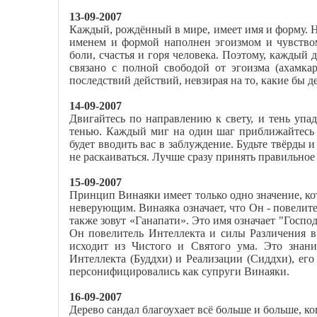
13-09-2007
Каждый, рождённый в мире, имеет имя и форму. Н
именем и формой наполнен эгоизмом и чувством
боли, счастья и горя человека. Поэтому, каждый
связано с полной свободой от эгоизма (ахамка
последствий действий, невзирая на то, какие бы 
14-09-2007
Двигайтесь по направлению к свету, и тень упадё
тенью. Каждый миг на один шаг приближайтесь к
будет вводить вас в заблуждение. Будьте твёрды
не раскаиваться. Лучше сразу принять правильное
15-09-2007
Принцип Винаяки имеет только одно значение, кот
неверующим. Винаяка означает, что Он - повелите
также зовут «Ганапати». Это имя означает "Госпо
Он повелитель Интеллекта и силы Различения в
исходит из Чистого и Святого ума. Это знани
Интеллекта (Буддхи) и Реализации (Сиддхи), ег
персонифицировались как супруги Винаяки.
16-09-2007
Дерево сандал благоухает всё больше и больше, к