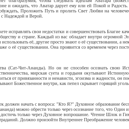
ет благоразумия, чтобы следовать идеалам Аватара (Божес
оне и ожидать, что Аватар дарует ему или ей Покой и Радость.
робуждать, Проложить Путь и пролить Свет Любви на человече
я с Надеждой и Верой.
те исправлять свои недостатки и совершенствовать Благие каче
обществу и стране. Каждый из вас обладает внутри огромной Э
использовать её, другие просто знают о её существовании, а не
даже о её существовании. Она проявится со временем через пос
тва (Сат-Чит-Ананды). Но он не способен осознать свою И
бственничества, мирская суета и гордыня окутывают Истинну
виться от привязанности и ненависти, эгоизма и жадности, он по
ывают Божественное внутри, как пепел скрывает горящий уголь
ек должен начать с вопроса: "Кто Я?" Духовное образование бес
нанда) можно обрести только через осознание того, что Один и
 достичь только через Духовное вопрошание. Чтение Шлок и Ги
страданий. Должно произойти Внутреннее Преображение человек