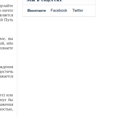
делайте
Вконтакте
Facebook
Twitter
о ничто
вляется
ий Путь
ное, вы
ой, ибо
ознаете
уждения
достичь
ажается
ге) или
гнул бы
ражения
ностью,