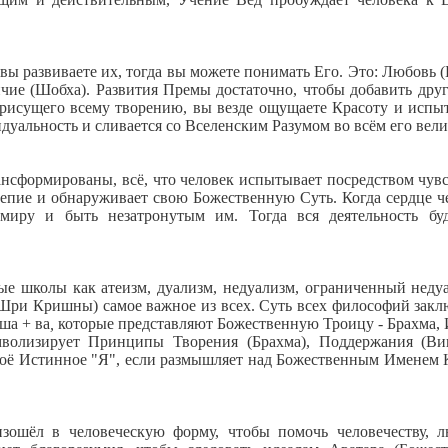
 вы развиваете их, тогда вы можете понимать Его. Это: Любовь (
ичие (Шобха). Развития Премы достаточно, чтобы добавить друг
рисущего всему творению, вы везде ощущаете Красоту и испы
уальность и сливается со Вселенским Разумом во всём его вели
ансформированы, всё, что человек испытывает посредством чувс
лепие и обнаруживает свою Божественную Суть. Когда сердце ч
иру и быть незатронутым им. Тогда вся деятельность бу
.
ые школы как атеизм, дуализм, недуализм, ограниченный неду
Шри Кришны) самое важное из всех. Суть всех философий закл
еша + ва
,
которые представляют Божественную Троицу - Брахма,
мволизирует Принципы Творения (Брахма), Поддержания (В
своё Истинное "Я", если размышляет над Божественным Именем
изошёл в человеческую форму, чтобы помочь человечеству, 