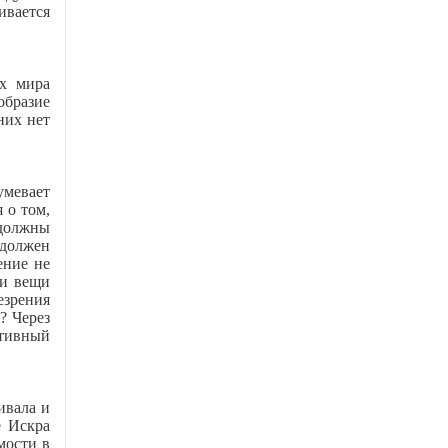
ивается
ах мира
образие
них нет
умевает
 о том,
 должны
 должен
ение не
ти вещи
езрения
? Через
ативный
ивала и
е Искра
мости в