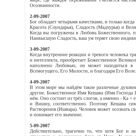
Осознанности.
2-09-2007
Бог обладает четырьмя качествами, и только когда
Красота (Соундарья), Сладость (Мадхурья) и Вел
Когда вы погружены в Любовь Божественного, п
Наивысшую Сладость, ваш ум теряет свою индивид
3-09-2007
Когда внутренние реакции и тревоги человека тр
и интеллекта, приобретает Божественное Велико
наполнено Любовью, он может находиться в м
Всемогущего, Его Милости, и благодаря Его Воле
4-09-2007
В этом мире мы найдём такие различные духовн
другие. Божественное Имя Кешава (Имя Господа 
нём. Оно состоит из трёх слогов, а именно - Ка + 
и Вишну, соответственно. Поэтому Кешава си
Растворения (Ишвара). Человек может осознать 
и понимает его значение.
5-09-2007
Действительно, трагично то, что хотя Бог и н