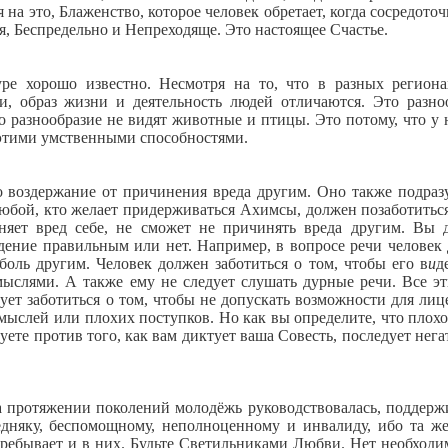
на это, Блаженство, которое человек обретает, когда сосредоточ
я, Беспредельно и Непреходяще. Это настоящее Счастье.
ре хорошо известно. Несмотря на то, что в разных регион
, образ жизни и деятельность людей отличаются. Это разно
о разнообразие не видят животные и птицы. Это потому, что у 
 этими умственными способностями.
о воздержание от причинения вреда другим. Оно также подраз
юбой, кто желает придерживаться Ахимсы, должен позаботиться
иняет вред себе, не сможет не причинять вреда другим. Вы
едение правильным или нет. Например, в вопросе речи человек
боль другим. Человек должен заботиться о том, чтобы его в
и
д
ыслями. А также ему не следует слушать дурные речи. Все э
ует заботиться о том, чтобы не допускать возможности для лиц
мыслей или плохих поступков. Но как вы определите, что плохо
вуете против того, как вам диктует ваша Совесть, последует нег
а протяжении поколений молодёжь руководствовалась, поддерж
дняку, беспомощному, неполноценному и инвалиду, ибо та ж
 пребывает и в них. Будьте Светильниками Любви. Нет необходи