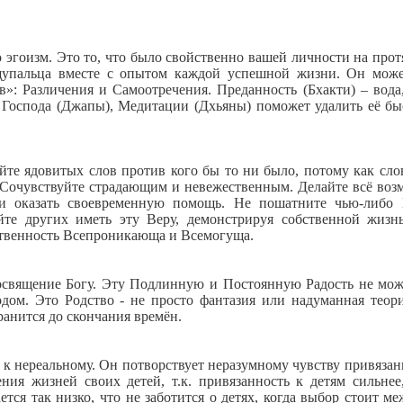
 эгоизм. Это то, что было свойственно вашей личности на про
 щупальца вместе с опытом каждой успешной жизни. Он мож
»: Различения и Самоотречения. Преданность (Бхакти) – вода
 Господа (Джапы), Медитации (Дхьяны) поможет удалить её бы
йте ядовитых слов против кого бы то ни было, потому как сло
. Сочувствуйте страдающим и невежественным. Делайте всё воз
и оказать своевременную помощь. Не пошатните чью-либо
йте других иметь эту Веру, демонстрируя собственной жизн
ественность Всепроникающа и Всемогуща.
освящение Богу. Эту Подлинную и Постоянную Радость не мож
одом. Это Родство - не просто фантазия или надуманная теор
хранится до скончания времён.
 к нереальному. Он потворствует неразумному чувству привязан
ения жизней своих детей, т.к. привязанность к детям сильнее
ется так низко, что не заботится о детях, когда выбор стоит ме