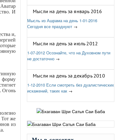
твенной
 Аватар
Мысли на день за январь 2016
ство. И
Мысль из Ашрама на день 1-01-2016
Сегодня все празднуют
→
ства и,
нергией
Мысли на день за июль 2012
которые
тоянную
1-07-2012 Осознайте, что на Духовном пути
не достаточно
→
стинную
Мысли на день за декабрь 2010
ю форму
1-12-2010 Если смотреть без дуалистических
стигнет
. Огонь
искажений, таких как
→
полезно
 Тот же
мнов из
а.
Мы в соцсетях