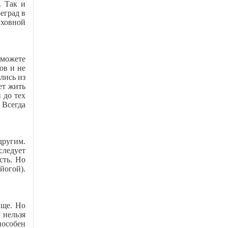
. Так и
еград в
уховной
сможете
ов и не
лись из
ет жить
 до тех
 Всегда
другим.
следует
сть. Но
йогой).
ище. Но
 нельзя
пособен