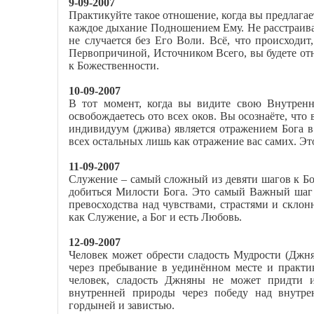
9-09-2007
Практикуйте такое отношение, когда вы предлагае
каждое дыхание Подношением Ему. Не расстраивай
не случается без Его Воли. Всё, что происходит,
Первопричиной, Источником Всего, вы будете от
к Божественности.
10-09-2007
В тот момент, когда вы видите свою Внутренн
освобождаетесь ото всех оков. Вы осознаёте, что 
индивидуум (джива) является отражением Бога в
всех остальных лишь как отражение вас самих. Эт
11-09-2007
Служение – самый сложный из девяти шагов к Бог
добиться Милости Бога. Это самый Важный шаг 
превосходства над чувствами, страстями и склон
как Служение, а Бог и есть Любовь.
12-09-2007
Человек может обрести сладость Мудрости (Джн
через пребывание в уединённом месте и практи
человек, сладость Джняны не может придти и
внутренней природы через победу над внутре
гордыней и завистью.