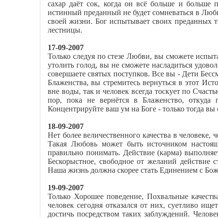
сахар даёт сок, когда он всё больше и больше п
истинный преданный не будет сомневаться в Любви
своей жизни. Бог испытывает своих преданных т
лестницы.
17-09-2007
Только следуя по стезе Любви, вы сможете испыт
утолить голод, вы не сможете насладиться удово
совершаете святых поступков. Все вы - Дети Бес
Блаженства, вы стремитесь вернуться в этот Ист
вне воды, так и человек всегда тоскует по Счасть
пор, пока не вернётся в Блаженство, откуда
Концентрируйте ваш ум на Боге - только тогда вы 
18-09-2007
Нет более величественного качества в человеке,
Такая Любовь может быть источником настоящ
правильно понимать. Действие (карма) выполня
Бескорыстное, свободное от желаний действие 
Наша жизнь должна скорее стать Единением с Бож
19-09-2007
Только Хорошее поведение, Похвальные качеств
человек сегодня отказался от них, суетливо ище
достичь посредством таких заблуждений. Человек