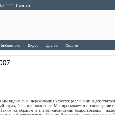
 by
Translate
Библиотека
Видео
Другое
Ссылки
2007
ка мы видим сны, переживания кажутся реальными и действите
й страх, боль или волнение. Мы просыпаемся и сновидение ис
Таким же образом и в этом сновидении бодрствования - илл
оящим и действительным, Учение Вед пробуждает человека к