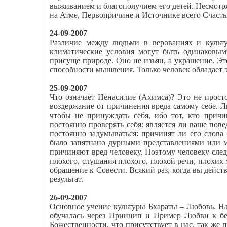
выживанием и благополучием его детей. Несмотря 
на Атме, Первопричине и Источнике всего Счасть
24-09-2007
Различие между людьми в верованиях и культу
климатические условия могут быть одинаковыми
присуще природе. Оно не изъян, а украшение. Эт
способности мышления. Только человек обладает
25-09-2007
Что означает Ненасилие (Ахимса)? Это не прост
воздержание от причинения вреда самому себе. Л
чтобы не принуждать себя, ибо тот, кто прич
постоянно проверять себя: является ли ваше пов
постоянно задумываться: причинят ли его слова 
было запятнано дурными представлениями или м
причиняют вред человеку. Поэтому человеку след
плохого, слушания плохого, плохой речи, плохих 
обращение к Совести. Всякий раз, когда вы дейст
результат.
26-09-2007
Основное учение культуры Бхараты – Любовь. Н
обучалась через Принцип и Пример Любви к бе
Божественности, что присутствует в нас, так же