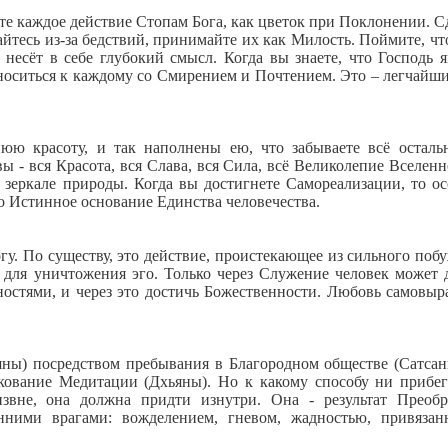
те каждое действие Стопам Бога, как цветок при Поклонении. С
тесь из-за бедствий, принимайте их как Милость. Поймите, чт
 несёт в себе глубокий смысл. Когда вы знаете, что Господь я
носиться к каждому со Смирением и Почтением. Это – легчайш
юю красоту, и так наполнены ею, что забываете всё осталь
вы - вся Красота, вся Слава, вся Сила, всё Великолепие Вселенн
 зеркале природы. Когда вы достигнете Самореализации, то ос
о Истинное основание Единства человечества.
у. По существу, это действие, проистекающее из сильного поб
для уничтожения эго. Только через Служение человек может 
ностями, и через это достичь Божественности. Любовь самовыр
яны) посредством пребывания в Благородном обществе (Сатсан
кование Медитации (Дхьяны). Но к какому способу ни прибе
звне, она должна придти изнутри. Она - результат Преоб
нними врагами: вожделением, гневом, жадностью, привязан