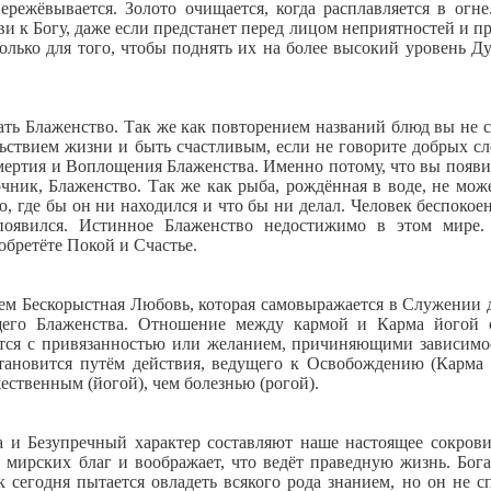
ережёвывается. Золото очищается, когда расплавляется в огне
 к Богу, даже если предстанет перед лицом неприятностей и пр
олько для того, чтобы поднять их на более высокий уровень Д
ать Блаженство. Так же как повторением названий блюд вы не 
льствием жизни и быть счастливым, если не говорите добрых сл
смертия и Воплощения Блаженства. Именно потому, что вы появи
очник, Блаженство. Так же как рыба, рождённая в воде, не мож
ю, где бы он ни находился и что бы ни делал. Человек беспокоен
 появился. Истинное Блаженство недостижимо в этом мире.
обретёте Покой и Счастье.
 чем Бескорыстная Любовь, которая самовыражается в Служении 
его Блаженства. Отношение между кармой и Карма йогой 
ется с привязанностью или желанием, причиняющими зависимо
становится путём действия, ведущего к Освобождению (Карма 
ественным (йогой), чем болезнью (рогой).
а и Безупречный характер составляют наше настоящее сокров
т мирских благ и воображает, что ведёт праведную жизнь. Бога
 сегодня пытается овладеть всякого рода знанием, но он не с