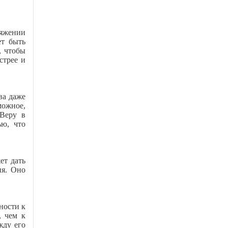
тяжении
ет быть
, чтобы
стрее и
ва даже
можное,
 Веру в
ью, что
ет дать
ия. Оно
ности к
, чем к
жду его