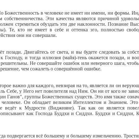
о Божественность в человеке не имеет ни имени, ни формы. Ин
 собственничества. Эти качества являются причиной удоволь
 должен стремиться обуздать эти две наклонности. Познание Вы
ры). Те, кто не имеет в себе и оттенка эго, полностью своб
действия они ни совершали.
т позади. Двигайтесь от света, и вы будете следовать за собс
 Господу, и тогда иллюзия (майя)-тень окажется позади, и во
 и решительны. Не совершайте ошибок или неверного шага, чтоб
 решение, чем сожалеть о совершённой ошибке.
орое важно для каждого, невзирая на то, является ли он верую
ль Себе, у Него нет повелителя над Ним. Он ни от кого не завис
дин Ганов", группы Божественных существ. Это имя также означа
 человеке. Он обладает великим Интеллектом и Знанием. Это
е ведёт к Мудрости (Виджняне). Так как он является пове
о описывают как Господа Буддхи и Сиддхи. Буддхи и Сиддхи, 
огда подвергается всё большему и большему измельчению. Трост