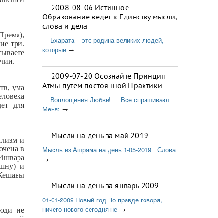
2008-08-06 Истинное
Образование ведет к Единству мысли,
слова и дела
Према),
Бхарата – это родина великих людей,
ие три.
которые
→
тываете
чии.
2009-07-20 Осознайте Принцип
Атмы путём постоянной Практики
тв, ума
еловека
Воплощения Любви! Все спрашивают
дет для
Меня:
→
Мысли на день за май 2019
ализм и
ючена в
Мысль из Ашрама на день 1-05-2019 Слова
 Ишвара
→
ишну) и
 Кешавы
Мысли на день за январь 2009
01-01-2009 Новый год По правде говоря,
ничего нового сегодня не
→
люди не