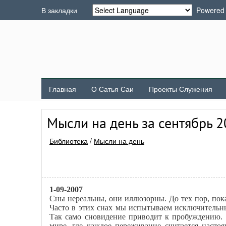
В закладки
Powered
Главная
О Сатья Саи
Проекты Служения
Мысли на день за сентябрь 
Библиотека
/
Мысли на день
1-09-2007
Сны нереальны, они иллюзорны. До тех пор, по
Часто в этих снах мы испытываем исключительны
Так само сновидение приводит к пробуждению. 
мире, где каждое переживание считается наст