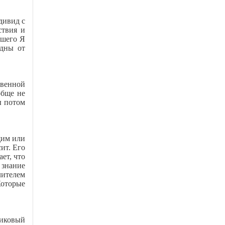
дивид с
ствия и
сшего Я
одны от
твенной
обще не
ы потом
щим или
ит. Его
ет, что
 знание
лителем
Которые
никовый