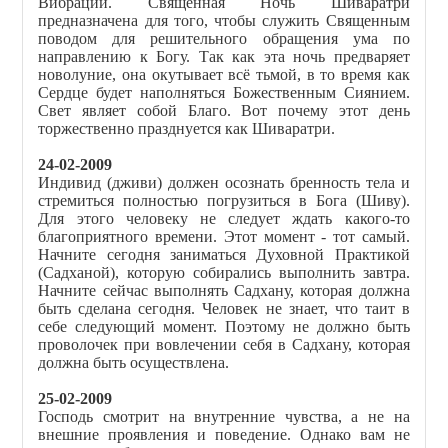
Вибрации. Священная Ночь Шиваратри
предназначена для того, чтобы служить Священным
поводом для решительного обращения ума по
направлению к Богу. Так как эта ночь предваряет
новолуние, она окутывает всё тьмой, в то время как
Сердце будет наполняться Божественным Сиянием.
Свет являет собой Благо. Вот почему этот день
торжественно празднуется как Шиваратри.
24
-02-2009
Индивид (дживи) должен осознать бренность тела и
стремиться полностью погрузиться в Бога (Шиву).
Для этого человеку не следует ждать какого-то
благоприятного времени. Этот момент - тот самый.
Начните сегодня заниматься Духовной Практикой
(Садханой), которую собирались выполнить завтра.
Начните сейчас выполнять Садхану, которая должна
быть сделана сегодня. Человек не знает, что таит в
себе следующий момент. Поэтому не должно быть
проволочек при вовлечении себя в Садхану, которая
должна быть осуществлена.
25-02-2009
Господь смотрит на внутренние чувства, а не на
внешние проявления и поведение. Однако вам не