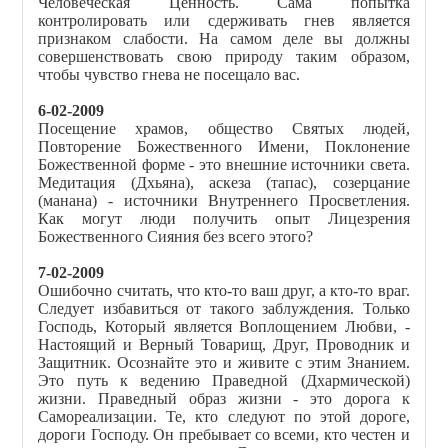
Человеческая Ценность. Сама попытка
контролировать или сдерживать гнев является
признаком слабости. На самом деле вы должны
совершенствовать свою природу таким образом,
чтобы чувство гнева не посещало вас.
6-02-2009
Посещение храмов, общество Святых людей,
Повторение Божественного Имени, Поклонение
Божественной форме - это внешние источники света.
Медитация (Дхьяна), аскеза (тапас), созерцание
(манана) - источники Внутреннего Просветления.
Как могут люди получить опыт Лицезрения
Божественного Сияния без всего этого?
7-02-2009
Ошибочно считать, что кто-то ваш друг, а кто-то враг.
Следует избавиться от такого заблуждения. Только
Господь, Который является Воплощением Любви, -
Настоящий и Верный Товарищ, Друг, Проводник и
Защитник. Осознайте это и живите с этим Знанием.
Это путь к ведению Праведной (Дхармической)
жизни. Праведный образ жизни - это дорога к
Самореализации. Те, кто следуют по этой дороге,
д
о
роги Господу. Он пребывает со всеми, кто честен и