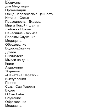
Бхаджаны
для Медитации
Организация
Обще Человеческие Ценности
Истина - Сатья
Праведность - Дхарма
Мир и Покой - Шанти
Любовь - Према
Ненасилие - Ахимса
Проекты Служения
Медицина
Образование
Водоснабжение
Другое
Библиотека
Мысли на день
Книги
Аудиокниги
Журналы
«Санатана Саратхи»
Выступления
Притчи
Сатья Саи Говорит
Видео
О Саи Бабе
Служение
Образование
Медицина