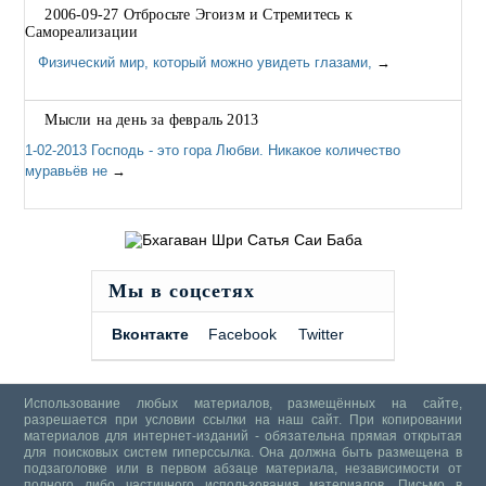
2006-09-27 Отбросьте Эгоизм и Стремитесь к
Самореализации
Физический мир, который можно увидеть глазами,
→
Мысли на день за февраль 2013
1-02-2013 Господь - это гора Любви. Никакое количество
муравьёв не
→
Мы в соцсетях
Вконтакте
Facebook
Twitter
Использование любых материалов, размещённых на сайте,
разрешается при условии ссылки на наш сайт. При копировании
материалов для интернет-изданий - обязательна прямая открытая
для поисковых систем гиперссылка. Она должна быть размещена в
подзаголовке или в первом абзаце материала, независимости от
полного либо частичного использования материалов.
Письмо в