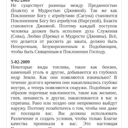
4-02-2009
Не существует разницы между Преданностью
(Бхакти) и Мудростью (Джняной). Так же как
Поклонение Богу с атрибутами (Сагуна) становится
Поклонением Богу без атрибутов (Ниргуной), Бхакти
становится Джняной. Поэтому каждый поступок
человека должен быть исполнен духа Служения
(Севы), Любви (Премы) и Мудрости (Джняны). Всё,
что делается от рассвета до заката, должно быть
Непорочным, Безукоризненным и Подобающим,
чтобы быть Священным в Поклонении Господу.
5-02-2009
Некоторые виды топлива, такие как бензин,
каменный уголь и другие, добываются из глубоких
недр Земли. Как они появляются изначально? В
течение долгого времени они накапливались глубоко
внутри, а теперь появляются снаружи. Подобным же
образом порочные наклонности, такие как желание,
гнев, ненависть и другие, накапливаются в вас и
спрятаны. Рано или поздно они непременно выйдут
наружу. Поэтому позаботьтесь о том, чтобы они даже
не посещали вас. Вы должны использовать
Различение и создать условия, чтобы только Благие
качества проникали в вас. Это настоящая