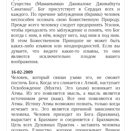
Существа
(Мамаивамшо Дживалоке Дживабхута
Санатана)". Бог присутствует в Сердцах всех и
каждого. По причине заблуждения (бхрамы) человек
неспособен осознать свою Божественную Природу.
Прежде всего человеку следует предпринять Усилия,
чтобы преодолеть это заблуждение и понять, что Бог
всегда с ним, в нём, вокруг него, над ним и под ним.
В этом Божественном Принципе не может быть
каких-либо изъянов или неоднородностей. Если вы
думаете, что видите какие-то изъяны, то они
являются исключительно плодом вашего
воображения.
16-02-2009
Человек, который связан узами эго, не сможет
постичь Бога. Когда эго сливается с Атмой, наступает
Освобождение (Мукти). Эго (ахам) возникает из
Атмы. Из эго появляется мысль, а мысль является
источником речи (ваак). Все они появляются из
Атмы. Истину Атмы возможно познать, только когда
исчезает эго. Эго является причиной зависимости
человека. Человек приходит из Бога (Брахмана),
вырастает в Брахмане и соединяется с Брахманом.
Цель всех Духовных Практик - заставить человека
осознать Единство, которое пронизывает Вечное