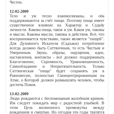
Честен.
12-02-2009
Тело и ум тесно взаимосвязаны, и оба
поддерживаются за счёт пищи. Поэтому пища имеет
существенное влияние на Характер и Судьбу
личности. Какова пища, таков и ум. Каков ум, таковы
и мысли. Каковы мысли, таковы и действия. Всё, что
воспринимается чувствами, также является "пищей".
Для Духовного Искателя (Садхаки) потребление
всегда должно быть Саттвичным, то есть Чистым и
Умеренным. Звуки, образы, ощущения, идеи,
наставления, контакты - всё должно поддерживать
Благоговение, Скромность, Уравновешенность,
Самообладание и Непритязательность. Только
Саттвическая "пища" будет сохранять ум в
Равновесии, полностью Сконцентрированным на
Атме, о Которой должен размышлять человек, чтобы
достичь Покоя.
13-02-2009
Люди рождаются с беспомощным жалобным криком.
Им следует покидать мир с радостной улыбкой. В
этом Цель жизненного промежутка между
рождением и смертью. Но сегодня эти годы тратятся