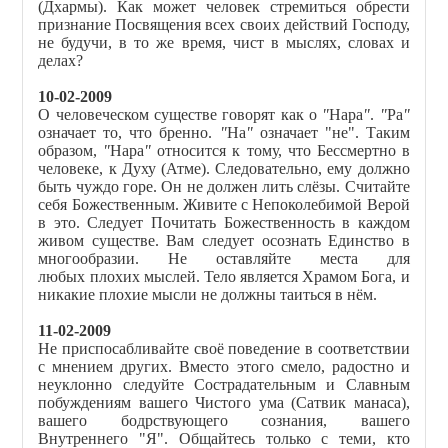
(Дхармы). Как может человек стремиться обрести
признание Посвящения всех своих действий Господу,
не будучи, в то же время, чист в мыслях, словах и
делах?
10-02-2009
О человеческом существе говорят как о
"
Нара
"
.
"
Ра
"
означает то, что бренно.
"
На
"
означает "не". Таким
образом,
"
Нара
"
относится к тому, что Бессмертно в
человеке, к Духу (Атме). Следовательно, ему должно
быть чуждо горе. Он не должен лить слёзы. Считайте
себя Божественным. Живите с Непоколебимой Верой
в это. Следует Почитать Божественность в каждом
живом существе. Вам следует осознать Единство в
многообразии. Не оставляйте места для
любых плохих мыслей. Тело является Храмом Бога, и
никакие плохие мысли не должны таиться в нём.
11-02-2009
Не приспосабливайте своё поведение в соответствии
с мнением других. Вместо этого смело, радостно и
неуклонно следуйте Сострадательным и Славным
побуждениям вашего Чистого ума (Сатвик манаса),
вашего бодрствующего сознания, вашего
Внутреннего "Я". Общайтесь только с теми, кто