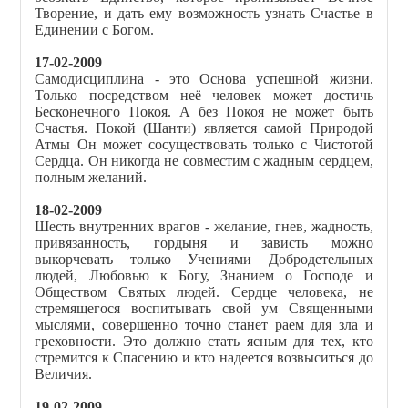
Творение, и дать ему возможность узнать Счастье в
Единении с Богом.
17-02-2009
Самодисциплина - это Основа успешной жизни.
Только посредством неё человек может достичь
Бесконечного Покоя. А без Покоя не может быть
Счастья. Покой (Шанти) является самой Природой
Атмы Он может сосуществовать только с Чистотой
Сердца. Он никогда не совместим с жадным сердцем,
полным желаний.
18-02-2009
Шесть внутренних врагов - желание, гнев, жадность,
привязанность, гордыня и зависть можно
выкорчевать только Учениями Добродетельных
людей, Любовью к Богу, Знанием о Господе и
Обществом Святых людей. Сердце человека, не
стремящегося воспитывать свой ум Священными
мыслями, совершенно точно станет раем для зла и
греховности. Это должно стать ясным для тех, кто
стремится к Спасению и кто надеется возвыситься до
Величия.
19-02-2009