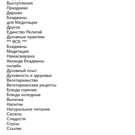
Выступления
Праздники
Даршан
Бхаджаны
для Медитации
Другое
Единство Религий
Духовные практики
*** ВСЕ ***
Бхаджаны
Медитация
Намасмарана
Акханда Бхаджаны
онлайн
Духовный опыт
Духовность и здоровье
Вегетарианство
Вегетарианские рецепты
Блюда горячие
Блюда холодные
Выпечка
Напитки
Натуральное питание
Салаты
Сладости
Соусы
Ссылки