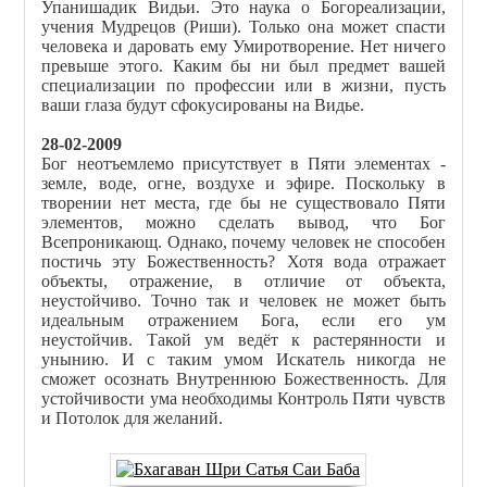
Упанишадик Видьи. Это наука о Богореализации,
учения Мудрецов (Риши). Только она может спасти
человека и даровать ему Умиротворение. Нет ничего
превыше этого. Каким бы ни был предмет вашей
специализации по профессии или в жизни, пусть
ваши глаза будут сфокусированы на Видье.
28-02-2009
Бог неотъемлемо присутствует в Пяти элементах -
земле, воде, огне, воздухе и эфире. Поскольку в
творении нет места, где бы не существовало Пяти
элементов, можно сделать вывод, что Бог
Всепроникающ. Однако, почему человек не способен
постичь эту Божественность? Хотя вода отражает
объекты, отражение, в отличие от объекта,
неустойчиво. Точно так и человек не может быть
идеальным отражением Бога, если его ум
неустойчив. Такой ум ведёт к растерянности и
унынию. И с таким умом Искатель никогда не
сможет осознать Внутреннюю Божественность. Для
устойчивости ума необходимы Контроль Пяти чувств
и Потолок для желаний.