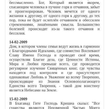
бессмысленно. Бог, Который является якорем,
спасающим человека в пучине горя и отчаяния, забыт
и проигнорирован. Человек мечется от одного
желания к другому, от одного горя к другому, до тех
пор, пока не будет ослеплён отчаянием и обессилен
стремлениями, лишёнными смысла. Большинство
болезней происходят из-за такого отчаяния и
бессилия.
14-02-2009
Дом, в котором члены семьи ведут жизнь в гармонии
с Благородными Идеалами, где совместно Воспевают
Славу Имени Господа и проводят своё время,
осуществляя Благие дела, где Ценности Истины,
Мира и Любви превыше всего, где проводится
регулярное изучение Священных книг, где чувства
находятся под контролем и где присутствуют
одинаковые Любовь и Уважение ко всему Творению,
происходящие из Знания Основополагающего
Единства всего Творения, - такой дом воистину
является Небесами на Земле.
15-02-2009
В Бхагавад Гите Господь Кришна сказал: "Все
существа являются Неизменной Частью Моего