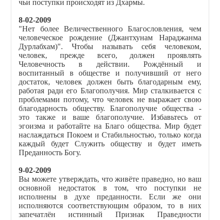
чьи поступки происходят из Дхармы.
8-02-2009
"Нет более Величественного Благословления, чем
человеческое рождение (Джантхунам Нараджанма
Дурлабхам)". Чтобы называть себя человеком,
человек, прежде всего, должен проявлять
Человечность в действии. Рождённый и
воспитанный в обществе и получивший от него
достаток, человек должен быть благодарным ему,
работая ради его Благополучия. Мир сталкивается с
проблемами потому, что человек не выражает свою
благодарность обществу. Благополучие общества -
это также и ваше благополучие. Избавьтесь от
эгоизма и работайте на Благо общества. Мир будет
наслаждаться Покоем и Стабильностью, только когда
каждый будет Служить обществу и будет иметь
Преданность Богу.
9-02-2009
Вы можете утверждать, что живёте праведно, но ваш
основной недостаток в том, что поступки не
исполнены в духе преданности. Если же они
исполняются соответствующим образом, то в них
запечатлён истинный Признак Праведности