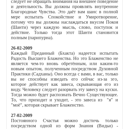
следует не обращать внимания на внешнее поведение
и деятельность. Вы должны проявлять внутренние
Благородные Чувства. Это даёт вам шанс в полной
мере испытать Спокойствие и Умиротворение,
потому что вы должны наслаждаться вкусом Покоя
(Шанти) через каждую мысль, слово, поступок и
действие. Только тогда этот Шанти становится
полным (парипурна).
26-02-2009
Каждый Преданный (Бхакта) надеется испытать
Радость Высшего Блаженства. Но это Блаженство не
является чем-то вновь обретённым, или каким-то
новым опытом, полученным посредством Духовной
Практики (Садханы). Оно всегда с вами, в вас, только
вы не способны изведать его сейчас из-за эго,
которое действует как завеса, скрывающая его из
виду. Человеку следует разорвать эту завесу на куски.
Тогда можно будет распознать Вечно Существующее.
То, что приходит и уходит, - это завеса из "я" и
"моё", которая скрывает Блаженство.
27-02-2009
Постоянного Счастья можно достичь только
посредством одной из форм Знания (Видьи) -