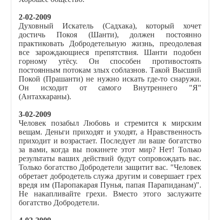
2-02-2009
Духовный Искатель (Садхака), который хочет
достичь Покоя (Шанти), должен постоянно
практиковать Добродетельную жизнь, преодолевая
все зарождающиеся препятствия. Шанти подобен
горному утёсу. Он способен противостоять
постоянным потокам злых соблазнов. Такой Высший
Покой (Прашанти) не нужно искать где-то снаружи.
Он исходит от самог
о
Внутреннего "Я"
(Антахкараны).
3-02-2009
Человек позабыл Любовь и стремится к мирским
вещам. Деньги приходят и уходят, а Нравственность
приходит и возрастает. Последует ли ваше богатство
за вами, когда вы покинете этот мир? Нет! Только
результаты ваших действий будут сопровождать вас.
Только богатство Добродетели защитит вас. "Человек
обретает добродетель служа другим и совершает грех
вредя им
(Паропакарая Пунья, папая Парапиданам)".
Не накапливайте грехи. Вместо этого заслужите
богатство Добродетели.