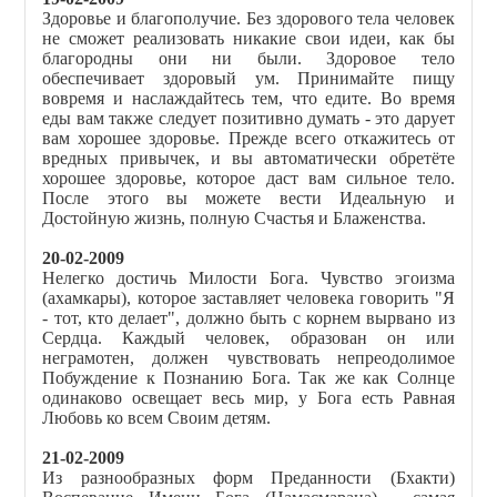
Здоровье и благополучие. Без здорового тела человек
не сможет реализовать никакие свои идеи, как бы
благородны они ни были. Здоровое тело
обеспечивает здоровый ум. Принимайте пищу
вовремя и наслаждайтесь тем, что едите. Во время
еды вам также следует позитивно думать - это дарует
вам хорошее здоровье. Прежде всего откажитесь от
вредных привычек, и вы автоматически обретёте
хорошее здоровье, которое даст вам сильное тело.
После этого вы можете вести Идеальную и
Достойную жизнь, полную Счастья и Блаженства.
20-02-2009
Нелегко достичь Милости Бога. Чувство эгоизма
(ахамкары), которое заставляет человека говорить "Я
- тот, кто делает", должно быть с корнем вырвано из
Сердца. Каждый человек, образован он или
неграмотен, должен чувствовать непреодолимое
Побуждение к Познанию Бога. Так же как Солнце
одинаково освещает весь мир, у Бога есть Равная
Любовь ко всем Своим детям.
21-02-2009
Из разнообразных форм Преданности (Бхакти)