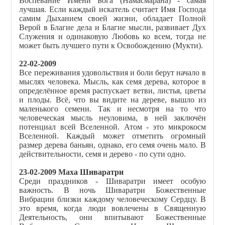
Воспевание Имени Бога (Намасмарана) - самая
лучшая. Если каждый искатель считает Имя Господа
самим Дыханием своей жизни, обладает Полной
Верой в Благие дела и Благие мысли, развивает Дух
Служения и одинаковую Любовь ко всем, тогда не
может быть лучшего пути к Освобождению (Мукти).
22-02-2009
Все переживания удовольствия и боли берут начало в
мыслях человека. Мысль, как семя дерева, которое в
определённое время распускает ветви, листья, цветы
и плоды. Всё, что вы видите на дереве, вышло из
маленького семени. Так и несмотря на то что
человеческая мысль неуловима, в ней заключён
потенциал всей Вселенной. Атом - это микрокосм
Вселенной. Каждый может отметить огромный
размер дерева баньян, однако, его семя очень мало. В
действительности, семя и дерево - по сути одно.
23
-02-2009 Маха Шиваратри
Среди праздников - Шиваратри имеет особую
важность. В ночь Шиваратри Божественные
Вибрации близки каждому человеческому Сердцу. В
это время, когда люди вовлечены в Священную
Деятельность, они впитывают Божественные