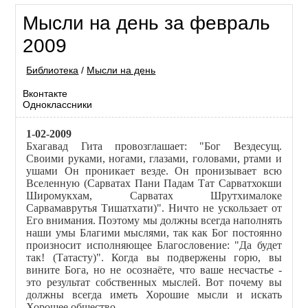
Мысли на день за февраль
2009
Библиотека
/
Мысли на день
Вконтакте
Одноклассники
1-02-2009
Бхагавад Гита провозглашает: "Бог Вездесущ.
Своими руками, ногами, глазами, головами, ртами и
ушами Он проникает везде. Он пронизывает всю
Вселенную
(Сарватах Пани Падам Тат Сарватхокши
Широмукхам, Сарватах Шрутхималоке
Сарвамаврутья Тишатхати)". Ничто не ускользает от
Его внимания. Поэтому мы должны всегда наполнять
наши умы Благими мыслями, так как Бог постоянно
произносит исполняющее Благословение: "Да будет
так! (Татасту)". Когда вы подвержены горю, вы
вините Бога, но не осознаёте, что ваше несчастье -
это результат собственных мыслей. Вот почему вы
должны всегда иметь Хорошие мысли и искать
Хорошее общество.