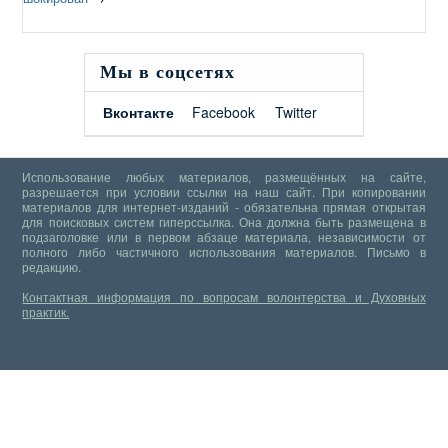
Мы в соцсетях
Вконтакте
Facebook
Twitter
Использование любых материалов, размещённых на сайте,
разрешается при условии ссылки на наш сайт. При копировании
материалов для интернет-изданий - обязательна прямая открытая
для поисковых систем гиперссылка. Она должна быть размещена в
подзаголовке или в первом абзаце материала, независимости от
полного либо частичного использования материалов.
Письмо в
редакцию.
Контактная информация по вопросам волонтерства и Духовных
практик.