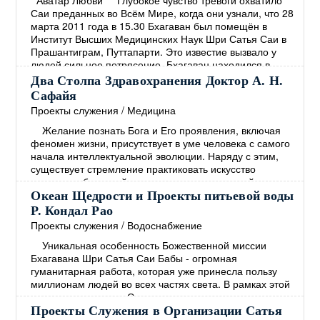
Аватар Любви Глубокое чувство тревоги охватило
помощи деревням с
→
Саи преданных во Всём Мире, когда они узнали, что 28
марта 2011 года в 15.30 Бхагаван был помещён в
Институт Высших Медицинских Наук Шри Сатья Саи в
Прашантиграм, Путтапарти. Это известие вызвало у
людей сильное потрясение. Бхагаван находился в
госпитале 27 дней, и группа медицинских экспертов
Два Столпа Здравохранения Доктор А. Н.
обеспечивала его лучшим лечением, какое только
Сафайя
возможно. Но Бхагаван принял решение закончить
→
Проекты служения
/
Медицина
Желание познать Бога и Его проявления, включая
феномен жизни, присутствует в уме человека с самого
начала интеллектуальной эволюции. Наряду с этим,
существует стремление практиковать искусство
излечения болезней и различных повреждений
человеческой формы. Эти два желания идут рука об
Океан Щедрости и Проекты питьевой воды
руку. Веды, которые представляют собой самый древний
Р. Кондал Рао
документ Духовности, изобилуют примерами как мыслей
Проекты служения
/
Водоснабжение
о Боге, так и мыслей о врачебном искусстве.
→
Уникальная особенность Божественной миссии
Бхагавана Шри Сатья Саи Бабы - огромная
гуманитарная работа, которая уже принесла пользу
миллионам людей во всех частях света. В рамках этой
миссии в интересах Служения человечеству
Центральным трастом Шри Сатья Саи под Милостивым
Проекты Служения в Организации Сатья