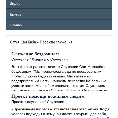
Видео
Другое
Ссылки
Сатья Саи Баба
»
Проекты служения
Служение бездомным
Служение
/
Фильмы о Служении
Этот фильм рассказывает о Служении Саи-Молодёжи
бездомным. "Мы приезжаем сюда по воскресеньям,
чтобы Служить бедным людям. Мы купаем их,
подстригаем им ногти, наносим лекарство на больные
участки кожи. Мы любим заниматься этим Служением.
Бхагаван говорил нам Служить бедным. Он говорил, что
руки, занимающиеся Служением, более Святы, чем
Проект помощи пожилым людям
губы, произносящие Молитвы. ..."
→
Проекты служения
/
Служение
«Преклонный возраст – это четвертый этап жизни. Когда
человек подходит к нему, он должен открыть для себя,