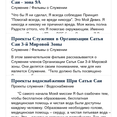
Руководством Бхагавана были открыты образовательные
Саи - зона 9А
и медицинские учреждения. В дополнение к этому
Служение
/
Фильмы о Служении
Бхагаван решил обеспечить людей чистой питьевой
"Что бы Я ни сделал, Я всегда соблюдаю Принцип
водой, жизненно важной
→
"Помогай всегда, не вреди никогда". Это Мой Девиз. Я
никогда и никому не причинил вреда. Моя жизнь полна
Радости оттого, что Я помогаю окружающим. Именно
поэтому Я говорю: "Пусть ВСЕ будут Счастливы!" Все
должны быть Здоровы, Счастливы и полны Радости."
Проекты Служения в Организации Сатья
Сатья Саи Баба Божественная Беседа, 20 октября 2002
Саи 3-й Мировой Зоны
Молодёжь зоны 9А активно вовлечена в проекты
Служение
/
Фильмы о Служении
Служения, такие как: устранение последствий
→
В этом замечательном фильме рассказывается о
Служении членов Организации Сатья Саи 3-й Мировой
зоны. Они делятся своим пониманием, чем для них
является Служение. "Тело должно быть посвящено
Служению. Божественность живущая в вас, также есть в
каждом. Лучший Путь к Богу - это Любить ВСЕХ и
Проекты водоснабжения Шри Сатья Саи
Служить ВСЕМ! Если вы по настоящему хотите
Проекты служения
/
Водоснабжение
распространять Послание Мира, тогда сначала
"C самого начала Моей миссии Я был озабочен тем,
взрастите Покой в себе. Откуда вы можете черпать этот
чтобы бесплатное образование, бесплатная
Покой? Только из
→
медицинская помощь и чистая вода были доступны
каждому человеку. Образование необходимо голове,
медицинская помощь – сердцу, а чистая питьевая вода –
телу. Это – основные жизненные потребности. Тот, кто