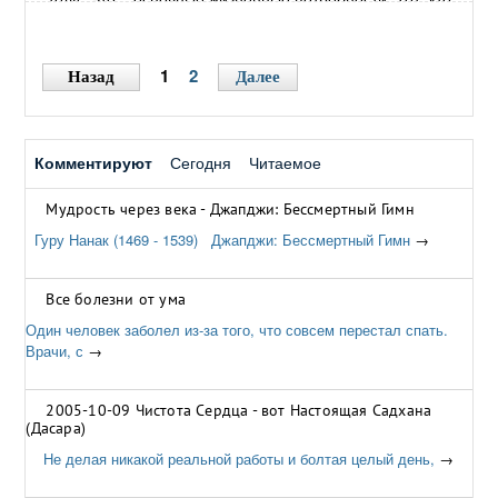
сумеет сделать их доступными каждому, испытает
огромную радость и удовлетворение" – Бхагаван Шри
Сатья Саи.
→
1
2
Назад
Далее
Комментируют
Сегодня
Читаемое
Мудрость через века - Джапджи: Бессмертный Гимн
Гуру Нанак (1469 - 1539) Джапджи: Бессмертный Гимн
→
Все болезни от ума
Один человек заболел из-за того, что совсем перестал спать.
Врачи, с
→
2005-10-09 Чистота Сердца - вот Настоящая Садхана
(Дасара)
Не делая никакой реальной работы и болтая целый день,
→