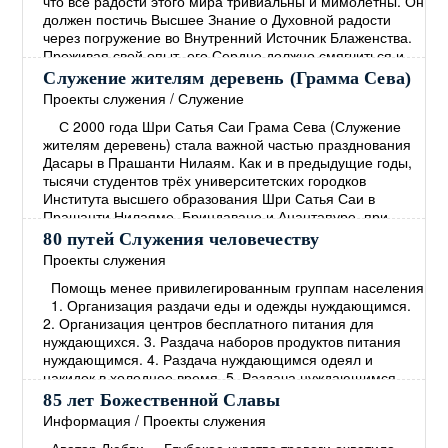
что все радости этого мира тривиальны и мимолётны. Он
должен постичь Высшее Знание о Духовной радости
через погружение во Внутренний Источник Блаженства.
Проживая свой опыт, его Сердце должно смягчиться и
наполниться Состраданием. Человек должен
Служение жителям деревень (Грамма Сева)
сосредоточиться на том, чтобы способствовать
Проекты служения
/
Служение
прогрессу всех живых существ, не проводя между
→
С 2000 года Шри Сатья Саи Грама Сева (Служение
жителям деревень) стала важной частью празднования
Дасары в Прашанти Нилаям. Как и в предыдущие годы,
тысячи студентов трёх университетских городков
Института высшего образования Шри Сатья Саи в
Прашанти Нилаяме, Бриндаване и Анантапуре, при
участии учеников Средней школы Шри Сатья Саи в
80 путей Служения человечеству
Прашанти Нилаяме, наряду с персоналом этих учебных
Проекты служения
заведений, приняли участие в Грама Севе
→
Помощь менее привилегированным группам населения
1. Организация раздачи еды и одежды нуждающимся.
2. Организация центров бесплатного питания для
нуждающихся. 3. Раздача наборов продуктов питания
нуждающимся. 4. Раздача нуждающимся одеял и
накидок в холодное время. 5. Раздача нуждающимся
пищи, богатой протеином. 6. Установление опеки над
85 лет Божественной Славы
малообеспеченными семьями и организация
Информация
/
Проекты служения
систематической помощи. 7. Организация программ