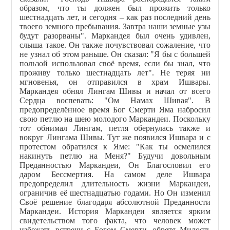
образом, что ты должен был прожить только
шестнадцать лет, и сегодня – как раз последний день
твоего земного пребывания. Завтра наши земные узы
будут разорваны". Маркандея был очень удивлен,
слыша такое. Он также почувствовал сожаление, что
не узнал об этом раньше. Он сказал: "Я бы с большей
пользой использовал своё время, если бы знал, что
проживу только шестнадцать лет". Не теряя ни
мгновенья, он отправился в храм Ишвары.
Маркандея обнял Лингам Шивы и начал от всего
Сердца воспевать: "Ом Намах Шивая". В
предопределённое время Бог Смерти Яма набросил
свою петлю на шею молодого Маркандеи. Поскольку
тот обнимал Лингам, петля обернулась также и
вокруг Лингама Шивы. Тут же появился Ишвара и с
протестом обратился к Яме: "Как ты осмелился
накинуть петлю на Меня?" Будучи довольным
Преданностью Маркандеи, Он Благословил его
даром Бессмертия. На самом деле Ишвара
предопределил длительность жизни Маркандеи,
ограничив её шестнадцатью годами. Но Он изменил
Своё решение благодаря абсолютной Преданности
Маркандеи. История Маркандеи является ярким
свидетельством того факта, что человек может
избежать встречи с Богом Смерти, обретя Милость