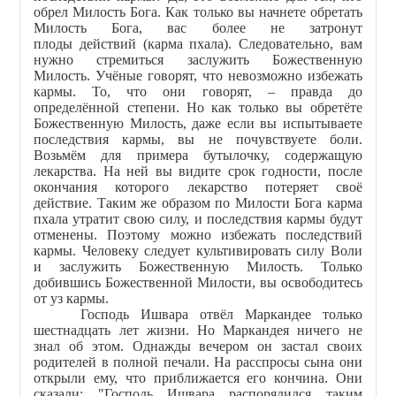
обрел Милость Бога. Как только вы начнете обретать
Милость Бога, вас более не затронут
плоды действий (карма пхала). Следовательно, вам
нужно стремиться заслужить Божественную
Милость. Учёные говорят, что невозможно избежать
кармы. То, что они говорят, – правда до
определённой степени. Но как только вы обретёте
Божественную Милость, даже если вы испытываете
последствия кармы, вы не почувствуете боли.
Возьмём для примера бутылочку, содержащую
лекарства. На ней вы видите срок годности, после
окончания которого лекарство потеряет своё
действие. Таким же образом по Милости Бога карма
пхала утратит свою силу, и последствия кармы будут
отменены. Поэтому можно избежать последствий
кармы. Человеку следует культивировать силу Воли
и заслужить Божественную Милость. Только
добившись Божественной Милости, вы освободитесь
от уз кармы.
Господь Ишвара отвёл Маркандее только
шестнадцать лет жизни. Но Маркандея ничего не
знал об этом. Однажды вечером он застал своих
родителей в полной печали. На расспросы сына они
открыли ему, что приближается его кончина. Они
сказали: "Господь Ишвара распорядился таким