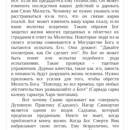
Всё. Если вы предадитесь Ему Полностью, Он может
изменить последствия ваших действий и даровать
вам Свою Милость. Человеку не нужно унывать или
расстраиваться из-за того, что он связан карма
пхалой. Бог может изменить вашу карма пхалу, если
ваши молитвы искренни. Таким образом Бог
защитил жизни многих преданных и облегчил их
страдания в ответ на Молитвы. Некоторые люди из-за
своего эгоизма сомневаются в Могуществе Бога и
пытаются испытать Его. Они думают: "Давайте
посмотрим, как Он сделает это". Но Бог не может
быть понят или испытан подобного рода
испытаниями. Такие проверки – тщетные
упражнения. Дурные качества, такие как эго, зависть
и ненависть будут разрушать жизнь человека. Нужно
приложить все усилия для того, чтобы обрести
Милость Бога.
"
Повсюду, во все времена, при любых
обстоятельствах размышляйте о Боге" (Сарвада сарва
калешу сарватра Хари чинтанам).
Вот почему Свами призывает вас совершать
Духовную Практику (Садхану). Нагар Санкиртан
является одним из видов Садханы, который
предписан преданным. Никто не знает, когда
приблизится конец жизни. Когда Бог Смерти Яма
набрасывает свою петлю, Ему безразлично, что