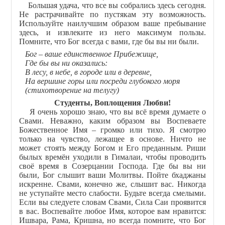
Большая удача, что все вы собрались здесь сегодня.
Не растрачивайте по пустякам эту возможность.
Используйте наилучшим образом ваше пребывание
здесь, и извлеките из него максимум пользы.
Помните, что Бог всегда с вами, где бы вы ни были.
Бог – ваше единственное Прибежище,
Где бы вы ни оказались:
В лесу, в небе, в городе или в деревне,
На вершине горы или посреди глубокого моря
(стихотворение на телугу)
Студенты, Воплощения Любви!
Я очень хорошо знаю, что вы всё время думаете о
Свами. Неважно, каким образом вы Воспеваете
Божественное Имя – громко или тихо. Я смотрю
только на чувство, лежащее в основе. Ничто не
может стоять между Богом и Его преданным. Риши
былых времён уходили в Гималаи, чтобы проводить
своё время в Созерцании Господа. Где бы вы ни
были, Бог слышит ваши Молитвы. Пойте бхаджаны
искренне. Свами, конечно же, слышит вас. Никогда
не уступайте место слабости. Будьте всегда смелыми.
Если вы следуете словам Свами, Сила Саи проявится
в вас. Воспевайте любое Имя, которое вам нравится:
Ишвара, Рама, Кришна, но всегда помните, что Бог