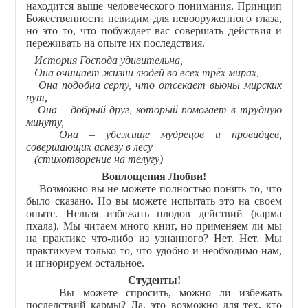
находится выше человеческого понимания. Принцип
Божественности невидим для невооруженного глаза,
но это то, что побуждает вас совершать действия и
переживать на опыте их последствия.
История Господа удивительна,
Она очищает жизни людей во всех трёх мирах,
Она подобна серпу, что отсекает вьюны мирских
пут,
Она – добрый друг, который помогает в трудную
минуту,
Она – убежище мудрецов и провидцев,
совершающих аскезу в лесу
(стихотворение на телугу)
Воплощения Любви!
Возможно вы не можете полностью понять то, что
было сказано. Но вы можете испытать это на своем
опыте. Нельзя избежать плодов действий (карма
пхала). Мы читаем много книг, но применяем ли мы
на практике что-либо из узнанного? Нет. Нет. Мы
практикуем только то, что удобно и необходимо нам,
и игнорируем остальное.
Студенты!
Вы можете спросить, можно ли избежать
последствий кармы? Да, это возможно для тех, кто