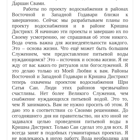
Даршан Свами.
Работы по проекту водоснабжения в районах
Восточной и Западной Годавари близки к
завершению. Сейчас мы разрабатываем планы по
проекту водоснабжения и в районе Кришна
Дистрикт. Я начинаю эти проекты и завершаю их по
Своему усмотрению, не спрашивая об этом никого.
Вода очень важна для жизнедеятельности каждого.
Это – основа жизни. Что ещё может быть большим
Служением, чем предоставление питьевой воды
нуждающимся? Это – источник и основа жизни. Я не
жду от вас каких-то ритуалов или богослужений. Я
это делаю только из Моей Любви к вам. Районы
Восточной и Западной Годавари и Кришна Дистрикт
теперь охвачены проектом водоснабжения Шри
Сатья Саи. Люди этих районов чрезвычайно
счастливы. Нет более Великого Служения, чем
снабжение нуждающихся питьевой водой. Это то,
чем Я занимаюсь. Вам не нужно просить об этом. Я
даю это в соответствии со Своими решениями. До
сегодняшнего дня ни правительство, ни кто иной не
задавался целью проведения питьевой воды в
Кришна Дистрикт. Только Саи сделал это для всех. Я
всегда занят в подобных гуманитарных проектах. Я
не вовлекаюсь в иную работу. Вода необходима для