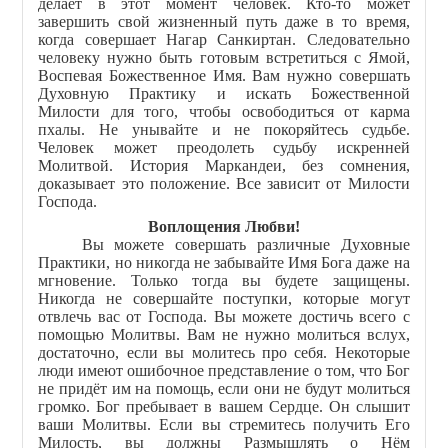
делает в этот момент человек. Кто-то может
завершить свой жизненный путь даже в то время,
когда совершает Нагар Санкиртан. Следовательно
человеку нужно быть готовым встретиться с Ямой,
Воспевая Божественное Имя. Вам нужно совершать
Духовную Практику и искать Божественной
Милости для того, чтобы освободиться от карма
пхалы. Не унывайте и не покоряйтесь судьбе.
Человек может преодолеть судьбу искренней
Молитвой. История Маркандеи, без сомнения,
доказывает это положение. Все зависит от Милости
Господа.
Воплощения Любви!
Вы можете совершать различные Духовные
Практики, но никогда не забывайте Имя Бога даже на
мгновение. Только тогда вы будете защищены.
Никогда не совершайте поступки, которые могут
отвлечь вас от Господа. Вы можете достичь всего с
помощью Молитвы. Вам не нужно молиться вслух,
достаточно, если вы молитесь про себя. Некоторые
люди имеют ошибочное представление о том, что Бог
не придёт им на помощь, если они не будут молиться
громко. Бог пребывает в вашем Сердце. Он слышит
ваши Молитвы. Если вы стремитесь получить Его
Милость, вы должны Размышлять о Нём