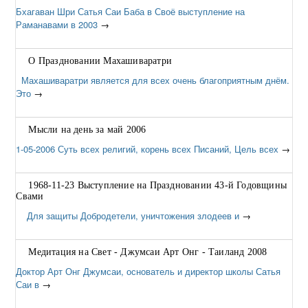
Бхагаван Шри Сатья Саи Баба в Своё выступление на
Раманавами в 2003
→
О Праздновании Махашиваратри
Махашиваратри является для всех очень благоприятным днём.
Это
→
Мысли на день за май 2006
1-05-2006 Суть всех религий, корень всех Писаний, Цель всех
→
1968-11-23 Выступление на Праздновании 43-й Годовщины
Свами
Для защиты Добродетели, уничтожения злодеев и
→
Медитация на Свет - Джумсаи Арт Онг - Таиланд 2008
Доктор Арт Онг Джумсаи, основатель и директор школы Сатья
Саи в
→