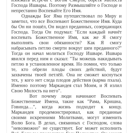
Господа Ишвары. Поэтому Размышляйте о Господе и
непрестанно Воспевайте Его Имя.
Однажды Бог Яма путешествовал по Миру и
заметил, что все Воспевают Божественное Имя. Куда
бы Он ни пошёл, Он видел преданных, созерцающих
Господа. Тогда Он подумал: "Если каждый начнёт
воспевать Божественное Имя, как же Я смогу
выполнять свои обязанности? Как Я смогу
набрасывать петлю смерти вокруг шеи преданного?"
Тогда он начал молиться Господу Ишваре. Ишвара
явился перед ним и сказал: "Ты можешь накидывать
петлю в установленное время. Но помни, что только
те, кто обрели плоды своих действий, будут
захвачены твоей петлёй. Она не сможет коснуться
тех, у кого нет следа плодов действия (карма пхала).
Именно поэтому Маркандея стал Моим, и Я излил
Свою Милость на него".
Вот почему люди начинают Воспевать
Божественные Имена, такие как "Рама, Кришна,
Говинда…", когда жизнь подходит к концу.
Маркандея продемонстрировал, как преданные
своими искренними Молитвами, могут изменить
Волю Бога. В делах, связанных с Господом, слова
"невозможно" не существует. Бог может исполнить