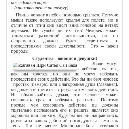
последствий кармы
(стихотворение на телугу)
Птицы летают в небе с помощью крыльев. Летучие
мыши также используют крылья для полёта, но в
отличие от птиц они висят вниз головой на ветвях
деревьев. Не судьба ли их это? Человек может
заниматься различной деятельностью, но он
непременно должен будет встретиться с
последствиями своей деятельности. Это – закон
природы.
Студенты – юноши и девушки!
Люди могут
действовать так,
как им хочется, но они не могут избежать
последствий своих действий. Кто бы ни был человек
–простак (памара), или Благородная душа (Маханея),
он должен встретиться с результатом своих действий.
Не обманывайтесь думая, что человек может
совершить грех и избежать расплаты. Поэтому
прежде, чем совершить действие, вы должны
тщательно исследовать его и решить, является оно
хорошим или плохим. Куда бы вы ни направились,
результаты ваших действий последуют за вами как
тень. Тем не менее Милостью Бога возможно