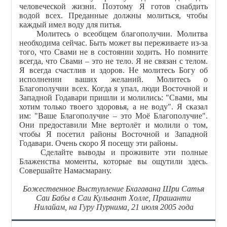
человеческой жизни. Поэтому Я готов снабдить
водой всех. Преданные должны молиться, чтобы
каждый имел воду для питья.
Молитесь о всеобщем благополучии. Молитва
необходима сейчас. Быть может вы переживаете из-за
того, что Свами не в состоянии ходить. Но помните
всегда, что Свами – это не тело. Я не связан с телом.
Я всегда счастлив и здоров. Не молитесь Богу об
исполнении ваших желаний. Молитесь о
Благополучии всех. Когда я упал, люди Восточной и
Западной Годавари пришли и молились: "Свами, мы
хотим только твоего здоровья, а не воду". Я сказал
им: "Ваше Благополучие – это Моё Благополучие".
Они предоставили Мне вертолёт и молили о том,
чтобы Я посетил районы Восточной и Западной
Годавари. Очень скоро Я посещу эти районы.
Сделайте выводы и проживите эти полные
Блаженства моменты, которые вы ощутили здесь.
Совершайте Намасмарану.
Божественное Выступление Бхагавана Шри Сатья
Саи Бабы в Саи Кульвант Холле, Прашанти
Нилайам, на Гуру Пурнима, 21 июля 2005 года