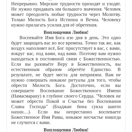
Непрерывно. Мирские трудности приходят и уходят.
Не нужно придавать им большого значения. Человек
может преодолеть любые трудности через Молитву.
Только Милость Бога Истинна и Вечна. Человеку
нужно прилагать усилия для её обретения.
Воплощения Любви!
Воспевайте Имя Бога изо дня в день. Это одно
будет защищать вас во все времена. Точно так же, как
воздух наполняет всё, Бог присутствует в вас, с вами,
вокруг вас, под вами, над вами. Поэтому вам нужно
находиться в постоянной связи с Божественностью.
Если вы разовьёте Веру в Божественность, вы
естественным образом обретёте Единство. В
результате, не будет места для неприязни. Вам не
нужно совершать никакие ритуалы для того, чтобы
обрести Милость Бога. Достаточно, если вы
совершаете Воспевание Божественного Имени
(Намасмарану) в глубине своего Сердца.
"
Человек не
может обрести Покой и Счастье без Воспевания
Славы Господа
"
(Бхаджан бина сукха шанти
нахин…). Если вы непрестанно воспеваете
Божественное Имя Рамы, никакое несчастье никогда
не случится с вами.
Воплощения Любви!