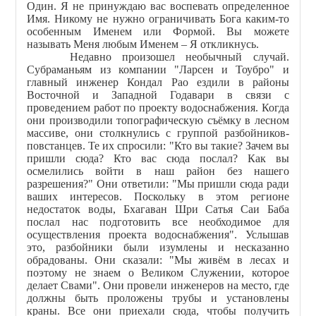
Один. Я не принуждаю вас воспевать определенное
Имя. Никому не нужно ограничивать Бога каким-то
особенным Именем или Формой. Вы можете
называть Меня любым Именем – Я откликнусь.
Недавно произошел необычный случай.
Субраманьям из компании "Ларсен и Тоубро" и
главный инженер Кондал Рао ездили в районы
Восточной и Западной Годавари в связи с
проведением работ по проекту водоснабжения. Когда
они производили топографическую съёмку в лесном
массиве, они столкнулись с группой разбойников-
повстанцев. Те их спросили: "Кто вы такие? Зачем вы
пришли сюда? Кто вас сюда послал? Как вы
осмелились войти в наш район без нашего
разрешения?" Они ответили: "Мы пришли сюда ради
ваших интересов. Поскольку в этом регионе
недостаток воды, Бхагаван Шри Сатья Саи Баба
послал нас подготовить все необходимое для
осуществления проекта водоснабжения". Услышав
это, разбойники были изумлены и несказанно
обрадованы. Они сказали: "Мы живём в лесах и
поэтому не знаем о Великом Служении, которое
делает Свами". Они провели инженеров на место, где
должны быть проложены трубы и установлены
краны. Все они приехали сюда, чтобы получить