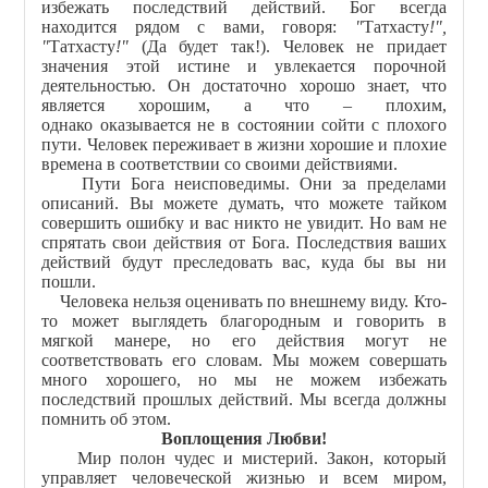
избежать последствий действий. Бог всегда
находится рядом с вами, говоря:
"
Татхасту
!",
"
Татхасту
!"
(Да будет так!). Человек не придает
значения этой истине и увлекается порочной
деятельностью. Он достаточно хорошо знает, что
является хорошим, а что – плохим,
однако оказывается не в состоянии сойти с плохого
пути. Человек переживает в жизни хорошие и плохие
времена в соответствии со своими действиями.
Пути Бога неисповедимы. Они за пределами
описаний. Вы можете думать, что можете тайком
совершить ошибку и вас никто не увидит. Но вам не
спрятать свои действия от Бога. Последствия ваших
действий будут преследовать вас, куда бы вы ни
пошли.
Человека нельзя оценивать по внешнему виду. Кто-
то может выглядеть благородным и говорить в
мягкой манере, но его действия могут не
соответствовать его словам. Мы можем совершать
много хорошего, но мы не можем избежать
последствий прошлых действий. Мы всегда должны
помнить об этом.
Воплощения Любви!
Мир полон чудес и мистерий. Закон, который
управляет человеческой жизнью и всем миром,