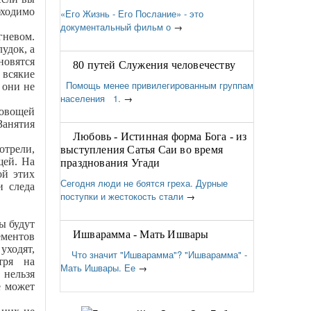
бходимо
«Его Жизнь - Его Послание» - это
документальный фильм о
→
гневом.
удок, а
новятся
80 путей Служения человечеству
 всякие
Помощь менее привилегированным группам
 они не
населения 1.
→
 овощей
Занятия
Любовь - Истинная форма Бога - из
отрели,
выступления Сатья Саи во время
щей. На
празднования Угади
ой этих
Сегодня люди не боятся греха. Дурные
и следа
поступки и жестокость стали
→
ы будут
Ишварамма - Мать Ишвары
ементов
уходят,
Что значит "Ишварамма"? "Ишварамма" -
тря на
Мать Ишвары. Ее
→
 нельзя
е может