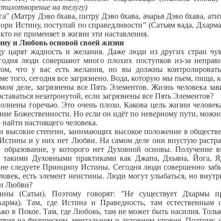
стихотворение на телугу)
га" (Матру Дэво бхава, питру Дэво бхава, ачарья Дэво бхава, ати
ори Истину, поступай по справедливости
"
(Сатьям вада, Дхарма
икто не применяет в жизни эти наставления.
ину и Любовь основой своей жизни
царят жадность и желания. Даже люди из других стран чу
егодня люди совершают много плохих поступков из-за неправ
том, что у вас есть желания, но вы должны контролироват
 того, сегодня все загрязнено. Вода, которую мы пьем, пища, 
мом деле, загрязнены все Пять Элементов. Жизнь человека зав
ставаться незатронутой, если загрязнены все Пять Элементов?
нены горечью. Это очень плохо. Какова цель жизни человек
ние Божественности. Но если он идёт по неверному пути, можно
о найти настоящего человека.
высокие степени, занимающих высокое положение в обществе
 Истины и у них нет Любви. На самом деле они впустую растр
е образование, у которого нет Духовной основы. Получение 
е такими Духовными практиками как Джапа, Дхьяна, Йога, 
и не следуете Принципу Истины. Сегодня люди совершенно заб
овек, есть элемент неистины. Люди могут улыбаться, но внутр
 и Любви?
ны (Сатьи). Поэтому говорят:
"
Не существует Дхармы п
арма). Там, где Истина и Праведность, там естественным 
ко в Покое. Там, где Любовь, там не может быть насилия. Тольк
твия на физическом, ментальном и духовном уровне. Поэтому, 