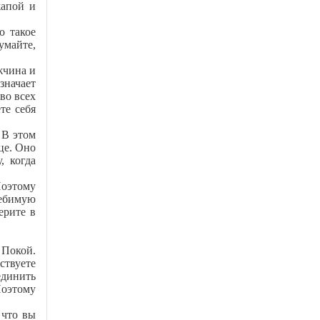
жапой и
о такое
умайте,
жчина и
значает
во всех
те себя
 В этом
це. Оно
, когда
Поэтому
лебимую
ерите в
 Покой.
ствуете
единить
Поэтому
 что вы