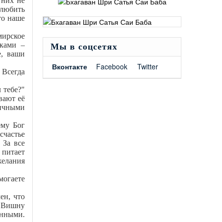
 них не
 любить
то наше
мирское
ками –
Мы в соцсетях
е, ваши
Вконтакте
Facebook
Twitter
 Всегда
 тебе?"
вают её
личными
ему Бог
счастье
 За все
 питает
желания
могаете
ен, что
м Вишну
енными.