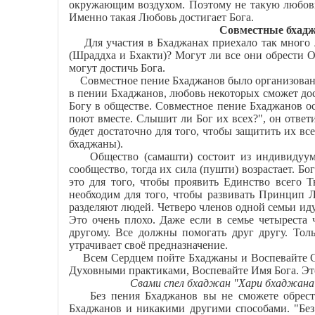
окружающим воздухом. Поэтому не такую любовь
Именно такая Любовь достигает Бога.
Совместные бхадж
Для участия в Бхаджанах приехало так много л
(Шраддха и Бхакти)? Могут ли все они обрести О
могут достичь Бога.
Совместное пение Бхаджанов было организовано 
в пении Бхаджанов, любовь некоторых сможет дос
Богу в обществе. Совместное пение Бхаджанов ос
поют вместе. Слышит ли Бог их всех?", он ответ
будет достаточно для того, чтобы защитить их в
бхаджаны).
Общество (самашти) состоит из индивидуумов
сообщество, тогда их сила (пушти) возрастает. Б
это для того, чтобы проявить Единство всего
необходим для того, чтобы развивать Принцип 
разделяют людей. Четверо членов одной семьи иду
Это очень плохо. Даже если в семье четыреста
другому. Все должны помогать друг другу. Тол
утрачивает своё предназначение.
Всем Сердцем пойте Бхаджаны и Воспевайте Сла
Духовными практиками, Воспевайте Имя Бога. Эт
Свами спел бхаджан "Хари бхаджана 
Без пения Бхаджанов вы не сможете обрести
Бхаджанов и никакими другими способами. "Без