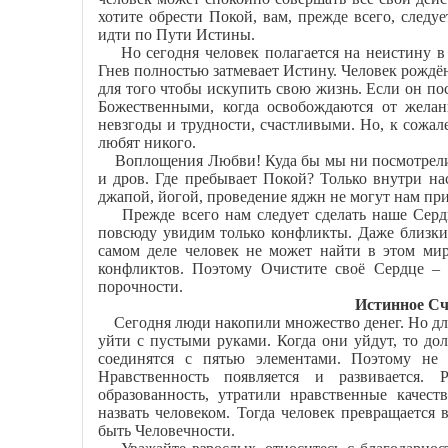
хотите обрести Покой, вам, прежде всего, следу
идти по Пути Истины.
Но сегодня человек полагается на неистину в 
Гнев полностью затмевает Истину. Человек рождён
для того чтобы искупить свою жизнь. Если он пос
Божественными, когда освобождаются от желани
невзгоды и трудности, счастливыми. Но, к сожал
любят никого.
Воплощения Любви! Куда бы мы ни посмотрели, 
и дров. Где пребывает Покой? Только внутри на
джапой, йогой, проведение яджн не могут нам пр
Прежде всего нам следует сделать наше Сердц
повсюду увидим только конфликты. Даже близкие 
самом деле человек не может найти в этом мир
конфликтов. Поэтому Очистите своё Сердце – 
порочности.
Истинное Сч
Сегодня люди накопили множество денег. Но для 
уйти с пустыми руками. Когда они уйдут, то дол
соединятся с пятью элементами. Поэтому не 
Нравственность появляется и развивается.
образованность, утратили нравственные качест
назвать человеком. Тогда человек превращается 
быть Человечности.