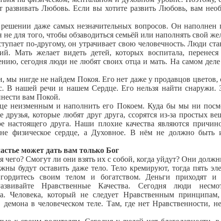
ет развивать Любовь. Если вы хотите развить Любовь, вам нео
решении даже самых незначительных вопросов. Он наполнен 
 не для того, чтобы обзаводиться семьёй или наполнять свой жел
тупает по-другому, он утрачивает свою человечность. Люди ста
й. Мать желает видеть детей, которых воспитала, перенеся
ению, сегодня люди не любят своих отца и мать. На самом деле
мы нигде не найдем Покоя. Его нет даже у продавцов цветов,
с. В нашей речи и нашем Сердце. Его нельзя найти снаружи. 
инести вам Покой.
е неизменным и наполнить его Покоем. Куда бы мы ни посм
друзья, которые любят друг друга, ссорятся из-за простых ве
е настоящего друга. Наши плохие качества являются причин
не физическое сердце, а Духовное. В нём не должно быть 
астье может дать вам только Бог
чего? Смогут ли они взять их с собой, когда уйдут? Они должн
жны будут оставить даже тело. Тело кремируют, тогда пять эл
гордитесь своим телом и богатством. Деньги приходят и 
 Развивайте Нравственные Качества. Сегодня люди несмо
ва. Человека, который не следует Нравственным принципам,
в демона в человеческом теле. Там, где нет Нравственности, н