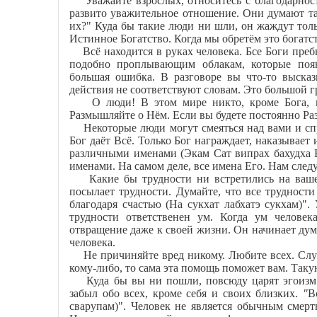
Уважайте взрослых, относитесь с благодарност
развито уважительное отношение. Они думают 
их?" Куда бы такие люди ни шли, он жаждут толь
Истинное Богатство. Когда мы обретём это богатс
Всё находится в руках человека. Бсе Боги пребы
подобно проплывающим облакам, которые поя
большая ошибка. В разговоре вы что-то высказ
действия не соответствуют словам. Это большой г
О люди! В этом мире никто, кроме Бога, не 
Размышляйте о Нём. Если вы будете постоянно Раз
Некоторые люди могут смеяться над вами и спра
Бог даёт Всё. Только Бог награждает, наказывает 
различными именами (Экам Сат випрах бахудха 
именами. На самом деле, все имена Его. Нам следу
Какие бы трудности ни встретились на вашем
посылает трудности. Думайте, что все трудност
благодаря счастью (На сукхат лабхатэ сукхам)"
трудности ответственен ум. Когда ум человек
отвращение даже к своей жизни. Он начинает дума
человека.
Не причиняйте вред никому. Любите всех. Служ
кому-либо, то сама эта помощь поможет вам. Таку
Куда бы вы ни пошли, повсюду царят эгоизм и 
забыл обо всех, кроме себя и своих близких.
"
В
сварупам)". Человек не является обычным смер