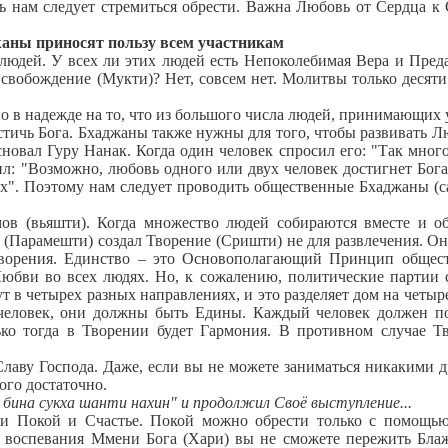
 нам следует стремиться обрести. Важна Любовь от Сердца к 
аны приносят пользу всем участникам
юдей. У всех ли этих людей есть Непоколебимая Вера и Пред
свобождение (Мукти)? Нет, совсем нет. Молитвы только десяти
в надежде на то, что из большого числа людей, принимающих 
тичь Бога. Бхаджаны также нужны для того, чтобы развивать Л
новал Гуру Нанак. Когда один человек спросил его: "Так мног
ил: "Возможно, любовь одного или двух человек достигнет Бога
сех". Поэтому нам следует проводить общественные Бхаджаны (
 (вьяшти). Когда множество людей собираются вместе и о
ог (Парамешти) создал Творение (Сришти) не для развлечения. Он
 Творения. Единство – это Основополагающий Принцип общес
Любви во всех людях. Но, к сожалению, политические партии 
т в четырех разных направлениях, и это разделяет дом на четыре
 человек, они должны быть Едины. Каждый человек должен п
ько тогда в Творении будет Гармония. В противном случае Т
ву Господа. Даже, если вы не можете заниматься никакими 
ого достаточно.
бина сукха шанти нахин" и продолжил Своё выступление...
 Покой и Счастье. Покой можно обрести только с помощью
 воспевания Ммени Бога (Хари) вы не сможете пережить Бла