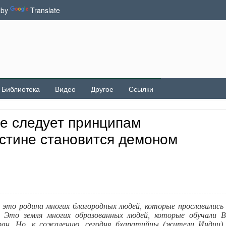
 by
Translate
Библиотека
Видео
Другое
Ссылки
не следует принципам
истине становится демоном
о родина многих благородных людей, которые прославились 
. Это земля многих образованных людей, которые обучали 
ан. Но, к сожалению, сегодня бхаратийцы (жители Индии)