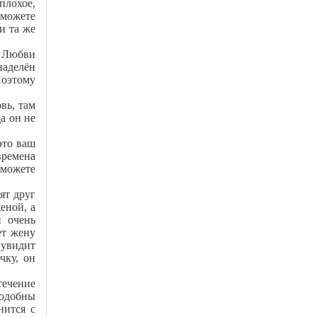
плохое,
 можете
и та же
ю Любви
наделён
Поэтому
вь, там
а он не
это ваш
времена
сможете
ят друг
еной, а
н очень
ет жену
 увидит
чку, он
течение
подобны
нится с