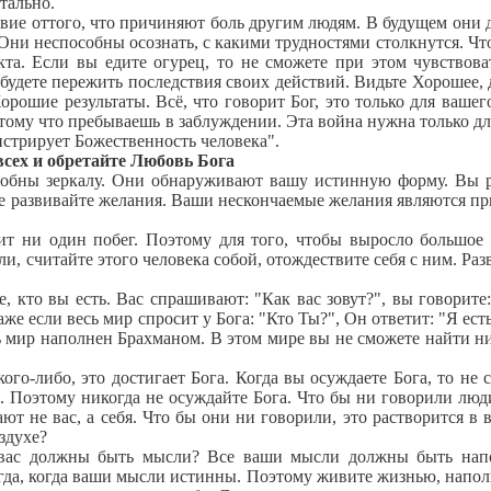
тально.
ие оттого, что причиняют боль другим людям. В будущем они
 Они неспособны осознать, с какими трудностями столкнутся. Чт
кта. Если вы едите огурец, то не сможете при этом чувствова
будете пережить последствия своих действий. Видьте Хорошее, 
ошие результаты. Всё, что говорит Бог, это только для вашего
ому что пребываешь в заблуждении. Эта война нужна только дл
нстрирует Божественность человека".
сех и обретайте Любовь Бога
ны зеркалу. Они обнаруживают вашу истинную форму. Вы 
Не развивайте желания. Ваши нескончаемые желания являются п
 ни один побег. Поэтому для того, чтобы выросло большое 
и, считайте этого человека собой, отождествите себя с ним. Раз
 кто вы есть. Вас спрашивают: "Как вас зовут?", вы говорите
же если весь мир спросит у Бога: "Кто Ты?", Он ответит: "Я ест
ь мир наполнен Брахманом. В этом мире вы не сможете найти ни
о-либо, это достигает Бога. Когда вы осуждаете Бога, то не 
. Поэтому никогда не осуждайте Бога. Что бы ни говорили люди
ют не вас, а себя. Что бы они ни говорили, это растворится в в
оздухе?
вас должны быть мысли? Все ваши мысли должны быть нап
гда, когда ваши мысли истинны. Поэтому живите жизнью, напо