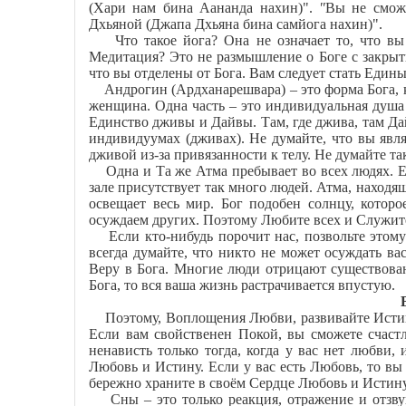
(Хари нам бина Аананда нахин)".
"
Вы не сможе
Дхьяной (Джапа Дхьяна бина самйога нахин)".
Что такое йога? Она не означает то, что вы 
Медитация? Это не размышление о Боге с закрыты
что вы отделены от Бога. Вам следует стать Един
Андрогин (Ардханарешвара) – это форма Бога, к
женщина. Одна часть – это индивидуальная душа 
Единство дживы и Дайвы. Там, где джива, там Дай
индивидуумах (дживах). Не думайте, что вы явля
дживой из-за привязанности к телу. Не думайте та
Одна и Та же Атма пребывает во всех людях. Е
зале присутствует так много людей. Атма, находящ
освещает весь мир. Бог подобен солнцу, котор
осуждаем других. Поэтому Любите всех и Служит
Если кто-нибудь порочит нас, позвольте этому 
всегда думайте, что никто не может осуждать вас
Веру в Бога. Многие люди отрицают существова
Бога, то вся ваша жизнь растрачивается впустую.
Поэтому, Воплощения Любви, развивайте Истину
Если вам свойственен Покой, вы сможете счаст
ненависть только тогда, когда у вас нет любв
Любовь и Истину. Если у вас есть Любовь, то вы
бережно храните в своём Сердце Любовь и Истину 
Сны – это только реакция, отражение и отзвук