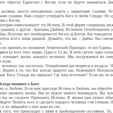
те обрести Единство с Богом, если не будете заниматься Д
должны просто неподвижно сидеть с закрытыми глазами. Чт
ми глазами. Вам следует утвердить Бога в своём Сердце. Не д
ыми с Богом.
оторая символизирует эту Истину. В этой форме соединены му
(джива), а другая - Брахман (Дайва). Истинное Освобождение о
ва. Поэтому нет необходимости бегать за Богом. Бог находится 
етесь всего лишь дживой. Думайте, что вы – Дайва. Вы считае
к.
сли принять во внимание Атмический Принцип, то все Едины.
аяся во всех этих людях, Одна и Та же. В небе светит одно солн
ое освещает жизнь каждого человека. Мы погружаемся во тьму
е всем.
человеку так поступать. Оскорбления растворятся в воздухе. 
. Верьте в то, что Бог всегда защитит вас. Развивайте Непоко
ние Бога. Откуда вы пришли? Где ваш источник? Если вы не в
Всегда помните о Боге
 и Любовь. Если вам присущи Истина и Любовь, вы обретёте
ливо прожить жизнь. Вы не будете никого ненавидеть. Вы чув
и, и вы не следуете Принципу Истины. В жизни вам нужно объ
 будете Любить всех и сделаете каждого человека счастливым. 
и не забывайте о них даже во сне.
 того, что происходит с вами в пробужденном состоянии. То,