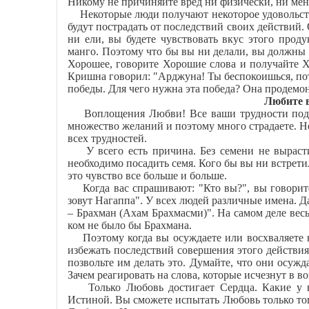
Никому не причиняйте вред ни физически, ни мен
Некоторые люди получают некоторое удовольств
будут пострадать от последствий своих действий.
ни ели, вы будете чувствовать вкус этого проду
манго. Поэтому что бы вы ни делали, вы должны 
Хорошее, говорите Хорошие слова и получайте Хор
Кришна говорил: "Арджуна! Ты беспокоишься, пот
победы. Для чего нужна эта победа? Она продемо
Любите в
Воплощения Любви! Все ваши трудности подоб
множество желаний и поэтому много страдаете. 
всех трудностей.
У всего есть причина. Без семени не вырастит
необходимо посадить семя. Кого бы вы ни встретил
это чувство все больше и больше.
Когда вас спрашивают: "Кто вы?", вы говорите,
зовут Нагаппа". У всех людей различные имена. Да
– Брахман (Ахам Брахмасми)". На самом деле вес
ком не было бы Брахмана.
Поэтому когда вы осуждаете или восхваляете ког
избежать последствий совершения этого действия
позвольте им делать это. Думайте, что они осужда
Зачем реагировать на слова, которые исчезнут в в
Только Любовь достигает Сердца. Какие у 
Истиной. Вы сможете испытать Любовь только то