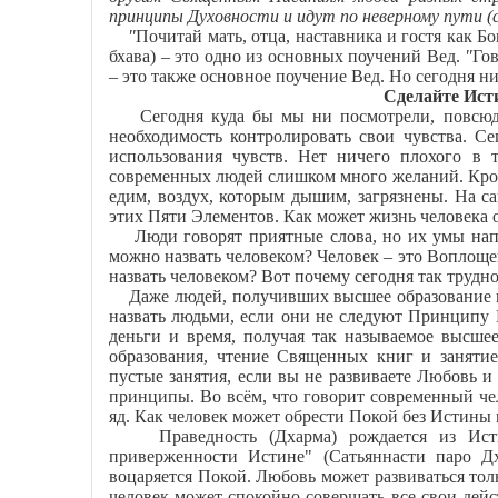
принципы Духовности и идут по неверному пути (
"
Почитай мать, отца, наставника и гостя как Бо
бхава) – это одно из основных поучений Вед.
"
Гов
– это также основное поучение Вед. Но сегодня н
Сделайте Ист
Сегодня куда бы мы ни посмотрели, повсюду 
необходимость контролировать свои чувства. С
использования чувств. Нет ничего плохого в 
современных людей слишком много желаний. Кроме
едим, воздух, которым дышим, загрязнены. На са
этих Пяти Элементов. Как может жизнь человека о
Люди говорят приятные слова, но их умы напол
можно назвать человеком? Человек – это Воплоще
назвать человеком? Вот почему сегодня так трудн
Даже людей, получивших высшее образование и 
назвать людьми, если они не следуют Принципу
деньги и время, получая так называемое высше
образования, чтение Священных книг и заняти
пустые занятия, если вы не развиваете Любовь 
принципы. Во всём, что говорит современный чел
яд. Как человек может обрести Покой без Истины
Праведность (Дхарма) рождается из Исти
приверженности Истине" (Сатьяннасти паро Дх
воцаряется Покой. Любовь может развиваться толь
человек может спокойно совершать все свои дейс