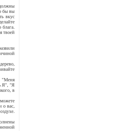
 должны
о бы вы
ть вкус
делайте
 блага.
я твоей
развили
ричиной
дерево,
вивайте
: "Меня
ь Я",
"
Я
кого, в
сможете
 о вас,
оздухе.
олнены
лненной