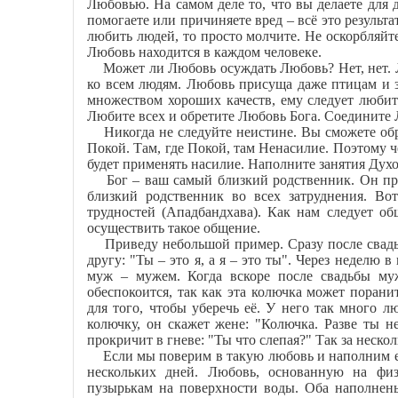
Любовью. На самом деле то, что вы делаете для д
помогаете или причиняете вред – всё это результ
любить людей, то просто молчите. Не оскорбляйте
Любовь находится в каждом человеке.
Может ли Любовь осуждать Любовь? Нет, нет. Л
ко всем людям. Любовь присуща даже птицам и з
множеством хороших качеств, ему следует любит
Любите всех и обретите Любовь Бога. Соедините
Никогда не следуйте неистине. Вы сможете обре
Покой. Там, где Покой, там Ненасилие. Поэтому ч
будет применять насилие. Наполните занятия Дух
Бог – ваш самый близкий родственник. Он прихо
близкий родственник во всех затруднения. В
трудностей (Ападбандхава). Как нам следует о
осуществить такое общение.
Приведу небольшой пример. Сразу после свадьб
другу: "Ты – это я, а я – это ты". Через неделю
муж – мужем. Когда вскоре после свадьбы му
обеспокоится, так как эта колючка может порани
для того, чтобы уберечь её. У него так много 
колючку, он скажет жене: "Колючка. Разве ты н
прокричит в гневе: "Ты что слепая?" Так за неско
Если мы поверим в такую любовь и наполним ею
нескольких дней. Любовь, основанную на физ
пузырькам на поверхности воды. Оба наполнены