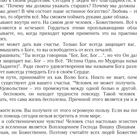
ью к своим родителям. Сегодня у людей нет благодарности, в
так: "Почему мы должны уважать старших? Почему мы должны
ко денег! В чём состоит наше истинное богатство? Любовь – э
тво, то обретём всё. Мы сможем поймать руками даже облака.
вают внутри него. На самом деле человек - Божественен. Всё 
вляются и исчезают. Гордиться этими проплывающими обла
ываете, но, когда приходит время применить это на практик
рех.
может дать вам счастье. Только Бог всегда защищает вас.
мышлять о Боге, то вы освободитесь от всех печалей.
шивать: "Ты всегда говоришь "Бог, Бог, Бог…", но что Он дал
и защищает вас. Бог – это Всё.
"
Истина Одна, но Мудрецы назы
Ваданти)". Ради своего удовлетворения мы называем Бога раз
ет навсегда утвердить Его в своём Сердце.
 пути, принимайте их как Волю Бога. Никто не знает, поч
и существуют для вашего счастья.
"
Человек не может получить 
. Удовольствие – это промежуток между одной болью и другой.
а беспокоен, он находит трудности повсюду. Такой человек
ть, что сама жизнь бесполезна. Причиной этого является ум и 
ите всем. Вы получите от этого огромную пользу. Если вы по
ю помощь сегодня нельзя встретить в этом мире.
собственнические чувства! Человек стал настолько эгоистич
ся вселенная является Воплощением Господа Вишну (Вишва
тным, он Божественен. Поэтому считайте всех людей Божеств