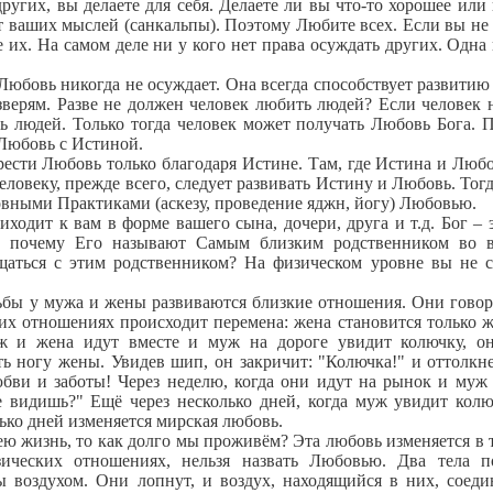
ругих, вы делаете для себя. Делаете ли вы что-то хорошее или 
ат ваших мыслей (санкальпы). Поэтому Любите всех. Если вы не
 их. На самом деле ни у кого нет права осуждать других. Одна 
юбовь никогда не осуждает. Она всегда способствует развити
верям. Разве не должен человек любить людей? Если человек 
ь людей. Только тогда человек может получать Любовь Бога. 
 Любовь с Истиной.
сти Любовь только благодаря Истине. Там, где Истина и Любо
еловеку, прежде всего, следует развивать Истину и Любовь. Тогд
овными Практиками (аскезу, проведение яджн, йогу) Любовью.
дит к вам в форме вашего сына, дочери, друга и т.д. Бог – 
от почему Его называют Самым близким родственником во 
бщаться с этим родственником? На физическом уровне вы не 
ы у мужа и жены развиваются близкие отношения. Они говор
 в их отношениях происходит перемена: жена становится только ж
ж и жена идут вместе и муж на дороге увидит колючку, о
ть ногу жены. Увидев шип, он закричит: "Колючка!" и оттолкн
любви и заботы! Через неделю, когда они идут на рынок и муж
е видишь?" Ещё через несколько дней, когда муж увидит колю
лько дней изменяется мирская любовь.
 жизнь, то как долго мы проживём? Эта любовь изменяется в 
ических отношениях, нельзя назвать Любовью. Два тела 
 воздухом. Они лопнут, и воздух, находящийся в них, соеди