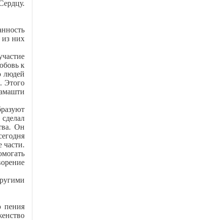
Сердцу.
анность
 из них
участие
юбовь к
о людей
. Этого
самашти
бразуют
 сделал
тва. Он
сегодня
 части.
омогать
ворение
другими
 пения
женство