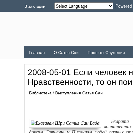
В закладки
Powered
Главная
О Сатья Саи
Проекты Служения
2008-05-01 Если человек 
Нравственности, то он по
Библиотека
/
Выступления Сатья Саи
Бхарата – эт
континентах
другим Священным Писаниям людей разных стр