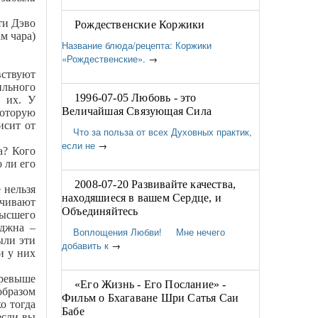
ти Дэво
Рождественские Коржики
м чара)
Название блюда/рецепта: Коржики
«Рождественские».
→
вствуют
ильного
1996-07-05 Любовь - это
ь их. У
Величайшая Связующая Сила
которую
исит от
Что за польза от всех Духовных практик,
если не
→
а? Кого
 ли его
2008-07-20 Развивайте качества,
 нельзя
находяшиеся в вашем Сердце, и
ачивают
Объединяйтесь
высшего
Яджна –
Воплощения Любви! Мне нечего
ыли эти
добавить к
→
и у них
ревыше
«Его Жизнь - Его Послание» -
образом
Фильм о Бхагаване Шри Сатья Саи
о тогда
Бабе
если вы