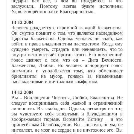
подарит вам всё, в чём вы нуждаетесь, и что
заслужили. Поэтому всегда будьте исполнены
Удовлетворённостью и Благодарностью.
13-12-2004
Человек рождается с огромной жаждой Блаженства.
Он смутно помнит о том, что является наследником
Царства Блаженства. Однако человек не знает, как
войти в права владения этим наследством. Когда ему
суждено умереть, страдать или ненавидеть, что-то
внутри него восстаёт против этого. Его внутренний
голос шепчет о том, что он – Дитя Вечности,
Блаженства, Любви. Но человек игнорирует голос
интуиции и уподобляется тому, кто обменивает
бриллианты на мусор, гоняясь за низменными
наслаждениями и ничтожным комфортом.
14-12-2004
Вы – Воплощение Чистоты, Любви, Блаженства. Не
следует воспринимать себя жалкой и ограниченной
личностью. Вы свободны. Однако, несмотря на это,
вы чувствуете себя запертыми и блуждающими в
воображаемой тюрьме. Осознайте Истину – и это
принесёт вам Освобождение. Вы – не тело, не ум, не
интеллект, не мозг, не сердце и не ничтожное эго. Вы