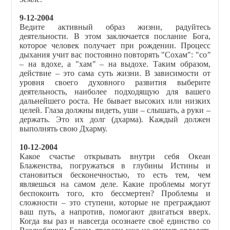
9-12-2004
Ведите активный образ жизни, радуйтесь
деятельности. В этом заключается послание Бога,
которое человек получает при рождении. Процесс
дыхания учит вас постоянно повторять "Сохам": "со
"
– на вдохе, а "хам
"
– на выдохе. Таким образом,
действие – это сама суть жизни. В зависимости от
уровня своего духовного развития выберите
деятельность, наиболее подходящую для вашего
дальнейшего роста. Не бывает высоких или низких
целей. Глаза должны видеть, уши – слышать, а руки –
держать. Это их долг (дхарма). Каждый должен
выполнять свою Дхарму.
10-12-2004
Какое счастье открывать внутри себя Океан
Блаженства, погружаться в глубины Истины и
становиться бесконечностью, то есть тем, чем
являешься на самом деле. Какие проблемы могут
беспокоить того, кто бессмертен? Проблемы и
сложности – это ступени, которые не преграждают
ваш путь, а напротив, помогают двигаться вверх.
Когда вы раз и навсегда осознаете своё единство со