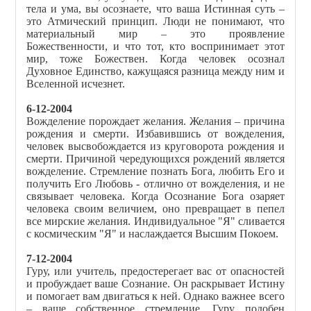
тела и ума, вы осознаете, что ваша Истинная суть –
это Атмический принцип. Люди не понимают, что
материальный мир – это проявление
Божественности, и что тот, кто воспринимает этот
мир, тоже Божествен. Когда человек осознал
Духовное Единство, кажущаяся разница между ним и
Вселенной исчезнет.
6-12-2004
Вожделение порождает желания. Желания – причина
рождения и смерти. Избавившись от вожделения,
человек высвобождается из круговорота рождения и
смерти. Причиной чередующихся рождений является
вожделение. Стремление познать Бога, любить Его и
получить Его Любовь - отлично от вожделения, и не
связывает человека. Когда Осознание Бога озаряет
человека своим величием, оно превращает в пепел
все мирские желания. Индивидуальное "Я" сливается
с космическим "Я" и наслаждается Высшим Покоем.
7-12-2004
Гуру, или учитель, предостерегает вас от опасностей
и пробуждает ваше Сознание. Он раскрывает Истину
и помогает вам двигаться к ней. Однако важнее всего
– ваше собственное стремление. Гуру подобен