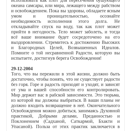
использовать как плот для пересечения бушующего
океана самсары, или мира, лежащего между рабством
и освобождением. Пока вы здоровы, обладаете ясным
умом и проницательностью, осознайте
необходимость исполнения этого долга. Не
откладывайте спуск на воду, так как плот может
прийти в негодность. Тело может заболеть, и тогда
всё ваше внимание будет сосредоточено на его
выздоровлении. Стремитесь к достижению Высоких
и Благородных Целей, Возвышенных Идеалов.
Помните о той несравненной Радости, которую вы
испытаете, достигнув берега Освобождения!
29-12-2004
Того, что вы пережили в этой жизни, должно быть
достаточно, чтобы понять, что не существует радости
без горя. Горе и радость приходят и уходят, и зависят
от ума и вашей способности его контролировать.
Мир держит вас в рабской зависимости. Это тюрьма,
из которой вы должны выбраться. В ваши планы не
должно входить возвращение в неё. Окончательного
Освобождения можно добиться, занимаясь Духовной
практикой, Добрыми делами, Преданностью и
Поклонением (Садханой, Саткармой, Бхакти и
Упасаной). Польза от этих практик заключается в