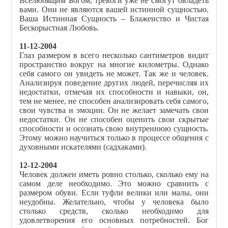
Вселюбящим Богом, тревоги уже не смогут овладеть
вами. Они не являются вашей истинной сущностью.
Ваша Истинная Сущность – Блаженство и Чистая
Бескорыстная Любовь.
11-12-2004
Глаз размером в всего несколько сантиметров видит
пространство вокруг на многие километры. Однако
себя самого он увидеть не может. Так же и человек.
Анализируя поведение других людей, перечисляя их
недостатки, отмечая их способности и навыки, он,
тем не менее, не способен анализировать себя самого,
свои чувства и эмоции. Он не желает замечать свои
недостатки. Он не способен оценить свои скрытые
способности и осознать свою внутреннюю сущность.
Этому можно научиться только в процессе общения с
духовными искателями (садхаками).
12-12-2004
Человек должен иметь ровно столько, сколько ему на
самом деле необходимо. Это можно сравнить с
размером обуви. Если туфли велики или малы, они
неудобны. Желательно, чтобы у человека было
столько средств, сколько необходимо для
удовлетворения его основных потребностей. Бог