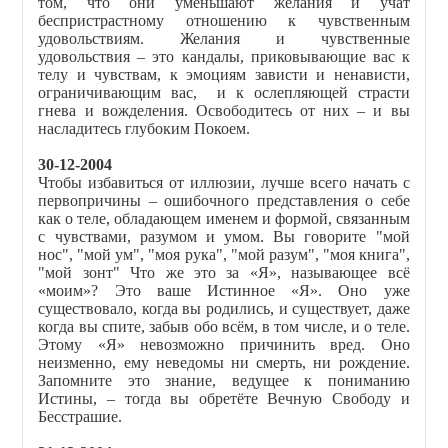
том, что они уменьшают желания и учат
беспристрастному отношению к чувственным
удовольствиям. Желания и чувственные
удовольствия – это кандалы, приковывающие вас к
телу и чувствам, к эмоциям зависти и ненависти,
ограничивающим вас, и к ослепляющей страсти
гнева и вожделения. Освободитесь от них – и вы
насладитесь глубоким Покоем.
30-12-2004
Чтобы избавиться от иллюзии, лучше всего начать с
первопричины – ошибочного представления о себе
как о теле, обладающем именем и формой, связанным
с чувствами, разумом и умом. Вы говорите "мой
нос", "мой ум", "моя рука", "мой разум", "моя книга",
"мой зонт" Что же это за «Я», называющее всё
«моим»? Это ваше Истинное «Я». Оно уже
существовало, когда вы родились, и существует, даже
когда вы спите, забыв обо всём, в том числе, и о теле.
Этому «Я» невозможно причинить вред. Оно
неизменно, ему неведомы ни смерть, ни рождение.
Запомните это знание, ведущее к пониманию
Истины, – тогда вы обретёте Вечную Свободу и
Бесстрашие.