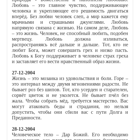
Любовь – это главное чувство, поддерживающее
человека и укрепляющее его решимость двигаться
вперёд. Без любви человек слеп, а мир кажется ему
мрачными и страшными джунглями. Любовь
напрямую связана с жизнью. На самом деле, Любовь
– это жизнь. Человек, не способный любить, подобен
мертвецу. Любовь должна изливаться,
распространяясь всё дальше и дальше. Тот, кто не
любит Бога, может совершить грех и низко пасть.
Любовь к Богу поддерживает в человеке страх греха
и заставляет его вести нравственный образ жизни.
27-12-2004
Жизнь – это мозаика из удовольствия и боли. Горе –
это интервал между двумя мгновениями радости. Не
бывает роз без шипов. Тот, кто усерден и старателен,
сорвёт цветок и не уколется. Не бывает пчёл без
жала. Чтобы собрать мёд, требуется мастерство. Вас
могут атаковать беды и страдания, но нельзя
допустить, чтобы они сбили вас с пути Долга и
Преданности.
28-12-2004
Человеческое тело – Дар Божий. Его необходимо