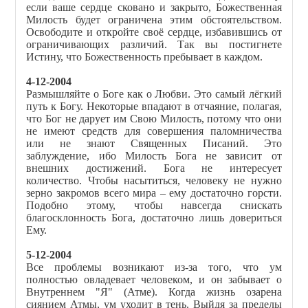
если ваше сердце сковано и закрыто, Божественная
Милость будет ограничена этим обстоятельством.
Освободите и откройте своё сердце, избавившись от
ограничивающих различий. Так вы постигнете
Истину, что Божественность пребывает в каждом.
4-12-2004
Размышляйте о Боге как о Любви. Это самый лёгкий
путь к Богу. Некоторые впадают в отчаяние, полагая,
что Бог не дарует им Свою Милость, потому что они
не имеют средств для совершения паломничества
или не знают Священных Писаний. Это
заблуждение, ибо Милость Бога не зависит от
внешних достижений. Бога не интересует
количество. Чтобы насытиться, человеку не нужно
зерно закромов всего мира – ему достаточно горсти.
Подобно этому, чтобы навсегда снискать
благосклонность Бога, достаточно лишь довериться
Ему.
5-12-2004
Все проблемы возникают из-за того, что ум
полностью овладевает человеком, и он забывает о
Внутреннем "Я" (Атме). Когда жизнь озарена
сиянием Атмы, ум уходит в тень. Выйдя за пределы