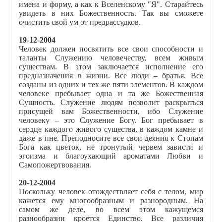
имена и форму, а как к Вселенскому "Я". Старайтесь
увидеть в них Божественность. Так вы сможете
очистить свой ум от предрассудков.
19-12-2004
Человек должен посвятить все свои способности и
таланты Служению человечеству, всем живым
существам. В этом заключается исполнение его
предназначения в жизни. Все люди – братья. Все
созданы из одних и тех же пяти элементов. В каждом
человеке пребывает одна и та же Божественная
Сущность. Служение людям позволит раскрыться
присущей вам Божественности, ибо Служение
человеку – это Служение Богу. Бог пребывает в
сердце каждого живого существа, в каждом камне и
даже в пне. Преподносите все свои деяния к Стопам
Бога как цветок, не тронутый червем зависти и
эгоизма и благоухающий ароматами Любви и
Самопожертвования.
20-12-2004
Поскольку человек отождествляет себя с телом, мир
кажется ему многообразным и разнородным. На
самом же деле, во всем этом кажущемся
разнообразии кроется Единство. Все различия