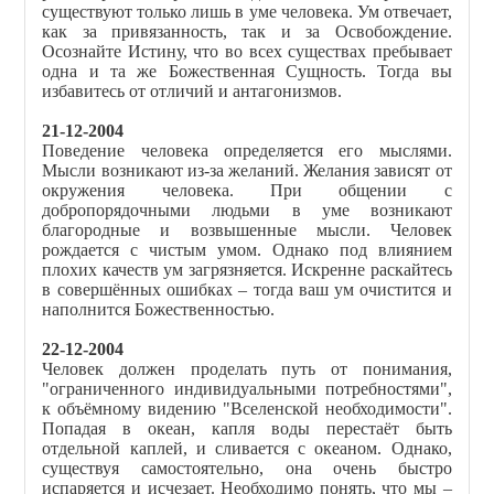
существуют только лишь в уме человека. Ум отвечает,
как за привязанность, так и за Освобождение.
Осознайте Истину, что во всех существах пребывает
одна и та же Божественная Сущность. Тогда вы
избавитесь от отличий и антагонизмов.
21-12-2004
Поведение человека определяется его мыслями.
Мысли возникают из-за желаний. Желания зависят от
окружения человека. При общении с
добропорядочными людьми в уме возникают
благородные и возвышенные мысли. Человек
рождается с чистым умом. Однако под влиянием
плохих качеств ум загрязняется. Искренне раскайтесь
в совершённых ошибках – тогда ваш ум очистится и
наполнится Божественностью.
22-12-2004
Человек должен проделать путь от понимания,
"ограниченного индивидуальными потребностями",
к объёмному видению "Вселенской необходимости".
Попадая в океан, капля воды перестаёт быть
отдельной каплей, и сливается с океаном. Однако,
существуя самостоятельно, она очень быстро
испаряется и исчезает. Необходимо понять, что мы –