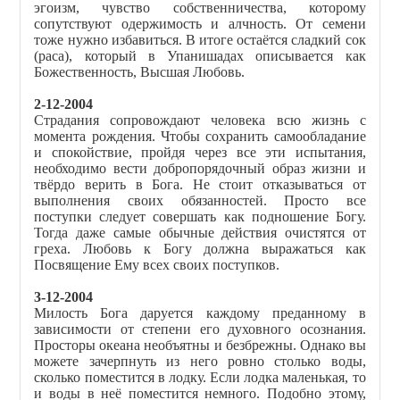
эгоизм, чувство собственничества, которому
сопутствуют одержимость и алчность. От семени
тоже нужно избавиться. В итоге остаётся сладкий сок
(раса), который в Упанишадах описывается как
Божественность, Высшая Любовь.
2-12-2004
Страдания сопровождают человека всю жизнь с
момента рождения. Чтобы сохранить самообладание
и спокойствие, пройдя через все эти испытания,
необходимо вести добропорядочный образ жизни и
твёрдо верить в Бога. Не стоит отказываться от
выполнения своих обязанностей. Просто все
поступки следует совершать как подношение Богу.
Тогда даже самые обычные действия очистятся от
греха. Любовь к Богу должна выражаться как
Посвящение Ему всех своих поступков.
3-12-2004
Милость Бога даруется каждому преданному в
зависимости от степени его духовного осознания.
Просторы океана необъятны и безбрежны. Однако вы
можете зачерпнуть из него ровно столько воды,
сколько поместится в лодку. Если лодка маленькая, то
и воды в неё поместится немного. Подобно этому,