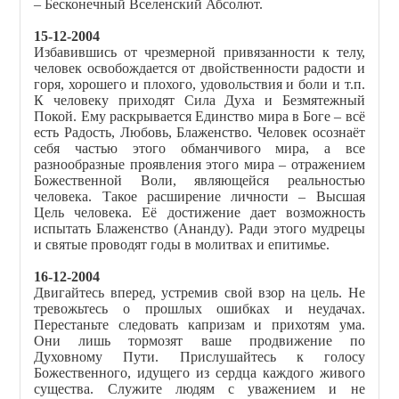
– Бесконечный Вселенский Абсолют.
15-12-2004
Избавившись от чрезмерной привязанности к телу,
человек освобождается от двойственности радости и
горя, хорошего и плохого, удовольствия и боли и т.п.
К человеку приходят Сила Духа и Безмятежный
Покой. Ему раскрывается Единство мира в Боге – всё
есть Радость, Любовь, Блаженство. Человек осознаёт
себя частью этого обманчивого мира, a все
разнообразные проявления этого мира – отражением
Божественной Воли, являющейся реальностью
человека. Такое расширение личности – Высшая
Цель человека. Её достижение дает возможность
испытать Блаженство (Ананду). Ради этого мудрецы
и святые проводят годы в молитвах и епитимье.
16-12-2004
Двигайтесь вперед, устремив свой взор на цель. Не
тревожьтесь о прошлых ошибках и неудачах.
Перестаньте следовать капризам и прихотям ума.
Они лишь тормозят ваше продвижение по
Духовному Пути. Прислушайтесь к голосу
Божественного, идущего из сердца каждого живого
существа. Служите людям с уважением и не