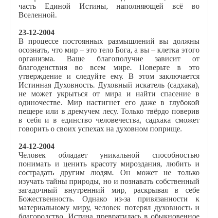
часть Единой Истины, наполняющей всё во
Вселенной.
23-12-2004
В процессе постоянных размышлений вы должны
осознать, что мир – это тело Бога, а вы – клетка этого
организма. Ваше благополучие зависит от
благоденствия во всем мире. Поверьте в это
утверждение и следуйте ему. В этом заключается
Истинная Духовность. Духовный искатель (садхака),
не может укрыться от мира и найти спасение в
одиночестве. Мир настигнет его даже в глубокой
пещере или в дремучем лесу. Только твёрдо поверив
в себя и в единство человечества, садхака сможет
говорить о своих успехах на духовном поприще.
24-12-2004
Человек обладает уникальной способностью
понимать и ценить красоту мироздания, любить и
сострадать другим людям. Он может не только
изучать тайны природы, но и познавать собственный
загадочный внутренний мир, раскрывая в себе
Божественность. Однако из-за привязанности к
материальному миру, человек потерял духовность и
благородство. Истина превратилась в обыкновенное