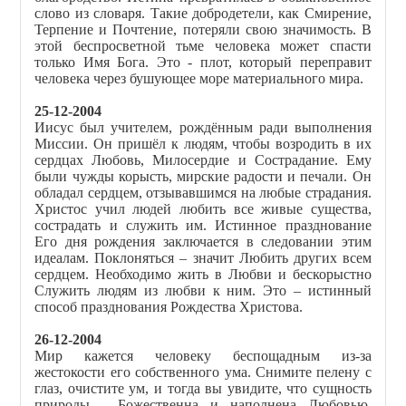
слово из словаря. Такие добродетели, как Смирение,
Терпение и Почтение, потеряли свою значимость. В
этой беспросветной тьме человека может спасти
только Имя Бога. Это - плот, который переправит
человека через бушующее море материального мира.
25-12-2004
Иисус был учителем, рождённым ради выполнения
Миссии. Он пришёл к людям, чтобы возродить в их
сердцах Любовь, Милосердие и Сострадание. Ему
были чужды корысть, мирские радости и печали. Он
обладал сердцем, отзывавшимся на любые страдания.
Христос учил людей любить все живые существа,
сострадать и служить им. Истинное празднование
Его дня рождения заключается в следовании этим
идеалам. Поклоняться – значит Любить других всем
сердцем. Необходимо жить в Любви и бескорыстно
Служить людям из любви к ним. Это – истинный
способ празднования Рождества Христова.
26-12-2004
Мир кажется человеку беспощадным из-за
жестокости его собственного ума. Снимите пелену с
глаз, очистите ум, и тогда вы увидите, что сущность
природы - Божественна и наполнена Любовью.