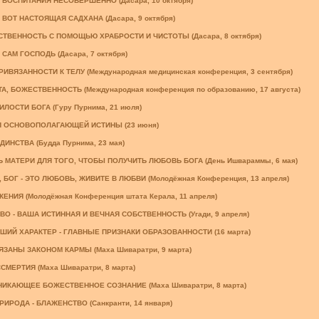
ВОСПИТАНИЯ НЕСОВЕРШЕННО (Дасара, 10 октября)
 ВОТ НАСТОЯЩАЯ САДХАНА (Дасара, 9 октября)
ТВЕННОСТЬ С ПОМОЩЬЮ ХРАБРОСТИ И ЧИСТОТЫ (Дасара, 8 октября)
САМ ГОСПОДЬ (Дасара, 7 октября)
ИВЯЗАННОСТИ К ТЕЛУ (Международная медицинская конференция, 3 сентября)
А, БОЖЕСТВЕННОСТЬ (Международная конференция по образованию, 17 августа)
ЛОСТИ БОГА (Гуру Пурнима, 21 июля)
 ОСНОВОПОЛАГАЮЩЕЙ ИСТИНЫ (23 июня)
ИНСТВА (Будда Пурнима, 23 мая)
МАТЕРИ ДЛЯ ТОГО, ЧТОБЫ ПОЛУЧИТЬ ЛЮБОВЬ БОГА (День Ишвараммы, 6 мая)
 БОГ - ЭТО ЛЮБОВЬ, ЖИВИТЕ В ЛЮБВИ (Молодёжная Конференция, 13 апреля)
НИЯ (Молодёжная Конференция штата Керала, 11 апреля)
О - ВАША ИСТИННАЯ И ВЕЧНАЯ СОБСТВЕННОСТЬ (Угади, 9 апреля)
ИЙ ХАРАКТЕР - ГЛАВНЫЕ ПРИЗНАКИ ОБРАЗОВАННОСТИ (16 марта)
ЗАНЫ ЗАКОНОМ КАРМЫ (Маха Шиваратри, 9 марта)
СМЕРТИЯ (Маха Шиваратри, 8 марта)
ИКАЮЩЕЕ БОЖЕСТВЕННОЕ СОЗНАНИЕ (Маха Шиваратри, 8 марта)
ИРОДА - БЛАЖЕНСТВО (Санкранти, 14 января)