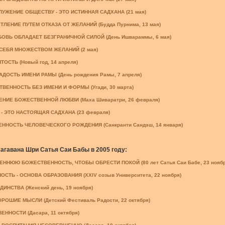
УЖЕНИЕ ОБЩЕСТВУ - ЭТО ИСТИННАЯ САДХАНА (21 мая)
ЛЕНИЕ ПУТЕМ ОТКАЗА ОТ ЖЕЛАНИЙ (Будда Пурнима, 13 мая)
ОВЬ ОБЛАДАЕТ БЕЗГРАНИЧНОЙ СИЛОЙ (День Ишвараммы, 6 мая)
СЕБЯ МНОЖЕСТВОМ ЖЕЛАНИЙ (2 мая)
ТОСТЬ (Новый год, 14 апреля)
ДОСТЬ ИМЕНИ РАМЫ (День рождения Рамы, 7 апреля)
ТВЕННОСТЬ БЕЗ ИМЕНИ И ФОРМЫ (Угади, 30 марта)
ЕНИЕ БОЖЕСТВЕННОЙ ЛЮБВИ (Маха Шиваратри, 26 февраля)
- ЭТО НАСТОЯЩАЯ САДХАНА (23 февраля)
НОСТЬ ЧЕЛОВЕЧЕСКОГО РОЖДЕНИЯ (Санкранти Сандэш, 14 января)
гавана Шри Сатья Саи Бабы в 2005 году:
ННЮЮ БОЖЕСТВЕННОСТЬ, ЧТОБЫ ОБРЕСТИ ПОКОЙ (80 лет Сатья Саи Бабе, 23 ноябр
СТЬ - ОСНОВА ОБРАЗОВАНИЯ (XXIV созыв Университета, 22 ноября)
ИНСТВА (Женский день, 19 ноября)
РОШИЕ МЫСЛИ (Детский Фестиваль Радости, 22 октября)
ННОСТИ (Дасара, 11 октября)