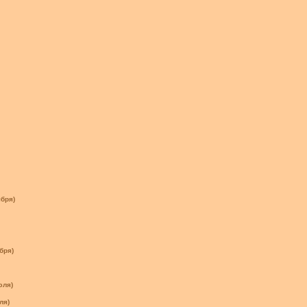
бря)
бря)
юля)
ля)