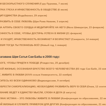
 БЕСКОРЫСТНОГО СЛУЖЕНИЯ (Гуру Пурнима, 7 июля)
ТРАХ ГРЕХА И НРАВСТВЕННОСТЬ В ОБЩЕСТВЕ (6 июля)
П ЕДИНСТВА (Кодайканал, 29 апреля)
АЗВИТЬ В СЕБЕ ЛЮБОВЬ (Шри Рама Навами, 3 апреля)
А АЛТАРЬ СВОЕГО СЕРДЦА И МЕДИТИРУЙТЕ НА НЕГО (Маха Шиваратри, 23 февраля)
ННОСТЬ В СЕБЕ, ЧТОБЫ ДОСТИЧЬ УСПЕХА В ЖИЗНИ (21 февраля)
И УХОДЯТ, НРАВСТВЕННОСТЬ ВОЗНИКАЕТ И ВОЗРАСТАЕТ (Санкранти, 14 января)
БЯ! ТОГДА ТЫ ПОЗНАЕШЬ ВСЁ! (Новый год, 1 января)
гавана Шри Сатья Саи Бабы в 2008 году:
ГЕ, ЧТОБЫ ПРИДТИ К ПОБЕДЕ (Рождество, 25 декабря)
Й ЖИЗНЬЮ, ОСОЗНАВАЯ БРАТСТВО ВСЕГО ЧЕЛОВЕЧЕСТВА (83 года Саи Бабе, 23 ноя
 ЖИВИТЕ В ЛЮБВИ (XXVII созыв Университета, 22 ноября)
ИТЕСЬ КО ВСЕМ ОДИНАКОВО (Виджаядасами, 9 октября)
БРЕСТИ САМОРЕАЛИЗАЦИЮ, НЕОБХОДИМО РАЗВИВАТЬ ВЕРУ В СЕБЯ (Онам, 12 сентя
АНИЕ ВЕДЁТ К ЕДИНСТВУ МЫСЛИ, СЛОВА И ДЕЛА (6 августа)
ИНА! ИСТИНА – ЭТО ЛЮБОВЬ! ЖИВИТЕ В ЛЮБВИ! (Конференция по образованию, 22 и
 ЖИЗНЬЮ И СЛУЖИТЕ ПРИМЕРОМ ДЛЯ ДРУГИХ (Конференция по образованию, 21 ию