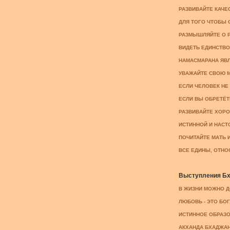
РАЗВИВАЙТЕ КАЧЕС
ДЛЯ ТОГО ЧТОБЫ О
РАЗМЫШЛЯЙТЕ О РА
ВИДЕТЬ ЕДИНСТВО 
НАМАСМАРАНА ЯВЛ
УВАЖАЙТЕ СВОЮ МА
ЕСЛИ ЧЕЛОВЕК НЕ
ЕСЛИ ВЫ ОБРЕТЁТЕ
РАЗВИВАЙТЕ ХОРОШ
ИСТИННОЙ И НАСТО
ПОЧИТАЙТЕ МАТЬ И 
ВСЕ ЕДИНЫ, ОТНОС
Выступления Бха
В ЖИЗНИ МОЖНО ДО
ЛЮБОВЬ - ЭТО БОГ,
ИСТИННОЕ ОБРАЗОВ
АКХАНДА БХАДЖАН