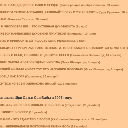
ТВА, НАХОДЯЩИЕСЯ В ВАШЕМ СЕРДЦЕ (Конференция по образованию, 20 июля)
БРЕСТИ САМОРЕАЛИЗАЦИЮ, РАЗВИВАЙТЕ ВЕРУ И УВЕРЕННОСТЬ (Гуру Пурнима, 18 и
МЕ (Рамаяна Саптаха, 28 июня)
В МНОГООБРАЗИИ – ЭТО ИСТИННАЯ ДУХОВНОСТЬ (31 мая)
ЯЕТСЯ НАИВЫСШЕЙ ДУХОВНОЙ ПРАКТИКОЙ (Бриндаван, 24 мая)
ТЬ И ПРИНОСИТЕ ЕЙ РАДОСТЬ (День Ишвараммы, 6 мая)
 СЛЕДУЕТ ПРИНЦИПАМ НРАВСТВЕННОСТИ, ТО ОН ПОИСТИНЕ СТАНОВИТСЯ ДЕМОНОМ (1
 ВЕРУ В СЕБЯ, ТО СМОЖЕТЕ ДОСТИЧЬ ВСЕГО (Тамильский Новый год, 13 апреля)
ИЕ МЫСЛИ И БЛАГОРОДНЫЕ ЧУВСТВА (Маха Шиваратри, 7 марта)
ЯЩЕЙ ЖИЗНЬЮ ЖИВЁТ ТОТ, КТО НАПОЛНЕН ЛЮБОВЬЮ (Маха Шиваратри, 6 марта)
ОТЦА КАК БОГА (Санкранти, 15 января)
ИТЕСЬ КО ВСЕМ ОДИНАКОВО (Новый год, 1 января)
гавана Шри Сатья Саи Бабы в 2007 году:
СТИЧЬ ВСЕГО С ПОМОЩЬЮ ВЕРЫ В БОГА (Рождество, 26 декабря)
 ЖИВИТЕ В ЛЮБВИ (15 декабря)
АНИЕ - ЭТО ЕДИНСТВО С БОГОМ (XXVI созыв Университета, 22 ноября)
Ы - НЕПРЕРЫВНОЕ ПОВТОРЕНИЕ ИМЕНИ БОГА (13 ноября)