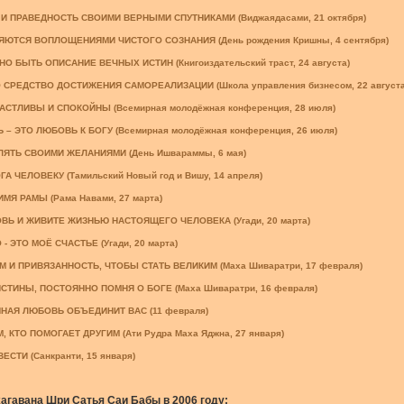
И ПРАВЕДНОСТЬ СВОИМИ ВЕРНЫМИ СПУТНИКАМИ (Виджаядасами, 21 октября)
ЮТСЯ ВОПЛОЩЕНИЯМИ ЧИСТОГО СОЗНАНИЯ (День рождения Кришны, 4 сентября)
О БЫТЬ ОПИСАНИЕ ВЕЧНЫХ ИСТИН (Книгоиздательский траст, 24 августа)
 СРЕДСТВО ДОСТИЖЕНИЯ САМОРЕАЛИЗАЦИИ (Школа управления бизнесом, 22 августа
АСТЛИВЫ И СПОКОЙНЫ (Всемирная молодёжная конференция, 28 июля)
– ЭТО ЛЮБОВЬ К БОГУ (Всемирная молодёжная конференция, 26 июля)
ЯТЬ СВОИМИ ЖЕЛАНИЯМИ (День Ишвараммы, 6 мая)
ГА ЧЕЛОВЕКУ (Тамильский Новый год и Вишу, 14 апреля)
МЯ РАМЫ (Рама Навами, 27 марта)
Ь И ЖИВИТЕ ЖИЗНЬЮ НАСТОЯЩЕГО ЧЕЛОВЕКА (Угади, 20 марта)
 ЭТО МОЁ СЧАСТЬЕ (Угади, 20 марта)
 И ПРИВЯЗАННОСТЬ, ЧТОБЫ СТАТЬ ВЕЛИКИМ (Маха Шиваратри, 17 февраля)
СТИНЫ, ПОСТОЯННО ПОМНЯ О БОГЕ (Маха Шиваратри, 16 февраля)
НАЯ ЛЮБОВЬ ОБЪЕДИНИТ ВАС (11 февраля)
 КТО ПОМОГАЕТ ДРУГИМ (Ати Рудра Маха Яджна, 27 января)
СТИ (Санкранти, 15 января)
гавана Шри Сатья Саи Бабы в 2006 году: