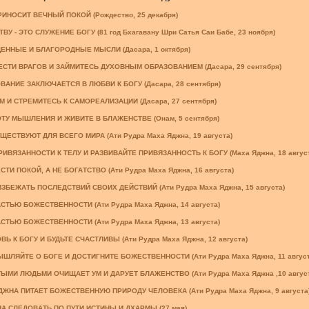
ИНОСИТ ВЕЧНЫЙ ПОКОЙ (Рождество, 25 декабря)
 - ЭТО СЛУЖЕНИЕ БОГУ (81 год Бхагавану Шри Сатья Саи Бабе, 23 ноября)
ННЫЕ И БЛАГОРОДНЫЕ МЫСЛИ (Дасара, 1 октября)
СТИ ВРАГОВ И ЗАЙМИТЕСЬ ДУХОВНЫМ ОБРАЗОВАНИЕМ (Дасара, 29 сентября)
АНИЕ ЗАКЛЮЧАЕТСЯ В ЛЮБВИ К БОГУ (Дасара, 28 сентября)
 И СТРЕМИТЕСЬ К САМОРЕАЛИЗАЦИИ (Дасара, 27 сентября)
У МЫШЛЕНИЯ И ЖИВИТЕ В БЛАЖЕНСТВЕ (Онам, 5 сентября)
ЕСТВУЮТ ДЛЯ ВСЕГО МИРА (Ати Рудра Маха Яджна, 19 августа)
ИВЯЗАННОСТИ К ТЕЛУ И РАЗВИВАЙТЕ ПРИВЯЗАННОСТЬ К БОГУ (Маха Яджна, 18 август
И ПОКОЙ, А НЕ БОГАТСТВО (Ати Рудра Маха Яджна, 16 августа)
ЗБЕЖАТЬ ПОСЛЕДСТВИЙ СВОИХ ДЕЙСТВИЙ (Ати Рудра Маха Яджна, 15 августа)
СТЬЮ БОЖЕСТВЕННОСТИ (Ати Рудра Маха Яджна, 14 августа)
СТЬЮ БОЖЕСТВЕННОСТИ (Ати Рудра Маха Яджна, 13 августа)
 К БОГУ И БУДЬТЕ СЧАСТЛИВЫ (Ати Рудра Маха Яджна, 12 августа)
ЛЯЙТЕ О БОГЕ И ДОСТИГНИТЕ БОЖЕСТВЕННОСТИ (Ати Рудра Маха Яджна, 11 август
МИ ЛЮДЬМИ ОЧИЩАЕТ УМ И ДАРУЕТ БЛАЖЕНСТВО (Ати Рудра Маха Яджна ,10 август
ДЖНА ПИТАЕТ БОЖЕСТВЕННУЮ ПРИРОДУ ЧЕЛОВЕКА (Ати Рудра Маха Яджна, 9 августа
 СЛЕДОВАТЬ ПО ПУТИ ИСТИНЫ И ДХАРМЫ (27 мая)