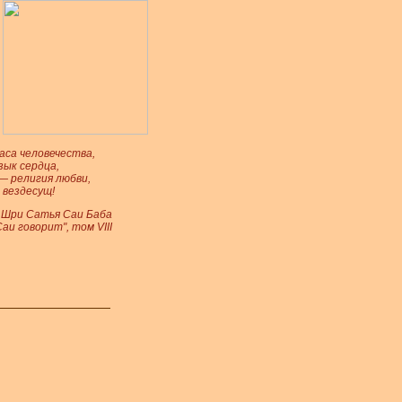
аса человечества,
зык сердца,
— религия любви,
 вездесущ!
 Шри Сатья Саи Баба
аи говорит", том VIII