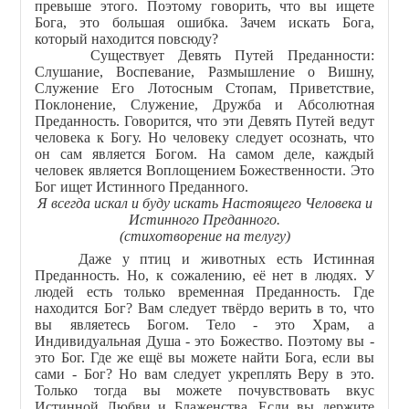
превыше этого. Поэтому говорить, что вы ищете
Бога, это большая ошибка. Зачем искать Бога,
который находится повсюду?
Существует Девять Путей Преданности:
Слушание, Воспевание, Размышление о Вишну,
Служение Его Лотосным Стопам, Приветствие,
Поклонение, Служение, Дружба и Абсолютная
Преданность. Говорится, что эти Девять Путей ведут
человека к Богу. Но человеку следует осознать, что
он сам является Богом. На самом деле, каждый
человек является Воплощением Божественности. Это
Бог ищет Истинного Преданного.
Я всегда искал и буду искать Настоящего Человека и
Истинного Преданного.
(стихотворение на телугу)
Даже у птиц и животных есть Истинная
Преданность. Но, к сожалению, её нет в людях. У
людей есть только временная Преданность. Где
находится Бог? Вам следует твёрдо верить в то, что
вы являетесь Богом. Тело - это Храм, а
Индивидуальная Душа - это Божество. Поэтому вы -
это Бог. Где же ещё вы можете найти Бога, если вы
сами - Бог? Но вам следует укреплять Веру в это.
Только тогда вы можете почувствовать вкус
Истинной Любви и Блаженства. Если вы держите