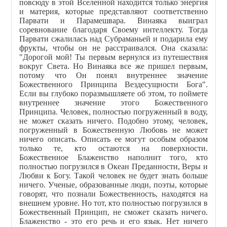
повсюду в этой Вселенной находится только энергия
и материя, которые представляют соответственно
Парвати и Парамешвара. Винаяка выиграл
соревнование благодаря Своему интеллекту. Тогда
Парвати сжалилась над Субраманьей и подарила ему
фрукты, чтобы он не расстраивался. Она сказала:
"Дорогой мой! Ты первым вернулся из путешествия
вокруг Света. Но Винаяка все же пришел первым,
потому что Он понял внутреннее значение
Божественного Принципа Вездесущности Бога".
Если вы глубоко поразмышляете об этом, то поймете
внутреннее значение этого Божественного
Принципа. Человек, полностью погруженный в воду,
не может сказать ничего. Подобно этому, человек,
погруженный в Божественную Любовь не может
ничего описать. Описать ее могут особым образом
только те, кто остаются на поверхности.
Божественное Блаженство наполнит того, кто
полностью погрузился в Океан Преданности, Веры и
Любви к Богу. Такой человек не будет знать больше
ничего. Ученые, образованные люди, поэты, которые
говорят, что познали Божественность, находятся на
внешнем уровне. Но тот, кто полностью погрузился в
Божественный Принцип, не сможет сказать ничего.
Блаженство - это его речь и его язык. Нет ничего