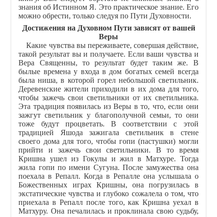
знания об Истинном Я. Это практическое знание. Его
можно обрести, только следуя по Пути Духовности.
Достижения на Духовном Пути зависят от вашей
Веры
Какие чувства вы переживаете, совершая действие,
такой результат вы и получаете. Если ваши чувства и
Вера Священны, то результат будет таким же. В
былые времена у входа в дом богатых семей всегда
была ниша, в которой горел небольшой светильник.
Деревенские жители приходили в их дома для того,
чтобы зажечь свои светильники от их светильника.
Эта традиция появилась из Веры в то, что, если они
зажгут светильник у благополучной семьи, то они
тоже будут процветать. В соответствии с этой
традицией Яшода зажигала светильник в стене
своего дома для того, чтобы гопи (пастушки) могли
прийти и зажечь свои светильники. В то время
Кришна ушел из Гокулы и жил в Матхуре. Тогда
жила гопи по имени Сугуна. После замужества она
поехала в Репалл. Когда в Репалле она услышала о
Божественных играх Кришны, она погрузилась в
экстатические чувства и глубоко сожалела о том, что
приехала в Репалл после того, как Кришна уехал в
Матхуру. Она печалилась и проклинала свою судьбу,