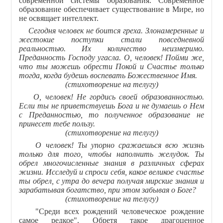
современной системы образования. Современное
образование обеспечивает существование в Мире, но
не освящает интеллект.
Сегодня человек не боится греха. Злонамеренные и
жестокие поступки стали повседневной
реальностью. Их количество неизмеримо.
Преданность Господу угасла. О, человек! Пойми же,
что ты можешь обрести Покой и Счастье только
тогда, когда будешь воспевать Божественное Имя.
(стихотворение на телугу)
О, человек! Не гордись своей образованностью.
Если ты не приветствуешь Бога и не думаешь о Нем
с Преданностью, то полученное образование не
принесет тебе пользу.
(стихотворение на телугу)
О человек! Ты упорно сражаешься всю жизнь
только для того, чтобы наполнить желудок. Ты
обрел многочисленные знания в различных сферах
жизни. Исследуй и спроси себя, какое великое счастье
ты обрел, с утра до вечера получая мирские знания и
зарабатывая богатство, при этом забывая о Боге?
(стихотворение на телугу)
"Среди всех рождений человеческое рождение
самое редкое". Обретя такое драгоценное