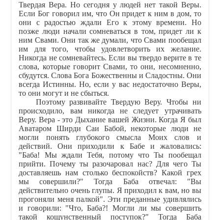
Твердая Вера. Но сегодня у людей нет такой Веры.
Если Бог говорил им, что Он придет к ним в дом, то
они с радостью ждали Его к этому времени. Но
позже люди начали сомневаться в том, придет ли к
ним Свами. Они так же думали, что Свами пообещал
им для того, чтобы удовлетворить их желание.
Никогда не сомневайтесь. Если вы твердо верите в те
слова, которые говорит Свами, то они, несомненно,
сбудутся. Слова Бога Божественны и Сладостны. Они
всегда Истинны. Но, если у вас недостаточно Веры,
то они могут и не сбыться.
Поэтому развивайте Твердую Веру. Чтобы ни
происходило, вам никогда не следует утрачивать
Веру. Вера - это Дыхание вашей Жизни. Когда Я был
Аватаром Ширди Саи Бабой, некоторые люди не
могли понять глубокого смысла Моих слов и
действий. Они приходили к Бабе и жаловались:
"Баба! Мы ждали Тебя, потому что Ты пообещал
прийти. Почему ты разочаровал нас? Для чего Ты
доставляешь нам столько беспокойств? Какой грех
мы совершили?" Тогда Баба отвечал: "Вы
действительно очень глупы. Я приходил к вам, но вы
прогоняли меня палкой". Эти преданные удивлялись
и говорили: "Что, Баба?! Могли ли мы совершить
такой кощунственный поступок?" Тогда Баба