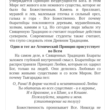
утверждается Принцип Вездесущности Бога. В этом
Мире нет живого или неживого существа, которое не
было бы Божественным. Камень и бриллиант,
муравей и лев, маленькая птичка и сильный орел,
галька и гора - Все Божественно. Вот почему
бхаратийцы поклоняются деревьям, муравейникам,
холмам, камням и т.д. Но сегодня люди забыли эту
Священную Традицию и считают подобные действия
суеверием. Современные студенты также считают,
что глупо следовать этим Древним Традициям.
Один и тот же Атмический Принцип присутствует
во Всем
На самом деле, в Священных Традициях Бхараты
заложен глубокий внутренний смысл. Бхаратийцы не
распространяли Принцип Любви, которым их одарил
Бог, только на людей. Они делились Любовью со
всеми живыми существами и со всем Миром. Вот
почему Тьягараджа пел:
О, Рама! В форме чистой и незапятнанной Любви
Ты обитаешь во всех существах - и в муравье,
И в Брахмане, и в Шиве, и в Кешаве.
Пожалуйста, защити и меня.
(стихотворение на телугу)
Божественность пронизывает Все. Никогда не