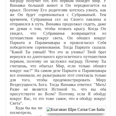
награду получит тот, кто первым обойдет Мир. У
Винаяки большой живот и Он передвигается на
крысе. Поэтому Его родителям хотелось узнать, как
же Он будет соревноваться с Субраманьей. Тем
временем, Субраманья сел на Своего павлина и
отправился в путь. Винаяка продолжал сидеть, даже
не думая о том, чтобы позвать крысу. Когда Он
увидел, что Субраманья возвращается из
путешествия вокруг света, Он обошел вокруг
Парвати и Парамешвары и провозгласил Себя
победителем соревнования. Тогда Парвати сказала:
"Какой Ты умный! Что это за уловка? Твой брат
вернулся из длительного кругосветного путешествия
первым, поэтому он заслужил награду. Почему Ты
считаешь, что объехал Мир, если только обошел
вокруг нас?" На самом деле Парвати и Парамешвара
все понимали, но разыгрывали этот спектакль только
для того, чтобы продемонстрировать Миру
Вездесущность Бога. Тогда Винаяка ответил: "Мать!
Разве не является Истиной то, что вы оба
присутствуете во Всем? Поэтому, если Я обойду
вокруг Вас, то это тоже самое, что я обойду вокруг
Света".
Куда бы вы ни
посмотрели,