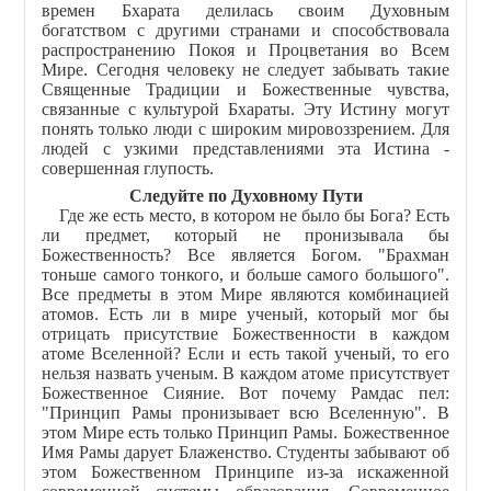
времен Бхарата делилась своим Духовным
богатством с другими странами и способствовала
распространению Покоя и Процветания во Всем
Мире. Сегодня человеку не следует забывать такие
Священные Традиции и Божественные чувства,
связанные с культурой Бхараты. Эту Истину могут
понять только люди с широким мировоззрением. Для
людей с узкими представлениями эта Истина -
совершенная глупость.
Следуйте по Духовному Пути
Где же есть место, в котором не было бы Бога? Есть
ли предмет, который не пронизывала бы
Божественность? Все является Богом. "Брахман
тоньше самого тонкого, и больше самого большого".
Все предметы в этом Мире являются комбинацией
атомов. Есть ли в мире ученый, который мог бы
отрицать присутствие Божественности в каждом
атоме Вселенной? Если и есть такой ученый, то его
нельзя назвать ученым. В каждом атоме присутствует
Божественное Сияние. Вот почему Рамдас пел:
"Принцип Рамы пронизывает всю Вселенную". В
этом Мире есть только Принцип Рамы. Божественное
Имя Рамы дарует Блаженство. Студенты забывают об
этом Божественном Принципе из-за искаженной