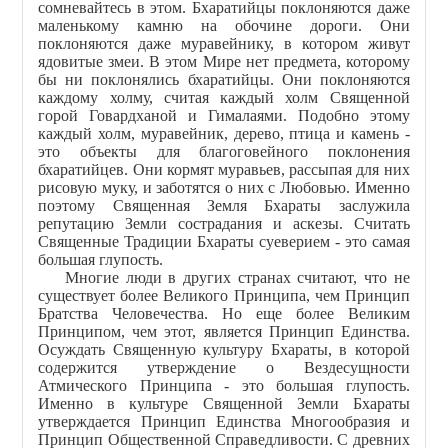
сомневайтесь в этом. Бхаратийцы поклоняются даже
маленькому камню на обочине дороги. Они
поклоняются даже муравейнику, в котором живут
ядовитые змеи. В этом Мире нет предмета, которому
бы ни поклонялись бхаратийцы. Они поклоняются
каждому холму, считая каждый холм Священной
горой Говардханой и Гималаями. Подобно этому
каждый холм, муравейник, дерево, птица и камень -
это объекты для благоговейного поклонения
бхаратийцев. Они кормят муравьев, рассыпая для них
рисовую муку, и заботятся о них с Любовью. Именно
поэтому Священная Земля Бхараты заслужила
репутацию Земли сострадания и аскезы. Считать
Священные Традиции Бхараты суеверием - это самая
большая глупость.
Многие люди в других странах считают, что не
существует более Великого Принципа, чем Принцип
Братства Человечества. Но еще более Великим
Принципом, чем этот, является Принцип Единства.
Осуждать Священную культуру Бхараты, в которой
содержится утверждение о Вездесущности
Атмического Принципа - это большая глупость.
Именно в культуре Священной Земли Бхараты
утверждается Принцип Единства Многообразия и
Принцип Общественной Справедливости. С древних