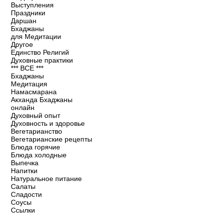
Выступления
Праздники
Даршан
Бхаджаны
для Медитации
Другое
Единство Религий
Духовные практики
*** ВСЕ ***
Бхаджаны
Медитация
Намасмарана
Акханда Бхаджаны
онлайн
Духовный опыт
Духовность и здоровье
Вегетарианство
Вегетарианские рецепты
Блюда горячие
Блюда холодные
Выпечка
Напитки
Натуральное питание
Салаты
Сладости
Соусы
Ссылки