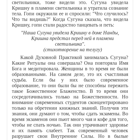
светильники, тоже видели это. Сугуна увидела
Кришну в пламени светильника и утратила сознание
тела. Гопи окружили ее и спросили: "Что случилось?
Что ты видишь?" Когда Сугуна сказала, что видела
Кришну, гопи стали радостно танцевать и петь:
"Наша Сугуна увидела Кришну в доме Нанды,
Кришна предстал перед ней в пламени
светильника".
(стихотворение на телугу)
Какой Духовной Практикой занималась Сугуна?
Какие Ритуалы она совершала? Она повторяла Имя
Бога и медитировала. Женщины в то время не были
образованными. На самом деле, это их счастливая
судьба. Если бы у них было современное
образование, то они были бы не способны пережить
такое Божественное Блаженство. В то время они
сосредотачивались только на Божественности. Но
внимание современных студентов сконцентрировано
только на обретении книжных знаний. Получив эти
знания, они думают о том, чтобы сдать экзамены. Во
время экзаменов они пьют много чая и кофе для того,
чтобы не спать ночью. Так они утрачивают здоровье
и их память слабеет. Так современный человек
разрушает свои Внутренние Силы. Но в былые