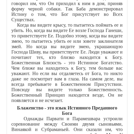
говорил им, что Он приходил к ним в дом, приняв
форму черной собаки. Так Баба демонстрировал
Истину о том, что Бог присутствует во Всех
Существах.
Когда вы видите крысу, то пытаетесь поймать ее и
убить. Но, когда вы видите Ее возле Господа Ганеши,
то приветствуете Ее. Подобно этому, когда вы видите
змею, то пытаетесь убить ее или зовете заклинателя
змей. Но когда вы видите змею, украшающую
Господа Шиву, вы приветствуете Ее. Люди уважают и
почитают тех, кто близко находится к Богу.
Божественная Близость - это Истинное Богатство.
Чем ближе вы находитесь к Богу, тем больше вас
уважают. Но если вы отдаляетесь от Бога, то никто
даже не посмотрит вам в глаза. На самом деле, вы
всегда пребываете в Божественном Присутствии.
Повсюду вы видите только Божественность.
Божественный Принцип находится везде, Он не
появляется и не исчезает.
Блаженство - это язык Истинного Преданного
Бога
Однажды Парвати и Парамешвара устроили
соревнование между Своими двумя сыновьями,
Винаякой и Субраманьей. Они сказали им, что