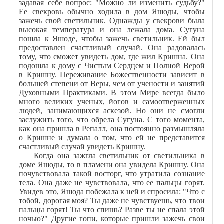
задавая себе вопрос: "Можно ли изменить судьбу?"
Ее свекровь обычно ходила в дом Яшоды, чтобы
зажечь свой светильник. Однажды у свекрови была
высокая температура и она лежала дома. Сугуна
пошла к Яшоде, чтобы зажечь светильник. Ей был
предоставлен счастливый случай. Она радовалась
тому, что сможет увидеть дом, где жил Кришна. Она
подошла к дому с Чистым Сердцем и Полной Верой
в Кришну. Переживание Божественности зависит в
большей степени от Веры, чем от учености и занятий
Духовными Практиками. В этом Мире всегда было
много великих ученых, йогов и самоотверженных
людей, занимающихся аскезой. Но они не смогли
заслужить того, что обрела Сугуна. С того момента,
как она пришла в Репалл, она постоянно размышляла
о Кришне и думала о том, что ей не представится
счастливый случай увидеть Кришну.
Когда она зажгла светильник от светильника в
доме Яшоды, то в пламени она увидела Кришну. Она
почувствовала такой восторг, что утратила сознание
тела. Она даже не чувствовала, что ее пальцы горят.
Увидев это, Яшода побежала к ней и спросила: "Что с
тобой, дорогая моя? Ты даже не чувствуешь, что твои
пальцы горят! Ты что спишь? Разве ты не спала этой
ночью?" Другие гопи, которые пришли зажечь свои