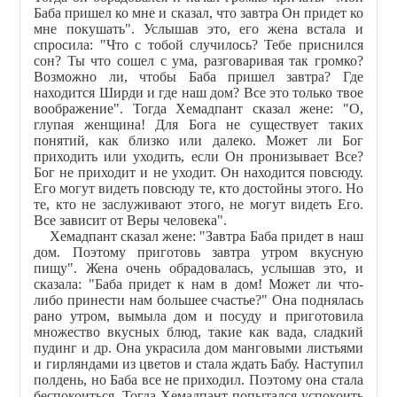
Баба пришел ко мне и сказал, что завтра Он придет ко
мне покушать". Услышав это, его жена встала и
спросила: "Что с тобой случилось? Тебе приснился
сон? Ты что сошел с ума, разговаривая так громко?
Возможно ли, чтобы Баба пришел завтра? Где
находится Ширди и где наш дом? Все это только твое
воображение". Тогда Хемадпант сказал жене: "О,
глупая женщина! Для Бога не существует таких
понятий, как близко или далеко. Может ли Бог
приходить или уходить, если Он пронизывает Все?
Бог не приходит и не уходит. Он находится повсюду.
Его могут видеть повсюду те, кто достойны этого. Но
те, кто не заслуживают этого, не могут видеть Его.
Все зависит от Веры человека".
Хемадпант сказал жене: "Завтра Баба придет в наш
дом. Поэтому приготовь завтра утром вкусную
пищу". Жена очень обрадовалась, услышав это, и
сказала: "Баба придет к нам в дом! Может ли что-
либо принести нам большее счастье?" Она поднялась
рано утром, вымыла дом и посуду и приготовила
множество вкусных блюд, такие как вада, сладкий
пудинг и др. Она украсила дом манговыми листьями
и гирляндами из цветов и стала ждать Бабу. Наступил
полдень, но Баба все не приходил. Поэтому она стала
беспокоиться. Тогда Хемадпант попытался успокоить