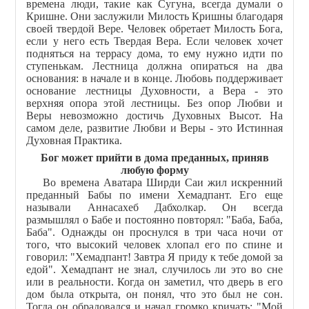
времена люди, такие как Сугуна, всегда думали о
Кришне. Они заслужили Милость Кришны благодаря
своей твердой Вере. Человек обретает Милость Бога,
если у него есть Твердая Вера. Если человек хочет
подняться на террасу дома, то ему нужно идти по
ступенькам. Лестница должна опираться на два
основания: в начале и в конце. Любовь поддерживает
основание лестницы Духовности, а Вера - это
верхняя опора этой лестницы. Без опор Любви и
Веры невозможно достичь Духовных Высот. На
самом деле, развитие Любви и Веры - это Истинная
Духовная Практика.
Бог может прийти в дома преданных, приняв
любую форму
Во времена Аватара Ширди Саи жил искренний
преданный Бабы по имени Хемадпант. Его еще
называли Аннасахеб Дабхолкар. Он всегда
размышлял о Бабе и постоянно повторял: "Баба, Баба,
Баба". Однажды он проснулся в три часа ночи от
того, что высокий человек хлопал его по спине и
говорил: "Хемадпант! Завтра Я приду к тебе домой за
едой". Хемадпант не знал, случилось ли это во сне
или в реальности. Когда он заметил, что дверь в его
дом была открыта, он понял, что это был не сон.
Тогда он обрадовался и начал громко кричать: "Мой