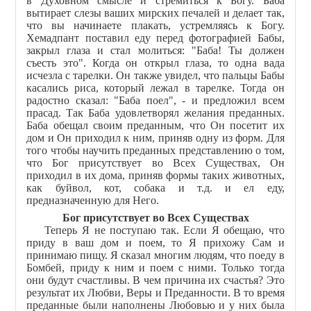
в Духовном смысле и стремиться к Богу. Баба
вытирает слезы ваших мирских печалей и делает так,
что вы начинаете плакать, устремляясь к Богу.
Хемадпант поставил еду перед фотографией Бабы,
закрыл глаза и стал молиться: "Баба! Ты должен
съесть это". Когда он открыл глаза, то одна вада
исчезла с тарелки. Он также увидел, что пальцы Бабы
касались риса, который лежал в тарелке. Тогда он
радостно сказал: "Баба поел", - и предложил всем
прасад. Так Баба удовлетворял желания преданных.
Баба обещал своим преданным, что Он посетит их
дом и Он приходил к ним, приняв одну из форм. Для
того чтобы научить преданных представлению о том,
что Бог присутствует во Всех Существах, Он
приходил в их дома, приняв формы таких животных,
как буйвол, кот, собака и т.д. и ел еду,
предназначенную для Него.
Бог присутствует во Всех Существах
Теперь Я не поступаю так. Если Я обещаю, что
приду в ваш дом и поем, то Я прихожу Сам и
принимаю пищу. Я сказал многим людям, что поеду в
Бомбей, приду к ним и поем с ними. Только тогда
они будут счастливы. В чем причина их счастья? Это
результат их Любви, Веры и Преданности. В то время
преданные были наполнены Любовью и у них была