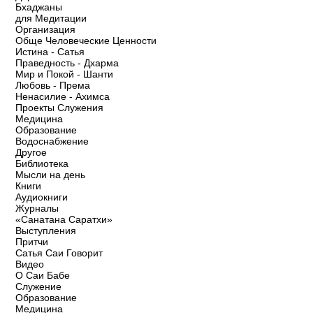
Бхаджаны
для Медитации
Организация
Обще Человеческие Ценности
Истина - Сатья
Праведность - Дхарма
Мир и Покой - Шанти
Любовь - Према
Ненасилие - Ахимса
Проекты Служения
Медицина
Образование
Водоснабжение
Другое
Библиотека
Мысли на день
Книги
Аудиокниги
Журналы
«Санатана Саратхи»
Выступления
Притчи
Сатья Саи Говорит
Видео
О Саи Бабе
Служение
Образование
Медицина