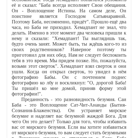
её и сказал: "Баба всегда исполняет Свои обещания.
Он - Воплощение Истины. На самом деле, Он
поистине является Господом Сатьянараяной.
Поэтому Баба, несомненно, придёт". Прошло ещё два
часа, но Баба не приходил. Хемадпант не знал, что
делать. Именно в этот момент два человека пришли к
нему и сказали: "Хемадпант! Ты выглядишь так,
будто очень занят. Может быть, ты ждёшь кого-то из
своих родственников? Наверное поэтому ты
приготовил для них обед. Нам не следует беспокоить
тебя в это время. Мы придем позже. Но, пожалуйста,
возьми этот сверток". Хемадпант взял сверток и они
ушли. Когда он открыл сверток, то увидел в нём
фотографию Бабы. Он с почтением поднес
фотографию ко лбу и воскликнул: "О, дорогой Баба!
Ты пришёл ко мне домой, приняв форму этой
фотографии!".
Преданность - это разновидность безумия. Саи
Баба - это Воплощение Сат-Чит-Ананды (Бытия-
Сознания-Блаженства). Он устраняет мирское
безумие и наделяет вас безумной жаждой Бога. Для
чего Он это делает? Только для того, чтобы избавить
вас от мирского безумия. Если вы хотите избавиться
от мирского безумия, то вам следует стать безумными