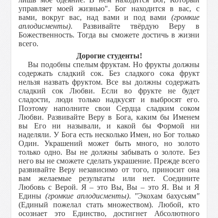
управляет моей жизнью". Бог находится в вас, с
вами, вокруг вас, над вами и под вами
(громкие
аплодисменты)
. Развивайте твёрдую Веру в
Божественность. Тогда вы сможете достичь в жизни
всего.
Дорогие студенты!
Вы подобны спелым фруктам. Но фрукты должны
содержать сладкий сок. Без сладкого сока фрукт
нельзя назвать фруктом. Все вы должны содержать
сладкий сок Любви. Если во фрукте не будет
сладости, люди только надкусят и выбросят его.
Поэтому наполните свои Сердца сладким соком
Любви. Развивайте Веру в Бога, каким бы Именем
вы Его ни называли, и какой бы Формой ни
наделяли. У Бога есть несколько Имен, но Бог только
Один. Украшений может быть много, но золото
только одно. Вы не должны забывать о золоте. Без
него вы не сможете сделать украшение. Прежде всего
развивайте Веру независимо от того, приносит она
вам желаемые результаты или нет. Соедините
Любовь с Верой. Я – это Вы, Вы – это Я. Вы и Я
Едины
(громкие аплодисменты)
.
"
Экохам бахусьям
"
(Единый пожелал стать множеством). Любой, кто
осознает это Единство, достигнет Абсолютного