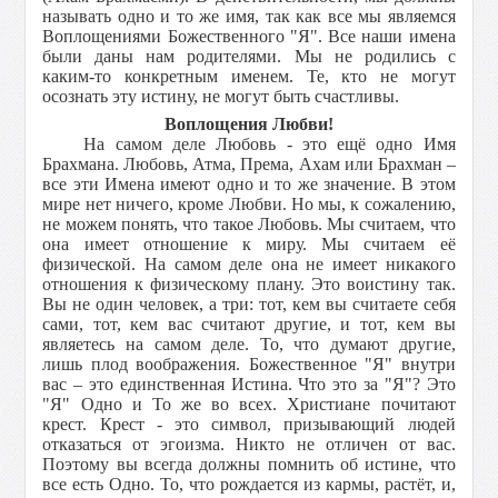
называть одно и то же имя, так как все мы являемся
Воплощениями Божественного "Я". Все наши имена
были даны нам родителями. Мы не родились с
каким-то конкретным именем. Те, кто не могут
осознать эту истину, не могут быть счастливы.
Воплощения Любви!
На самом деле Любовь - это ещё одно Имя
Брахмана. Любовь, Атма, Према, Ахам или Брахман –
все эти Имена имеют одно и то же значение. В этом
мире нет ничего, кроме Любви. Но мы, к сожалению,
не можем понять, что такое Любовь. Мы считаем, что
она имеет отношение к миру. Мы считаем её
физической. На самом деле она не имеет никакого
отношения к физическому плану. Это воистину так.
Вы не один человек, а три: тот, кем вы считаете себя
сами, тот, кем вас считают другие, и тот, кем вы
являетесь на самом деле. То, что думают другие,
лишь плод воображения. Божественное "Я" внутри
вас – это единственная Истина. Что это за "Я"? Это
"Я" Одно и То же во всех. Христиане почитают
крест. Крест - это символ, призывающий людей
отказаться от эгоизма. Никто не отличен от вас.
Поэтому вы всегда должны помнить об истине, что
все есть Одно. То, что рождается из кармы, растёт, и,