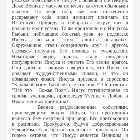
рыбаков относилась к Иисусу с большим почтением.
Даже Великие мастера поначалу кажутся обычными
людьми. По мере того, как они постепенно
раскрывают себя, люди начинают понимать их
Истинную Природу и собираться вокруг них в
больших количествах. То же произошло и с Иисусом.
Рыбаки, поймавшие богатый улов по подсказке
Иисуса, вызвали этим зависть остальных.
Окружающие стали соперничать друг с другом,
стремясь получить Его помощь и руководство.
Некоторые люди, однако, стали завидовать
популярности Иисуса и считать Его своим врагом.
Они донесли главному священнику, что Иисус не
обладает чудодейственными силами, и что он
обманывает людей. Иисуса призвали и спросили:
"Каким образом Ты обрёл все эти силы?" Он ответил:
"Всё это - Божья Воля". Иисус путешествовал со
своими учениками, проповедуя Учение о Любви и
Нравственных принципах.
Вконец раздосадованные событиями,
происходящими вокруг Иисуса, Его противники
вынесли Ему смертный приговор. Его приговорили
к распятию. Прокуратор, будучи добросердечным
человеком, был против смертного приговора. Он
горько сетовал, что Иисус является Великим и