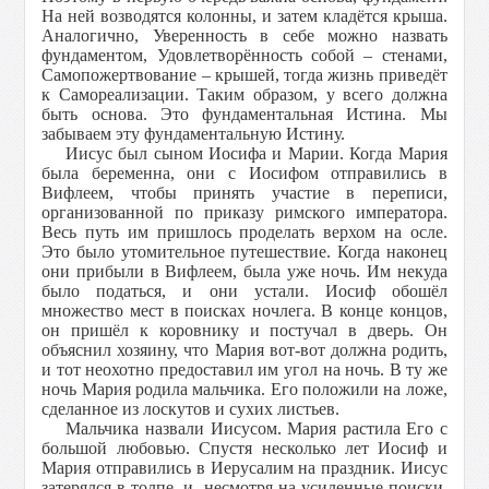
На ней возводятся колонны, и затем кладётся крыша.
Аналогично, Уверенность в себе можно назвать
фундаментом, Удовлетворённость собой – стенами,
Самопожертвование – крышей, тогда жизнь приведёт
к Самореализации. Таким образом, у всего должна
быть основа. Это фундаментальная Истина. Мы
забываем эту фундаментальную Истину.
Иисус был сыном Иосифа и Марии. Когда Мария
была беременна, они с Иосифом отправились в
Вифлеем, чтобы принять участие в переписи,
организованной по приказу римского императора.
Весь путь им пришлось проделать верхом на осле.
Это было утомительное путешествие. Когда наконец
они прибыли в Вифлеем, была уже ночь. Им некуда
было податься, и они устали. Иосиф обошёл
множество мест в поисках ночлега. В конце концов,
он пришёл к коровнику и постучал в дверь. Он
объяснил хозяину, что Мария вот-вот должна родить,
и тот неохотно предоставил им угол на ночь. В ту же
ночь Мария родила мальчика. Его положили на ложе,
сделанное из лоскутов и сухих листьев.
Мальчика назвали Иисусом. Мария растила Его с
большой любовью. Спустя несколько лет Иосиф и
Мария отправились в Иерусалим на праздник. Иисус
затерялся в толпе, и, несмотря на усиленные поиски,