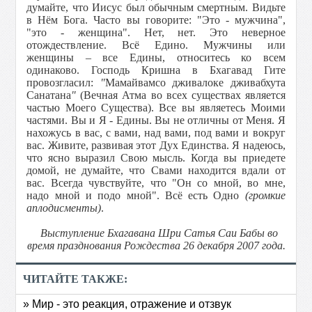
думайте, что Иисус был обычным смертным. Видьте
в Нём Бога. Часто вы говорите: "Это - мужчина",
"это - женщина". Нет, нет. Это неверное
отождествление. Всё Едино. Мужчины или
женщины – все Едины, относитесь ко всем
одинаково. Господь Кришна в Бхагавад Гите
провозгласил:
"
Мамайвамсо дживалоке дживабхута
Санатана
"
(Вечная Атма во всех существах является
частью Моего Существа). Все вы являетесь Моими
частями. Вы и Я - Едины. Вы не отличны от Меня. Я
нахожусь в вас, с вами, над вами, под вами и вокруг
вас. Живите, развивая этот Дух Единства. Я надеюсь,
что ясно выразил Свою мысль. Когда вы приедете
домой, не думайте, что Свами находится вдали от
вас. Всегда чувствуйте, что "Он со мной, во мне,
надо мной и подо мной". Всё есть Одно
(громкие
аплодисменты)
.
Выступление Бхагавана Шри Сатья Саи Бабы во
время празднования Рождества 26 декабря 2007 года.
ЧИТАЙТЕ ТАКЖЕ:
» Мир - это реакция, отражение и отзвук