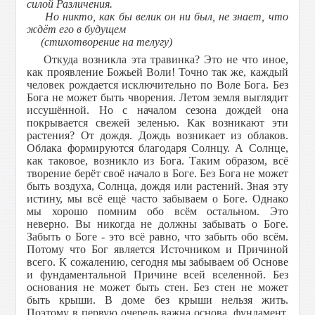
силой Различения.
Но никто, как бы велик он ни был, не знает, что
ждёт его в будущем
(стихотворение на телугу)
Откуда возникла эта травинка? Это не что иное,
как проявление Божьей Воли! Точно так же, каждый
человек рождается исключительно по Воле Бога. Без
Бога не может быть чворения. Летом земля выглядит
иссушённой. Но с началом сезона дождей она
покрывается свежей зеленью. Как возникают эти
растения? От дождя. Дождь возникает из облаков.
Облака формируются благодаря Солнцу. А Солнце,
как таковое, возникло из Бога. Таким образом, всё
творение берёт своё начало в Боге. Без Бога не может
быть воздуха, Солнца, дождя или растений. Зная эту
истину, мы всё ещё часто забываем о Боге. Однако
мы хорошо помним обо всём остальном. Это
неверно. Вы никогда не должны забывать о Боге.
Забыть о Боге - это всё равно, что забыть обо всём.
Потому что Бог является Источником и Причиной
всего. К сожалению, сегодня мы забываем об Основе
и фундаментальной Причине всей вселенной. Без
основания не может быть стен. Без стен не может
быть крыши. В доме без крыши нельзя жить.
Поэтому в первую очередь важна основа, фундамент.