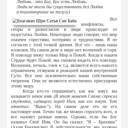
Любовь - это Бог, Бог есть Любовь.
Люди не могли бы существовать без Любви
(стихотворение на телугу)
Все
конфликты,
споры и разногласия в мире происходят от
недостатка Любви. Некоторые люди говорят, что мир
охвачен горестями, потерями и трудностями. Я не
согласен с этой точкой зрения. Всё это - лишь наша
иллюзия. На самом деле в мире нет волнений и горя.
Я повсюду вижу только Мир и Покой. Когда в нашем
Сердце будет Покой, мы сможем видеть его повсюду.
Волнения, печаль, гнев и т.д. являются всего-навсего
отражением, отзвуком и реакцией нашей внутренней
Сути. Все они исключительно наши собственные
творения. Они не являются естественно присущими
этому миру.
Когда кто-то спрашивает, как вас зовут, вы
называете некое имя.
(В этот момент Свами спросил
студента, сидящего перед Ним, как его зовут. Тот
ответил: "Викас")
. На самом деле это не его
настоящее имя. Точно так же можно спросить всех, и
все назовут разные имена. Однако, если бы Бог
называл Своё Имя, Он бы сказал:
"
Я – Брахман"
(Ахам Брахмасми). В действительности, мы должны