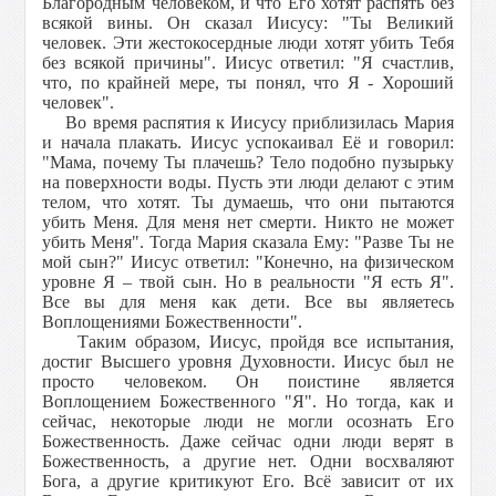
Благородным человеком, и что Его хотят распять без
всякой вины. Он сказал Иисусу: "Ты Великий
человек. Эти жестокосердные люди хотят убить Тебя
без всякой причины". Иисус ответил: "Я счастлив,
что, по крайней мере, ты понял, что Я - Хороший
человек".
Во время распятия к Иисусу приблизилась Мария
и начала плакать. Иисус успокаивал Её и говорил:
"Мама, почему Ты плачешь? Тело подобно пузырьку
на поверхности воды. Пусть эти люди делают с этим
телом, что хотят. Ты думаешь, что они пытаются
убить Меня. Для меня нет смерти. Никто не может
убить Меня". Тогда Мария сказала Ему: "Разве Ты не
мой сын?" Иисус ответил: "Конечно, на физическом
уровне Я – твой сын. Но в реальности "Я есть Я".
Все вы для меня как дети. Все вы являетесь
Воплощениями Божественности".
Таким образом, Иисус, пройдя все испытания,
достиг Высшего уровня Духовности. Иисус был не
просто человеком. Он поистине является
Воплощением Божественного "Я". Но тогда, как и
сейчас, некоторые люди не могли осознать Его
Божественность. Даже сейчас одни люди верят в
Божественность, а другие нет. Одни восхваляют
Бога, а другие критикуют Его. Всё зависит от их