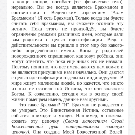
в конце концов, погибает (т.е. физическое тело),
нереально. Вы же всегда являетесь Брахманом в
соответствии с Ведическим изречением
"
Ахам
Брахмасми
"
(Я есть Брахман). Только когда вы будете
считать себя Брахманом, вы сможете осознать эту
истину. Пока этого не произойдёт, вы будете
ограничены рамками различных имён, которые дали
вам родители с целью идентификации. Ведь в
действительности вы пришли в этот мир без какого-
либо определённого имени. Когда у родителей
новорожденного спрашивают, как зовут ребёнка, они
могут ответить, что пока ещё никак его не назвали.
Поэтому понятно, что все имена даются нам кем-то и
не являются присущими нам изначально. Они даются
с целью идентификации отдельных индивидуумов. В
мире живут миллионы людей, но кажется, что никто
из них не осознал той Истины, что они являются
Богом. К сожалению, сегодня мы в основу своей
жизни помещаем имена, данные нам другими.
Что такое Брахман? "Я". Брахман не рождается и
не умирает. Это Единственная Истина, остальные
события приходят и уходят. Например, я пожелал
создать эту цепочку
(Свами мановением Своей
Божественной руки материализовал золотую
цепочку)
. Она создана Моей Божественной Волей.