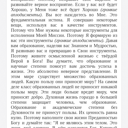
развивайте верное восприятие. Если у вас всё будет
Хорошо, у Меня тоже всё будет Хорошо
(громкие
аплодисменты)
. Вы все находитесь во Мне. Это
фундаментальная истина. Я совершаю некоторые
вещи, используя вас в качестве инструментов.
Потому что Мне нужны некоторые инструменты для
исполнения Моей Миссии. Поэтому Я формирую из
вас эти инструменты
(громкие аплодисменты)
. Давая
вам образование, наделяя вас Знанием и Мудростью,
Я развиваю вас и превращаю в Свои инструменты.
Поэтому живите осмысленной жизнью с твёрдой
Верой в Бога! Вы думаете, что образование и
научные степени помогут вам достичь успеха в
жизни. Это абсолютно неверное представление. В
этом мире существует множество образованных
людей. Какую пользу они приносят миру? На самом
деле класс образованных людей не приносит никакой
пользы миру. Эти люди больше вредят миру, чем
приносят добро. Духовная жизнь гораздо в большей
степени защищает человека, чем образование.
Образование и академические степени без
Духовности не принесут пользы. Их ценность равна
нулю. Поэтому наполните свои жизни Преданностью
Богу и думайте так: "Я не являюсь этим телом. Это
лишь моё одеяние. В нём находится Бог, Который