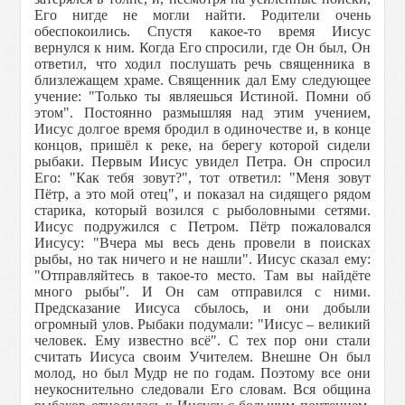
Его нигде не могли найти. Родители очень
обеспокоились. Спустя какое-то время Иисус
вернулся к ним. Когда Его спросили, где Он был, Он
ответил, что ходил послушать речь священника в
близлежащем храме. Священник дал Ему следующее
учение: "Только ты являешься Истиной. Помни об
этом". Постоянно размышляя над этим учением,
Иисус долгое время бродил в одиночестве и, в конце
концов, пришёл к реке, на берегу которой сидели
рыбаки. Первым Иисус увидел Петра. Он спросил
Его: "Как тебя зовут?", тот ответил: "Меня зовут
Пётр, а это мой отец", и показал на сидящего рядом
старика, который возился с рыболовными сетями.
Иисус подружился с Петром. Пётр пожаловался
Иисусу: "Вчера мы весь день провели в поисках
рыбы, но так ничего и не нашли". Иисус сказал ему:
"Отправляйтесь в такое-то место. Там вы найдёте
много рыбы". И Он сам отправился с ними.
Предсказание Иисуса сбылось, и они добыли
огромный улов. Рыбаки подумали: "Иисус – великий
человек. Ему известно всё". С тех пор они стали
считать Иисуса своим Учителем. Внешне Он был
молод, но был Мудр не по годам. Поэтому все они
неукоснительно следовали Его словам. Вся община