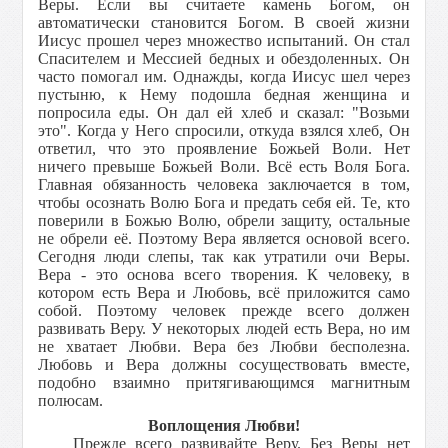
Веры. Если вы считаете камень Богом, он
автоматически становится Богом. В своей жизни
Иисус прошел через множество испытаний. Он стал
Спасителем и Мессией бедных и обездоленных. Он
часто помогал им. Однажды, когда Иисус шел через
пустыню, к Нему подошла бедная женщина и
попросила еды. Он дал ей хлеб и сказал: "Возьми
это". Когда у Него спросили, откуда взялся хлеб, Он
ответил, что это проявление Божьей Воли. Нет
ничего превыше Божьей Воли. Всё есть Воля Бога.
Главная обязанность человека заключается в том,
чтобы осознать Волю Бога и предать себя ей. Те, кто
поверили в Божью Волю, обрели защиту, остальные
не обрели её. Поэтому Вера является основой всего.
Сегодня люди слепы, так как утратили очи Веры.
Вера - это основа всего творения. К человеку, в
котором есть Вера и Любовь, всё приложится само
собой. Поэтому человек прежде всего должен
развивать Веру. У некоторых людей есть Вера, но им
не хватает Любви. Вера без Любви бесполезна.
Любовь и Вера должны сосуществовать вместе,
подобно взаимно притягивающимся магнитным
полюсам.
Воплощения Любви!
Прежде всего развивайте Веру. Без Веры нет