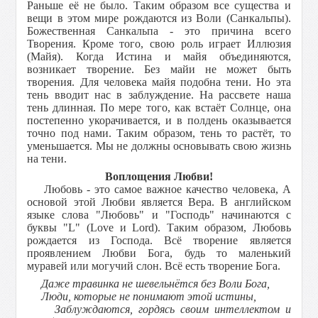
Раньше её не было. Таким образом все существа и
вещи в этом мире рождаются из Воли (Санкальпы).
Божественная Санкальпа - это причина всего
Творения. Кроме того, свою роль играет Иллюзия
(Майя). Когда Истина и майя объединяются,
возникает творение. Без майи не может быть
творения. Для человека майя подобна тени. Но эта
тень вводит нас в заблуждение. На рассвете наша
тень длинная. По мере того, как встаёт Солнце, она
постепенно укорачивается, и в полдень оказывается
точно под нами. Таким образом, тень то растёт, то
уменьшается. Мы не должны основывать свою жизнь
на тени.
Воплощения Любви!
Любовь - это самое важное качество человека, А
основой этой Любви является Вера. В английском
языке слова "Любовь" и "Господь" начинаются с
буквы "L" (Love и Lord). Таким образом, Любовь
рождается из Господа. Всё творение является
проявлением Любви Бога, будь то маленький
муравей или могучий слон. Всё есть творение Бога.
Даже травинка не шевельнётся без Воли Бога,
Люди, которые не понимают этой истины,
Заблуждаются, гордясь своим интеллектом и