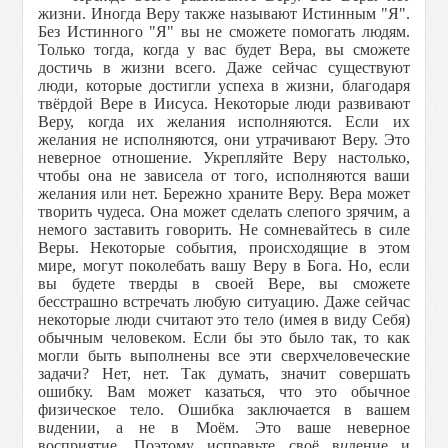
жизни. Иногда Веру также называют Истинным "Я".
Без Истинного "Я" вы не сможете помогать людям.
Только тогда, когда у вас будет Вера, вы сможете
достичь в жизни всего. Даже сейчас существуют
люди, которые достигли успеха в жизни, благодаря
твёрдой Вере в Иисуса. Некоторые люди развивают
Веру, когда их желания исполняются. Если их
желания не исполняются, они утрачивают Веру. Это
неверное отношение. Укрепляйте Веру настолько,
чтобы она не зависела от того, исполняются ваши
желания или нет. Бережно храните Веру. Вера может
творить чудеса. Она может сделать слепого зрячим, а
немого заставить говорить. Не сомневайтесь в силе
Веры. Некоторые события, происходящие в этом
мире, могут поколебать вашу Веру в Бога. Но, если
вы будете тверды в своей Вере, вы сможете
бесстрашно встречать любую ситуацию. Даже сейчас
некоторые люди считают это тело (имея в виду Себя)
обычным человеком. Если бы это было так, то как
могли быть выполнены все эти сверхчеловеческие
задачи? Нет, нет. Так думать, значит совершать
ошибку. Вам может казаться, что это обычное
физическое тело. Ошибка заключается в вашем
в
и
дении, а не в Моём. Это ваше неверное
восприятие. Поэтому исправьте своё в
и
дение и