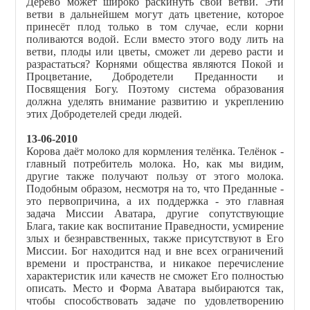
Дерево может широко раскинуть свои ветви. Эти
ветви в дальнейшем могут дать цветение, которое
принесёт плод только в том случае, если корни
поливаются водой. Если вместо этого воду лить на
ветви, плоды или цветы, сможет ли дерево расти и
разрастаться? Корнями общества являются Покой и
Процветание, Добродетели Преданности и
Посвящения Богу. Поэтому система образования
должна уделять внимание развитию и укреплению
этих Добродетелей среди людей.
13-06-2010
Корова даёт молоко для кормления телёнка. Телёнок -
главный потребитель молока. Но, как мы видим,
другие также получают пользу от этого молока.
Подобным образом, несмотря на то, что Преданные -
это первопричина, а их поддержка - это главная
задача Миссии Аватара, другие сопутствующие
Блага, такие как воспитание Праведности, усмирение
злых и безнравственных, также присутствуют в Его
Миссии. Бог находится над и вне всех ограничений
времени и пространства, и никакое перечисление
характеристик или качеств не сможет Его полностью
описать. Место и Форма Аватара выбираются так,
чтобы способствовать задаче по удовлетворению