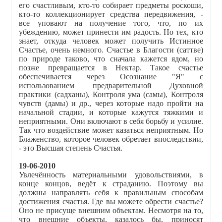
его счастливым, кто-то собирает предметы роскоши,
кто-то коллекционирует средства передвижения, -
все уповают на получение того, что, по их
убеждению, может принести им радость. Но тех, кто
знает, откуда человек может получить Истинное
Счастье, очень немного. Счастье в Благости (саттве)
по природе таково, что сначала кажется ядом, но
позже превращается в Нектар. Такое счастье
обеспечивается через Осознание "Я" с
использованием предварительной Духовной
практики (садханы), Контроля ума (самы), Контроля
чувств (дамы) и др., через которые надо пройти на
начальной стадии, и которые кажутся тяжкими и
неприятными. Они включают в себя борьбу и усилие.
Так что воздействие может казаться неприятным. Но
Блаженство, которое человек обретает впоследствии,
- это Высшая степень Счастья.
19-06-2010
Увлечённость материальными удовольствиями, в
конце концов, ведёт к страданию. Поэтому вы
должны направлять себя к правильным способам
достижения счастья. Где вы можете обрести счастье?
Оно не присуще внешним объектам. Несмотря на то,
что внешние объекты, казалось бы, приносят