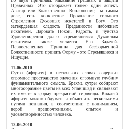
по двум причинам: наказание грешных и защита
Праведных. Это отображает только один аспект.
Аватар или Божественное Воплощение, на самом
деле, есть конкретное Проявление сильного
Стремления Духовных искателей к Богу. Это
затвердевшая сладость Преданности набожных
искателей. Даровать Покой, Радость, и чувство
Удовлетворения долго стремившимся Духовным
искателям также является Его Задачей.
Первостепенная Причина для бесформенной
Божественности принять Форму - это Стремящиеся и
Ищущие.
11-06-2010
Сутра (афоризм) в нескольких словах содержит
огромное пространство значения, огромную глубину
фундаментального смысла.
Брахма сутры собирают
многообразные цветы из всех Упанишад и связывают
их вместе в форму прекрасной гирлянды. Каждый
афоризм можно обдумать и объяснить несколькими
путями познания, в соответствии с пониманием,
верой, предпочтениями, опытом и
удовлетворённостью человека.
12-06-2010