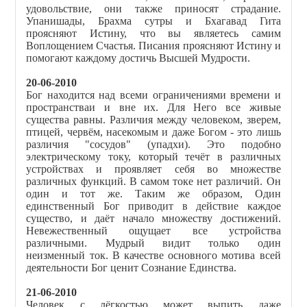
удовольствие, они также приносят страдание.
Упанишады, Брахма сутры и Бхагавад Гита
проясняют Истину, что вы являетесь самим
Воплощением Счастья. Писания проясняют Истину и
помогают каждому достичь Высшей Мудрости.
20-06-2010
Бог находится над всеми ограничениями времени и
пространстваи и вне их. Для Него все живые
существа равны. Различия между человеком, зверем,
птицей, червём, насекомым и даже Богом - это лишь
различия "сосудов" (упадхи). Это подобно
электрическому току, который течёт в различных
устройствах и проявляет себя во множестве
различных функций. В самом токе нет различий. Он
один и тот же. Таким же образом, Один
единственный Бог приводит в действие каждое
существо, и даёт начало множеству достижений.
Невежественный ощущает все устройства
различными. Мудрый видит только один
неизменный ток. В качестве основного мотива всей
деятельности Бог ценит Сознание Единства.
21-06-2010
Человек с лёгкостью может выпить даже