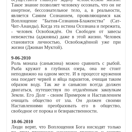
Такое знание позволяет человеку осознать, что он не
инертное, бессознательное тело, а, в реальности,
является Самим Сознанием, проявляющимся как
Воплощение "Бытия-Сознания-Блаженства" (Сат-
Чит-Ананды). Когда эта истина Осознана и пережита,
- человек Освобождён. Он Свободен от завесы
невежества (аджняны) даже в этой жизни. Человек
становится личностью, Освобождённой уже при
жизни (Дживан Муктой).
9-06-2010
Роль монаха (саньясина) можно сравнить с рыбой.
Рыба кружит в глубинах озера, она не стоит
неподвижно на одном месте. И в процессе кружения
она поедает червей и яйца паразитов, очищая таким
образом воду. Так же и саньясин всегда должен
двигаться, путешествуя по отдалённым закоулкам
Земли. Его Долг - своим Примером и Наставлением
очищать общество от зла. Он должен своими
Наставлениями преобразовать его в общество,
свободное от порока и безнравственности.
10-06-2010
Люди верят, что Воплощения Бога нисходят только