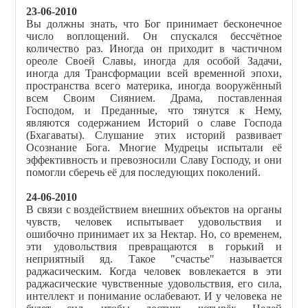
23-06-2010
Вы должны знать, что Бог принимает бесконечное
число воплощений. Он спускался бессчётное
количество раз. Иногда он приходит в частичном
ореоле Своей Славы, иногда для особой Задачи,
иногда для Трансформации всей временн
о
й эпохи,
пространства всего материка, иногда вооружённый
всем Cвоим Сиянием. Драма, поставленная
Господом, и Преданные, что тянутся к Нему,
являются содержанием Историй о славе Господа
(Бхагаваты). Слушание этих историй развивает
Осознание Бога. Многие Мудрецы испытали её
эффективность и превозносили Славу Господу, и они
помогли сберечь её для последующих поколений.
24-06-2010
В связи с воздействием внешних объектов на органы
чувств, человек испытывает удовольствия и
ошибочно принимает их за Нектар. Но, со временем,
эти удовольствия превращаются в горький и
неприятный яд. Такое "счастье" называется
раджасическим. Когда человек вовлекается в эти
раджасические чувственные удовольствия, его сила,
интеллект и понимание ослабевают. И у человека не