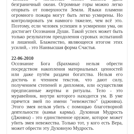
безграничный океан. Огромные горы можно легко
оторвать от поверхности Земли. Языки пламени
огромного пожара могут быть легко усмирены. Но
контролировать ум намного тяжелее, чем всё это.
Поэтому, если человек успешен в усмирении ума, он
достигает Осознания Души. Такой успех может быть
только результатом преодоления суровых испытаний
и лишений. Блаженство, являющееся итогом этих
усилий, - это Наивысшая форма Счастья.
22-06-2010
Осознание Бога (Брахмана) нельзя обрести
посредством накопления материальных ценностей
или даже путём раздачи богатства. Нельзя его
достичь и чтением текстов, что дают силу,
получением степеней и дипломов, или осуществляя
предписанные жертвы и ритуалы. Тело - это
муравейник, внутри которого находится ум. В уме
прячется змей по имени "невежество" (аджняна).
Этого змея нельзя убить с помощью благотворной
деятельности (камья кармы). Духовная Мудрость
(Джняна) - это единственное оружие, которое может
убить змея невежества. Только тот, у кого есть Вера,
может обрести эту Духовную Мудрость.