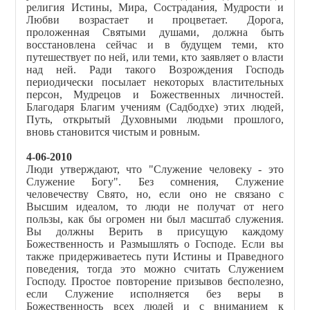
религия Истины, Мира, Сострадания, Мудрости и
Любви возрастает и процветает. Дорога,
проложенная Святыми душами, должна быть
восстановлена сейчас и в будущем теми, кто
путешествует по ней, или теми, кто заявляет о власти
над ней. Ради такого Возрождения Господь
периодически посылает некоторых властительных
персон, Мудрецов и Божественных личностей.
Благодаря Благим учениям (Садбодхе) этих людей,
Путь, открытый Духовными людьми прошлого,
вновь становится чистым и ровным.
4-06-2010
Люди утверждают, что "Служение человеку - это
Служение Богу". Без сомнения, Служение
человечеству Свято, но, если оно не связано с
Высшим идеалом, то люди не получат от него
пользы, как бы огромен ни был масштаб служения.
Вы должны Верить в присущую каждому
Божественность и Размышлять о Господе. Если вы
также придерживаетесь пути Истины и Праведного
поведения, тогда это можно считать Служением
Господу. Простое повторение призывов бесполезно,
если Служение исполняется без веры в
Божественность всех людей и с вниманием к