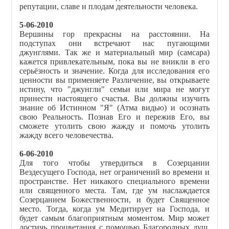
репутации, славе и плодам деятельности человека.
5-06-2010
Вершины гор прекрасны на расстоянии. На
подступах они встречают нас пугающими
джунглями. Так же и материальный мир (самсара)
кажется привлекательным, пока вы не вникли в его
серьёзность и значение. Когда для исследования его
ценности вы применяете Различение, вы открываете
истину, что "джунгли" семьи или мира не могут
принести настоящего счастья. Вы должны изучить
знание об Истинном "Я" (Атма видью) и осознать
свою Реальность. Познав Его и пережив Его, вы
сможете утолить свою жажду и помочь утолить
жажду всего человечества.
6-06-2010
Для того чтобы утвердиться в Созерцании
Вездесущего Господа, нет ограничений во времени и
пространстве. Нет никакого специального времени
или священного места. Там, где ум наслаждается
Созерцанием Божественности, и будет Священное
место. Тогда, когда ум Медитирует на Господа, и
будет самым благоприятным моментом. Мир может
достичь процветания с помощью Благородных душ,