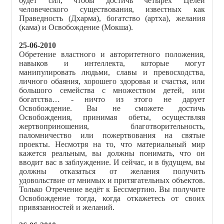
будет сил, чтобы достичь четырёх Целей
человеческого существования, известных как
Праведность (Дхарма), богатство (артха), желания
(кама) и Освобождение (Мокша).
25-06-2010
Обретение властного и авторитетного положения,
навыков и интеллекта, которые могут
манипулировать людьми, славы и превосходства,
личного обаяния, хорошего здоровья и счастья, или
большого семейства с множеством детей, или
богатства… - ничто из этого не дарует
Освобождение. Вы не сможете достичь
Освобождения, принимая обеты, осуществляя
жертвоприношения, благотворительность,
паломничество или пожертвования на святые
проекты. Несмотря на то, что материальный мир
кажется реальным, вы должны понимать, что он
вводит вас в заблуждение. И сейчас, и в будущем, вы
должны отказаться от желания получить
удовольствие от мнимых и притягательных объектов.
Только Отречение ведёт к Бессмертию. Вы получите
Освобождение тогда, когда откажетесь от своих
привязанностей и желаний.