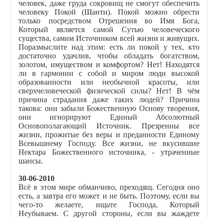
человек, даже груда сокровищ не смогут обеспечить
человеку Покой (Шанти). Покой можно обрести
только посредством Отрешения во Имя Бога,
Который является самой Сутью человеческого
существа, самим Источником всей жизни и живущих.
Поразмыслите над этим: есть ли покой у тех, кто
достаточно удачлив, чтобы обладать богатством,
золотом, имуществом и комфортом? Нет! Находятся
ли в гармонии с собой и миром люди высокой
образованности или необычной красоты, или
сверхчеловеческой физической силы? Нет! В чём
причина страдания даже таких людей? Причина
такова: они забыли Божественную Основу творения,
они игнорируют Единый Абсолютный
Основополагающий Источник. Презренны все
жизни, прожитые без веры и преданности Единому
Всевышнему Господу. Все жизни, не вкусившие
Нектара Божественного источника, - утраченные
шансы.
30-06-2010
Всё в этом мире обманчиво, преходящ. Сегодня оно
есть, а завтра его может и не быть. Поэтому, если вы
чего-то желаете, ищ
и
те Господа, Который
Неубываем. С другой стороны, если вы жаждете