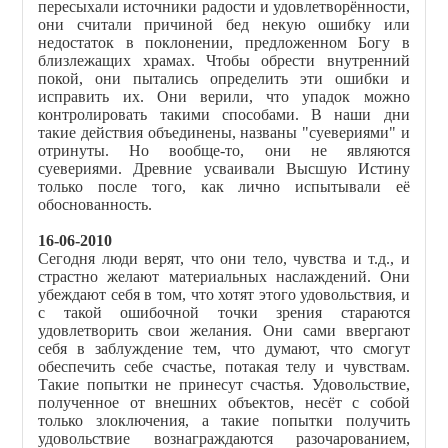
пересыхали источники радости и удовлетворённости,
они считали причиной бед некую ошибку или
недостаток в поклонении, предложенном Богу в
близлежащих храмах. Чтобы обрести внутренний
покой, они пытались определить эти ошибки и
исправить их. Они верили, что упадок можно
контролировать такими способами. В наши дни
такие действия объединены, названы "суевериями" и
отринуты. Но вообще-то, они не являются
суевериями. Древние усваивали Высшую Истину
только после того, как лично испытывали её
обоснованность.
16-06-2010
Сегодня люди верят, что они тело, чувства и т.д., и
страстно желают материальных наслаждений. Они
убеждают себя в том, что хотят этого удовольствия, и
с такой ошибочной точки зрения стараются
удовлетворить свои желания. Они сами ввергают
себя в заблуждение тем, что думают, что смогут
обеспечить себе счастье, потакая телу и чувствам.
Такие попытки не принесут счастья. Удовольствие,
полученное от внешних объектов, несёт с собой
только злоключения, а такие попытки получить
удовольствие вознаграждаются разочарованием,