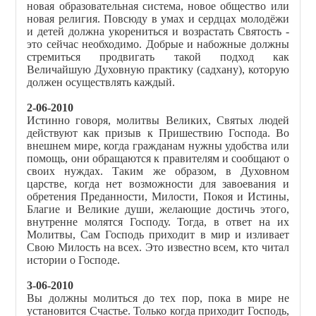
новая образовательная система, новое общество или
новая религия. Повсюду в умах и сердцах молодёжи
и детей должна укорениться и возрастать Святость -
это сейчас необходимо. Добрые и набожные должны
стремиться продвигать такой подход как
Величайшую Духовную практику (садхану), которую
должен осуществлять каждый.
2-06-2010
Истинно говоря, молитвы Великих, Святых людей
действуют как призыв к Пришествию Господа. Во
внешнем мире, когда гражданам нужны удобства или
помощь, они обращаются к правителям и сообщают о
своих нуждах. Таким же образом, в Духовном
царстве, когда нет возможности для завоевания и
обретения Преданности, Милости, Покоя и Истины,
Благие и Великие души, желающие достичь этого,
внутренне молятся Господу. Тогда, в ответ на их
Молитвы, Сам Господь приходит в мир и изливает
Свою Милость на всех. Это известно всем, кто читал
истории о Господе.
3-06-2010
Вы должны молиться до тех пор, пока в мире не
установится Счастье. Только когда приходит Господь,