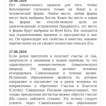
26-06-2010
Нет обязательного правила для того, чтобы
Воплощения случались только на Земле и в
человеческой форме. Любое место, любая форма
могут быть выбраны Богом. Какое бы место и какая
бы форма ни способствовали цели по
удовлетворению устремления Преданного, это место
и форма будут выбраны по Воле Бога. Бог находится
над ограничениями времени и пространства и вне
их. Он превосходит все свойства и качества, никакое
перечисление их не сможет полностью описать Его.
27-06-2010
Если разум притуплён и получает счастье от сна,
инертности и внимания к чужим ошибкам, то это
характеризует невежественную (тамасическую)
природу. Эта природа заставит человека
игнорировать Самопознание в течение жизни.
Истинным образованием является то, которое
направляет и наставляет ум и разум человека по
направлению к обретению Счастья в Благости
(Саттве). Священные Писания провозглашают, что
только преодолевая несчастья можно обрести счастье
(На сукатх лабхьятхе сухкам). Эту истину следует
усвоить через Самопознание или образование