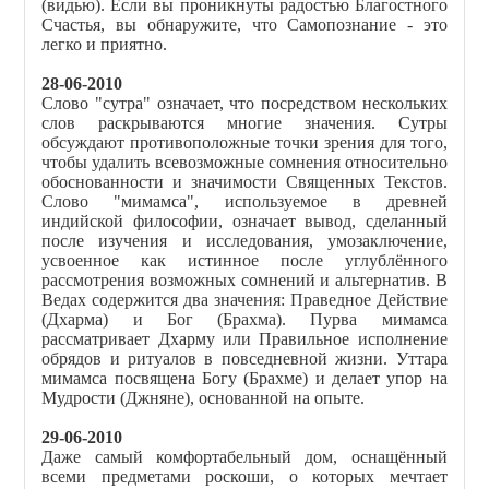
(видью). Если вы проникнуты радостью Благостного
Счастья, вы обнаружите, что Самопознание - это
легко и приятно.
28-06-2010
Слово "сутра" означает, что посредством нескольких
слов раскрываются многие значения. Сутры
обсуждают противоположные точки зрения для того,
чтобы удалить всевозможные сомнения относительно
обоснованности и значимости Священных Текстов.
Слово "мимамса", используемое в древней
индийской философии, означает вывод, сделанный
после изучения и исследования, умозаключение,
усвоенное как истинное после углублённого
рассмотрения возможных сомнений и альтернатив. В
Ведах содержится два значения: Праведное Действие
(Дхарма) и Бог (Брахма). Пурва мимамса
рассматривает Дхарму или Правильное исполнение
обрядов и ритуалов в повседневной жизни. Уттара
мимамса посвящена Богу (Брахме) и делает упор на
Мудрости (Джняне), основанной на опыте.
29-06-2010
Даже самый комфортабельный дом, оснащённый
всеми предметами роскоши, о которых мечтает