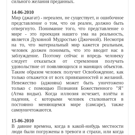
сильного желания преданных.
14-06-2010
Мир (джагат) - нереален, не существует, и ошибочное
представление о том, что он реален, должно быть
отвергнуто. Понимание того, что представление о
мире - это проекция нашего ума на реальность,
является Духовной Мудростью (Джнчной). Несмотря
на то, что материальный мир кажется реальным,
человек должен понимать, что это вводит нас в
заблуждение. Поэтому сейчас и впредь человеку
следует отказаться от стремления получать
удовольствие от появляющихся и манящих объектов.
Таким образом человек получит Освобождение, как
только откажется от всех привязанностей и желаний.
Невежество (аджняна) может быть уничтожено
только с помощью Познания Божественного "Я"
(Атма видьи). Когда иллюзия исчезает, взлёты и
падения, с которыми человек сталкивается в
постоянно меняющемся мире (самсаре), также
самоуничтожаются.
15-06-2010
В давние времена, когда в какой-нибудь местности
люди были погружены в тревоги и страхи, или когда