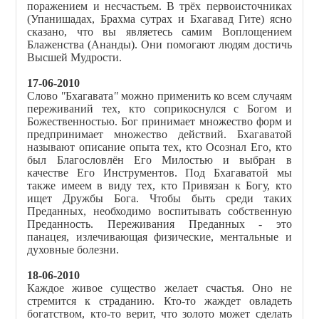
поражением и несчастьем. В трёх первоисточниках
(Упанишадах, Брахма сутрах и Бхагавад Гите) ясно
сказано, что вы являетесь самим Воплощением
Блаженства (Ананды). Они помогают людям достичь
Высшей Мудрости.
17-06-2010
Слово
"
Бхагавата
"
можно применить ко всем случаям
переживаний тех, кто соприкоснулся с Богом и
Божественностью. Бог принимает множество форм и
предпринимает множество действий. Бхагаватой
называют описание опыта тех, кто Осознал Его, кто
был Благословлён Его Милостью и выбран в
качестве Его Инструментов. Под Бхагаватой мы
также имеем в виду тех, кто Привязан к Богу, кто
ищет Дружбы Бога. Чтобы быть среди таких
Преданных, необходимо воспитывать собственную
Преданность. Переживания Преданных - это
панацея, излечивающая физические, ментальные и
духовные болезни.
18-06-2010
Каждое живое существо желает счастья. Оно не
стремится к страданию. Кто-то жаждет овладеть
богатством, кто-то верит, что золото может сделать