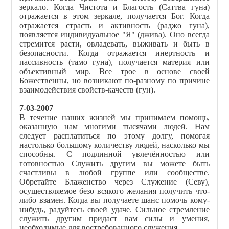
зеркало. Когда Чистота и Благость (Саттва гуна)
отражается в этом зеркале, получается Бог. Когда
отражается страсть и активность (раджо гуна),
появляется индивидуальное "Я" (джива). Оно всегда
стремится расти, овладевать, выживать и быть в
безопасности. Когда отражается инертность и
пассивность (тамо гуна), получается материя или
объективный мир. Все трое в основе своей
Божественны, но возникают по-разному по причине
взаимодействия свойств-качеств (гун).
7-03-2007
В течение наших жизней мы принимаем помощь,
оказанную нам многими тысячами людей. Нам
следует расплатиться по этому долгу, помогая
настолько большому количеству людей, насколько мы
способны. С подлинной увлечённостью или
готовностью Служить другим вы можете быть
счастливы в любой группе или сообществе.
Обретайте Блаженство через Служение (Севу),
осуществляемое безо всякого желания получить что-
либо взамен. Когда вы получаете шанс помочь кому-
нибудь, радуйтесь своей удаче. Сильное стремление
служить другим придаст вам силы и умения,
необходимые для востребованного служения.