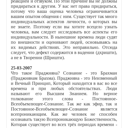
реакцией и отзвуком. По этой причине вы не должны
придираться к другим. У вас нет права придираться,
потому что ваша оценка человека ограничивается
вашим опытом общения с ним. Существует так много
индивидуальных аспектов личности, о которых вы
не знаете. Поэтому если вы хотите всецело узнать
человека, вам следует исследовать все аспекты его
индивидуальности. В нынешние времена люди судят
по внешности и оценивают людей, основываясь на
их видимых действиях. Это неправильно. Отсюда
следует, что дефект содержится в в
и
дении (дхришти),
а не в Творении (Шришти).
25-03-2007
Что такое Праджняна? Сознание - это Брахман
(Праджнянам Брахма). Праджняна - это Неизменный
и Вечный Принцип, Который находится в вас во все
времена и при любых обстоятельствах. Люди
называют его Высшим Знанием. Но верное
толкование этого слова - Постоянное-
Всеобъемлющее-Сознание. Так же как эфир, так и
Постоянное-Всеобъемлющее-Сознание является
всепроникающим. Как же человек не способен
осознавать такую Всепроникающую Божественность,
Которая существует во всех трёх периодах времени -