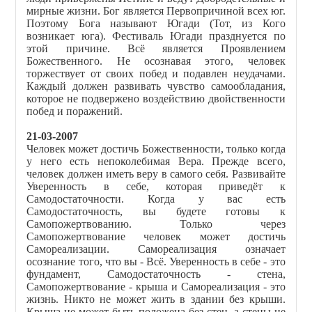
мирные жизни. Бог является Первопричиной всех юг.
Поэтому Бога называют Югади (Тот, из Кого
возникает юга). Фестиваль Югади празднуется по
этой причине. Всё является Проявлением
Божественного. Не осознавая этого, человек
торжествует от своих побед и подавлен неудачами.
Каждый должен развивать чувство самообладания,
которое не подвержено воздействию двойственности
побед и поражений.
21-03-2007
Человек может достичь Божественности, только когда
у него есть непоколебимая Вера. Прежде всего,
человек должен иметь веру в самого себя. Развивайте
Уверенность в себе, которая приведёт к
Самодостаточности. Когда у вас есть
Самодостаточность, вы будете готовы к
Самопожертвованию. Только через
Самопожертвование человек может достичь
Самореализации. Самореализация означает
осознание того, что вы - Всё. Уверенность в себе - это
фундамент, Самодостаточность - стена,
Самопожертвование - крыша и Самореализация - это
жизнь. Никто не может жить в здании без крыши.
Крыша не может быть положена без стен, а стены не