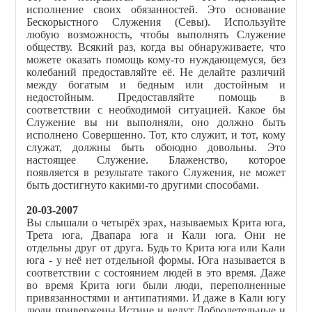
исполнение своих обязанностей. Это основание
Бескорыстного Служения (Севы). Используйте
любую возможность, чтобы выполнять Служение
обществу. Всякий раз, когда вы обнаруживаете, что
можете оказать помощь кому-то нуждающемуся, без
колебаний предоставляйте её. Не делайте различий
между богатым и бедным или достойным и
недостойным. Предоставляйте помощь в
соответствии с необходимой ситуацией. Какое бы
Служение вы ни выполняли, оно должно быть
исполнено Совершенно. Тот, кто служит, и тот, кому
служат, должны быть обоюдно довольны. Это
настоящее Служение. Блаженство, которое
появляется в результате такого Служения, не может
быть достигнуто какими-то другими способами.
20-03-2007
Вы слышали о четырёх эрах, называемых Крита юга,
Трета юга, Двапара юга и Кали юга. Они не
отдельны друг от друга. Будь то Крита юга или Кали
юга - у неё нет отдельной формы. Юга называется в
соответствии с состоянием людей в это время. Даже
во время Крита юги были люди, переполненные
привязанностями и антипатиями. И даже в Кали югу
люди привержены Истине и ведут Добродетельные и