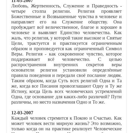
11-03-2007
Любовь, Жертвенность, Служение и Праведность -
четыре столпа религии. Религия проявляет
Божественные и Возвышенные чувства в человеке и
направляет его на Служение обществу. Она
пробуждает всё величественное, благое и хорошее в
человеке и выявляет Единство человечества. Как
жаль, что религия, у которой такие высокие и Святые
Цели, трактуется и практикуется ограниченным
образом и проповедуется как ограниченный Символ
Веры. Религия - как сокровенное чувство, которое
поддерживает всё человечество. С целью
распространения внутренних секретов веры
основатели религии установили определённые
правила поведения и передали своё послание людям.
Таким образом, когда Суть всех религий Одна и Та
же, когда все Писания провозглашают Одну и Ту же
Истину, когда Цель всех человеческих устремлений
Одна, где основание для каких-либо различий? Пути
различны, но место назначения Одно и То же.
12-03-2007
Каждый человек стремится к Покою и Счастью. Как
может человек вести мирную жизнь? Это возможно,
только когда он на практике реализует Человеческие