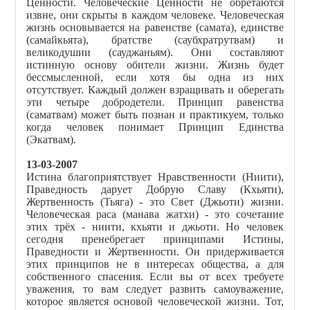
Ценности. Человеческие Ценности не обретаются
извне, они скрыты в каждом человеке. Человеческая
жизнь основывается на равенстве (самата), единстве
(самайкьята), братстве (саубхратрутвам) и
великодушии (сауджаньям). Они составляют
истинную основу обители жизни. Жизнь будет
бессмысленной, если хотя бы одна из них
отсутствует. Каждый должен взращивать и оберегать
эти четыре добродетели. Принцип равенства
(саматвам) может быть познан и практикуем, только
когда человек понимает Принцип Единства
(Экатвам).
13-03-2007
Истина благоприятствует Нравственности (Ниити),
Праведность дарует Добрую Славу (Кхьяти),
Жертвенность (Тьяга) - это Свет (Джьоти) жизни.
Человеческая раса (манава жатхи) - это сочетание
этих трёх - ниити, кхьяти и джьоти. Но человек
сегодня пренебрегает принципами Истины,
Праведности и Жертвенности. Он придерживается
этих принципов не в интересах общества, а для
собственного спасения. Если вы от всех требуете
уважения, то вам следует развить самоуважение,
которое является основой человеческой жизни. Тот,