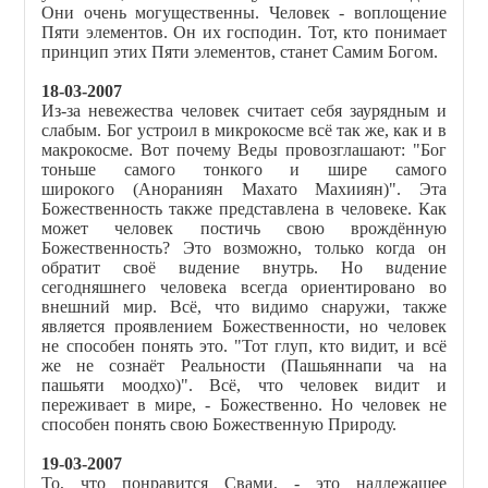
Они очень могущественны. Человек - воплощение
Пяти элементов. Он их господин. Тот, кто понимает
принцип этих Пяти элементов, станет Самим Богом.
18-03-2007
Из-за невежества человек считает себя заурядным и
слабым. Бог устроил в микрокосме всё так же, как и в
макрокосме. Вот почему Веды провозглашают: "Бог
тоньше самого тонкого и шире самого
широкого
(Анораниян Махато Махииян)". Эта
Божественность также представлена в человеке. Как
может человек постичь свою врождённую
Божественность? Это возможно, только когда он
обратит своё в
и
дение внутрь. Но в
и
дение
сегодняшнего человека всегда ориентировано во
внешний мир. Всё, что видимо снаружи, также
является проявлением Божественности, но человек
не способен понять это. "Тот глуп, кто видит, и всё
же не сознаёт Реальности (Пашьяннапи ча на
пашьяти моодхо)". Всё, что человек видит и
переживает в мире, - Божественно. Но человек не
способен понять свою Божественную Природу.
19-03-2007
То, что понравится Свами, - это надлежащее