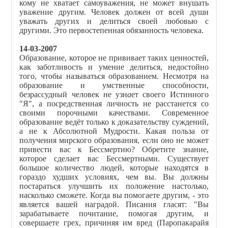
кому не хватает самоуважения, не может внушать
уважение другим. Человек должен от всей души
уважать других и делиться своей любовью с
другими. Это первостепенная обязанность человека.
14-03-2007
Образование, которое не прививает таких ценностей,
как заботливость и умение делиться, недостойно
того, чтобы называться образованием. Несмотря на
образование и умственные способности,
безрассудный человек не узн
а
ет своего Истинного
"Я", а посредственная личность не расстанется со
своими порочными качествами. Современное
образование ведёт только к доказательству суждений,
а не к Абсолютной Мудрости. Какая польза от
получения мирского образования, если оно не может
привести вас к Бессмертию? Обретите знание,
которое сделает вас Бессмертными. Существует
большое количество людей, которые находятся в
гораздо худших условиях, чем вы. Вы должны
постараться улучшить их положение настолько,
насколько сможете. Когда вы помогаете другим, - это
является вашей наградой. Писания гласят: "Вы
зарабатываете почитание, помогая другим, и
совершаете грех, причиняя им вред (Паропакарайя