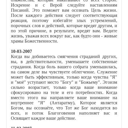
Искренне и с Верой следуйте наставлениям
Писаний. Это поможет вам осознать Цель жизни.
После каждого действия следует соответствующая
реакция, поэтому избегайте злых устремлений,
порочных слов и действий, которые вредят другим, и
по этой причине, в результате, вредят вам. Ведите
жизнь, уважая всех вокруг вас, как будто они - живые
храмы Божественности.
10-03-2007
Когда вы добиваетесь смягчения страданий других,
вы, в действительности, уменьшаете собственные
страдания. Когда боль вашего собрата уменьшилась,
на самом деле вы чувствуете облегчение. Служение
может быть эффективным, только когда чувства "Я"
и "моё" уступают место "Богу" и "Божьему". Эгоизм
сильно возрастает, только когда ваше внимание
сфокусировано на теле и его потребностях. Когда
вместо этого вы направляете ваше внимание на
внутреннее "Я" (Антаратму), Которое является
Богом, вы осознаёте, что Тот же Бог находится во
всех, и поток Благоговения наполняет вас и
Освящает каждое ваше действие.