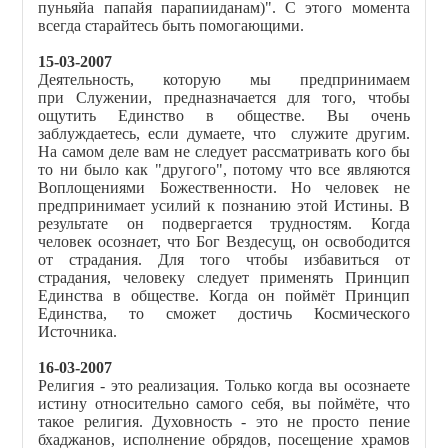
пуньяйа папайя парапииданам)". С этого момента
всегда старайтесь быть помогающими.
15-03-2007
Деятельность, которую мы предпринимаем
при Служении, предназначается для того, чтобы
ощутить Единство в обществе. Вы очень
заблуждаетесь, если думаете, что служите другим.
На самом деле вам не следует рассматривать кого бы
то ни было как "другого", потому что все являются
Воплощениями Божественности. Но человек не
предпринимает усилий к познанию этой Истины. В
результате он подвергается трудностям. Когда
человек осозн
а
ет, что Бог Вездесущ, он освободится
от страдания. Для того чтобы избавиться от
страдания, человеку следует применять Принцип
Единства в обществе. Когда он поймёт Принцип
Единства, то сможет достичь Космического
Источника.
16-03-2007
Религия - это реализация. Только когда вы осознаете
истину относительно самого себя, вы поймёте, что
такое религия. Духовность - это не просто пение
бхаджанов, исполнение обрядов, посещение храмов