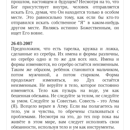
прошлом, настоящем и будущем? Несмотря на то, что
Бог присутствует внутри, человек отправляется
искать Его, думая, что Он находится только в особом
месте. Это равносильно тому, как если бы кто-то
отправился искать собственное "Я" в каком-нибудь
другом месте. Являясь истинно Божественным, он
ищет Его вовне.
26-03-2007
Предположим, что есть тарелка, кружка и ложка,
сделанные из серебра. Их имена и формы различны,
но серебро одно и то же для всех них. Имена и
формы изменяются, но серебро остаётся неизменным.
Таким же образом, ребёнок становится мальчиком,
потом мужчиной, а потом стариком. Форма
продолжает изменяться, но Дух остаётся
неизменным. Не веруйте в тело, которое постоянно
изменяется. Тело как пузырь на воде, ум как
бешенная обезьяна. Не следуйте за телом, не следуйте
за умом. Следуйте за Совестью. Совесть - это Атма
(Я). Всецело верьте в Атму. Если вы полагаетесь на
тело, ум и чувства, то обречены сталкиваться с
проблемами. Несмотря на это, до тех пор пока вы
живёте в этом мире, вам следует исполнять свои
обязанности, используя тело и ум как инструменты.