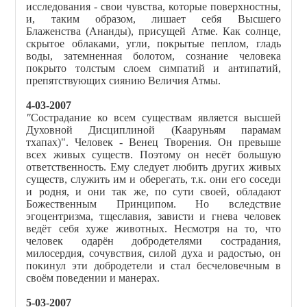
исследования - свои чувства, которые поверхностны,
и, таким образом, лишает себя Высшего
Блаженства (Ананды), присущей Атме. Как солнце,
скрытое облаками, угли, покрытые пеплом, гладь
воды, затемненная болотом, сознание человека
покрыто толстым слоем симпатий и антипатий,
препятствующих сиянию Величия Атмы.
4-03-2007
"
Сострадание ко всем существам является высшей
Духовной Дисциплиной (Кааруньям парамам
тхапах)". Человек - Венец Творения. Он превыше
всех живых существ. Поэтому он несёт большую
ответственность. Ему следует любить других живых
существ, служить им и оберегать, т.к. они его соседи
и родня, и они так же, по сути своей, обладают
Божественным Принципом. Но вследствие
эгоцентризма, тщеславия, зависти и гнева человек
ведёт себя хуже животных. Несмотря на то, что
человек одарён добродетелями сострадания,
милосердия, сочувствия, силой духа и радостью, он
покинул эти добродетели и стал бесчеловечным в
своём поведении и манерах.
5-03-2007