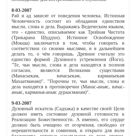
8-03-2007
Рай и ад зависят от поведения человека. Истинная
Человечность состоит из обладания единством
мысли, слова и дела. Выражаясь Ведическим языком,
это - единство, описываемое как Тройная Чистота
(Трикарана Шуддхи). Истинное Освобождение
(Мокша) заключается в том, чтобы говорить в
соответствии со своими мыслями, и в дальнейшем
делать то, о чём говоришь. Древние считали это
единство формой Духовного устремления (Йоги).
"
Те, чьи мысли, слова и дела находятся в полном
согласии, являются Великими существами
(Манасьекам, вачасьекам, карманьекам
Махаатманам)". "Порочны те, чьи мысли, слова и
дела находятся в противоречии (Манас-аньяс, вачас-
аньяс, карманья-аньяс дураасманам)".
9-03-2007
Духовный искатель (Садхака) в качестве своей Цели
должен иметь состояние духовной готовности к
Реализации Божественности. А именно, его сердце
должно быть очищено от огорчения, свободно от
нерешительности и сомнения, и открыто для волн
блаженства, которые накатывают со всех сторон.