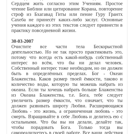
Сердцем жить согласно этим Учениям. Простое
чтение Библии или цитирование Корана, повторение
строф из Бхагавад Гиты или пение Гуру Грантх
Сахеба не принесёт каких-либо заслуг. Основные
учения каждого из этих текстов следует привнести в
практику повседневной жизни.
30-03-2007
Очистите все части тела Бескорыстной
деятельностью. Но не так просто практиковать это,
потому что всегда есть какой-нибудь собственный
интерес во всём, что бы ни делал человек.
Собственный интерес тоже необходим, но он должен
быть в определённых пределах. Бог - Океан
Блаженства. Каков размер твоей ёмкости, таково и
количество воды, которую ты можешь набрать из
океана. Если ты хочешь набрать больше Блаженства
из Океана Блаженства, т.е. Бога, тебе следует
увеличить размер ёмкости, что означает, что ты
должен развивать широту Любви. Расширяющаяся
Любовь - это жизнь, а ограниченная любовь - это
смерть. Взращивайте в себе Любовь и делитесь ею с
остальными. Что бы вы ни делали, делайте так,
чтобы порадовать Бога. Только тогда вы
самореализуетесь в своей работе. Все ваши действия