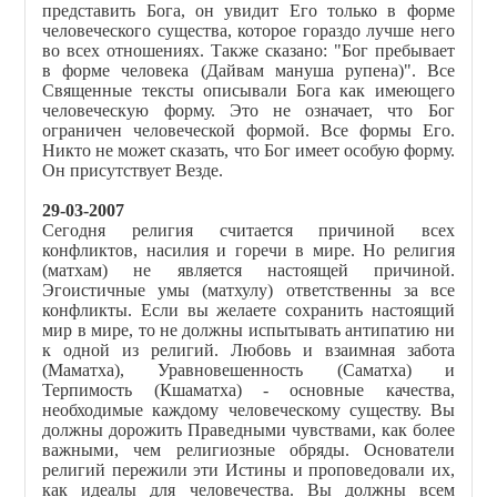
представить Бога, он увидит Его только в форме
человеческого существа, которое гораздо лучше него
во всех отношениях. Также сказано: "Бог пребывает
в форме человека
(Дайвам мануша рупена)". Все
Священные тексты описывали Бога как имеющего
человеческую форму. Это не означает, что Бог
ограничен человеческой формой. Все формы Его.
Никто не может сказать, что Бог имеет особую форму.
Он присутствует Везде.
29-03-2007
Сегодня религия считается причиной всех
конфликтов, насилия и горечи в мире. Но религия
(матхам) не является настоящей причиной.
Эгоистичные умы (матхулу) ответственны за все
конфликты. Если вы желаете сохранить настоящий
мир в мире, то не должны испытывать антипатию ни
к одной из религий. Любовь и взаимная забота
(Маматха), Уравновешенность (Саматха) и
Терпимость (Кшаматха) - основные качества,
необходимые каждому человеческому существу. Вы
должны дорожить Праведными чувствами, как более
важными, чем религиозные обряды. Основатели
религий пережили эти Истины и проповедовали их,
как идеалы для человечества. Вы должны всем