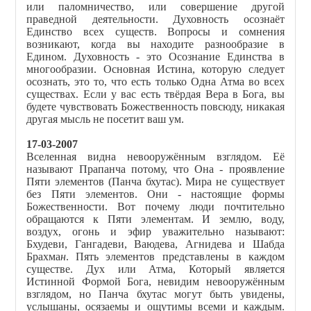
или паломничество, или совершение другой
праведной деятельности. Духовность осознаёт
Единство всех существ. Вопросы и сомнения
возникают, когда вы находите разнообразие в
Едином. Духовность - это Осознание Единства в
многообразии. Основная Истина, которую следует
осознать, это то, что есть только Одна Атма во всех
существах. Если у вас есть твёрдая Вера в Бога, вы
будете чувствовать Божественность повсюду, никакая
другая мысль не посетит ваш ум.
17-03-2007
Вселенная видна невооружённым взглядом. Её
называют Прапанча потому, что Она - проявление
Пяти элементов (Панча бхутас). Мира не существует
без Пяти элементов. Они - настоящие формы
Божественности. Вот почему люди почтительно
обращаются к Пяти элементам. И землю, воду,
воздух, огонь и эфир уважительно называют:
Бхудеви, Гангадеви, Ваюдева, Агнидева и Шабда
Брахма
н
. Пять элементов представлены в каждом
существе. Дух или Атма, Который является
Истинной Формой Бога, невидим невооружённым
взглядом, но Панча бхутас могут быть увидены,
услышаны, осязаемы и ощутимы всеми и каждым.