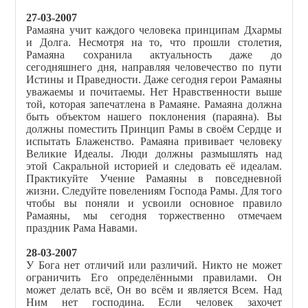
27-03-2007
Рамаяна учит каждого человека принципам Дхармы
и Долга. Несмотря на то, что прошли столетия,
Рамаяна сохранила актуальность даже до
сегодняшнего дня, направляя человечество по пути
Истины и Праведности. Даже сегодня герои Рамаяны
уважаемы и почитаемы. Нет Нравственности выше
той, которая запечатлена в Рамаяне. Рамаяна должна
быть объектом нашего поклонения (параяна). Вы
должны поместить Принцип Рамы в своём Сердце и
испытать Блаженство. Рамаяна прививает человеку
Великие Идеалы. Люди должны размышлять над
этой Сакральной историей и следовать её идеалам.
Практикуйте Учение Рамаяны в повседневной
жизни. Следуйте повелениям Господа Рамы. Для того
чтобы вы поняли и усвоили основное правило
Рамаяны, мы сегодня торжественно отмечаем
праздник Рама Навами.
28-03-2007
У Бога нет отличий или различий. Никто не может
ограничить Его определёнными правилами. Он
может делать всё, Он во всём и является Всем. Над
Ним нет господина. Если человек захочет