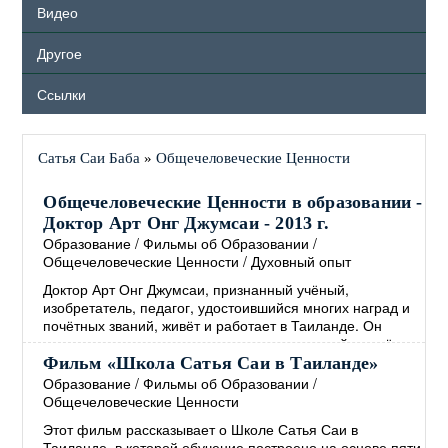
Видео
Другое
Ссылки
Сатья Саи Баба
»
Общечеловеческие Ценности
Общечеловеческие Ценности в образовании -
Доктор Арт Онг Джумсаи - 2013 г.
Образование
/
Фильмы об Образовании
/
Общечеловеческие Ценности
/
Духовный опыт
Доктор Арт Онг Джумсаи, признанный учёный,
изобретатель, педагог, удостоившийся многих наград и
почётных званий, живёт и работает в Таиланде. Он
является создателем и директором известной во всём
мире школы Сатья Саи, основанной на
Фильм «Школа Сатья Саи в Таиланде»
Общечеловеческих Ценностях. В своём выступлении,
Образование
/
Фильмы об Образовании
/
которое проходило в Сингапуре в 2013 году, доктор Арт
Общечеловеческие Ценности
Онг Джумсаи рассказывает о том, как интегрировать
Этот фильм рассказывает о Школе Сатья Саи в
Общечеловеческие Ценности в образование, а также о
Таиланде, в которой обучение построено на основе пяти