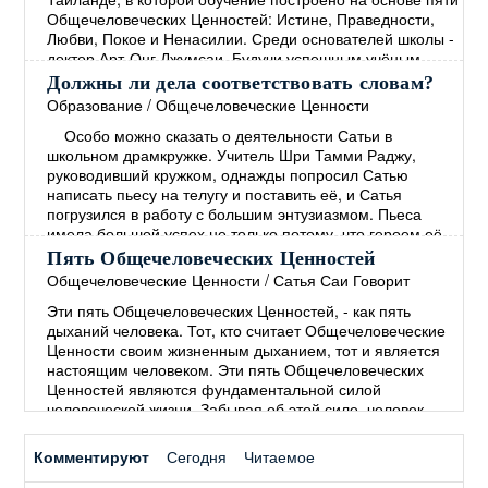
жизни школы и опыте её
→
Общечеловеческих Ценностей: Истине, Праведности,
Любви, Покое и Ненасилии. Среди основателей школы -
доктор Арт-Онг Джумсаи. Будучи успешным учёным,
политиком и общественным деятелем, доктор Джумсаи
Должны ли дела соответствовать словам?
является директором этой школы на протяжении более
Образование
/
Общечеловеческие Ценности
20 лет. Вся жизнь школы, начиная с
Особо можно сказать о деятельности Сатьи в
общеобразовательной программы и заканчивая
школьном драмкружке. Учитель Шри Тамми Раджу,
финансированием, основана на
→
руководивший кружком, однажды попросил Сатью
написать пьесу на телугу и поставить её, и Сатья
погрузился в работу с большим энтузиазмом. Пьеса
имела большой успех не только потому, что героем её
был мальчик, которого играл Сам Сатья, но, главным
Пять Общечеловеческих Ценностей
образом, потому, что её темой был извечный
Общечеловеческие Ценности
/
Сатья Саи Говорит
человеческий грех – лицемерие, состоящее в том, что
Эти пять Общечеловеческих Ценностей, - как пять
"человек
→
дыханий человека. Тот, кто считает Общечеловеческие
Ценности своим жизненным дыханием, тот и является
настоящим человеком. Эти пять Общечеловеческих
Ценностей являются фундаментальной силой
человеческой жизни. Забывая об этой силе, человек
начинает полагаться на силы мирские. В древние
времена люди понимали, что пять Общечеловеческих
Комментируют
Сегодня
Читаемое
Ценностей необходимы для Покоя и процветания во
всём мире. Мы не
→