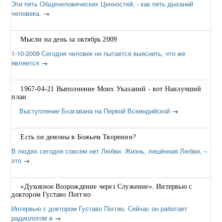
Эти пять Общечеловеческих Ценностей, - как пять дыханий
человека.
→
Мысли на день за октябрь 2009
1-10-2009 Сегодня человек не пытается выяснить, что же
является
→
1967-04-21 Выполнение Моих Указаний - вот Наилучший
план
Выступление Бхагавана на Первой Всеиндийской
→
Есть ли демоны в Божьем Творении?
В людях сегодня совсем нет Любви. Жизнь, лишённая Любви, –
это
→
«Духовное Возрождение через Cлужение». Интервью с
доктором Густаво Поггио
Интервью с доктором Густаво Поггио. Сейчас он работает
радиологом в
→