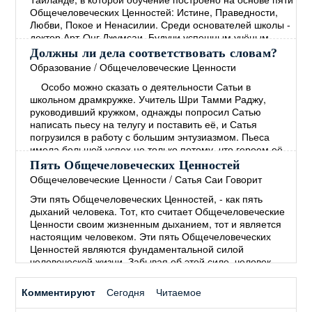
жизни школы и опыте её
→
Общечеловеческих Ценностей: Истине, Праведности,
Любви, Покое и Ненасилии. Среди основателей школы -
доктор Арт-Онг Джумсаи. Будучи успешным учёным,
политиком и общественным деятелем, доктор Джумсаи
Должны ли дела соответствовать словам?
является директором этой школы на протяжении более
Образование
/
Общечеловеческие Ценности
20 лет. Вся жизнь школы, начиная с
Особо можно сказать о деятельности Сатьи в
общеобразовательной программы и заканчивая
школьном драмкружке. Учитель Шри Тамми Раджу,
финансированием, основана на
→
руководивший кружком, однажды попросил Сатью
написать пьесу на телугу и поставить её, и Сатья
погрузился в работу с большим энтузиазмом. Пьеса
имела большой успех не только потому, что героем её
был мальчик, которого играл Сам Сатья, но, главным
Пять Общечеловеческих Ценностей
образом, потому, что её темой был извечный
Общечеловеческие Ценности
/
Сатья Саи Говорит
человеческий грех – лицемерие, состоящее в том, что
Эти пять Общечеловеческих Ценностей, - как пять
"человек
→
дыханий человека. Тот, кто считает Общечеловеческие
Ценности своим жизненным дыханием, тот и является
настоящим человеком. Эти пять Общечеловеческих
Ценностей являются фундаментальной силой
человеческой жизни. Забывая об этой силе, человек
начинает полагаться на силы мирские. В древние
времена люди понимали, что пять Общечеловеческих
Комментируют
Сегодня
Читаемое
Ценностей необходимы для Покоя и процветания во
всём мире. Мы не
→