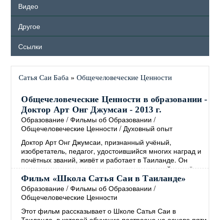
Видео
Другое
Ссылки
Сатья Саи Баба
»
Общечеловеческие Ценности
Общечеловеческие Ценности в образовании -
Доктор Арт Онг Джумсаи - 2013 г.
Образование
/
Фильмы об Образовании
/
Общечеловеческие Ценности
/
Духовный опыт
Доктор Арт Онг Джумсаи, признанный учёный,
изобретатель, педагог, удостоившийся многих наград и
почётных званий, живёт и работает в Таиланде. Он
является создателем и директором известной во всём
мире школы Сатья Саи, основанной на
Фильм «Школа Сатья Саи в Таиланде»
Общечеловеческих Ценностях. В своём выступлении,
Образование
/
Фильмы об Образовании
/
которое проходило в Сингапуре в 2013 году, доктор Арт
Общечеловеческие Ценности
Онг Джумсаи рассказывает о том, как интегрировать
Этот фильм рассказывает о Школе Сатья Саи в
Общечеловеческие Ценности в образование, а также о
Таиланде, в которой обучение построено на основе пяти