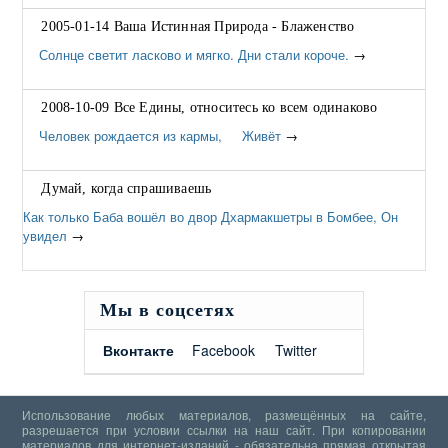
2005-01-14 Ваша Истинная Природа - Блаженство
Солнце светит ласково и мягко. Дни стали короче.
→
2008-10-09 Все Едины, относитесь ко всем одинаково
Человек рождается из кармы, Живёт
→
Думай, когда спрашиваешь
Как только Баба вошёл во двор Дхармакшетры в Бомбее, Он
увидел
→
Мы в соцсетях
Вконтакте
Facebook
Twitter
Использование любых материалов, размещённых на сайте,
разрешается при условии ссылки на наш сайт. При копировании
материалов для интернет-изданий - обязательна прямая открытая