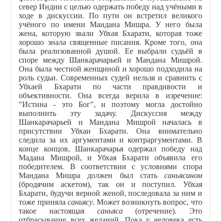
север Индии с целью одержать победу над учёными в
ходе в дискуссии. По пути он встретил великого
учёного по имени Мандана Мишра. У него была
жена, которую звали Убхая Бхарати, которая тоже
хорошо знала священные писания. Кроме того, она
была реализованной душой. Ее выбрали судьёй в
споре между Шанкарачарьей и Мандана Мишрой.
Она была честной женщиной и хорошо подходила на
роль судьи. Современных судей нельзя и сравнить с
Убхаей Бхарати по части правдивости и
объективности. Она всегда верила в изречение:
"Истина - это Бог", и поэтому могла достойно
выполнить эту задачу. Дискуссия между
Шанкарачарьей и Мандана Мишрой началась в
присутствии Убхаи Бхарати. Она внимательно
следила за их аргументами и контраргументами. В
конце концов, Шанкарачарья одержал победу над
Мадана Мишрой, и Убхая Бхарати объявила его
победителем. В соответствии с условиями спора
Мандана Мишра должен был стать
саньясином
(бродячим аскетом), так он и поступил. Убхая
Бхарати, будучи верной женой, последовала за ним и
тоже приняла
саньясу
. Может возникнуть вопрос, что
такое настоящая
саньяса
(отречение). Это
отбрасывание всех желаний. Пока у человека есть