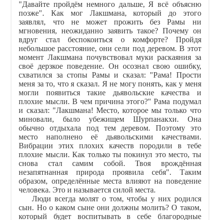
"Давайте пройдём немного дальше, Я всё объясню
позже". Как мог Лакшмана, который до этого
заявлял, что не может прожить без Рамы ни
мгновения, неожиданно заявить такое? Почему он
вдруг стал беспокоиться о комфорте? Пройдя
небольшое расстояние, они сели под деревом. В этот
момент Лакшмана почувствовал муки раскаяния за
своё дерзкое поведение. Он осознал свою ошибку,
схватился за стопы Рамы и сказал: "Рама! Прости
меня за то, что я сказал. Я не могу понять, как у меня
могли появиться такие дьявольские качества и
плохие мысли. В чем причина этого?" Рама подумал
и сказал: "Лакшмана! Место, которое мы только что
миновали, было убежищем Шурпанакхи. Она
обычно отдыхала под тем деревом. Поэтому это
место наполнено её дьявольскими качествами.
Вибрации этих плохих качеств породили в тебе
плохие мысли. Как только ты покинул это место, ты
снова стал самим собой. Твоя врождённая
незапятнанная природа проявила себя". Таким
образом, определённые места влияют на поведение
человека. Это и называется силой места.
Люди всегда молят о том, чтобы у них родился
сын. Но о каком сыне они должны молить? О таком,
который будет воспитывать в себе благородные