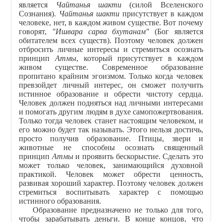
является
Чайтанья шакти
(силой Вселенского
Сознания).
Чайтанья шакти
присутствует в каждом
человеке, нет, в каждом живом существе. Вот почему
говорят,
"Ишвара сарва бхутанам"
(Бог является
обитателем всех существ). Поэтому человек должен
отбросить личные интересы и стремиться осознать
принцип
Атмы
, который присутствует в каждом
живом существе. Современное образование
пропитано крайним эгоизмом. Только когда человек
превзойдет личный интерес, он сможет получить
истинное образование и обрести чистоту сердца.
Человек должен подняться над личными интересами
и помогать другим людям в духе самопожертвования.
Только тогда человек станет настоящим человеком, и
его можно будет так называть. Этого нельзя достичь,
просто получив образование. Птицы, звери и
животные не способны осознать священный
принцип
Атмы
и проявить бескорыстие. Сделать это
может только человек, занимающийся духовной
практикой. Человек может обрести ценность,
развивая хороший характер. Поэтому человек должен
стремиться воспитывать характер с помощью
истинного образования.
Образование предназначено не только для того,
чтобы зарабатывать деньги. В конце концов, что