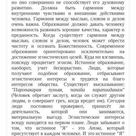
но оно совершенно не способствует его духовному
развитию. Должна быть гармония между
внутренними чувствами и внешними действиями
человека. Гармония между мыслью, словом и делом
очень важна. Образование должно давать человеку
возможность развивать хорошие качества, характер и
преданность. Когда существует гармония между
мыслью, словом и делом, человек может обрести
чистоту и осознать Божественность. Современное
образование ориентировано исключительно на
достижение эгоистических целей. Куда ни взглянешь,
повсюду процветает эгоизм. Истинное образование,
наоборот, учит бескорыстию. Люди, которые
получают подобное образование, отбрасывают
эгоистические интересы и трудятся на благо
интересов общества. Существует высказывание:
"Паропакарая пуньяя, папайа парапииданам"
(Человек обретает заслугу, когда он служит другим
людям, и совершает грех, когда вредит им). Сегодня
люди постоянно проверяют, принесёт ли
деятельность, которой они занимаются,
материальную выгоду. Эгоистические интересы
всюду находятся на первом плане. Люди забывают о
том, что истинное "Я" - это
Атма
, который
присутствует в каждом человеке. И это истинное "Я"