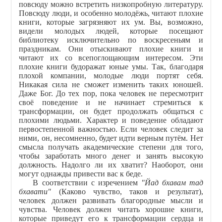
повсюду можно встретить низкопробную литературу.
Повсюду люди, и особенно молодёжь, читают плохие
книги, которые загрязняют их ум. Вы, возможно,
видели молодых людей, которые посещают
библиотеку исключительно по воскресеньям и
праздникам. Они отыскивают плохие книги и
читают их со всепоглощающим интересом. Эти
плохие книги будоражат юные умы. Так, благодаря
плохой компании, молодые люди портят себя.
Никакая сила не сможет изменить таких юношей.
Даже Бог. До тех пор, пока человек не пересмотрит
своё поведение и не начинает стремиться к
трансформации, он будет продолжать общаться с
плохими людьми. Характер и поведение обладают
первостепенной важностью. Если человек следит за
ними, он, несомненно, будет идти верным путём. Нет
смысла получать академические степени для того,
чтобы заработать много денег и занять высокую
должность. Надолго ли их хватит? Наоборот, они
могут однажды привести вас к беде.
В соответствии с изречением
"Йад бхавам тад
бхавати"
(Каково чувство, таков и результат),
человек должен развивать благородные мысли и
чувства. Человек должен читать хорошие книги,
которые приведут его к трансформации сердца и