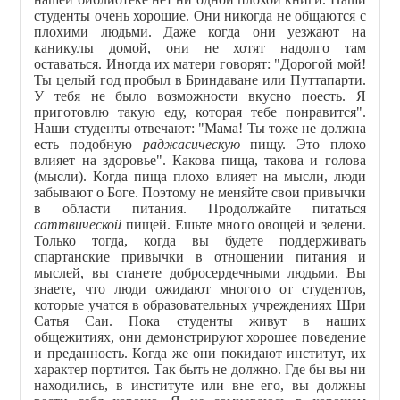
студенты очень хорошие. Они никогда не общаются с
плохими людьми. Даже когда они уезжают на
каникулы домой, они не хотят надолго там
оставаться. Иногда их матери говорят: "Дорогой мой!
Ты целый год пробыл в Бриндаване или Путтапарти.
У тебя не было возможности вкусно поесть. Я
приготовлю такую еду, которая тебе понравится".
Наши студенты отвечают: "Мама! Ты тоже не должна
есть подобную
раджасическую
пищу. Это плохо
влияет на здоровье". Какова пища, такова и голова
(мысли). Когда пища плохо влияет на мысли, люди
забывают о Боге. Поэтому не меняйте свои привычки
в области питания. Продолжайте питаться
саттвической
пищей. Ешьте много овощей и зелени.
Только тогда, когда вы будете поддерживать
спартанские привычки в отношении питания и
мыслей, вы станете добросердечными людьми. Вы
знаете, что люди ожидают многого от студентов,
которые учатся в образовательных учреждениях Шри
Сатья Саи. Пока студенты живут в наших
общежитиях, они демонстрируют хорошее поведение
и преданность. Когда же они покидают институт, их
характер портится. Так быть не должно. Где бы вы ни
находились, в институте или вне его, вы должны