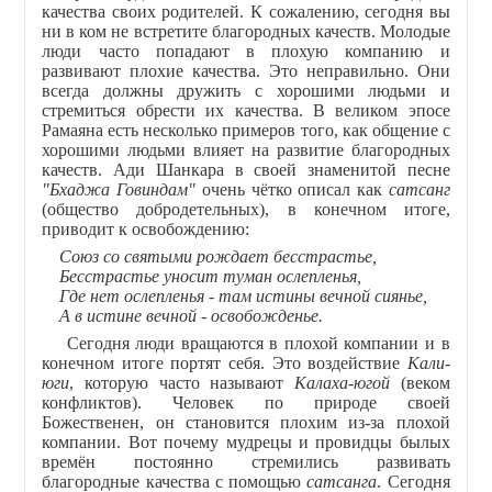
качества своих родителей. К сожалению, сегодня вы
ни в ком не встретите благородных качеств. Молодые
люди часто попадают в плохую компанию и
развивают плохие качества. Это неправильно. Они
всегда должны дружить с хорошими людьми и
стремиться обрести их качества. В великом эпосе
Рамаяна есть несколько примеров того, как общение с
хорошими людьми влияет на развитие благородных
качеств. Ади Шанкара в своей знаменитой песне
"Бхаджа Говиндам"
очень чётко описал как
сатсанг
(общество добродетельных), в конечном итоге,
приводит к освобождению:
Союз со святыми рождает бесстрастье,
Бесстрастье уносит туман ослепленья,
Где нет ослепленья - там истины вечной сиянье,
А в истине вечной - освобожденье.
Сегодня люди вращаются в плохой компании и в
конечном итоге портят себя. Это воздействие
Кали-
юги
, которую часто называют
Калаха-югой
(веком
конфликтов). Человек по природе своей
Божественен, он становится плохим из-за плохой
компании. Вот почему мудрецы и провидцы былых
времён постоянно стремились развивать
благородные качества с помощью
сатсанга
. Сегодня