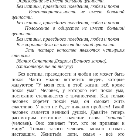
Образование не имеет большой ценности.
Без истины, праведного поведения, любви и покоя
Благотворительность не имеет большой
ценности.
Без истины, праведного поведения, любви и покоя
Положение в обществе не имеет большой
ценности.
Без истины, праведного поведения, любви и покоя
Все хорошие дела не имеют большой ценности.
Эти четыре качества являются четырьмя
стенами
Здания Санатана Дхармы (Вечного закона).
(стихотворение на телугу)
Без истины, праведности и любви не может быть
покоя. Часто можно встретить людей, которые
жалуются: "У меня есть в этой жизни всё, кроме
покоя ума". Человек, у которого нет покоя ума,
постоянно сталкивается с трудностями. Как только
человек обретёт покой ума, он сможет жить
счастливо. У него не будет никаких проблем! Такой
человек является великой душой. Давайте теперь
рассмотрим истинное значение слова
"манава"
(человек). Оно означает "тот, кто не привязан к
миру". Только такого человека можно назвать
настоящим. Женитьба, дети, семья - всё это