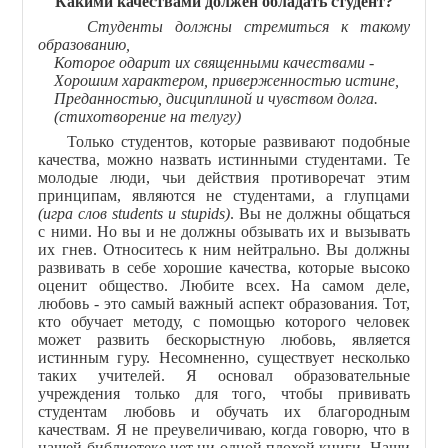
Какими качествами должен обладать студент?
Студенты должны стремиться к такому
образованию,
Которое одарит их священными качествами -
Хорошим характером, приверженностью истине,
Преданностью, дисциплиной и чувством долга.
(стихотворение на телугу)
Только студентов, которые развивают подобные
качества, можно назвать истинными студентами. Те
молодые люди, чьи действия противоречат этим
принципам, являются не студентами, а глупцами
(игра слов students и stupids)
. Вы не должны общаться
с ними. Но вы и не должны обзывать их и вызывать
их гнев. Относитесь к ним нейтрально. Вы должны
развивать в себе хорошие качества, которые высоко
оценит общество. Любите всех. На самом деле,
любовь - это самый важный аспект образования. Тот,
кто обучает методу, с помощью которого человек
может развить бескорыстную любовь, является
истинным гуру. Несомненно, существует несколько
таких учителей. Я основал образовательные
учреждения только для того, чтобы прививать
студентам любовь и обучать их благородным
качествам. Я не преувеличиваю, когда говорю, что в
нашей библиотеке нет ни одной плохой книги. Наши