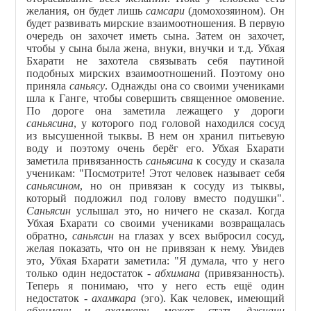
желания, он будет лишь
самсари
(домохозяином). Он
будет развивать мирские взаимоотношения. В первую
очередь он захочет иметь сына. Затем он захочет,
чтобы у сына была жена, внуки, внучки и т.д. Убхая
Бхарати не захотела связывать себя паутиной
подобных мирских взаимоотношений. Поэтому оно
приняла
саньясу
. Однажды она со своими учениками
шла к Ганге, чтобы совершить священное омовение.
По дороге она заметила лежащего у дороги
саньясина
, у которого под головой находился сосуд
из высушенной тыквы. В нем он хранил питьевую
воду и поэтому очень берёг его. Убхая Бхарати
заметила привязанность
саньясина
к сосуду и сказала
ученикам: "Посмотрите! Этот человек называет себя
саньясином
, но он привязан к сосуду из тыквы,
который подложил под голову вместо подушки".
Саньясин
услышал это, но ничего не сказал. Когда
Убхая Бхарати со своими учениками возвращалась
обратно,
саньясин
на глазах у всех выбросил сосуд,
желая показать, что он не привязан к нему. Увидев
это, Убхая Бхарати заметила: "Я думала, что у него
только один недостаток -
абхимана
(привязанность).
Теперь я понимаю, что у него есть ещё один
недостаток -
ахамкара
(эго). Как человек, имеющий
абхиману
и
ахамкару
, может стать
джнани