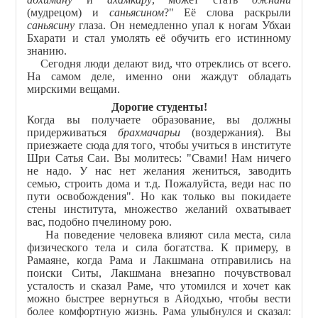
(мудрецом) и
саньясином
?" Её слова раскрыли
саньясину
глаза. Он немедленно упал к ногам Убхаи
Бхарати и стал умолять её обучить его истинному
знанию.
Сегодня люди делают вид, что отреклись от всего.
На самом деле, именно они жаждут обладать
мирскими вещами.
Дорогие студенты!
Когда вы получаете образование, вы должны
придерживаться
брахмачарьи
(воздержания). Вы
приезжаете сюда для того, чтобы учиться в институте
Шри Сатья Саи. Вы молитесь: "Свами! Нам ничего
не надо. У нас нет желания жениться, заводить
семью, строить дома и т.д. Пожалуйста, веди нас по
пути освобождения". Но как только вы покидаете
стены института, множество желаний охватывает
вас, подобно пчелиному рою.
На поведение человека влияют сила места, сила
физического тела и сила богатства. К примеру, в
Рамаяне, когда Рама и Лакшмана отправились на
поиски Ситы, Лакшмана внезапно почувствовал
усталость и сказал Раме, что утомился и хочет как
можно быстрее вернуться в Айодхью, чтобы вести
более комфортную жизнь. Рама улыбнулся и сказал: