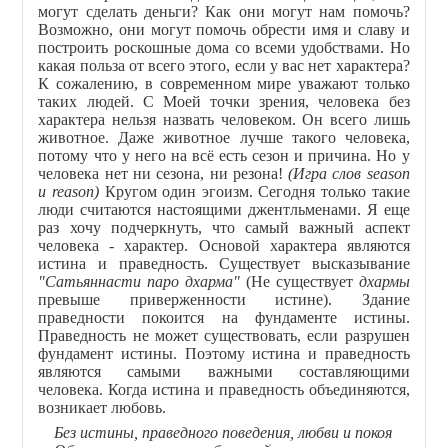
могут сделать деньги? Как они могут нам помочь?
Возможно, они могут помочь обрести имя и славу и
построить роскошные дома со всеми удобствами. Но
какая польза от всего этого, если у вас нет характера?
К сожалению, в современном мире уважают только
таких людей. С Моей точки зрения, человека без
характера нельзя назвать человеком. Он всего лишь
животное. Даже животное лучше такого человека,
потому что у него на всё есть сезон и причина. Но у
человека нет ни сезона, ни резона!
(Игра слов season
и reason)
Кругом один эгоизм. Сегодня только такие
люди считаются настоящими джентльменами. Я еще
раз хочу подчеркнуть, что самый важный аспект
человека - характер. Основой характера являются
истина и праведность. Существует высказывание
"Сатьяннасти паро дхарма"
(Не существует
дхармы
превыше приверженности истине). Здание
праведности покоится на фундаменте истины.
Праведность не может существовать, если разрушен
фундамент истины. Поэтому истина и праведность
являются самыми важными составляющими
человека. Когда истина и праведность объединяются,
возникает любовь.
Без истины, праведного поведения, любви и покоя