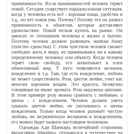
привязанности. Из-за привязанностей человек теряет
покой. Сегодня существует парадоксальная ситуация,
когда у человека есть всё - хорошая пища, удобства и
т.д., но нет покоя ума. Почему? Потому что он развил
привязанность к объектам, которые доставляют
удовольствие. Покой нельзя купить на рынке. Он
зависит от отношения человека к жизни и бытию.
Поэтому человек должен развивать
экатма бхаву
(чувство единства). С этим чувством человек сможет
свободно жить в миру, не привязываясь ни к какому
определенному человеку или объекту. Когда человек
теряет свою свободу, его захватывает в плен
объективный мир. У него появляются желания,
вожделение и т.д. Там, где есть вожделение, любовь
не может существовать. Роза, цветок любви, учит нас
многим хорошим вещам. Это красота, беззвучно
говорящая на языке аромата. Роза окружена шипами.
В этом примере розу можно сравнить с любовью, а
шипы - с вожделением. Человек должен уметь
срывать цветок любви, не уколовшись о шипы
вожделения. Только когда человек разовьёт чистую
любовь, не загрязнённую желанием и вожделением,
его можно будет назвать настоящим человеком.
Однажды Ади Шанкара, величайший сторонник
философии
Адвайты
, отправился в путешествие на