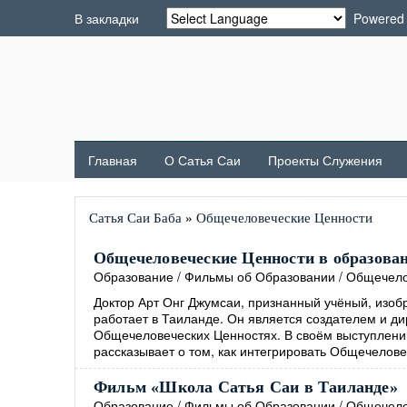
В закладки
Powered
Главная
О Сатья Саи
Проекты Служения
Сатья Саи Баба
»
Общечеловеческие Ценности
Общечеловеческие Ценности в образовани
Образование
/
Фильмы об Образовании
/
Общечело
Доктор Арт Онг Джумсаи, признанный учёный, изобр
работает в Таиланде. Он является создателем и д
Общечеловеческих Ценностях. В своём выступлении
рассказывает о том, как интегрировать Общечелове
Фильм «Школа Сатья Саи в Таиланде»
Образование
/
Фильмы об Образовании
/
Общечело