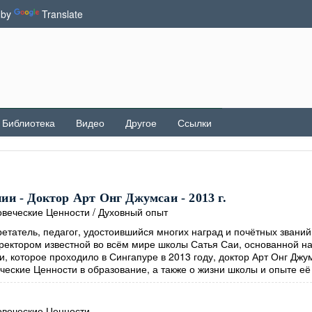
 by
Translate
Библиотека
Видео
Другое
Ссылки
и - Доктор Арт Онг Джумсаи - 2013 г.
веческие Ценности
/
Духовный опыт
етатель, педагог, удостоившийся многих наград и почётных званий
иректором известной во всём мире школы Сатья Саи, основанной н
, которое проходило в Сингапуре в 2013 году, доктор Арт Онг Джу
ческие Ценности в образование, а также о жизни школы и опыте её
веческие Ценности