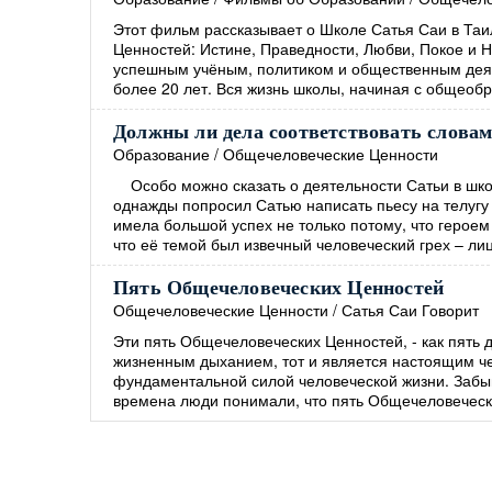
Этот фильм рассказывает о Школе Сатья Саи в Таи
Ценностей: Истине, Праведности, Любви, Покое и 
успешным учёным, политиком и общественным деят
более 20 лет. Вся жизнь школы, начиная с общеоб
Должны ли дела соответствовать слова
Образование
/
Общечеловеческие Ценности
Особо можно сказать о деятельности Сатьи в шко
однажды попросил Сатью написать пьесу на телугу 
имела большой успех не только потому, что героем
что её темой был извечный человеческий грех – ли
Пять Общечеловеческих Ценностей
Общечеловеческие Ценности
/
Сатья Саи Говорит
Эти пять Общечеловеческих Ценностей, - как пять 
жизненным дыханием, тот и является настоящим ч
фундаментальной силой человеческой жизни. Забыв
времена люди понимали, что пять Общечеловеческ