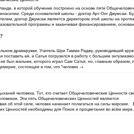
ланде, в которой обучение построено на основе пяти Общечеловеч
Ненасилии. Среди основателей школы - доктор Арт-Онг Джумсаи. Б
елем, доктор Джумсаи является директором этой школы на протя
разовательной программы и заканчивая финансированием, основан
м?
льном драмкружке. Учитель Шри Тамми Раджу, руководивший круж
и поставить её, и Сатья погрузился в работу с большим энтузиазм
 её был мальчик, которого играл Сам Сатья, но, главным образом, 
цемерие, состоящее в том, что "человек
→
дыханий человека. Тот, кто считает Общечеловеческие Ценности с
еловеком. Эти пять Общечеловеческих Ценностей являются
ая об этой силе, человек начинает полагаться на силы мирские. 
их Ценностей необходимы для Покоя и процветания во всём мире