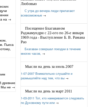
Любовью
еских
удучи
С утра до вечера люди прилагают
жении
всевозможные
→
а на
→
Посещение Бхагаваном
Раджамундри с 22-ого по 26-е января
1969 года - Выступление Б. В. Рамана
ком,
Рао
ом. Пьеса
потому,
Бхагаван совершал поездки в течение
многих часов,
→
Мысли на день за июль 2007
1-07-2007 Внимательно слушайте и
воим
размышляйте над тем, что вы
→
В древние
. Мы не
→
Мысли на день за март 2011
1-03-2011 Тот, кто намеривается следовать
по Духовному пути или
→