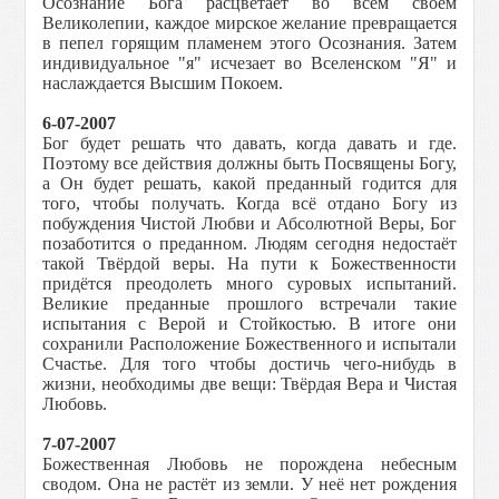
Осознание Бога расцветает во всём своём
Великолепии, каждое мирское желание превращается
в пепел горящим пламенем этого Осознания. Затем
индивидуальное "я" исчезает во Вселенском "Я" и
наслаждается Высшим Покоем.
6-07-2007
Бог будет решать что давать, когда давать и где.
Поэтому все действия должны быть Посвящены Богу,
а Он будет решать, какой преданный годится для
того, чтобы получать. Когда всё отдано Богу из
побуждения Чистой Любви и Абсолютной Веры, Бог
позаботится о преданном. Людям сегодня недостаёт
такой Твёрдой веры. На пути к Божественности
придётся преодолеть много суровых испытаний.
Великие преданные прошлого встречали такие
испытания с Верой и Стойкостью. В итоге они
сохранили Расположение Божественного и испытали
Счастье. Для того чтобы достичь чего-нибудь в
жизни, необходимы две вещи: Твёрдая Вера и Чистая
Любовь.
7-07-2007
Божественная Любовь не порождена небесным
сводом. Она не растёт из земли. У неё нет рождения