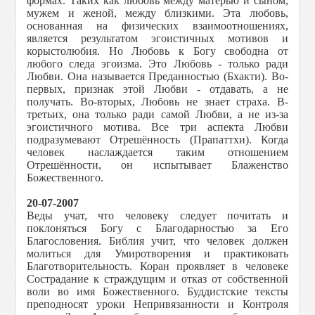
формах. Таких как любовь между матерью и сыном,
мужем и женой, между близкими. Эта любовь,
основанная на физических взаимоотношениях,
является результатом эгоистичных мотивов и
корыстолюбия. Но Любовь к Богу свободна от
любого следа эгоизма. Это Любовь - только ради
Любви. Она называется Преданностью (Бхакти). Во-
первых, признак этой Любви - отдавать, а не
получать. Во-вторых, Любовь не знает страха. В-
третьих, она только ради самой Любви, а не из-за
эгоистичного мотива. Все три аспекта Любви
подразумевают Отрешённость (Прапаттхи). Когда
человек наслаждается таким отношением
Отрешённости, он испытывает Блаженство
Божественного.
20-07-2007
Веды учат, что человеку следует почитать и
поклоняться Богу с Благодарностью за Его
Благословения. Библия учит, что человек должен
молиться для Умиротворения и практиковать
Благотворительность. Коран проявляет в человеке
Сострадание к страждущим и отказ от собственной
воли во имя Божественного. Буддистские тексты
преподносят уроки Непривязанности и Контроля