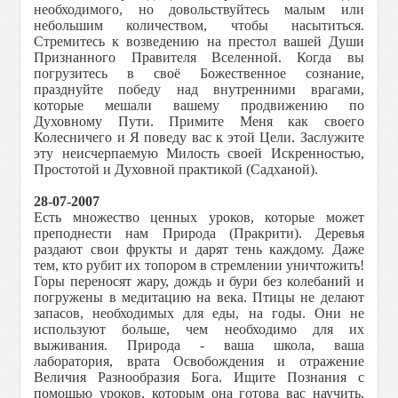
необходимого, но довольствуйтесь малым или
небольшим количеством, чтобы насытиться.
Стремитесь к возведению на престол вашей Души
Признанного Правителя Вселенной. Когда вы
погрузитесь в своё Божественное сознание,
празднуйте победу над внутренними врагами,
которые мешали вашему продвижению по
Духовному Пути. Примите Меня как своего
Колесничего и Я поведу вас к этой Цели. Заслужите
эту неисчерпаемую Милость своей Искренностью,
Простотой и Духовной практикой (Садханой).
28-07-2007
Есть множество ценных уроков, которые может
преподнести нам Природа (Пракрити). Деревья
раздают свои фрукты и дарят тень каждому. Даже
тем, кто рубит их топором в стремлении уничтожить!
Горы переносят жару, дождь и бури без колебаний и
погружены в медитацию на века. Птицы не делают
запасов, необходимых для еды, на годы. Они не
используют больше, чем необходимо для их
выживания. Природа - ваша школа, ваша
лаборатория, врата Освобождения и отражение
Величия Разнообразия Бога. Ищите Познания с
помощью уроков, которым она готова вас научить.