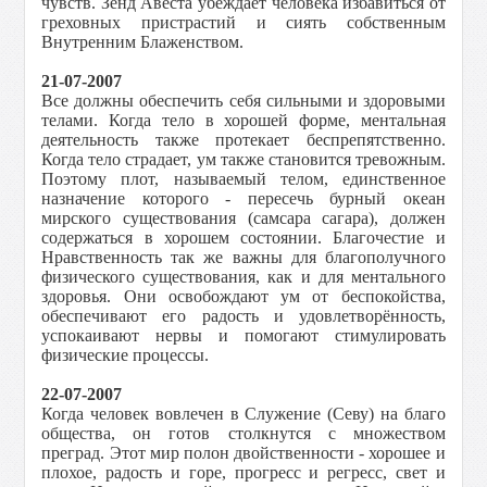
чувств. Зенд Авеста убеждает человека избавиться от
греховных пристрастий и сиять собственным
Внутренним Блаженством.
21-07-2007
Все должны обеспечить себя сильными и здоровыми
телами. Когда тело в хорошей форме, ментальная
деятельность также протекает беспрепятственно.
Когда тело страдает, ум также становится тревожным.
Поэтому плот, называемый телом, единственное
назначение которого - пересечь бурный океан
мирского существования (самсара сагара), должен
содержаться в хорошем состоянии. Благочестие и
Нравственность так же важны для благополучного
физического существования, как и для ментального
здоровья. Они освобождают ум от беспокойства,
обеспечивают его радость и удовлетворённость,
успокаивают нервы и помогают стимулировать
физические процессы.
22-07-2007
Когда человек вовлечен в Служение (Севу) на благо
общества, он готов столкнутся с множеством
преград. Этот мир полон двойственности - хорошее и
плохое, радость и горе, прогресс и регресс, свет и