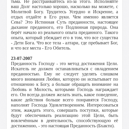
тьма. Не расстраивайтесь из-за этого. Исполняйте
ваш Долг настолько хорошо, насколько вы можете, с
Молитвой Богу. Трудитесь Усердно и Искренне, а
отдых отдайте в Его руки. Чем именно является
Сева? Это Истинная Суть преданности, настоящее
дыхание преданного, его Подлинная природа. Она
берёт начало из реального опыта преданного. Такого
опыта, который убеждает его в том, что все существа
- Дети Бога. Что все тела - алтари, где пребывает Бог,
и что все места - Его Обитель.
23-07-2007
Преданность Господу - это метод достижения Цели.
Искатель не должен останавливаться с овладением
преданностью. Ему не следует уделять слишком
много внимания Любви, которую он испытывает по
отношению к Богу, а больше обращать внимание на
Любовь и Милость, которыми Господь награждает
его. Он всегда должен желать знать, какое поведение,
какие действия больше всего понравятся Господу,
наполнят Господа Удовлетворением. Интересоваться
этим, жаждать этого, совершать поступки, которые
будут обеспечивать реализацию этой Цели, быть
вовлечённым в деятельность, способствующую её
достижению, - это настоящая Преданность (Бхакти).