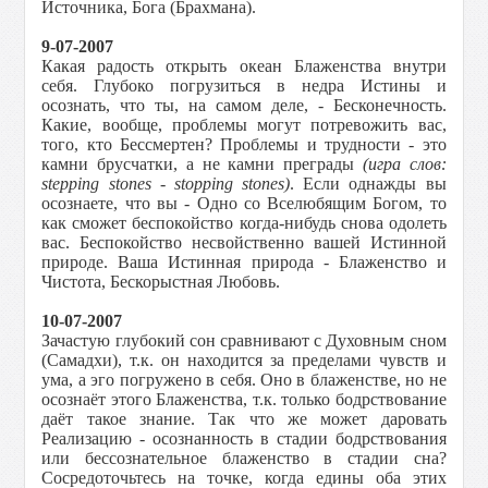
Источника, Бога (Брахмана).
9-07-2007
Какая радость открыть океан Блаженства внутри
себя. Глубоко погрузиться в недра Истины и
осознать, что ты, на самом деле, - Бесконечность.
Какие, вообще, проблемы могут потревожить вас,
того, кто Бессмертен? Проблемы и трудности - это
камни брусчатки, а не камни преграды
(игра слов:
stepping stones - stopping stones)
. Если однажды вы
осознаете, что вы - Одно со Вселюбящим Богом, то
как сможет беспокойство когда-нибудь снова одолеть
вас. Беспокойство несвойственно вашей Истинной
природе. Ваша Истинная природа - Блаженство и
Чистота, Бескорыстная Любовь.
10-07-2007
Зачастую глубокий сон сравнивают с Духовным сном
(Самадхи), т.к. он находится за пределами чувств и
ума, а эго погружено в себя. Оно в блаженстве, но не
осознаёт этого Блаженства, т.к. только бодрствование
даёт такое знание. Так что же может даровать
Реализацию - осознанность в стадии бодрствования
или бессознательное блаженство в стадии сна?
Сосредоточьтесь на точке, когда едины оба этих