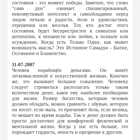
состояния - это момент победы. Заметьте, что слово
"
сама дхи
"
означает сбалансированный,
невозмутимый интеллект и самообладание перед
лицом печали и радости, боли и удовольствия,
отрешения или веселья. Тот, кто достиг этого
состояния, будет беспристрастен к симпатии или
антипатии, к ненависти или любви, к похвале или
осуждению. Когда есть Только Один, как может
возникнуть мысль? Это Истинное Самадхи - Бытие,
Осознание и Блаженство.
11-07-2007
Человек порабощён деньгами. Он живёт
легкомысленной и искусственной жизнью. Конечно
же, это вызывает большое сожаление. Человеку
следует стремиться располагать только таким
количеством денег, какое ему наиболее необходимо
для жизни. Размер богатства, которым человек
должен обладать, можно сравнить с обувью, которую
он носит: если мала, то причиняет боль, если велика,
то мешает во время ходьбы. Так и денег должно быть
просто достаточно для комфортной физической и
ментальной жизни. Когда у нас есть больше, это
порождает гордость, леность и презрение к другим.