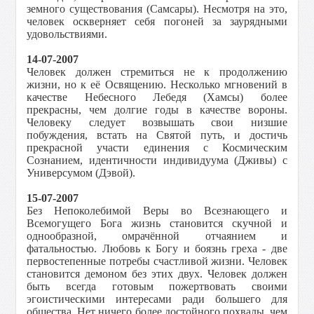
земного существования (Cамсары). Несмотря на это,
человек оскверняет себя погоней за заурядными
удовольствиями.
14-07-2007
Человек должен стремиться не к продолжению
жизни, но к её Освящению. Несколько мгновений в
качестве Небесного Лебедя (Хамсы) более
прекрасны, чем долгие годы в качестве вороны.
Человеку следует возвышать свои низшие
побуждения, встать на Святой путь, и достичь
прекрасной участи единения с Космическим
Сознанием, идентичности индивидуума (Дживы) с
Универсумом (Дэвой).
15-07-2007
Без Непоколебимой Веры во Всезнающего и
Всемогущего Бога жизнь становится скучной и
однообразной, омрачённой отчаянием и
фатальностью. Любовь к Богу и боязнь греха - две
первостепенные потребы счастливой жизни. Человек
становится демоном без этих двух. Человек должен
быть всегда готовым пожертвовать своими
эгоистическими интересами ради большего для
общества. Нет ничего более достойного похвалы, чем