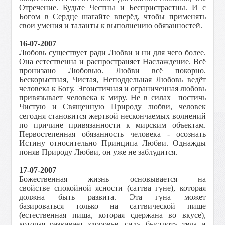
Отречение. Будьте Честны и Беспристрастны. И с
Богом в Сердце шагайте вперёд, чтобы применять
свои умения и таланты к выполнению обязанностей.
16-07-2007
Любовь существует ради Любви и ни для чего более.
Она естественна и распространяет Наслаждение. Всё
пронизано Любовью. Любви всё покорно.
Бескорыстная, Чистая, Неподдельная Любовь ведёт
человека к Богу. Эгоистичная и ограниченная любовь
привязывает человека к миру. Не в силах постичь
Чистую и Священную Природу любви, человек
сегодня становится жертвой нескончаемых волнений
по причине привязанности к мирским объектам.
Первостепенная обязанность человека - осознать
Истину относительно Принципа Любви. Однажды
поняв Природу Любви, он уже не заблудится.
17-07-2007
Божественная жизнь основывается на
свойстве спокойной ясности (саттва гуне), которая
должна быть развита. Эта гуна может
базироваться только на саттвической пище
(естественная пища, которая сдержана во вкусе),
которая развивает здоровье, силу, быстроту тела и