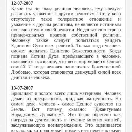
12-07-2007
Какой бы ни была религия человека, ему следует
развивать уважение к другим религиям. Тот, у кого
отсутствует такое толерантное отношение и
уважение к другим религиям, не является истинным
последователем своей религии. Не достаточно строго
придерживаться практик собственной религии.
Человеку также следует попытаться увидеть
Единство Сути всех религий. Только тогда человек
сможет испытать Единство Божественности. Когда
познана Истина Духа, пребывающего в человеке,
появляется осознание, что весь мир является Одной
семьёй. И тогда человек наполняется Божественной
Любовью, которая становится движущей силой всех
действий человека.
13-07-2007
Бриллиант и золото всего лишь материалы. Человек
делает их прекрасными, придавая им ценность. На
самом деле, человек - самое Ценное существо на
Земле. Вот почему сказано:
"
Джантунаам
Нараджанма Дурлабхам
"
. Это было обретено как
награда за деятельность в течение многих жизней,
заслуживающую вознаграждения. Это оценивается
как лодка, которая может помочь нам пересечь океан