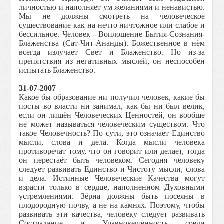
личностью и наполняет ум желаниями и ненавистью.
Мы не должны смотреть на человеческое
существование как на нечто ничтожное или слабое и
бессильное. Человек - Воплощение Бытия-Сознания-
Блаженства (Сат-Чит-Ананды). Божественное в нём
всегда излучает Свет и Блаженство. Но из-за
препятствия из негативных мыслей, он неспособен
испытать Блаженство.
31-07-2007
Какое бы образование ни получил человек, какие бы
посты во власти ни занимал, как бы ни был велик,
если он лишён Человеческих Ценностей, он вообще
не может называться человеческим существом. Что
такое Человечность? По сути, это означает Единство
мысли, слова и дела. Когда мысли человека
противоречат тому, что он говорит или делает, тогда
он перестаёт быть человеком. Сегодня человеку
следует развивать Единство и Чистоту мысли, слова
и дела. Истинные Человеческие Качества могут
взрасти только в сердце, наполненном Духовными
устремлениями. Зёрна должны быть посеяны в
плодородную почву, а не на камнях. Поэтому, чтобы
развивать эти качества, человеку следует развивать
Сострадание и Уравновешенность среди