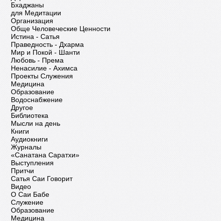
Бхаджаны
для Медитации
Организация
Обще Человеческие Ценности
Истина - Сатья
Праведность - Дхарма
Мир и Покой - Шанти
Любовь - Према
Ненасилие - Ахимса
Проекты Служения
Медицина
Образование
Водоснабжение
Другое
Библиотека
Мысли на день
Книги
Аудиокниги
Журналы
«Санатана Саратхи»
Выступления
Притчи
Сатья Саи Говорит
Видео
О Саи Бабе
Служение
Образование
Медицина