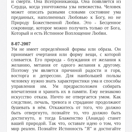
и смерти. Она Всепроникающа. Она появляется из
Сердца, когда уничтожены узы невежества. Человек
может описать разными словами состояние ума
преданных, наполненных Любовью к Богу, но не
Природу Божественной Любви. Это - Бесценное
сокровище, которое можно получить только от Бога,
Который и есть Истинное Воплощение Любви.
8-07-2007
Ум не имеет определённой формы или образа. Он
принимает очертания или форму вещи, с которой
сливается. Его природа - блуждания от желания к
желанию, метания от одного желания к другому.
Поэтому ум является причиной радости и горя,
восторга и депрессии. Для наибольшей пользы
человеку нужно знать характеристики ума и способы
управления им. Ум предрасположен собирать
впечатления и хранить их в памяти. Ему незнакомо
искусство отказа. Ничто не отвергается умом. Как
следствие, печаль, тревога и страдание продолжают
бушевать в нём. Откажитесь от того, что должно
быть отвергнуто, познайте то, что должно быть
достигнуто, и тогда Блаженство (Ананда) станет
вашей природой. Так что, оставьте идею о том, что
мир реален. Познайте Истинность "Я" и достигайте