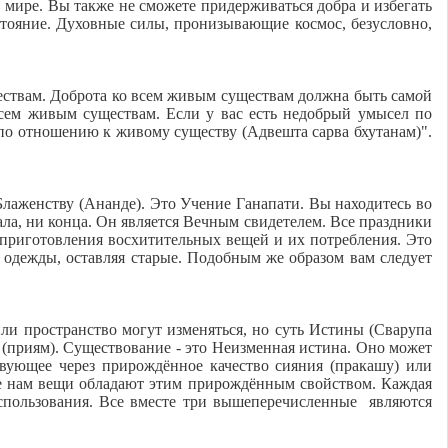
 мире. Вы также не сможете придерживаться добра и избегать
стояние. Духовные силы, пронизывающие космос, безусловно,
ствам. Доброта ко всем живым существам должна быть сам
о
й
 всем живым существам. Если у вас есть недобрый умысел по
 по отношению к живому существу (Адвешта сарва бхутанам)".
Блаженству (Ананде). Это Учение Ганапати. Вы находитесь во
ала, ни конца. Он является Вечным свидетелем. Все праздники
приготовления восхитительных вещей и их потребления. Это
 одежды, оставляя старые. Подобным же образом вам следует
ли пространство могут изменяться, но суть Истины (Сварупа
ь (приям). Существование - это Неизменная истина. Оно может
твующее через прирождённое качество сияния (пракашу) или
ные нам вещи обладают этим прирождённым свойством. Каждая
использования. Все вместе три вышеперечисленные являются