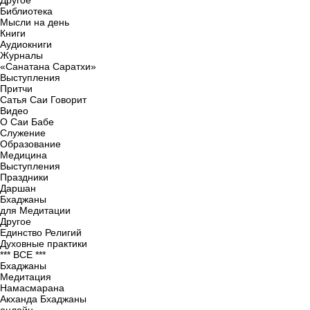
Другое
Библиотека
Мысли на день
Книги
Аудиокниги
Журналы
«Санатана Саратхи»
Выступления
Притчи
Сатья Саи Говорит
Видео
О Саи Бабе
Служение
Образование
Медицина
Выступления
Праздники
Даршан
Бхаджаны
для Медитации
Другое
Единство Религий
Духовные практики
*** ВСЕ ***
Бхаджаны
Медитация
Намасмарана
Акханда Бхаджаны