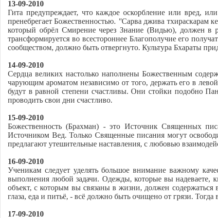
13-09-2010
Гита предупреждает, что каждое оскорбление или вред, или
пренебрегает Божественностью.
"
Сарва джива тхираскарам к
который обрёл Смирение через Знание (Видью), должен в р
трансформируется во всестороннее Благополучие его получат
сообществом, должно быть отвергнуто. Культура Бхараты пр
14-09-2010
Сердца великих настолько наполнены Божественным содержа
чарующим ароматом независимо от того, держать его в левой
будут в равной степени счастливы. Они стойки подобно Па
проводить свои дни счастливо.
15-09-2010
Божественность (Брахман) - это Источник Священных пи
Источником Вед. Только Священные писания могут освободит
предлагают утешительные наставления, с любовью взаимодейс
16-09-2010
Ученикам следует уделять большое внимание важному качест
выполнения любой задачи. Одежды, которые вы надеваете, к
объект, с которым вы связаны в жизни, должен содержаться 
глаза, еда и питьё, - всё должно быть очищено от грязи. Тогд
17-09-2010