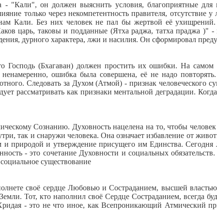
ла - "Кали", он должен выяснить условия, благоприятные для
ияние только через некомпетентность правителя, отсутствие у
анам Кали. Без них человек не пал бы жертвой её ухищрений
ков царь, таковы и подданные (Ятха раджа, татха праджа )" -
дения, дурного характера, лжи и насилия. Он сформировал пре
что Господь (Бхагаван) должен простить их ошибки. На самом
ненамеренно, ошибка была совершена, её не надо повторять. 
ивотного. Следовать за Духом (Атмой) - признак человеческого 
ледует рассматривать как признаки ментальной деградации. Когд
ическому Сознанию. Духовность нацелена на то, чтобы человек
нутри, так и снаружи человека. Она означает избавление от жив
ом и природой и утверждение присущего им Единства. Сегодня 
нность - это сочетание Духовности и социальных обязательств
 социальное существование
олнете своё сердце Любовью и Состраданием, высшей властью в
 Земли. Тот, кто наполнил своё Сердце Состраданием, всегда б
ридая - это не что иное, как Всепроникающий Атмический п