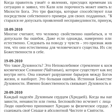
Когда правитель узнаёт о явлениях, присущих временам з
ситуацию и заявил, что Кали или порочность может иметь вл
Милости Бога. Это три фактора, которые способствуют пл
посредством собственного примера для своих подданных. "Ка
старался не допускать проявлений несправедливости, принуж
18-09-2010
Многие считают, что человеку свойственно ошибаться, и 
допускали бы ошибок. Даже если однажды, намеренно или 
естественно. Следовать на поводу у чувств - это признак ж
тем, что они естественны для человеческого существа. Их с
Божественности в себе.
19-09-2010
Что такое Духовность? Это Непоколебимое стремление к косм
космическое Сознание (Чайтанью), которое существует как в
внутри него. Она означает разрушение барьеров между Бог
жизни, и наоборот. Это большая ошибка. Истинная Божестве
Духовности. Именно Божественность связывает Духовность и
20-09-2010
Каждый наделён Духовным сердцем (Хридаей). Когда вы нап
зависти, ненависти или гнева. Беспокойство исчезнет с лица
Люди ошибочно принимают Хридаю за физическое сердце. Х
содержать своё Сердце в абсолютной Чистоте и Святости.