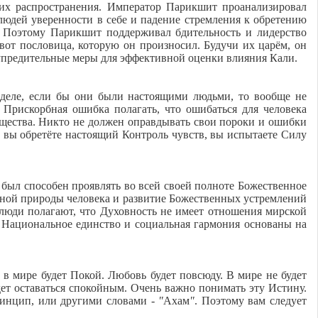
 их распространения. Император Парикшит проанализировал
 людей уверенности в себе и падение стремления к обретению
. Поэтому Парикшит поддерживал бдительность и лидерство
 вот пословица, которую он произносил. Будучи их царём, он
дупредительные меры для эффективной оценки влияния Кали.
 деле, если бы они были настоящими людьми, то вообще не
Прискорбная ошибка полагать, что ошибаться для человека
существа. Никто не должен оправдывать свои пороки и ошибки
а вы обретёте настоящий Контроль чувств, вы испытаете Силу
 был способен проявлять во всей своей полноте Божественное
отной природы человека и развитие Божественных устремлений
люди полагают, что Духовность не имеет отношения мирской
. Национальное единство и социальная гармония основаны на
 мире будет Покой. Любовь будет повсюду. В мире не будет
удет оставаться спокойным. Очень важно понимать эту Истину.
ринцип, или другими словами -
"
Ахам
"
. Поэтому вам следует