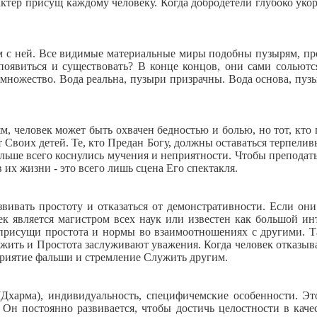
тер присущ каждому человеку. Когда добродетели глубоко укор
ым с ней. Все видимые материальные миры подобны пузырям, пр
оявиться и существовать? В конце концов, они сами сольютс
 множество. Вода реальна, пузыри призрачны. Вода основа, пу
м, человек может быть охвачен бедностью и болью, но тот, кто 
ит Своих детей. Те, кто Предан Богу, должны оставаться терпе
ольше всего коснулись мучения и неприятности. Чтобы преподат
их жизни - это всего лишь сцена Его спектакля.
вивать простоту и отказаться от демонстративности. Если он
 является магистром всех наук или известен как большой инте
присущи простота и нормы во взаимоотношениях с другими. Та
лужить и Простота заслуживают уважения. Когда человек отказыв
приятие фальши и стремление Служить другим.
(Дхарма), индивидуальность, специфичемские особенности. Э
 Он постоянно развивается, чтобы достичь целостности в каче