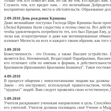
только тем, кто помогает вам, но так же тем, кто вредит ва
Служить тем, кто вредит нам, - это величайшая Добродет
восприятию времени, места и обстоятельств. Образование долж
2-09-2010 День рождения Кришны
Даже мельчайшие поступки Господа Шри Кришны были пропи
(Лилы) Кришны были сладостны и полны смысла. Все действ
чтобы удовлетворить потребности тех, кто был Предан Ему, 
лилы как эгоцентричные и даже как мотивированные обмано
изливает Милость на всех и каждого таким образом, как того т
3-09-2010
Божественность - это Основа, а также Высшее устройство.
является Бог, Неизменный, Вездесущий Парабрахман, Высшее Бо
кто отличают себя по именам и формам, в действительност
Брахманом (
Брахмавитх Брахмаива Бхавати
)". Такое постиж
4-09-2010
В процессе общения с невоспитанными людьми вы должны т
Закон - это инструмент, используеый правительством, что
"трудных" людей. Вам следует проявлять свою естественную 
5-09-2010
Учителя раскрывают ученикам направление и цель. Способнос
его учителей. Учителя должны посвящать своё Учение и Муд