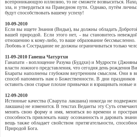
всепроникающую иллюзию, то не сможете возвыситься. Находя
зла, и утвердиться на Праведном пути. Однако, путём личн
будут способствовать вашему успеху!
10-09-2010
Если вы ищете Знания (Видьи), вы должны обладать Доброт
вашей природой. Если этого нет, - вы становитесь невеждо
отношению к кому-либо, то ваше образование бессмысленно. 
Любовь и Сострадание не должны ограничиваться только чел
11-09-2010 Ганеша Чатуртхи
Ганапати - воплощение Разума (Буддхи) и Мудрости (Джняны)
власти ложного представления, что сегодня день рождения Ви
Бхараты наполнены глубоким внутренним смыслом. Они в вы
способ напомнить нам о Божественности. В дни праздников 
оставить свои старые плохие привычки и взращивать новые 
12-09-2010
Истинные качества (Сварупа лакшана) никогда не подвержен
лакшана) не изменится. В текстах Веданты эту Суть отмечают
менять свою форму и имя, меняться во времени и простран
способность привлекать нашу осознанность и даровать знан
вещь также обладает свойством притягательности, способн
Природой Бога.