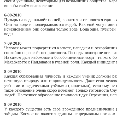
своим ученикам, необходимы для возвышения общества. Харак
во всём своём великолепии.
6-09-2010
Пузырь на воде плывёт по ней, лопается и становится един
Они на воде и поддерживаются водой. Как ещё могут они п
исчезновением они обязаны только воде. Вода одна, пузырей
воды.
7-09-2010
Человек может подвергаться клевете, нападкам и оскорбления
спокойно перенесёт неприятности. Господь никогда не остав
На самом деле набожные и богобоязненные люди - те, кого б
Махабхарате с Пандавами в главной роли. Каждый инцидент в 
8-09-2010
Каждая образованная личность и каждый ученик должны раз
истинную природу или индивидуальность. Даже если человек
учёными и ведическими учёными (пандитами), если ему не 
такое отношение очень скоро исчезнет. Только готовность С
людей. Настоящее образование привносит дух Отречения, не
9-09-2010
У каждого существа есть своё врождённое предназначение 
звёздам. Космос не является единым непрерывным потоком.