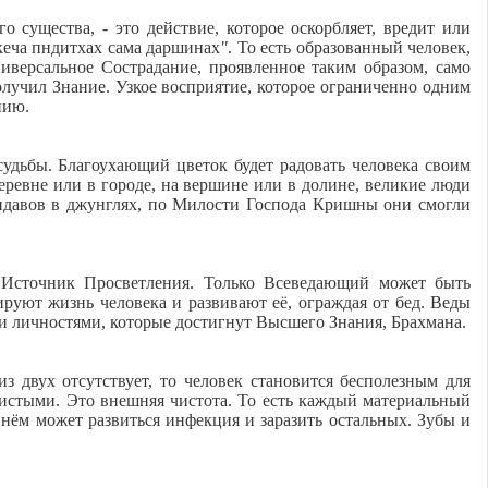
 существа, - это действие, которое оскорбляет, вредит или
кеча пндитхах сама даршинах
"
. То есть образованный человек,
иверсальное Сострадание, проявленное таким образом, само
олучил Знание. Узкое восприятие, которое ограниченно одним
нию.
удьбы. Благоухающий цветок будет радовать человека своим
еревне или в городе, на вершине или в долине, великие люди
андавов в джунглях, по Милости Господа Кришны они смогли
 Источник Просветления. Только Всеведающий может быть
руют жизнь человека и развивают её, ограждая от бед. Веды
и личностями, которые достигнут Высшего Знания, Брахмана.
з двух отсутствует, то человек становится бесполезным для
чистыми. Это внешняя чистота. То есть каждый материальный
 нём может развиться инфекция и заразить остальных. Зубы и