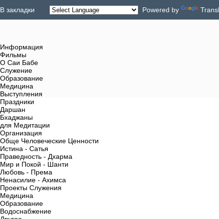
В закладки
Powered by
Trans
Информация
Фильмы
О Саи Бабе
Служение
Образование
Медицина
Выступления
Праздники
Даршан
Бхаджаны
для Медитации
Организация
Обще Человеческие Ценности
Истина - Сатья
Праведность - Дхарма
Мир и Покой - Шанти
Любовь - Према
Ненасилие - Ахимса
Проекты Служения
Медицина
Образование
Водоснабжение