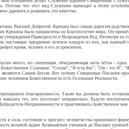
м. Такое отношение делает Служение вдвойне Священным. Служить 
ель. Потому что этот вид Служения приводит к более углуб
но даровать и развивать эти качества.
таны Высшей Добротой. Кришна был самым дорогим родственн
ия Кришны были направлены на Благополучие мира. Он пришёл, 
для утверждения Праведности и Возрождения Вед. Несмотря на то
м, настоящие преданные лелеяли каждую из них, как важный 
ребует время, человек и его устремления.
 Бусин много, но связующая, объединяющая нить чёток - одна
жественное Сознание. "Сохам", "Я есть Бог", "Он - это Я", "Я е
и являются Самим Богом. Вот почему Священные Писания прово
ение человеком Божественности есть Осознание Реальности.
ренировать благоразумность. Также вы должны быть осторож
бы наказать тех, кто поступает неправильно. Будучи воспит
Добродетель Непривязанности и практиковать свойственное вам
ти и сила, состояние и прогресс человечества принимают форму
рость великой задаче Возвышения учеников до Высших уровней 