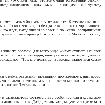
тем, кто служит нам, - это всего лишь естественная реакция.
лённому пониманию ваших важнейших интересов и к чуткому
иком и самым близким другом для всех. Божественные игры
чтобы вознести мир от безнравственности и неправедности,
, что люди, находящиеся во власти невежества, воспринимали
и доказательный пример Его Божественной Милости. Господь
. Таким же образом, для всего мира живых существ Основой
сть То" - все эти утверрждения указывают на то, что даже те,
зглашают: "Тот, кто постигает Брахмана, становится самим
ны с неблагодарными, забывшими проявленное к ним добро.
анными людьми и учениками, вы не должны открыто осуждать
 отношение Почтительности.
 и развиваются в соответствии с особенностями и характером
знания и действия. Добродетели, которые учителя прививают