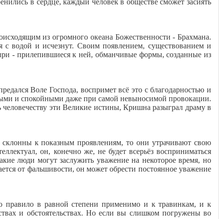
енились в сердце, каждый человек в обществе сможет засиять
оисходящим из огромного океана Божественности - Брахмана.
я с водой и исчезнут. Своим появлением, существованием и
зыри - прилепившиеся к ней, обманчивые формы, созданные из
предался Воле Господа, воспримет всё это с благодарностью и
ливыми и спокойными даже при самой невыносимой провокации.
ь человечеству эти Великие истины, Кришна разыграл драму в
и склонны к показным проявлениям, то они утрачивают свою
ллектуал, он, конечно же, не будет всерьёз восприниматься
кие люди могут заслужить уважение на некоторое время, но
ается от фальшивости, он может обрести постоянное уважение
то правило в равной степени применимо и к травинкам, и к
ствах и обстоятельствах. Но если вы слишком погружены во