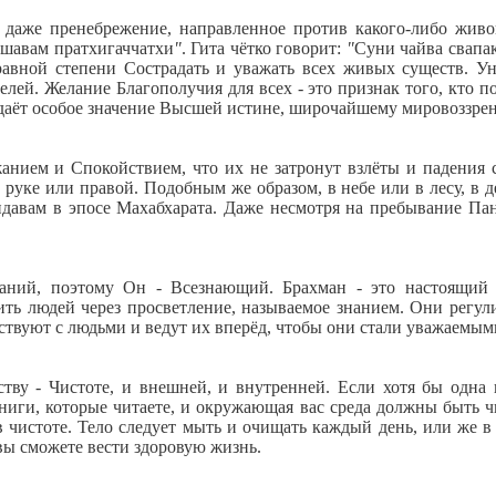
 даже пренебрежение, направленное против какого-либо живого
ешавам пратхигаччатхи
"
. Гита чётко говорит:
"
Суни чайва свапа
авной степени Сострадать и уважать всех живых существ. Ун
елей. Желание Благополучия для всех - это признак того, кто п
идаёт особое значение Высшей истине, широчайшему мировоззре
нием и Спокойствием, что их не затронут взлёты и падения с
 руке или правой. Подобным же образом, в небе или в лесу, в д
ндавам в эпосе Махабхарата. Даже несмотря на пребывание П
саний, поэтому Он - Всезнающий. Брахман - это настоящий
ь людей через просветление, называемое знанием. Они регули
твуют с людьми и ведут их вперёд, чтобы они стали уважаемым
ву - Чистоте, и внешней, и внутренней. Если хотя бы одна и
ниги, которые читаете, и окружающая вас среда должны быть 
в чистоте. Тело следует мыть и очищать каждый день, или же в
а вы сможете вести здоровую жизнь.