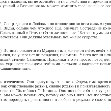
сь в иллюзии, вы не осознаёте пути спокойствия и гармонии в
ых усилий и Различения вы можете изменить своё нынешнее со
ой, Состраданием и Любовью по отношению ко всем живым суще
й. Видья, больше чем что-либо ещё, означает Сострадание ко
Совет, данный в Гите, несёт то же послание: "Без злого умысла
овечеством. Они должны охватывать все живые существа.
. Истина появляется из Мудрости и, в конечном счёте, ведёт к 
наяки, но у него нет ни рождения, ни смерти. У него нет ни нач
сшей степени Священны. Праздники это не просто повод для 
вы украшаете свои дома зелёными листьями и надеваете новые
и Священные идеи.
ы изменениям. Они присутствуют во всех. Форма, имя, время и
 как существование (астхи), сияние (бхатхи) и притягательност
стве, но "бытийность" Истинна. Оно познаёт себя как сущес
ие. Мы можем познать его, потому что оно Сияет. Все извест
остью порождать привязанность и любовь в результате своего 