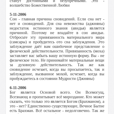
станут достойными и безупречными. Это -
волшебство Божественной Любви
5-11-2006
Сон - главная причина сновидений. Если сна нет -
нет и сновидений. Для сна невежества (аджняны)
недостаток истинного знания (авидья) является
причиной. Поэтому не впадайте в сон авидьи.
Отбросьте эту привязанность материального мира
(самсары) и пробудитесь ото сна заблуждения. Это
заблуждение даёт вам ошибочное представление о
физической действительности. Привязанность (моха)
заставляет вас забыть вашу истинную форму. Вы - не
физическое тело. Не принимaйте материальные вещи
за духовную действительность. Так же как
сновидение исчезает, когда вы просыпаетесь, так и
заблуждение, вызванное мохой, исчезает, когда вы
пробуждаетесь в состоянии Мудрости (Джняны)
6-11-2006
Бог является Основой всего. Он Всемогущ,
Всезнающ и пропитывает всё мироздание. Кто может
сказать, что только это является Богом (Брахманом), а
это - нет? Единственно существующее, Вечное Бытие
есть
Брахман. Всё остальное - недолговечно. Так же