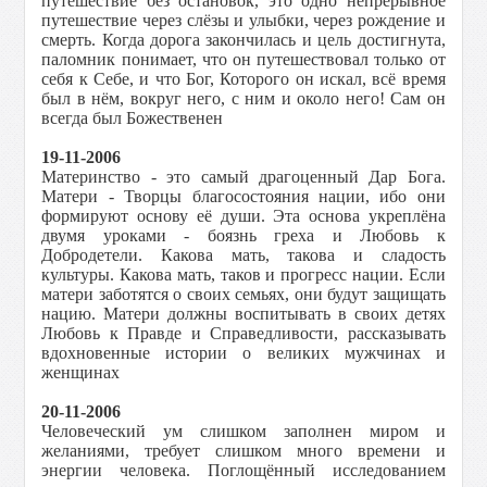
путешествие без остановок, это одно непрерывное
путешествие через слёзы и улыбки, через рождение и
смерть. Когда дорога закончилась и цель достигнута,
паломник понимает, что он путешествовал только от
себя к Себе, и что Бог, Которого он искал, всё время
был в нём, вокруг него, с ним и около него! Сам он
всегда был Божественен
19-11-2006
Материнство - это самый драгоценный Дар Бога.
Матери - Творцы благосостояния нации, ибо они
формируют основу её души. Эта основа укреплёна
двумя уроками - боязнь греха и Любовь к
Добродетели. Какова мать, такова и сладость
культуры. Какова мать, таков и прогресс нации. Если
матери заботятся о своих семьях, они будут защищать
нацию. Матери должны воспитывать в своих детях
Любовь к Правде и Справедливости, рассказывать
вдохновенные истории о великих мужчинах и
женщинах
20-11-2006
Человеческий ум слишком заполнен миром и
желаниями, требует слишком много времени и
энергии человека. Поглощённый исследованием