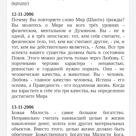
(кродху)
12-11-2006
Почему Вы повторяете слово Мир (Шанти) трижды?
Вы молитесь о Мире на всех трёх уровнях -
физическом, ментальном и Духовном. Вы - не в
одной, а в трёх ипостасях: тот, кем себя считаете, -
физическое тело, тот, кем вас считают другие, - ум, и
тот, кем вы действительно являетесь, - Атма. Все три
аспекта вашего существа должны быть в состоянии
Покоя. Этого можно достичь только через Любовь. С
порочными чертами характера - ненавистью,
ревностью и гордыней нужно порвать. Они - не
человеческие качества, а животные. Вы - человек.
Любовь - главное качество человека, Истина - его
основа, а Праведность - его подлинная жизнь. Когда
вы взрастите в себе эти три качества, вы определенно
достигнете Мира
13-11-2006
Божья Милость - самое большое богатство.
Неправильно считать наивысшей целью в жизни
накопление денег, золота или других материальных
объектов. Вместо этого, целью жизни должно быть
обретение Божественного богатства Милости Бога.