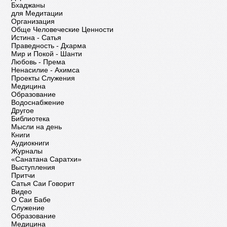
Бхаджаны
для Медитации
Организация
Обще Человеческие Ценности
Истина - Сатья
Праведность - Дхарма
Мир и Покой - Шанти
Любовь - Према
Ненасилие - Ахимса
Проекты Служения
Медицина
Образование
Водоснабжение
Другое
Библиотека
Мысли на день
Книги
Аудиокниги
Журналы
«Санатана Саратхи»
Выступления
Притчи
Сатья Саи Говорит
Видео
О Саи Бабе
Служение
Образование
Медицина