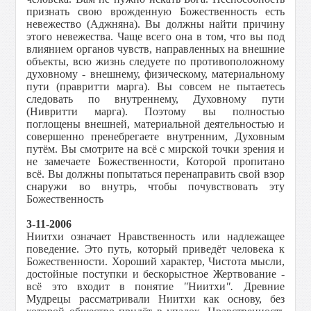
признать свою врожденную Божественность есть
невежество (Аджняна). Вы должны найти причину
этого невежества. Чаще всего она в том, что вы под
влиянием органов чувств, направленных на внешние
объекты, всю жизнь следуете по противоположному
духовному - внешнему, физическому, материальному
пути (правритти марга). Вы совсем не пытаетесь
следовать по внутреннему, Духовному пути
(Нивритти марга). Поэтому вы полностью
поглощены внешней, материальной деятельностью и
совершенно пренебрегаете внутренним, Духовным
путём. Вы смотрите на всё с мирской точки зрения и
не замечаете Божественности, Которой пропитано
всё. Вы должны попытаться перенаправить свой взор
снаружи во внутрь, чтобы почувствовать эту
Божественность
3-11-2006
Ниитхи означает Нравственность или надлежащее
поведение. Это путь, который приведёт человека к
Божественности. Хороший характер, Чистота мысли,
достойные поступки и бескорыстное Жертвование -
всё это входит в понятие
"
Ниитхи
".
Древние
Мудрецы рассматривали Ниитхи как основу, без