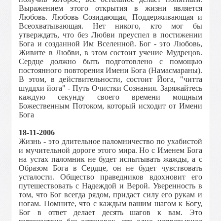
Выражением этого открытия в жизни является
Любовь. Любовь Созидающая, Поддерживающая и
Всеохватывающая. Нет никого, кто мог бы
утверждать, что без Любви преуспел в постижении
Бога и созданной Им Вселенной. Бог - это Любовь,
Живите в Любви, в этом состоит учение Мудрецов.
Сердце должно быть подготовлено с помощью
постоянного повторения Имени Бога (Намасмараны).
В этом, в действительности, состоит Йога, "читта
шуддхи йога" - Путь Очистки Сознания. Заряжайтесь
каждую секунду своего времени мощным
Божественным Потоком, который исходит от Имени
Бога
18-11-2006
Жизнь - это длительное паломничество по ухабистой
и мучительной дороге этого мира. Но с Именем Бога
на устах паломник не будет испытывать жажды, а с
Образом Бога в Сердце, он не будет чувствовать
усталости. Общество праведников вдохновит его
путешествовать с Надеждой и Верой. Уверенность в
том, что Бог всегда рядом, придаст силу его рукам и
ногам. Помните, что с каждым вашим шагом к Богу,
Бог в ответ делает десять шагов к вам. Это