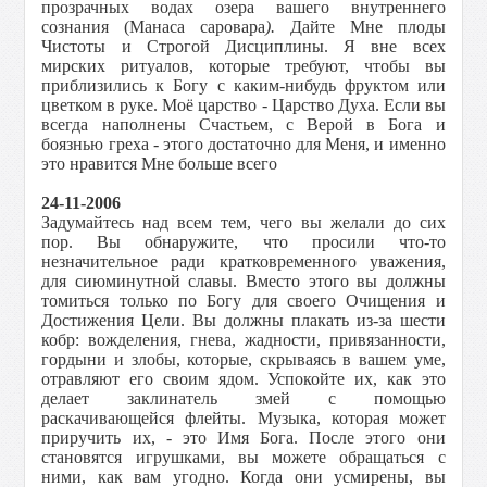
прозрачных водах озера вашего внутреннего
сознания (Манаса саровара
).
Дайте Мне плоды
Чистоты и Строгой Дисциплины. Я вне всех
мирских ритуалов, которые требуют, чтобы вы
приблизились к Богу с каким-нибудь фруктом или
цветком в руке. Моё царство - Царство Духа. Если вы
всегда наполнены Счастьем, с Верой в Бога и
боязнью греха - этого достаточно для Меня, и именно
это нравится Мне больше всего
24-11-2006
Задумайтесь над всем тем, чего вы желали до сих
пор. Вы обнаружите, что просили что-то
незначительное ради кратковременного уважения,
для сиюминутной славы. Вместо этого вы должны
томиться только по Богу для своего Очищения и
Достижения Цели. Вы должны плакать из-за шести
кобр: вожделения, гнева, жадности, привязанности,
гордыни и злобы, которые, скрываясь в вашем уме,
отравляют его своим ядом. Успокойте их, как это
делает заклинатель змей с помощью
раскачивающейся флейты. Музыка, которая может
приручить их, - это Имя Бога. После этого они
становятся игрушками, вы можете обращаться с
ними, как вам угодно. Когда они усмирены, вы