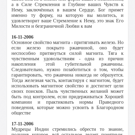
а в Силе Стремления и Глубине ваших Чувств к
Нему, заключённых в вашем Сердце. Бог примет
именно ту форму, на которую вы молитесь, и
удовлетворит ваше Стремление к Нему, это знак Его
Милости и безграничной Любви к вам
16-11-2006
Основное свойство магнита - притягивать железо. Но
если железо покрыто ржавчиной, оно будет
неспособно притянуться силой магнита. Тяга к
чувственным удовольствиям - одна из причин
накопления этой губительной ржавчины.
Следовательно, нужно позаботиться о том, чтобы
гарантировать, что ржавчина никогда не образуется.
Тогда железная часть, контактируя с магнитом, будет
использовать магнитное свойство и достигнет цели
своих поисков. Пыль чувственных желаний может
быть под контролем, если придерживаться Хорошей
компании и практиковать нормы Праведного
поведения, которые можно усвоить в Благородном
обществе
17-11-2006
Мудрецы Индии стремились обрести то знание,
получив которое, всё остальное делает понятным.