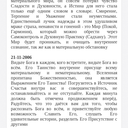
материального мира, он совсем потерял чувство
Сладости и Духовности, а Истина для него стала
только ещё одним словом в словаре. Смирение,
Терпение и Уважение стали неуместными.
Единственный лучик надежды в этом удушливом
мраке страха, ненависти и гонений - это Мир (Покой,
Гармония), который можно обрести через
Самоконтроль и Духовную Практику (Садхану). Этот
Мир будет проникать, и очищать внутреннее
сознание, так же как и материальную обстановку
21-11-2006
Видьте Бога в каждом, кого встретите, видьте Бога во
всём. Его Таинство внутренне присуще всему
материальному и нематериальному. Вселенная
пропитана Божественностью, она является
Выражением Его Таинства! Погрузитесь в Источник
Счастья внутри вас и совершенствуйтесь, не
останавливайтесь и не отступайте. Каждая минута
должна быть отмечена продвижением вперёд.
Радуйтесь, что это даётся вам для того, чтобы
распознать Бога во всём, и приветствуйте любую
возможность Славить Его, слушать Его
удивительные истории, разделить Его Присутствие с
другими