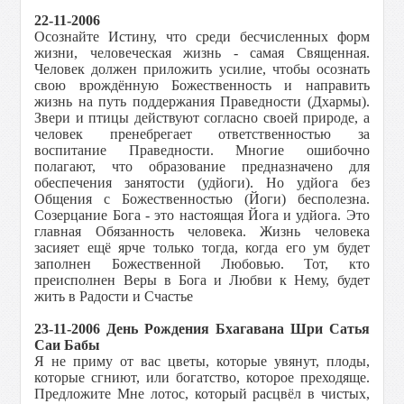
22-11-2006
Осознайте Истину, что среди бесчисленных форм
жизни, человеческая жизнь - самая Священная.
Человек должен приложить усилие, чтобы осознать
свою врождённую Божественность и направить
жизнь на путь поддержания Праведности (Дхармы).
Звери и птицы действуют согласно своей природе, а
человек пренебрегает ответственностью за
воспитание Праведности. Многие ошибочно
полагают, что образование предназначено для
обеспечения занятости (удйоги). Но удйога без
Общения с Божественностью (Йоги) бесполезна.
Созерцание Бога - это настоящая Йога и удйога. Это
главная Обязанность человека. Жизнь человека
засияет ещё ярче только тогда, когда его ум будет
заполнен Божественной Любовью. Тот, кто
преисполнен Веры в Бога и Любви к Нему, будет
жить в Радости и Счастье
23-11-2006 День Рождения Бхагавана Шри Сатья
Саи Бабы
Я не приму от вас цветы, которые увянут, плоды,
которые сгниют, или богатство, которое преходяще.
Предложите Мне лотос, который расцвёл в чистых,