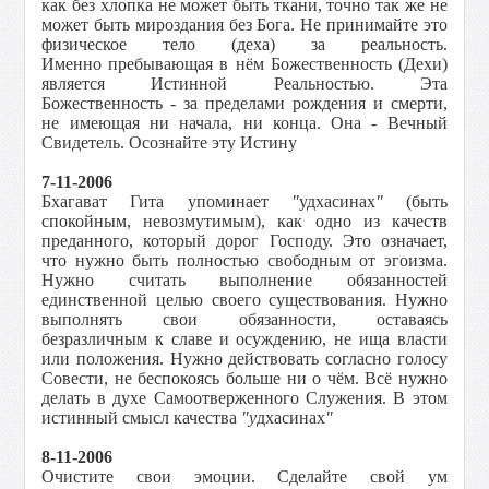
как без хлопка не может быть ткани, точно так же не
может быть мироздания без Бога. Не принимaйте это
физическое тело (деха) за реальность.
Именно пребывающая в нём Божественность (Дехи)
является Истинной Реальностью. Эта
Божественность - за пределами рождения и смерти,
не имеющая ни начала, ни конца. Она - Вечный
Свидетель. Осознайте эту Истину
7-11-2006
Бхагават Гита упоминает
"
удхасинах
"
(быть
спокойным, невозмутимым), как одно из качеств
преданного, который дорог Господу. Это означает,
что нужно быть полностью свободным от эгоизма.
Нужно считать выполнение обязанностей
единственной целью своего существования. Нужно
выполнять свои обязанности, оставаясь
безразличным к славе и осуждению, не ища власти
или положения. Нужно действовать согласно голосу
Совести, не беспокоясь больше ни о чём. Всё нужно
делать в духе Самоотверженного Служения. В этом
истинный смысл качества
"у
дхасинах
"
8-11-2006
Очистите свои эмоции. Сделайте свой ум