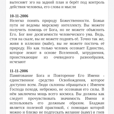
вытесняет эго на задний план и берёт под контроль
действия человека, его слова и мысли
10-11-2006
Нелегко понять природу Божественности. Божьи
пути не ведомы мирскому интеллекту. Вы можете
получить помощь от Бога, но не можете объяснить
Его. Бог вне досягаемости человеческого ума. Ведь,
стоя на скале, вы не можете поднять её. Точно так же,
живя в иллюзии (майе), вы не можете постичь её
природу. Но как только человек осознает Единство,
которое лежит в основе Вселенной, затруднения,
проистекающие из очевидного разнообразия,
исчезают
11-11-2006
Памятование Бога и Повторение Его Имени -
единственное средство Освобождения, которое
доступно всем. Люди склонны обращаться с Именем
Господа п
о
ходя, небрежно, не осознавая его силы. В
нём заключена мощь всего космоса. Вы должны как
следует прочувствовать значимость Имени и
использовать его должным образом. Бхаджан
является полезной практикой, с помощью которой
можно и близко не подпускать желание (каму) и гнев