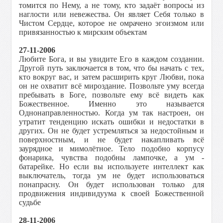
томится по Нему, а не тому, кто задаёт вопросы из
наглости или невежества. Он являет Себя только в
Чистом Сердце, которое не омрачено эгоизмом или
привязанностью к мирским объектам
27-11-2006
Любите Бога, и вы увидите Его в каждом создании.
Другой путь заключается в том, что бы начать с тех,
кто вокруг вас, и затем расширить круг Любви, пока
он не охватит всё мироздание. Позвольте уму всегда
пребывать в Боге, позвольте ему всё видеть как
Божественное. Именно это называется
Однонаправленностью. Когда ум так настроен, он
утратит тенденцию искать ошибки и недостатки в
других. Он не будет устремляться за недостойным и
поверхностным, и не будет накапливать всё
заурядное и мимолётное. Тело подобно корпусу
фонарика, чувства подобны лампочке, а ум -
батарейке. Но если вы используете интеллект как
выключатель, тогда ум не будет использоваться
понапрасну. Он будет использован только для
продвижения индивидуума к своей Божественной
судьбе
28-11-2006