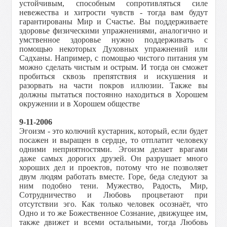
устойчивым, способным сопротивляться силе
невежества и хитрости чувств - тогда вам будут
гарантированы Мир и Счастье. Вы поддерживаете
здоровье физическими упражнениями, аналогично и
умственное здоровье нужно поддерживать с
помощью некоторых Духовных упражнений или
Садханы. Например, с помощью чистого питания ум
можно сделать чистым и острым. И тогда он сможет
пробиться сквозь препятствия и искушения и
разорвать на части покров иллюзии. Также вы
должны пытаться постоянно находиться в Хорошем
окружении и в Хорошем обществе
9-11-2006
Эгоизм - это колючий кустарник, который, если будет
посажен и выращен в сердце, то отплатит человеку
одними неприятностями. Эгоизм делает врагами
даже самых дорогих друзей. Он разрушает много
хороших дел и проектов, потому что не позволяет
двум людям работать вместе. Горе, беда следуют за
ним подобно тени. Мужество, Радость, Мир,
Сотрудничество и Любовь процветают при
отсутствии эго. Как только человек осознаёт, что
Одно и то же Божественное Сознание, движущее им,
также движет и всеми остальными, тогда Любовь