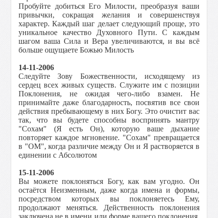
Пробуйте добиться Его Милости, преобразуя ваши
привычки, сокращая желания и совершенствуя
характер. Каждый шаг делает следующий проще, это
уникальное качество Духовного Пути. С каждым
шагом ваша Сила и Вера увеличиваются, и вы всё
больше ощущаете Божью Милость
14-11-2006
Следуйте Зову Божественности, исходящему из
сердец всех живых существ. Служите им с позиции
Поклонения, не ожидая чего-либо взамен. Не
принимайте даже благодарность, посвятив все свои
действия пребывающему в них Богу. Это очистит вас
так, что вы будете способны воспринять мантру
"Сохам" (Я есть Он), которую ваше дыхание
повторяет каждое мгновение. "Сохам" превращается
в "ОМ", когда различие между Он и Я растворяется в
единении с Абсолютом
15-11-2006
Вы можете поклоняться Богу, как вам угодно. Он
остаётся Неизменным, даже когда имена и формы,
посредством которых вы поклоняетесь Ему,
продолжают меняться. Действенность поклонения
заключена не в имени или форме вашего поклонения,