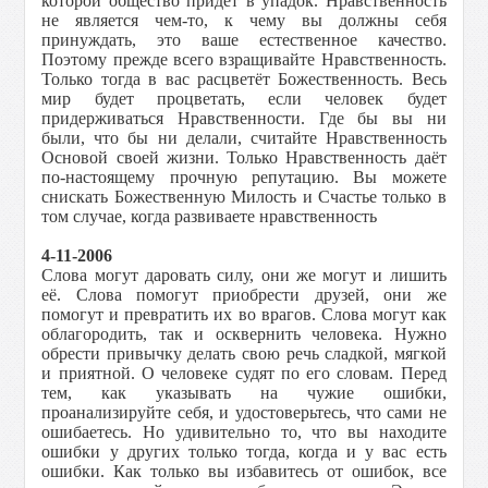
которой общество придёт в упадок. Нравственность
не является чем-то, к чему вы должны себя
принуждать, это ваше естественное качество.
Поэтому прежде всего взращивайте Нравственность.
Только тогда в вас расцветёт Божественность. Весь
мир будет процветать, если человек будет
придерживаться Нравственности. Где бы вы ни
были, что бы ни делали, считайте Нравственность
Основой своей жизни. Только Нравственность даёт
по-настоящему прочную репутацию. Вы можете
снискать Божественную Милость и Счастье только в
том случае, когда развиваете нравственность
4-11-2006
Слова могут даровать силу, они же могут и лишить
её. Слова помогут приобрести друзей, они же
помогут и превратить их во врагов. Слова могут как
облагородить, так и осквернить человека. Нужно
обрести привычку делать свою речь сладкой, мягкой
и приятной. О человеке судят по его словам. Перед
тем, как указывать на чужие ошибки,
проанализируйте себя, и удостоверьтесь, что сами не
ошибаетесь. Но удивительно то, что вы находите
ошибки у других только тогда, когда и у вас есть
ошибки. Как только вы избавитесь от ошибок, все