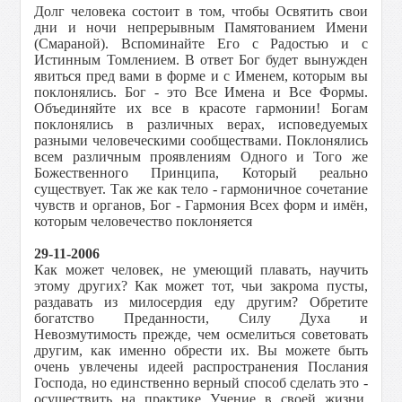
Долг человека состоит в том, чтобы Освятить свои
дни и ночи непрерывным Памятованием Имени
(Смараной). Вспоминайте Его с Радостью и с
Истинным Томлением. В ответ Бог будет вынужден
явиться пред вами в форме и с Именем, которым вы
поклонялись. Бог - это Все Имена и Все Формы.
Объединяйте их все в красоте гармонии! Богам
поклонялись в различных верах, исповедуемых
разными человеческими сообществами. Поклонялись
всем различным проявлениям Одного и Того же
Божественного Принципа, Который реально
существует. Так же как тело - гармоничное сочетание
чувств и органов, Бог - Гармония Всех форм и имён,
которым человечество поклоняется
29-11-2006
Как может человек, не умеющий плавать, научить
этому других? Как может тот, чьи закрома пусты,
раздавать из милосердия еду другим? Обретите
богатство Преданности, Силу Духа и
Невозмутимость прежде, чем осмелиться советовать
другим, как именно обрести их. Вы можете быть
очень увлечены идеей распространения Послания
Господа, но единственно верный способ сделать это -
осуществить на практике Учение в своей жизни.