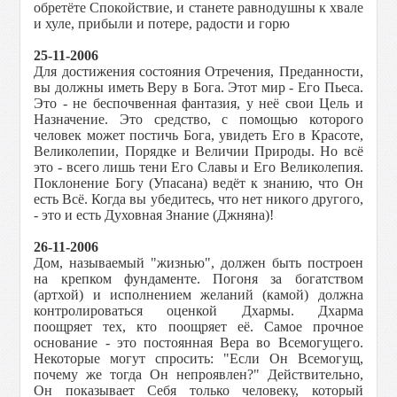
обретёте Спокойствие, и станете равнодушны к хвале
и хуле, прибыли и потере, радости и горю
25-11-2006
Для достижения состояния Отречения, Преданности,
вы должны иметь Веру в Бога. Этот мир - Его Пьеса.
Это - не беспочвенная фантазия, у неё свои Цель и
Назначение. Это средство, с помощью которого
человек может постичь Бога, увидеть Его в Красоте,
Великолепии, Порядке и Величии Природы. Но всё
это - всего лишь тени Его Славы и Его Великолепия.
Поклонение Богу (Упасана) ведёт к знанию, что Он
есть Всё. Когда вы убедитесь, что нет никого другого,
- это и есть Духовная Знание (Джняна)!
26-11-2006
Дом, называемый "жизнью", должен быть построен
на крепком фундаменте. Погоня за богатством
(артхой) и исполнением желаний (камой) должна
контролироваться оценкой Дхармы. Дхарма
поощряет тех, кто поощряет её. Самое прочное
основание - это постоянная Вера во Всемогущего.
Некоторые могут спросить: "Если Он Всемогущ,
почему же тогда Он непроявлен?" Действительно,
Он показывает Себя только человеку, который