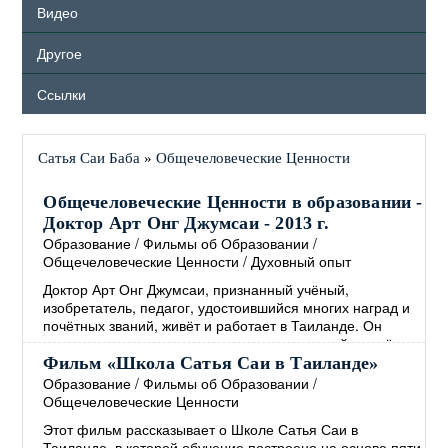
Видео
Другое
Ссылки
Сатья Саи Баба
»
Общечеловеческие Ценности
Общечеловеческие Ценности в образовании -
Доктор Арт Онг Джумсаи - 2013 г.
Образование
/
Фильмы об Образовании
/
Общечеловеческие Ценности
/
Духовный опыт
Доктор Арт Онг Джумсаи, признанный учёный,
изобретатель, педагог, удостоившийся многих наград и
почётных званий, живёт и работает в Таиланде. Он
является создателем и директором известной во всём
мире школы Сатья Саи, основанной на
Фильм «Школа Сатья Саи в Таиланде»
Общечеловеческих Ценностях. В своём выступлении,
Образование
/
Фильмы об Образовании
/
которое проходило в Сингапуре в 2013 году, доктор Арт
Общечеловеческие Ценности
Онг Джумсаи рассказывает о том, как интегрировать
Этот фильм рассказывает о Школе Сатья Саи в
Общечеловеческие Ценности в образование, а также о
Таиланде, в которой обучение построено на основе пяти