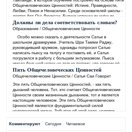
жизни школы и опыте её
→
Общечеловеческих Ценностей: Истине, Праведности,
Любви, Покое и Ненасилии. Среди основателей школы -
доктор Арт-Онг Джумсаи. Будучи успешным учёным,
политиком и общественным деятелем, доктор Джумсаи
Должны ли дела соответствовать словам?
является директором этой школы на протяжении более
Образование
/
Общечеловеческие Ценности
20 лет. Вся жизнь школы, начиная с
Особо можно сказать о деятельности Сатьи в
общеобразовательной программы и заканчивая
школьном драмкружке. Учитель Шри Тамми Раджу,
финансированием, основана на
→
руководивший кружком, однажды попросил Сатью
написать пьесу на телугу и поставить её, и Сатья
погрузился в работу с большим энтузиазмом. Пьеса
имела большой успех не только потому, что героем её
был мальчик, которого играл Сам Сатья, но, главным
Пять Общечеловеческих Ценностей
образом, потому, что её темой был извечный
Общечеловеческие Ценности
/
Сатья Саи Говорит
человеческий грех – лицемерие, состоящее в том, что
Эти пять Общечеловеческих Ценностей, - как пять
"человек
→
дыханий человека. Тот, кто считает Общечеловеческие
Ценности своим жизненным дыханием, тот и является
настоящим человеком. Эти пять Общечеловеческих
Ценностей являются фундаментальной силой
человеческой жизни. Забывая об этой силе, человек
начинает полагаться на силы мирские. В древние
времена люди понимали, что пять Общечеловеческих
Комментируют
Сегодня
Читаемое
Ценностей необходимы для Покоя и процветания во
всём мире. Мы не
→