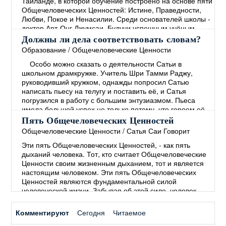
Таиланде, в которой обучение построено на основе пяти
жизни школы и опыте её
→
Общечеловеческих Ценностей: Истине, Праведности,
Любви, Покое и Ненасилии. Среди основателей школы -
доктор Арт-Онг Джумсаи. Будучи успешным учёным,
политиком и общественным деятелем, доктор Джумсаи
Должны ли дела соответствовать словам?
является директором этой школы на протяжении более
Образование
/
Общечеловеческие Ценности
20 лет. Вся жизнь школы, начиная с
Особо можно сказать о деятельности Сатьи в
общеобразовательной программы и заканчивая
школьном драмкружке. Учитель Шри Тамми Раджу,
финансированием, основана на
→
руководивший кружком, однажды попросил Сатью
написать пьесу на телугу и поставить её, и Сатья
погрузился в работу с большим энтузиазмом. Пьеса
имела большой успех не только потому, что героем её
был мальчик, которого играл Сам Сатья, но, главным
Пять Общечеловеческих Ценностей
образом, потому, что её темой был извечный
Общечеловеческие Ценности
/
Сатья Саи Говорит
человеческий грех – лицемерие, состоящее в том, что
Эти пять Общечеловеческих Ценностей, - как пять
"человек
→
дыханий человека. Тот, кто считает Общечеловеческие
Ценности своим жизненным дыханием, тот и является
настоящим человеком. Эти пять Общечеловеческих
Ценностей являются фундаментальной силой
человеческой жизни. Забывая об этой силе, человек
начинает полагаться на силы мирские. В древние
времена люди понимали, что пять Общечеловеческих
Комментируют
Сегодня
Читаемое
Ценностей необходимы для Покоя и процветания во