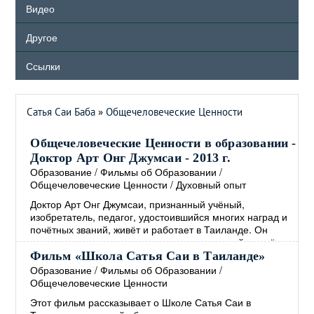
Видео
Другое
Ссылки
Сатья Саи Баба
»
Общечеловеческие Ценности
Общечеловеческие Ценности в образовании -
Доктор Арт Онг Джумсаи - 2013 г.
Образование
/
Фильмы об Образовании
/
Общечеловеческие Ценности
/
Духовный опыт
Доктор Арт Онг Джумсаи, признанный учёный,
изобретатель, педагог, удостоившийся многих наград и
почётных званий, живёт и работает в Таиланде. Он
является создателем и директором известной во всём
мире школы Сатья Саи, основанной на
Фильм «Школа Сатья Саи в Таиланде»
Общечеловеческих Ценностях. В своём выступлении,
Образование
/
Фильмы об Образовании
/
которое проходило в Сингапуре в 2013 году, доктор Арт
Общечеловеческие Ценности
Онг Джумсаи рассказывает о том, как интегрировать
Этот фильм рассказывает о Школе Сатья Саи в
Общечеловеческие Ценности в образование, а также о