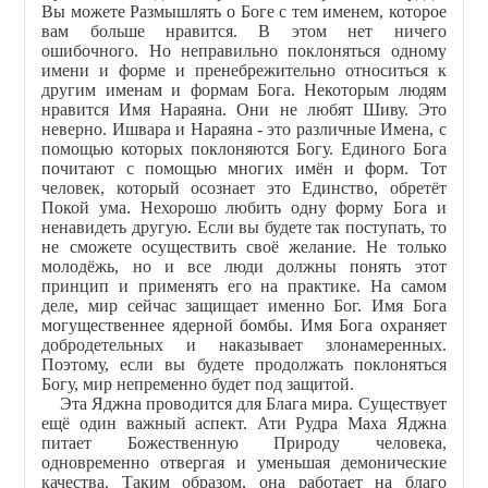
Вы можете Размышлять о Боге с тем именем, которое
вам больше нравится. В этом нет ничего
ошибочного. Но неправильно поклоняться одному
имени и форме и пренебрежительно относиться к
другим именам и формам Бога. Некоторым людям
нравится Имя Нараяна. Они не любят Шиву. Это
неверно. Ишвара и Нараяна - это различные Имена, с
помощью которых поклоняются Богу. Единого Бога
почитают с помощью многих имён и форм. Тот
человек, который осознает это Единство, обретёт
Покой ума. Нехорошо любить одну форму Бога и
ненавидеть другую. Если вы будете так поступать, то
не сможете осуществить своё желание. Не только
молодёжь, но и все люди должны понять этот
принцип и применять его на практике. На самом
деле, мир сейчас защищает именно Бог. Имя Бога
могущественнее ядерной бомбы. Имя Бога охраняет
добродетельных и наказывает злонамеренных.
Поэтому, если вы будете продолжать поклоняться
Богу, мир непременно будет под защитой.
Эта Яджна проводится для Блага мира. Существует
ещё один важный аспект. Ати Рудра Маха Яджна
питает Божественную Природу человека,
одновременно отвергая и уменьшая демонические
качества. Таким образом, она работает на благо