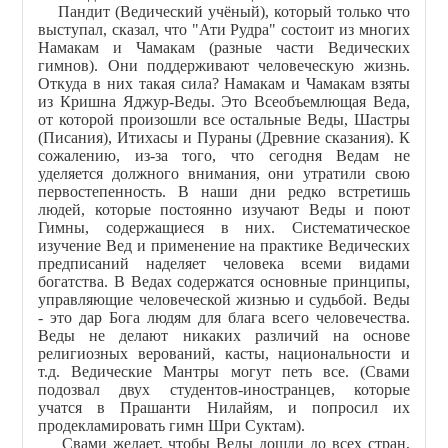
Пандит (Ведический учёный), который только что
выступал, сказал, что "Ати Рудра" состоит из многих
Намакам и Чамакам (разные части Ведических
гимнов). Они поддерживают человеческую жизнь.
Откуда в них такая сила? Намакам и Чамакам взяты
из Кришна Яджур-Веды. Это Всеобъемлющая Веда,
от которой произошли все остальные Веды, Шастры
(Писания), Итихасы и Пураны (Древние сказания). К
сожалению, из-за того, что сегодня Ведам не
уделяется должного внимания, они утратили свою
первостепенность. В наши дни редко встретишь
людей, которые постоянно изучают Веды и поют
Гимны, содержащиеся в них. Систематическое
изучение Вед и применение на практике Ведических
предписаний наделяет человека всеми видами
богатства. В Ведах содержатся основные принципы,
управляющие человеческой жизнью и судьбой. Веды
- это дар Бога людям для блага всего человечества.
Веды не делают никаких различий на основе
религиозных верований, касты, национальности и
т.д. Ведические Мантры могут петь все.
(Свами
подозвал двух студентов-иностранцев, которые
учатся в Прашанти Нилайям, и попросил их
продекламировать гимн Шри Суктам).
Свами желает, чтобы Веды дошли до всех стран,