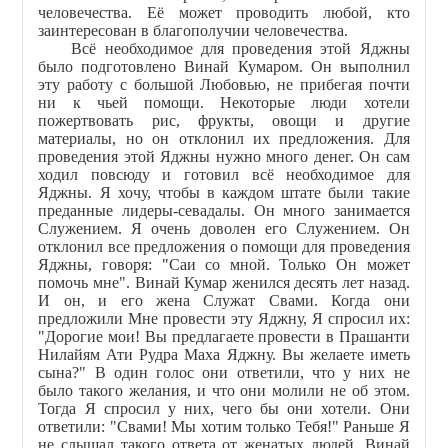
человечества. Её может проводить любой, кто
заинтересован в благополучии человечества.
Всё необходимое для проведения этой Яджны
было подготовлено Винай Кумаром. Он выполнил
эту работу с большой Любовью, не прибегая почти
ни к чьей помощи. Некоторые люди хотели
пожертвовать рис, фрукты, овощи и другие
материалы, но он отклонил их предложения. Для
проведения этой Яджны нужно много денег. Он сам
ходил повсюду и готовил всё необходимое для
Яджны. Я хочу, чтобы в каждом штате были такие
преданные лидеры-севадалы. Он много занимается
Служением. Я очень доволен его Служением. Он
отклонил все предложения о помощи для проведения
Яджны, говоря: "Саи со мной. Только Он может
помочь мне". Винай Кумар женился десять лет назад.
И он, и его жена Служат Свами. Когда они
предложили Мне провести эту Яджну, Я спросил их:
"Дорогие мои! Вы предлагаете провести в Прашанти
Нилайям Ати Рудра Маха Яджну. Вы желаете иметь
сына?" В один голос они ответили, что у них не
было такого желания, и что они молили не об этом.
Тогда Я спросил у них, чего бы они хотели. Они
ответили: "Свами! Мы хотим только Тебя!" Раньше Я
не слышал такого ответа от женатых людей. Винай