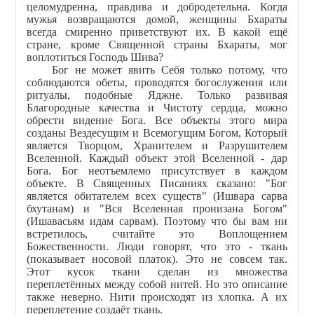
целомудренна, правдива и добродетельна. Когда
мужья возвращаются домой, женщины Бхараты
всегда смиренно приветствуют их. В какой ещё
стране, кроме Священной страны Бхараты, мог
воплотиться Господь Шива?
Бог не может явить Себя только потому, что
соблюдаются обеты, проводятся богослужения или
ритуалы, подобные Яджне. Только развивая
Благородные качества и Чистоту сердца, можно
обрести видение Бога. Все объекты этого мира
созданы Вездесущим и Всемогущим Богом, Который
является Творцом, Хранителем и Разрушителем
Вселенной. Каждый объект этой Вселенной - дар
Бога. Бог неотъемлемо присутствует в каждом
объекте. В Священных Писаниях сказано: "Бог
является обитателем всех существ" (Ишвара сарва
бхутанам) и "Вся Вселенная пронизана Богом"
(Ишавасьям идам сарвам). Поэтому что бы вам ни
встретилось, считайте это Воплощением
Божественности. Люди говорят, что это - ткань
(показывает носовой платок). Это не совсем так.
Этот кусок ткани сделан из множества
переплетённых между собой нитей. Но это описание
также неверно. Нити происходят из хлопка. А их
переплетение создаёт ткань.