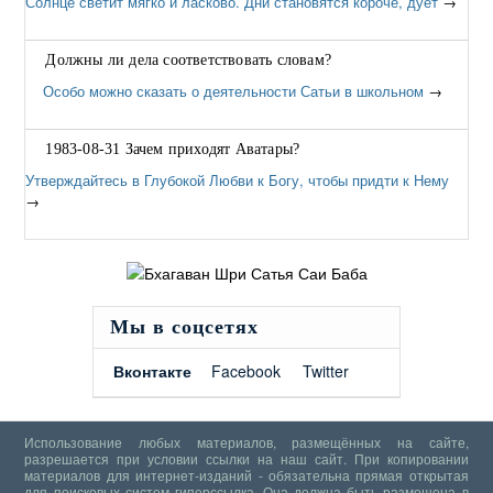
Солнце светит мягко и ласково. Дни становятся короче, дует
→
Должны ли дела соответствовать словам?
Особо можно сказать о деятельности Сатьи в школьном
→
1983-08-31 Зачем приходят Аватары?
Утверждайтесь в Глубокой Любви к Богу, чтобы придти к Нему
→
Мы в соцсетях
Вконтакте
Facebook
Twitter
Использование любых материалов, размещённых на сайте,
разрешается при условии ссылки на наш сайт. При копировании
материалов для интернет-изданий - обязательна прямая открытая
для поисковых систем гиперссылка. Она должна быть размещена в