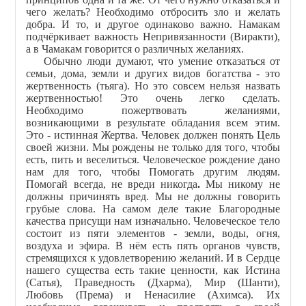
чего желать? Необходимо отбросить зло и желать
добра. И то, и другое одинаково важно. Намакам
подчёркивает важность Непривязанности (Виракти),
а в Чамакам говорится о различных желаниях.
Обычно люди думают, что умение отказаться от
семьи, дома, земли и других видов богатства - это
жертвенность (тьяга). Но это совсем нельзя назвать
жертвенностью! Это очень легко сделать.
Необходимо пожертвовать желаниями,
возникающими в результате обладания всем этим.
Это - истинная Жертва. Человек должен понять Цель
своей жизни. Мы рождены не только для того, чтобы
есть, пить и веселиться. Человеческое рождение дано
нам для того, чтобы Помогать другим людям.
Помогай всегда, не вреди никогда
.
Мы никому не
должны причинять вред. Мы не должны говорить
грубые слова. На самом деле такие Благородные
качества присущи нам изначально. Человеческое тело
состоит из пяти элементов - земли, воды, огня,
воздуха и эфира. В нём есть пять органов чувств,
стремящихся к удовлетворению желаний. И в Сердце
нашего существа есть такие ценности, как Истина
(Сатья), Праведность (Дхарма), Мир (Шанти),
Любовь (Према) и Ненасилие (Ахимса). Их