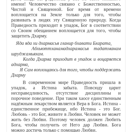
имени! Человечество связано с Божественностью,
Чистой и Священной. Бог время от времени
воплощается на Земле только для того, чтобы
развивать в людях эту Священную природу. Когда
Праведность приходит в упадок, Бог в соответствии
со Своим обещанием воплощается для того, чтобы
защитить Дхарму.
Яда яда хи дхармасья гланир бхавати Бхарата,
Абхьюттханамадхарамасья тадатманам
шруджамьяхам.
Когда Дхарма приходит в упадок и воцаряется
адхарма,
Я Сам воплощаюсь для того, чтобы поддержать
Дхарму
В современном мире Праведность пришла в
упадок, а Истина забыта. Повсюду царит
несправедливость, отсутствие дисциплины и
порочное поведение. При таком хаосе единственным
надёжным лекарством является Вера в Бога. Истина -
единственное прибежище, ибо Истина - это Бог.
Любовь - это Бог, живите в Любви. Человек не может
жить без Любви. Поэтому человек должен Любить
Бога, чтобы получить от Него дар Любви. Бога
можно достичь только с помощью Любви.