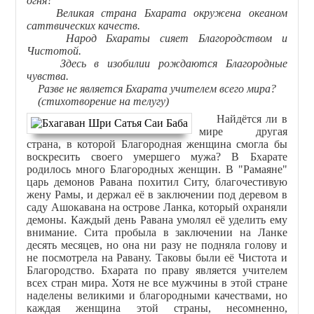
огня?
Великая страна Бхарата окружена океаном
саттвических качеств.
Народ Бхараты сияет Благородством и
Чистотой.
Здесь в изобилии рождаются Благородные
чувства.
Разве не является Бхарата учителем всего мира?
(стихотворение на телугу)
Найдётся ли в
мире другая
страна, в которой Благородная женщина смогла бы
воскресить своего умершего мужа? В Бхарате
родилось много Благородных женщин. В "Рамаяне"
царь демонов Равана похитил Ситу, благочестивую
жену Рамы, и держал её в заключении под деревом в
саду Ашокавана на острове Ланка, который охраняли
демоны. Каждый день Равана умолял её уделить ему
внимание. Сита пробыла в заключении на Ланке
десять месяцев, но она ни разу не подняла голову и
не посмотрела на Равану. Таковы были её Чистота и
Благородство. Бхарата по праву является учителем
всех стран мира. Хотя не все мужчины в этой стране
наделены великими и благородными качествами, но
каждая женщина этой страны, несомненно,