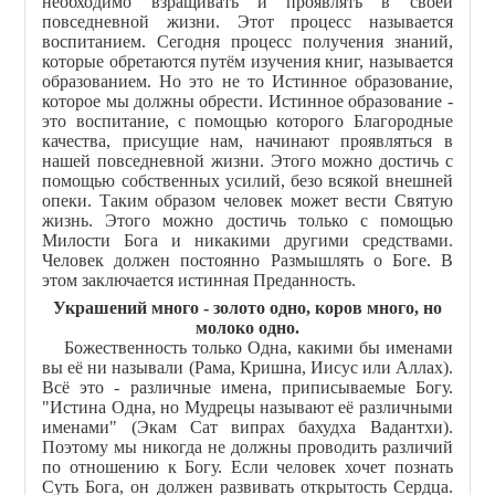
необходимо взращивать и проявлять в своей
повседневной жизни. Этот процесс называется
воспитанием. Сегодня процесс получения знаний,
которые обретаются путём изучения книг, называется
образованием. Но это не то Истинное образование,
которое мы должны обрести. Истинное образование -
это воспитание, с помощью которого Благородные
качества, присущие нам, начинают проявляться в
нашей повседневной жизни. Этого можно достичь с
помощью собственных усилий, безо всякой внешней
опеки. Таким образом человек может вести Святую
жизнь. Этого можно достичь только с помощью
Милости Бога и никакими другими средствами.
Человек должен постоянно Размышлять о Боге. В
этом заключается истинная Преданность.
Украшений много - золото одно, коров много, но
молоко одно.
Божественность только Одна, какими бы именами
вы её ни называли (Рама, Кришна, Иисус или Аллах).
Всё это - различные имена, приписываемые Богу.
"Истина Одна, но Мудрецы называют её различными
именами" (Экам Сат випрах бахудха Вадантхи).
Поэтому мы никогда не должны проводить различий
по отношению к Богу. Если человек хочет познать
Суть Бога, он должен развивать открытость Сердца.