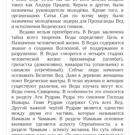
таких как Андхра Прадеш, Керала и другие, были
назначены руководители молодёжи. Кроме того, в
организациях Сатья Саи по всему миру были
назначены молодёжные лидеры для Пропаганды Вед
и исполнения Ведических гимнов.
Ведами нельзя пренебрегать. В Ведах заключена
тайна всего творения. Веды определяют Цель и
Назначение человеческой жизни. В Ведах содержится
знание о создании Вселенной, её поддержании и
разрушении. В Ведах говорится о четырёх стадиях
человеческой жизни: брахмачарья (целибат),
грихастха (домохозяин), ванапрастха (отшельник) и
саньясин (отречённый). Сейчас люди начинают
осознавать Величие Вед. Даже в деревнях женщины
поют Ведические мантры. В телах мужчин и женщин
существуют различия, но Веды изучать могут все.
Веды очень Священны. В особенности это относится
к разделу Ати Рудрам. Рудра это синоним Господа
Ишвары. Гимн Рудрам содержит Суть всех Вед.
Другой важной чертой Рудрам является единство
между двумя его частями, которые называются
Намакам и Чамакам. В разделе Намакам основное
внимание уделяется аспекту Отрешённости, а в
разделе Чамакам - аспекту желания. Но суть обоих
принципов одна и та же. От чего нужно отказаться и