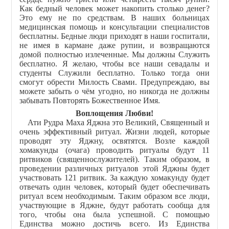
Как бедный человек может накопить столько денег?
Это ему не по средствам. В наших больницах
медицинская помощь и консультации специалистов
бесплатны. Бедные люди приходят в наши госпитали,
не имея в кармане даже рупии, и возвращаются
домой полностью излеченные. Мы должны Служить
бесплатно. Я желаю, чтобы все наши севадалы и
студенты Служили бесплатно. Только тогда они
смогут обрести Милость Свами. Предупреждаю, вы
можете забыть о чём угодно, но никогда не должны
забывать Повторять Божественное Имя.
Воплощения Любви!
Ати Рудра Маха Яджна это Великий, Священный и
очень эффективный ритуал. Жизни людей, которые
проводят эту Яджну, освятятся. Возле каждой
хомакунды (очага) проводить ритуалы будут 11
ритвиков (священнослужителей). Таким образом, в
проведении различных ритуалов этой Яджны будет
участвовать 121 ритвик. За каждую хомакунду будет
отвечать один человек, который будет обеспечивать
ритуал всем необходимым. Таким образом все люди,
участвующие в Яджне, будут работать сообща для
того, чтобы она была успешной. С помощью
Единства можно достичь всего. Из Единства