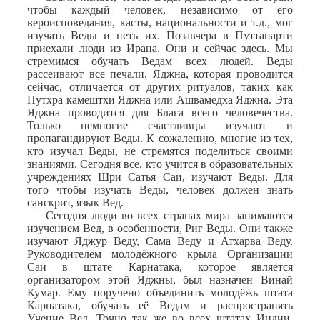
чтобы каждый человек, независимо от его
вероисповедания, касты, национальности и т.д., мог
изучать Веды и петь их. Позавчера в Путтапарти
приехали люди из Ирана. Они и сейчас здесь. Мы
стремимся обучать Ведам всех людей. Веды
рассеивают все печали. Яджна, которая проводится
сейчас, отличается от других ритуалов, таких как
Путхра камештхи Яджна
или Ашвамедха Яджна. Эта
Яджна проводится для Блага всего человечества.
Только немногие счастливцы изучают и
пропагандируют Веды. К сожалению, многие из тех,
кто изучал Веды, не стремятся поделиться своими
знаниями. Сегодня все, кто учится в образовательных
учреждениях Шри Сатья Саи, изучают Веды. Для
того чтобы изучать Веды, человек должен знать
санскрит, язык Вед.
Сегодня люди во всех странах мира занимаются
изучением Вед, в особенности, Риг Веды. Они также
изучают Яджур Веду, Сама Веду и Атхарва Веду.
Руководителем молодёжного крыла Организации
Саи в штате Карнатака, которое является
организатором этой Яджны, был назначен Винай
Кумар. Ему поручено объединить молодёжь штата
Карнатака, обучать её Ведам и распространять
Учение Вед. Точно так же во всех штатах Индии,