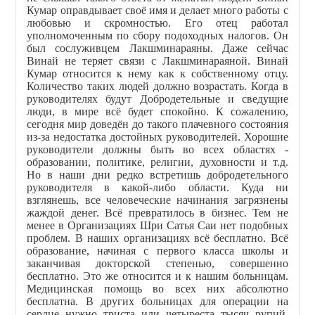
Кумар оправдывает своё имя и делает много работы с
любовью и скромностью. Его отец работал
уполномоченным по сбору подоходных налогов. Он
был сослуживцем Лакшминараяны. Даже сейчас
Винай не теряет связи с Лакшминараяной. Винай
Кумар относится к нему как к собственному отцу.
Количество таких людей должно возрастать. Когда в
руководителях будут Добродетельные и сведущие
люди, в мире всё будет спокойно. К сожалению,
сегодня мир доведён до такого плачевного состояния
из-за недостатка достойных руководителей. Хорошие
руководители должны быть во всех областях -
образовании, политике, религии, духовности и т.д.
Но в наши дни редко встретишь добродетельного
руководителя в какой-либо области. Куда ни
взглянешь, все человеческие начинания загрязнены
жаждой денег. Всё превратилось в бизнес. Тем не
менее в Организациях Шри Сатья Саи нет подобных
проблем. В наших организациях всё бесплатно. Всё
образование, начиная с первого класса школы и
заканчивая докторской степенью, совершенно
бесплатно. Это же относится и к нашим больницам.
Медицинская помощь во всех них абсолютно
бесплатна. В других больницах для операции на
сердце нужно триста или четыреста тысяч рупий.