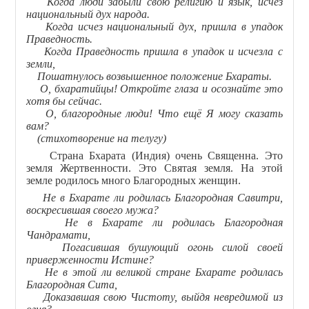
Когда люди забыли свою религию и язык, исчез
национальный дух народа.
Когда исчез национальный дух, пришла в упадок
Праведность.
Когда Праведность пришла в упадок и исчезла с
земли,
Пошатнулось возвышенное положение Бхараты.
О, бхаратийцы! Откройте глаза и осознайте это
хотя бы сейчас.
О, благородные люди! Что ещё Я могу сказать
вам?
(стихотворение на телугу)
Страна Бхарата (Индия) очень Священна. Это
земля Жертвенности. Это Святая земля. На этой
земле родилось много Благородных женщин.
Не в Бхарате ли родилась Благородная Савитри,
воскресившая своего мужа?
Не в Бхарате ли родилась Благородная
Чандрамати,
Погасившая бушующий огонь силой своей
приверженности Истине?
Не в этой ли великой стране Бхарате родилась
Благородная Сита,
Доказавшая свою Чистоту, выйдя невредимой из