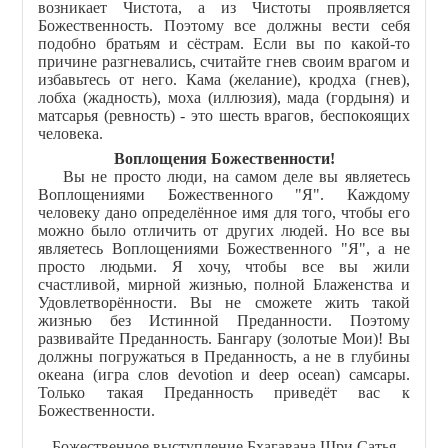
возникает Чистота, а из Чистоты проявляется
Божественность. Поэтому все должны вести себя
подобно братьям и сёстрам. Если вы по какой-то
причине разгневались, считайте гнев своим врагом и
избавьтесь от него. Кама (желание), кродха (гнев),
лобха (жадность), моха (иллюзия), мада (гордыня) и
матсарья (ревность) - это шесть врагов, беспокоящих
человека.
Воплощения Божественности!
Вы не просто люди, на самом деле вы являетесь
Воплощениями Божественного "Я". Каждому
человеку дано определённое имя для того, чтобы его
можно было отличить от других людей. Но все вы
являетесь Воплощениями Божественного "Я", а не
просто людьми. Я хочу, чтобы все вы жили
счастливой, мирной жизнью, полной Блаженства и
Удовлетворённости. Вы не сможете жить такой
жизнью без Истинной Преданности. Поэтому
развивайте Преданность. Бангару (золотые Мои)! Вы
должны погружаться в Преданность, а не в глубины
океана (игра слов devotion и deep ocean) самсары.
Только такая Преданность приведёт вас к
Божественности.
Божественное выступление Бхагавана Шри Сатья