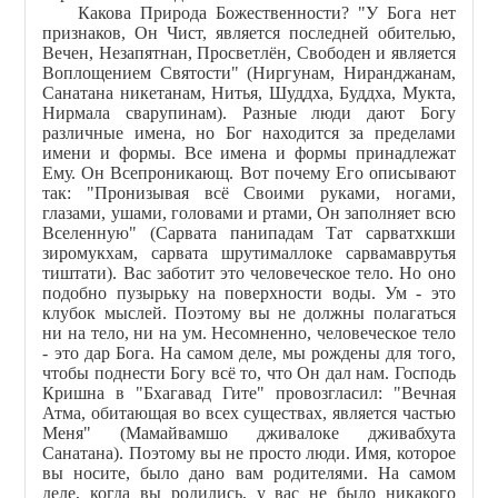
Какова Природа Божественности? "У Бога нет
признаков, Он Чист, является последней обителью,
Вечен, Незапятнан, Просветлён, Свободен и является
Воплощением Святости" (Ниргунам, Ниранджанам,
Санатана никетанам, Нитья, Шуддха, Буддха, Мукта,
Нирмала сварупинам). Разные люди дают Богу
различные имена, но Бог находится за пределами
имени и формы. Все имена и формы принадлежат
Ему. Он Всепроникающ. Вот почему Его описывают
так: "Пронизывая всё Своими руками, ногами,
глазами, ушами, головами и ртами, Он заполняет всю
Вселенную" (Сарвата панипадам Тат сарватхкши
зиромукхам, сарвата шрутималлоке сарвамаврутья
тиштати). Вас заботит это человеческое тело. Но оно
подобно пузырьку на поверхности воды. Ум - это
клубок мыслей. Поэтому вы не должны полагаться
ни на тело, ни на ум. Несомненно, человеческое тело
- это дар Бога. На самом деле, мы рождены для того,
чтобы поднести Богу всё то, что Он дал нам. Господь
Кришна в "Бхагавад Гите" провозгласил: "Вечная
Атма, обитающая во всех существах, является частью
Меня" (Мамайвамшо дживалоке дживабхута
Санатана). Поэтому вы не просто люди. Имя, которое
вы носите, было дано вам родителями. На самом
деле, когда вы родились, у вас не было никакого