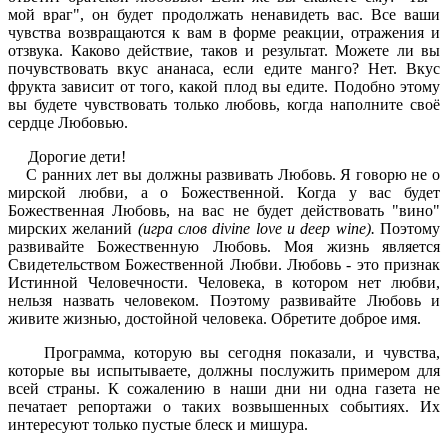
мой враг", он будет продолжать ненавидеть вас. Все ваши
чувства возвращаются к вам в форме реакции, отражения и
отзвука. Каково действие, таков и результат. Можете ли вы
почувствовать вкус ананаса, если едите манго? Нет. Вкус
фрукта зависит от того, какой плод вы едите. Подобно этому
вы будете чувствовать только любовь, когда наполните своё
сердце Любовью.
Дорогие дети!
С ранних лет вы должны развивать Любовь. Я говорю не о
мирской любви, а о Божественной. Когда у вас будет
Божественная Любовь, на вас не будет действовать "вино"
мирских желаний
(игра слов divine love и deep wine).
Поэтому
развивайте Божественную Любовь. Моя жизнь является
Свидетельством Божественной Любви. Любовь - это признак
Истинной Человечности. Человека, в котором нет любви,
нельзя назвать человеком. Поэтому развивайте Любовь и
живите жизнью, достойной человека. Обретите доброе имя.
Программа, которую вы сегодня показали, и чувства,
которые вы испытываете, должны послужить примером для
всей страны. К сожалению в наши дни ни одна газета не
печатает репортажи о таких возвышенных событиях. Их
интересуют только пустые блеск и мишура.