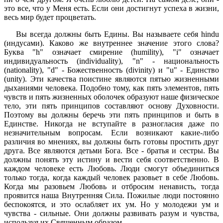
это все, что у Меня есть. Если они достигнут успеха в жизни,
весь мир будет процветать.
Вы всегда должны быть Едины. Вы называете себя hindu
(индусами). Каково же внутреннее значение этого слова?
Буква "h" означает смирение (humility), "i" означает
индивидуальность (individuality), "n" - национальность
(nationality), "d" - Божественность (divinity) и "u" - Единство
(unity). Эти качества поистине являются пятью жизненными
дыханиями человека. Подобно тому, как пять элементов, пять
чувств и пять жизненных оболочек образуют наше физическое
тело, эти пять принципов составляют основу Духовности.
Поэтому вы должны беречь эти пять принципов и быть в
Единстве. Никогда не вступайте в разногласия даже по
незначительным вопросам. Если возникают какие-либо
различия во мнениях, вы должны быть готовы простить друг
друга. Все являются детьми Бога. Все - братья и сестры. Вы
должны понять эту истину и вести себя соответственно. В
каждом человеке есть Любовь. Люди смогут объединиться
только тогда, когда каждый человек разовьет в себе Любовь.
Когда мы разовьем Любовь и отбросим ненависть, тогда
проявится наша Внутренняя Сила. Пожилые люди постоянно
беспокоятся, и это ослабляет их ум. Но у молодежи ум и
чувства - сильные. Они должны развивать разум и чувства,
используя их Священным образом.