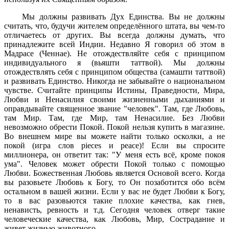
Мы должны развивать Дух Единства. Вы не должны
считать, что, будучи жителем определённого штата, вы чем-то
отличаетесь от других. Вы всегда должны думать, что
принадлежите всей Индии. Недавно Я говорил об этом в
Мадрасе (Ченнае). Не отождествляйте себя с принципом
индивидуального я (вьяшти таттвой). Мы должны
отождествлять себя с принципом общества (самашти таттвой)
и развивать Единство. Никогда не забывайте о национальном
чувстве. Считайте принципы Истины, Праведности, Мира,
Любви и Ненасилия своими жизненными дыханиями и
оправдывайте священное звание "человек". Там, где Любовь,
там Мир. Там, где Мир, там Ненасилие. Без Любви
невозможно обрести Покой. Покой нельзя купить в магазине.
Во внешнем мире вы можете найти только осколки, а не
покой (игра слов pieces и peace)! Если вы спросите
миллионера, он ответит так: "У меня есть всё, кроме покоя
ума". Человек может обрести Покой только с помощью
Любви. Божественная Любовь является Основой всего. Когда
вы разовьете Любовь к Богу, то Он позаботится обо всём
остальном в вашей жизни. Если у вас не будет Любви к Богу,
то в вас разовьются такие плохие качества, как гнев,
ненависть, ревность и т.д. Сегодня человек отверг такие
человеческие качества, как Любовь, Мир, Сострадание и
живет жизнью животного.