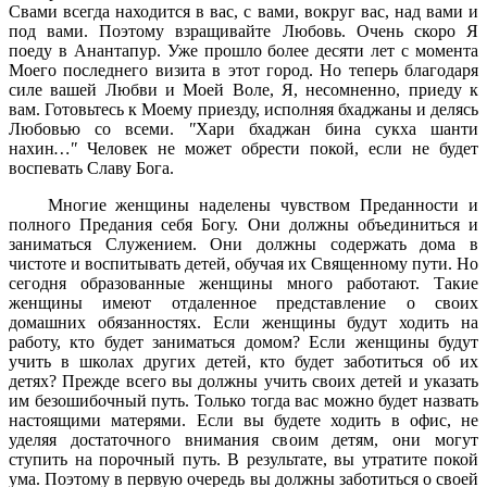
Свами всегда находится в вас, с вами, вокруг вас, над вами и
под вами. Поэтому взращивайте Любовь. Очень скоро Я
поеду в Анантапур. Уже прошло более десяти лет с момента
Моего последнего визита в этот город. Но теперь благодаря
силе вашей Любви и Моей Воле, Я, несомненно, приеду к
вам. Готовьтесь к Моему приезду, исполняя бхаджаны и делясь
Любовью со всеми.
"
Хари бхаджан бина сукха шанти
нахин
…"
Человек не может обрести покой, если не будет
воспевать Славу Бога.
Многие женщины наделены чувством Преданности и
полного Предания себя Богу. Они должны объединиться и
заниматься Служением. Они должны содержать дома в
чистоте и воспитывать детей, обучая их Священному пути. Но
сегодня образованные женщины много работают. Такие
женщины имеют отдаленное представление о своих
домашних обязанностях. Если женщины будут ходить на
работу, кто будет заниматься домом? Если женщины будут
учить в школах других детей, кто будет заботиться об их
детях? Прежде всего вы должны учить своих детей и указать
им безошибочный путь. Только тогда вас можно будет назвать
настоящими матерями. Если вы будете ходить в офис, не
уделяя достаточного внимания своим детям, они могут
ступить на порочный путь. В результате, вы утратите покой
ума. Поэтому в первую очередь вы должны заботиться о своей