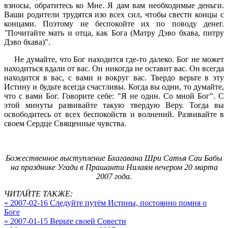
взносы, обратитесь ко Мне. Я дам вам необходимые деньги.
Ваши родители трудятся изо всех сил, чтобы свести концы с
концами. Поэтому не беспокойте их по поводу денег.
"
Почитайте мать и отца, как Бога (Матру Дэво бхава, питру
Дэво бхава)".
Не думайте, что Бог находится где-то далеко. Бог не может
находиться вдали от вас. Он никогда не оставит вас. Он всегда
находится в вас, с вами и вокруг вас. Твердо верьте в эту
Истину и будьте всегда счастливы. Когда вы одни, то думайте,
что с вами Бог. Говорите себе: "Я не один. Со мной Бог". С
этой минуты развивайте такую твердую Веру. Тогда вы
освободитесь от всех беспокойств и волнений. Развивайте в
своем Сердце Священные чувства.
Божественное выступление Бхагавана Шри Сатья Саи Бабы
на празднике Угади в Прашанти Нилаям вечером 20 марта
2007 года.
ЧИТАЙТЕ ТАКЖЕ:
» 2007-02-16 Следуйте путём Истины, постоянно помня о
Боге
» 2007-01-15 Верьте своей Совести