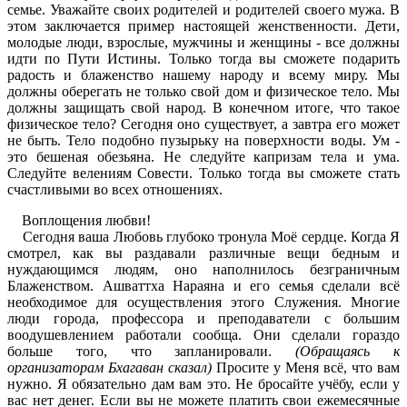
семье. Уважайте своих родителей и родителей своего мужа. В
этом заключается пример настоящей женственности. Дети,
молодые люди, взрослые, мужчины и женщины - все должны
идти по Пути Истины. Только тогда вы сможете подарить
радость и блаженство нашему народу и всему миру. Мы
должны оберегать не только свой дом и физическое тело. Мы
должны защищать свой народ. В конечном итоге, что такое
физическое тело? Сегодня оно существует, а завтра его может
не быть. Тело подобно пузырьку на поверхности воды. Ум -
это бешеная обезьяна. Не следуйте капризам тела и ума.
Следуйте велениям Совести. Только тогда вы сможете стать
счастливыми во всех отношениях.
Воплощения любви!
Сегодня ваша Любовь глубоко тронула Моё сердце. Когда Я
смотрел, как вы раздавали различные вещи бедным и
нуждающимся людям, оно наполнилось безграничным
Блаженством. Ашваттха Нараяна и его семья сделали всё
необходимое для осуществления этого Служения. Многие
люди города, профессора и преподаватели с большим
воодушевлением работали сообща. Они сделали гораздо
больше того, что запланировали.
(Обращаясь к
организаторам Бхагаван сказал)
Просите у Меня всё, что вам
нужно. Я обязательно дам вам это. Не бросайте учёбу, если у
вас нет денег. Если вы не можете платить свои ежемесячные