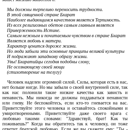
Мы должны терпеливо переносить трудности.
В этой священной стране Бхарат
Наиболее выдающимся качеством является Терпимость.
Из всех религиозных обетов самым главным является
Приверженность Истине.
Самым нежным и почитаемым чувством в стране Бхарат
Является любовь к матери.
Характер ценится дороже жизни.
Но люди забыли эти основные принципы великой культуры
И подражают западному образу жизни.
Увы! Бхаратийцы сегодня подобны слону,
Не осознающему своей мощи
(стихотворение на телугу)
Человек наделен огромной силой. Силы, которая есть в нас,
нет больше нигде. Но мы забыли о своей внутренней силе, так
как нас полонили такие низкие качества как зависть и
ненависть. Мы никогда не должны поддаваться ненависти
или гневу. Не беспокойтесь, если кто-то гневается на вас.
Приветствуйте этого человека и оставайтесь спокойными и
умиротворенными. Приветствуйте даже своего врага с
любовью такими словами: "Здравствуй, брат! Как ты
поживаешь?" Когда вы обратитесь так к человеку, он тоже
ответит братской любовью. Если же вы скажете ему: "Ты -