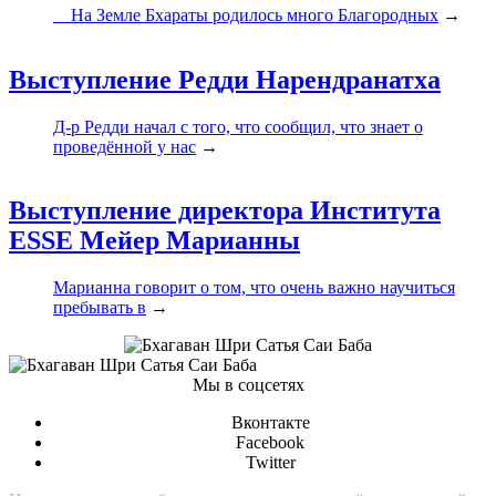
На Земле Бхараты родилось много Благородных
→
Выступление Редди Нарендранатха
Д-р Редди начал с того, что сообщил, что знает о
проведённой у нас
→
Выступление директора Института
ESSE Мейер Марианны
Марианна говорит о том, что очень важно научиться
пребывать в
→
Мы в соцсетях
Вконтакте
Facebook
Twitter