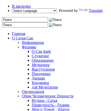
В закладки
Powered by
Translate
Главная
О Сатья Саи
Информация
Фильмы
О Саи Бабе
Служение
Образование
Медицина
Выступления
Праздники
Даршан
Бхаджаны
для Медитации
Организация
Обще Человеческие Ценности
Истина - Сатья
Праведность - Дхарма
Мир и Покой - Шанти