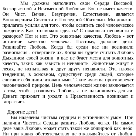
Мы должны наполнить свои Сердца Высокой,
Бескорыстной и Неизменной Любовью. Бог не имеет качеств.
Он Чист, Вечен, Безупречен, Естественен, является
Воплощением Святости и Последней Обителью. Мы должны
прилагать усилия для того, чтобы освятить своё человеческое
рождение. Как это можно сделать? С помощью ненависти и
раздоров? Нет и нет. Это животные качества. Любовь - вот
истинное качество человека. Поэтому, дорогие дети!
Развивайте Любовь. Когда бы среди вас ни возникали
разногласия - отвергайте их. Когда вы будете считать Любовь
Дыханием своей жизни, в вас не будет места для животных
качеств, таких как зависть и ненависть. Животные живут в
лесах, не испытывая к друг другу ненависти. Эта плохая
тенденция, в основном, существует среди людей, которые
считают себя цивилизованными. Такие чувства противоречат
человеческой природе. Цель человеческой жизни заключается
в том, чтобы развивать Любовь, а не накапливать деньги.
Деньги приходят и уходят, а Нравственность возникает и
возрастает.
Дорогие дети!
Вы наделены чистым сердцем и устойчивым умом. При
наличии Чистоты Сердца развить Любовь легко. На самом
деле ваша Любовь может стать такой же обширной как небо.
Ни при каких обстоятельствах не отказывайтесь от Любви.