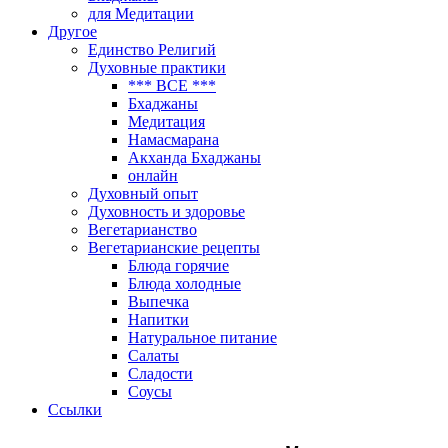
для Медитации
Другое
Единство Религий
Духовные практики
*** ВСЕ ***
Бхаджаны
Медитация
Намасмарана
Акханда Бхаджаны
онлайн
Духовный опыт
Духовность и здоровье
Вегетарианство
Вегетарианские рецепты
Блюда горячие
Блюда холодные
Выпечка
Напитки
Натуральное питание
Салаты
Сладости
Соусы
Ссылки