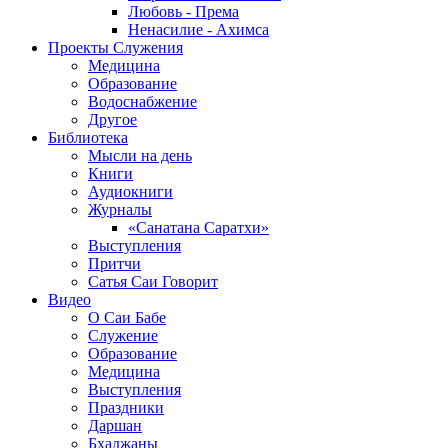
Любовь - Према
Ненасилие - Ахимса
Проекты Служения
Медицина
Образование
Водоснабжение
Другое
Библиотека
Мысли на день
Книги
Аудиокниги
Журналы
«Санатана Саратхи»
Выступления
Притчи
Сатья Саи Говорит
Видео
О Саи Бабе
Служение
Образование
Медицина
Выступления
Праздники
Даршан
Бхаджаны