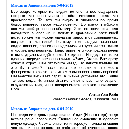
Мысль из Ашрама на день 5-04-2019
Все вещи, которые мы видим во сне, и все ощущения,
которые мы испытываем в нём, исчезают, когда мы
просыпаемся. То, что мы видим и ощущаем во время
бодрствования, также недолговечно. Во время глубокого
сна мы вообще не осознаём мир. Хотя во время сна тело
находится в спальне и лежит в драматично застывшей
позе, во сне мы можем ощущать радость от совершаемых
покупок в магазине! Поэтому три стадии сознания:
бодрствование, сон со сновидениями и глубокий сон только
относительно реальны. Представьте, что уже поздний вечер
и вы с друзьями идёте петь Бхаджаны. И вдруг кто-то из
идущих впереди внезапно кричит: «Змея, Змея». Вас сразу
охватит страх и вы отступите назад. Но действительно ли
это была змея? После того, как осветили это место
фонариком, то оказалось, что это была всего лишь верёвка!
Невежество вызывает страх, а Знание устраняет его. Точно
так же, когда Истинное Знание сияет в вас, Оно озаряет
окружающий мир, и вы воспринимаете его как проявление
Бога.
Сатья Саи Баба
Божественная Беседа, 8 января 1983
Мысль из Ашрама на день 6-04-2019
По традиции в день празднования Угади (Нового года) люди
встают рано, совершают Священное омовение и одевают
новую одежду. К сожалению, их интересует только внешняя
чистота, и они совсем не заботятся об очищении своих