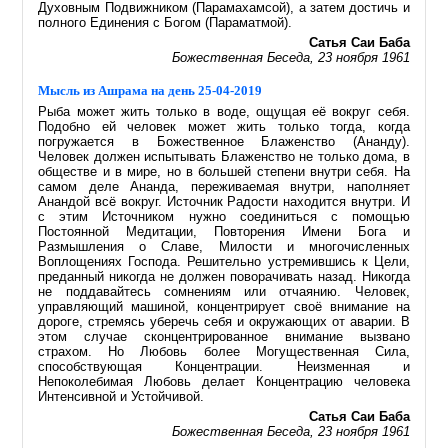
Духовным Подвижником (Парамахамсой), а затем достичь и
полного Единения с Богом (Параматмой).
Сатья Саи Баба
Божественная Беседа, 23 ноября 1961
Мысль из Ашрама на день 25-04-2019
Рыба может жить только в воде, ощущая её вокруг себя.
Подобно ей человек может жить только тогда, когда
погружается в Божественное Блаженство (Ананду).
Человек должен испытывать Блаженство не только дома, в
обществе и в мире, но в большей степени внутри себя. На
самом деле Ананда, переживаемая внутри, наполняет
Анандой всё вокруг. Источник Радости находится внутри. И
с этим Источником нужно соединиться с помощью
Постоянной Медитации, Повторения Имени Бога и
Размышления о Славе, Милости и многочисленных
Воплощениях Господа. Решительно устремившись к Цели,
преданный никогда не должен поворачивать назад. Никогда
не поддавайтесь сомнениям или отчаянию. Человек,
управляющий машиной, концентрирует своё внимание на
дороге, стремясь уберечь себя и окружающих от аварии. В
этом случае сконцентрированное внимание вызвано
страхом. Но Любовь более Могущественная Сила,
способствующая Концентрации. Неизменная и
Непоколебимая Любовь делает Концентрацию человека
Интенсивной и Устойчивой.
Сатья Саи Баба
Божественная Беседа, 23 ноября 1961