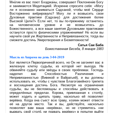
Многие из вас поют Бхаджаны, совершают Поклонение Богу
и занимаются Медитацией. Искренне спросите себя: «Могу
ли я осознанно заниматься Садханой, чтобы моё Сердце
Восторженно вибрировало? Могу ли я возвысить свои
Духовные практики (Садхану) для достижения более
Высокой Цели?» Если нет, то вы по-прежнему останетесь
на человеческом уровне и не возвыситесь до
Божественного, а все ваши занятия Духовными практиками
останутся просто физическими упражнениями! Но если вы
научите свой ум Жертвенности и Непривязанности, тогда вы
сможете достичь Умиротворения и Безмятежности!
Сатья Саи Баба
Божественная Беседа, 8 января 1983
Мысль из Ашрама на день 3-04-2019
Бог является Первопричиной всего, но Он не загоняет вас в
железную клетку судьбы, из которой нет выхода. Не
обвиняйте судьбу или звёзды в своих проблемах. Господь
наделил вас Способностью Различения и
Непривязанностью (Вивекой и Вайрагьей), и вы должны
использовать их, чтобы с чувством Благоговейного трепета
и восхищения достичь Бога. Несмотря на ограничения
судьбы, вы не беспомощны и способны действовать в
определённых пределах. Корова, привязанная к столбу,
может ходить и щипать траву, насколько ей позволяет
верёвка. Когда она съест всю траву, хозяин может отвести
её на другое место. Так и вы, действуйте, насколько
позволяет вам ваша «верёвка», но не стремитесь «ни
вырвать свой столб, ни порвать верёвку» в попытке выйти