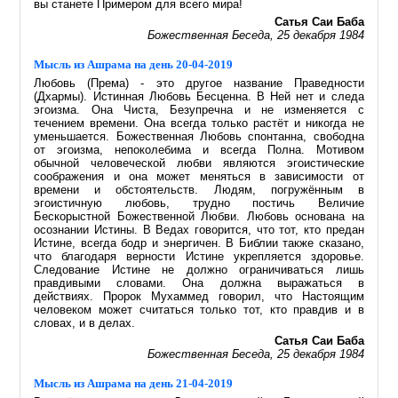
вы станете Примером для всего мира!
Сатья Саи Баба
Божественная Беседа, 25 декабря 1984
Мысль из Ашрама на день 20-04-2019
Любовь (Према) - это другое название Праведности
(Дхармы). Истинная Любовь Бесценна. В Ней нет и следа
эгоизма. Она Чиста, Безупречна и не изменяется с
течением времени. Она всегда только растёт и никогда не
уменьшается. Божественная Любовь спонтанна, свободна
от эгоизма, непоколебима и всегда Полна. Мотивом
обычной человеческой любви являются эгоистические
соображения и она может меняться в зависимости от
времени и обстоятельств. Людям, погружённым в
эгоистичную любовь, трудно постичь Величие
Бескорыстной Божественной Любви. Любовь основана на
осознании Истины. В Ведах говорится, что тот, кто предан
Истине, всегда бодр и энергичен. В Библии также сказано,
что благодаря верности Истине укрепляется здоровье.
Следование Истине не должно ограничиваться лишь
правдивыми словами. Она должна выражаться в
действиях. Пророк Мухаммед говорил, что Настоящим
человеком может считаться только тот, кто правдив и в
словах, и в делах.
Сатья Саи Баба
Божественная Беседа, 25 декабря 1984
Мысль из Ашрама на день 21-04-2019