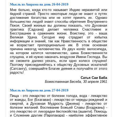
Мысль из Ашрама на день 26-04-2019
Мне больно, когда кто-то называет Индию неразвитой или
бедной страной. Просто некоторые люди не знают о путях
достижения богатства или не хотят принять их. Однако
большинство людей знают способы обретения Внутреннего
Покоя. Своей жизнью вы должны показать, что Духовная
практика (Садхана) делает человека Счастливее и
Бесстрашнее в сражениях жизни. Воистину, это - ваша
Великая Удача. Сегодня мир страдает от избытка
информации и знаний, так как Нравственность в обществе
не возрастает пропорционально им. В этом основная
причина невзгод человечества. Из двух колёс велосипеда,
на котором катится человечество, шина Божественности
спущена, и её нужно накачать воздухом Имени Господа. Вы
не сможете далеко уехать, если одно колесо спущено!
Поэтому присоединяйтесь к обществу Духовных искателей
(Сатсангу), совершайте Благие деяния и получайте от этого
радость!
Сатья Саи Баба
Божественная Беседа, 30 апреля 1961
Мысль из Ашрама на день 27-04-2019
Пища - это лекарство от болезни голода, вода - лекарство
от жажды, Бог (Бхагаван) - лекарство от череды рождений и
смертей, а Духовная Мудрость (Джняна) - лекарство от
болезни желаний. Воспевание Божьей Славы (Бхаджаны) -
это лекарство от лихорадки беспокойства (ашанти). Помощь
и Служение другим (Паропакара) - наиболее эффективное