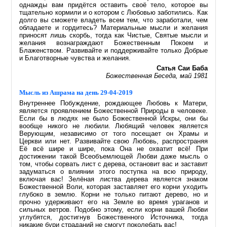
однажды вам придётся оставить своё тело, которое вы
тщательно кормили и о котором с Любовью заботились. Как
долго вы сможете владеть всем тем, что заработали, чем
обладаете и гордитесь? Материальные мысли и желания
приносят лишь скорбь, тогда как Чистые, Святые мысли и
желания вознаграждают Божественным Покоем и
Блаженством. Развивайте и поддерживайте только Добрые
и Благотворные чувства и желания.
Сатья Саи Баба
Божественная Беседа, май 1981
Мысль из Ашрама на день 29-04-2019
Внутреннее Побуждение, рождающее Любовь к Матери,
является проявлением Божественной Природы в человеке.
Если бы в людях не было Божественной Искры, они бы
вообще никого не любили. Любящий человек является
Верующим, независимо от того посещает он Храмы и
Церкви или нет. Развивайте свою Любовь, распространяя
Её всё шире и шире, пока Она не охватит всё! При
достижении такой Всеобъемлющей Любви даже мысль о
том, чтобы сорвать лист с дерева, остановит вас и заставит
задуматься о влиянии этого поступка на всю природу,
включая вас! Зелёная листва дерева является знаком
Божественной Воли, которая заставляет его корни уходить
глубоко в землю. Корни не только питают дерево, но и
прочно удерживают его на Земле во время ураганов и
сильных ветров. Подобно этому, если корни вашей Любви
углубятся, достигнув Божественного Источника, тогда
никакие бури страданий не смогут поколебать вас!