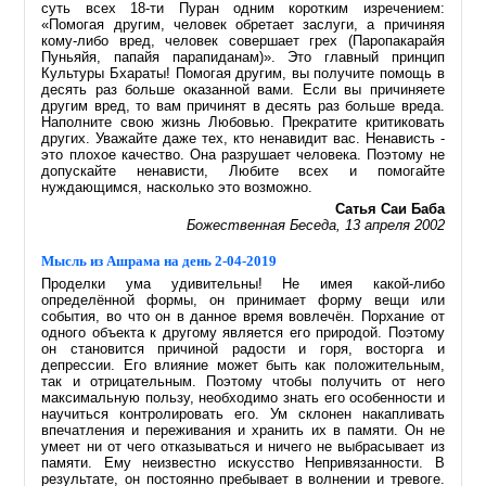
суть всех 18-ти Пуран одним коротким изречением:
«Помогая другим, человек обретает заслуги, а причиняя
кому-либо вред, человек совершает грех (Паропакарайя
Пуньяйя, папайя парапиданам)». Это главный принцип
Культуры Бхараты! Помогая другим, вы получите помощь в
десять раз больше оказанной вами. Если вы причиняете
другим вред, то вам причинят в десять раз больше вреда.
Наполните свою жизнь Любовью. Прекратите критиковать
других. Уважайте даже тех, кто ненавидит вас. Ненависть -
это плохое качество. Она разрушает человека. Поэтому не
допускайте ненависти, Любите всех и помогайте
нуждающимся, насколько это возможно.
Сатья Саи Баба
Божественная Беседа, 13 апреля 2002
Мысль из Ашрама на день 2-04-2019
Проделки ума удивительны! Не имея какой-либо
определённой формы, он принимает форму вещи или
события, во что он в данное время вовлечён. Порхание от
одного объекта к другому является его природой. Поэтому
он становится причиной радости и горя, восторга и
депрессии. Его влияние может быть как положительным,
так и отрицательным. Поэтому чтобы получить от него
максимальную пользу, необходимо знать его особенности и
научиться контролировать его. Ум склонен накапливать
впечатления и переживания и хранить их в памяти. Он не
умеет ни от чего отказываться и ничего не выбрасывает из
памяти. Ему неизвестно искусство Непривязанности. В
результате, он постоянно пребывает в волнении и тревоге.