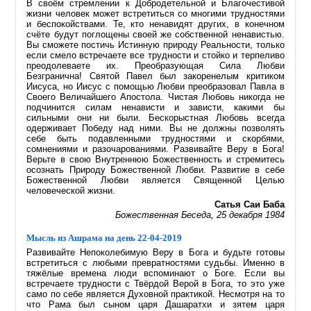
В своём стремлении к Добродетельной и Благочестивой
жизни человек может встретиться со многими трудностями
и беспокойствами. Те, кто ненавидят других, в конечном
счёте будут поглощены своей же собственной ненавистью.
Вы сможете постичь Истинную природу Реальности, только
если смело встречаете все трудности и стойко и терпеливо
преодолеваете их. Преобразующая Сила Любви
Безгранична! Святой Павел был закоренелым критиком
Иисуса, но Иисус с помощью Любви преобразовал Павла в
Своего Величайшего Апостола. Чистая Любовь никогда не
подчинится силам ненависти и зависти, какими бы
сильными они ни были. Бескорыстная Любовь всегда
одерживает Победу над ними. Вы не должны позволять
себе быть подавленными трудностями и скорбями,
сомнениями и разочарованиями. Развивайте Веру в Бога!
Верьте в свою Внутреннюю Божественность и стремитесь
осознать Природу Божественной Любви. Развитие в себе
Божественной Любви является Священной Целью
человеческой жизни.
Сатья Саи Баба
Божественная Беседа, 25 декабря 1984
Мысль из Ашрама на день 22-04-2019
Развивайте Непоколебимую Веру в Бога и будьте готовы
встретиться с любыми превратностями судьбы. Именно в
тяжёлые времена люди вспоминают о Боге. Если вы
встречаете трудности с Твёрдой Верой в Бога, то это уже
само по себе является Духовной практикой. Несмотря на то
что Рама был сыном царя Дашаратхи и зятем царя