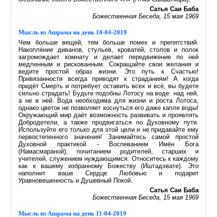
Сатья Саи Баба
Божественная Беседа, 15 мая 1969
Мысль из Ашрама на день 10-04-2019
Чем больше вещей, тем больше помех и препятствий.
Накопление диванов, стульев, кроватей, столов и полок
загромождает комнату и делает передвижение по ней
медленным и рискованным. Сокращайте свои желания и
ведите простой образ жизни. Это путь к Счастью!
Привязанности всегда приводят к страданиям! А когда
придёт Смерть и потребует оставить всех и всё, вы будете
сильно страдать! Будьте подобны Лотосу на воде: над ней,
а не в ней. Вода необходима для жизни и роста Лотоса,
однако цветок не позволяет коснуться его даже капле воды!
Окружающий мир даёт возможность развивать и проявлять
Добродетели, а также продвигаться по Духовному пути.
Используйте его только для этой цели и не придавайте ему
первостепенного значения! Занимайтесь самой простой
Духовной практикой - Воспеванием Имён Бога
(Намасмараной), почитанием родителей, старших и
учителей, служением нуждающимся. Относитесь к каждому
как к вашему избранному Божеству (Иштадэвате). Это
наполнит ваше Сердце Любовью и подарит
Уравновешенность и Душевный Покой.
Сатья Саи Баба
Божественная Беседа, 15 мая 1969
Мысль из Ашрама на день 11-04-2019