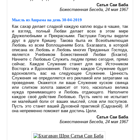
Сатья Саи Баба
Божественная Беседа, 24 мая 1967
Мысль из Ашрама на день 30-04-2019
Как сахар делает сладкой каждую каплю воды в чашке, так
и взгляд, полный Любви делает всех в этом мире
Дружелюбными и Прекрасными. Пастушки Гокулы видели
друг в друге Кришну. Такова была их Всеобъемлющая
Любовь ко всем Воплощениям Бога. Бхагавата, в которой
описана их Любовь и Любовь многих Преданных Господа,
является Учебником Божественной Любви (Бхакти).
Начните с Любовью Служить людям прямо сегодня, прямо
сейчас. Каждое Служение станет для вас Источником
Восторга и Вдохновения. Поэтому каждое Служение будет
вдохновлять вас на следующее Служение. Ценность
Служения не определяется его рекламой или затратами на
проведение. Окажется ли ваше Служение куском свинца
или слитком золота зависит от того, насколько велика
нужда принимающего и Любовь отдающего. Наполните
каждое своё действие Любовью. Пусть никто не испытает
ни малейшей боли от ваших мыслей, слов или поступков.
Пусть это станет вашей Духовной практикой (Садханой). И
она непременно поможет вам достичь Цели.
Сатья Саи Баба
Божественная Беседа, 24 мая 1967