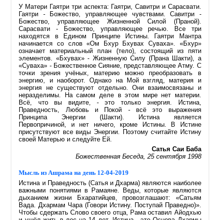
У Матери Гаятри три аспекта: Гаятри, Савитри и Сарасвати.
Гаятри - Божество, управляющее чувствами. Савитри -
Божество, управляющее Жизненной Силой (Праной).
Сарасвати - Божество, управляющее речью. Все три
находятся в Едином Принципе Истины. Гаятри Мантра
начинается со слов «Ом Бхур Бхувах Суваха». «Бхур»
означает материальный план (тело), состоящий из пяти
элементов. «Бхувах» - Жизненную Силу (Прана Шакти), а
«Суваха» - Божественное Сияние, представляющее Атму. С
точки зрения учёных, материю можно преобразовать в
энергию, и наоборот. Однако на Мой взгляд, материя и
энергия не существуют отдельно. Они взаимосвязаны и
неразделимы. На самом деле в этом мире нет материи.
Всё, что вы видите, - это только энергия. Истина,
Праведность, Любовь и Покой - всё это выражения
Принципа Энергии (Шакти). Истина является
Первопричиной, и нет ничего, кроме Истины. В Истине
присутствуют все виды Энергии. Поэтому считайте Истину
своей Матерью и следуйте Ей.
Сатья Саи Баба
Божественная Беседа, 25 сентября 1998
Мысль из Ашрама на день 12-04-2019
Истина и Праведность (Сатья и Дхарма) являются наиболее
важными понятиями в Рамаяне. Веды, которые являются
дыханием жизни Бхаратийцев, провозглашают: «Сатьям
Вада. Дхармам Чара (Говори Истину. Поступай Праведно)».
Чтобы сдержать Слово своего отца, Рама оставил Айодхью
и ушёл жить в лес на 14 лет. Истина - это Основа Дхармы