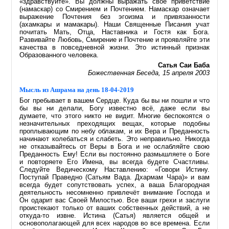
«здравствуйте». Вы должны выражать своё приветствие
(намаскар) со Смирением и Почтением. Намаскар означает
выражение Почтения без эгоизма и привязанности
(ахамкары и мамакары). Наши Священные Писания учат
почитать Мать, Отца, Наставника и Гостя как Бога.
Развивайте Любовь, Смирение и Почтение и проявляйте эти
качества в повседневной жизни. Это истинный признак
Образованного человека.
Сатья Саи Баба
Божественная Беседа, 15 апреля 2003
Мысль из Ашрама на день 18-04-2019
Бог пребывает в вашем Сердце. Куда бы вы ни пошли и что
бы вы ни делали, Богу известно всё, даже если вы
думаете, что этого никто не видит. Многие беспокоятся о
незначительных преходящих вещах, которые подобны
проплывающим по небу облакам, и их Вера и Преданность
начинают колебаться и слабеть. Это неправильно. Никогда
не отказывайтесь от Веры в Бога и не ослабляйте свою
Преданность Ему! Если вы постоянно размышляете о Боге
и повторяете Его Имена, вы всегда будете Счастливы.
Следуйте Ведическому Наставлению: «Говори Истину.
Поступай Праведно (Сатьям Вада. Дхармам Чара)» и вам
всегда будет сопутствовать успех, а ваша Благородная
деятельность несомненно привлечёт внимание Господа и
Он одарит вас Своей Милостью. Все ваши грехи и заслуги
проистекают только от ваших собственных действий, а не
откуда-то извне. Истина (Сатья) является общей и
основополагающей для всех народов во все времена. Если