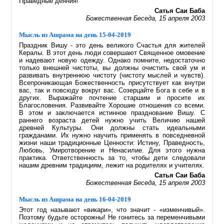
Праведные деяния!
Сатья Саи Баба
Божественная Беседа, 15 апреля 2003
Мысль из Ашрама на день 15-04-2019
Праздник Вишу - это день великого Счастья для жителей
Кералы. В этот день люди совершают Священное омовение
и надевают новую одежду. Однако помните, недостаточно
только внешней чистоты, вы должны очистить свой ум и
развивать внутреннюю чистоту (чистоту мыслей и чувств).
Всепроникающая Божественность присутствует как внутри
вас, так и повсюду вокруг вас. Созерцайте Бога в себе и в
других. Выражайте почтение старшим и просите их
Благословения. Развивайте Хорошие отношения со всеми.
В этом и заключается истинное празднование Вишу. С
раннего возраста детей нужно учить Величию нашей
древней Культуры. Они должны стать идеальными
гражданами. Их нужно научить применять в повседневной
жизни наши традиционные Ценности: Истину, Праведность,
Любовь, Умиротворение и Ненасилие. Для этого нужна
практика. Ответственность за то, чтобы дети следовали
нашим древним традициям, лежит на родителях и учителях.
Сатья Саи Баба
Божественная Беседа, 15 апреля 2003
Мысль из Ашрама на день 16-04-2019
Этот год называют «викари», что значит - «изменчивый».
Поэтому будьте осторожны! Не гонитесь за переменчивыми