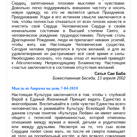
Сердец, запятнанных плохими мыслями и чувствами.
Довольно легко поддерживать внешнюю чистоту и носить
новую одежду, но это не является целью Праздников.
Празднование Угади в его истинном смысле заключается в
том, чтобы полностью отказаться от всех плохих качеств и
очистить своё Сердце. Человеческое Сердце в своём
изначальном состоянии в Высшей степени Свято, а
человеческое рождение труднодостижимо. Получив столь
Драгоценное Рождение, люди не прилагают никаких усилий,
чтобы жить как Настоящие Человеческие существа.
Сегодня человек превратился в пучок желаний, и для их
удовлетворения он растрачивает всё своё время и силы.
Необходимо осознать, что лишь отказ от желаний приведёт
к Абсолютному Непреходящему Блаженству. Настоящее
счастье заключается в состоянии отсутствия желаний.
Сатья Саи Баба
Божественная Беседа, 13 апреля 2002
Мысль из Ашрама на день 7-04-2019
Настоящая Культура заключается в том, чтобы с глубокой
Верой в Единый Жизненный Принцип видеть Единство в
многообразии. Воспитывайте в себе чувство Единства всего
человечества и развивайте Культуру Всеобщей Любви. В
данном случае понятие «Культура Любви» не имеет ничего
общего с телесной привязанностью, которой отмечены
отношения между мужем и женой, детьми и родителями
или между друзьями. Несмотря на то, что сын всем
Сердцем любит свою мать, но после её смерти помещает
её тело на погребальный костёр, и без всякого сожаления