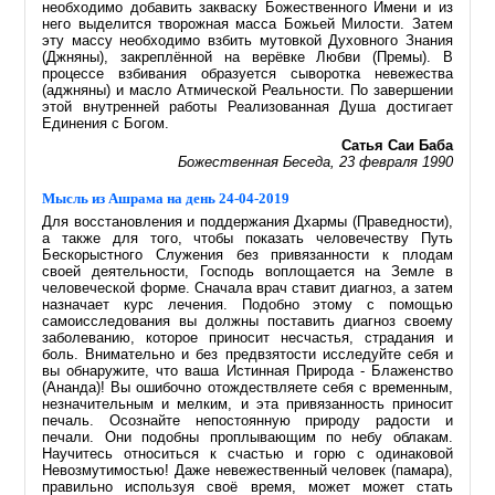
необходимо добавить закваску Божественного Имени и из
него выделится творожная масса Божьей Милости. Затем
эту массу необходимо взбить мутовкой Духовного Знания
(Джняны), закреплённой на верёвке Любви (Премы). В
процессе взбивания образуется сыворотка невежества
(аджняны) и масло Атмической Реальности. По завершении
этой внутренней работы Реализованная Душа достигает
Единения с Богом.
Сатья Саи Баба
Божественная Беседа, 23 февраля 1990
Мысль из Ашрама на день 24-04-2019
Для восстановления и поддержания Дхармы (Праведности),
а также для того, чтобы показать человечеству Путь
Бескорыстного Служения без привязанности к плодам
своей деятельности, Господь воплощается на Земле в
человеческой форме. Сначала врач ставит диагноз, а затем
назначает курс лечения. Подобно этому с помощью
самоисследования вы должны поставить диагноз своему
заболеванию, которое приносит несчастья, страдания и
боль. Внимательно и без предвзятости исследуйте себя и
вы обнаружите, что ваша Истинная Природа - Блаженство
(Ананда)! Вы ошибочно отождествляете себя с временным,
незначительным и мелким, и эта привязанность приносит
печаль. Осознайте непостоянную природу радости и
печали. Они подобны проплывающим по небу облакам.
Научитесь относиться к счастью и горю с одинаковой
Невозмутимостью! Даже невежественный человек (памара),
правильно используя своё время, может может стать