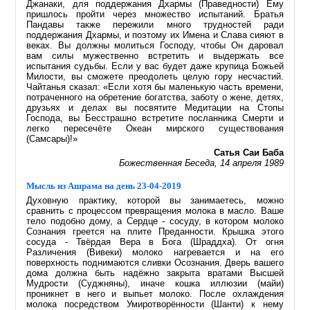
Джанаки, для поддержания Дхармы (Праведности) Ему
пришлось пройти через множество испытаний. Братья
Пандавы также пережили много трудностей ради
поддержания Дхармы, и поэтому их Имена и Слава сияют в
веках. Вы должны молиться Господу, чтобы Он даровал
вам силы мужественно встретить и выдержать все
испытания судьбы. Если у вас будет даже крупица Божьей
Милости, вы сможете преодолеть целую гору несчастий.
Чайтанья сказал: «Если хотя бы маленькую часть времени,
потраченного на обретение богатства, заботу о жене, детях,
друзьях и делах вы посвятите Медитации на Стопы
Господа, вы Бесстрашно встретите посланника Смерти и
легко пересечёте Океан мирского существования
(Самсары)!»
Сатья Саи Баба
Божественная Беседа, 14 апреля 1989
Мысль из Ашрама на день 23-04-2019
Духовную практику, которой вы занимаетесь, можно
сравнить с процессом превращения молока в масло. Ваше
тело подобно дому, а Сердце - сосуду, в котором молоко
Сознания греется на плите Преданности. Крышка этого
сосуда - Твёрдая Вера в Бога (Шраддха). От огня
Различения (Вивеки) молоко нагревается и на его
поверхность поднимаются сливки Осознания. Дверь вашего
дома должна быть надёжно закрыта вратами Высшей
Мудрости (Суджняны), иначе кошка иллюзии (майи)
проникнет в него и выпьет молоко. После охлаждения
молока посредством Умиротворённости (Шанти) к нему