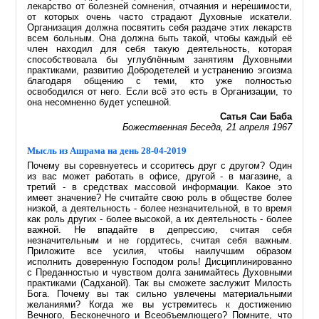
лекарство от болезней сомнения, отчаяния и нерешимости,
от которых очень часто страдают Духовные искатели.
Организация должна посвятить себя раздаче этих лекарств
всем больным. Она должна быть такой, чтобы каждый её
член находил для себя такую деятельность, которая
способствовала бы углублённым занятиям Духовными
практиками, развитию Добродетелей и устранению эгоизма
благодаря общению с теми, кто уже полностью
освободился от него. Если всё это есть в Организации, то
она несомненно будет успешной.
Сатья Саи Баба
Божественная Беседа, 21 апреля 1967
Мысль из Ашрама на день 28-04-2019
Почему вы соревнуетесь и ссоритесь друг с другом? Один
из вас может работать в офисе, другой - в магазине, а
третий - в средствах массовой информации. Какое это
имеет значение? Не считайте свою роль в обществе более
низкой, а деятельность - более незначительной, в то время
как роль других - более высокой, а их деятельность - более
важной. Не впадайте в депрессию, считая себя
незначительным и не гордитесь, считая себя важным.
Приложите все усилия, чтобы наилучшим образом
исполнить доверенную Господом роль! Дисциплинированно
с Преданностью и чувством долга занимайтесь Духовными
практиками (Садханой). Так вы сможете заслужит Милость
Бога. Почему вы так сильно увлечены материальными
желаниями? Когда же вы устремитесь к достижению
Вечного, Бесконечного и Всеобъемлющего? Помните, что