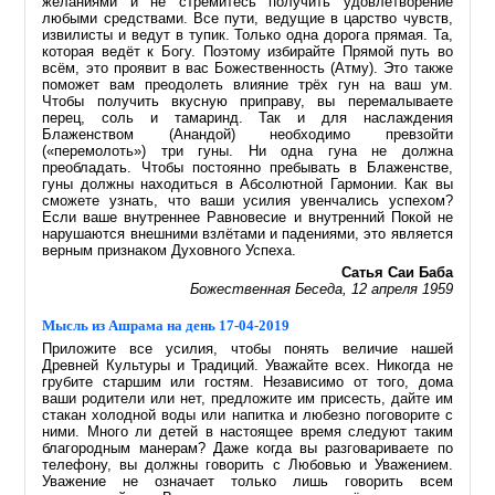
желаниями и не стремитесь получить удовлетворение
любыми средствами. Все пути, ведущие в царство чувств,
извилисты и ведут в тупик. Только одна дорога прямая. Та,
которая ведёт к Богу. Поэтому избирайте Прямой путь во
всём, это проявит в вас Божественность (Атму). Это также
поможет вам преодолеть влияние трёх гун на ваш ум.
Чтобы получить вкусную приправу, вы перемалываете
перец, соль и тамаринд. Так и для наслаждения
Блаженством (Анандой) необходимо превзойти
(«перемолоть») три гуны. Ни одна гуна не должна
преобладать. Чтобы постоянно пребывать в Блаженстве,
гуны должны находиться в Абсолютной Гармонии. Как вы
сможете узнать, что ваши усилия увенчались успехом?
Если ваше внутреннее Равновесие и внутренний Покой не
нарушаются внешними взлётами и падениями, это является
верным признаком Духовного Успеха.
Сатья Саи Баба
Божественная Беседа, 12 апреля 1959
Мысль из Ашрама на день 17-04-2019
Приложите все усилия, чтобы понять величие нашей
Древней Культуры и Традиций. Уважайте всех. Никогда не
грубите старшим или гостям. Независимо от того, дома
ваши родители или нет, предложите им присесть, дайте им
стакан холодной воды или напитка и любезно поговорите с
ними. Много ли детей в настоящее время следуют таким
благородным манерам? Даже когда вы разговариваете по
телефону, вы должны говорить с Любовью и Уважением.
Уважение не означает только лишь говорить всем