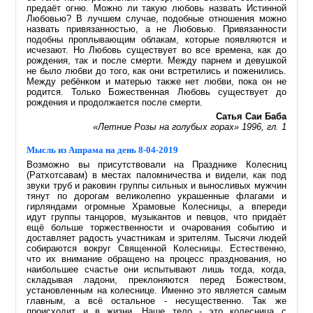
предаёт огню. Можно ли такую любовь назвать Истинной
Любовью? В лучшем случае, подобные отношения можно
назвать привязанностью, а не Любовью. Привязанности
подобны проплывающим облакам, которые появляются и
исчезают. Но Любовь существует во все времена, как до
рождения, так и после смерти. Между парнем и девушкой
не было любви до того, как они встретились и поженились.
Между ребёнком и матерью также нет любви, пока он не
родится. Только Божественная Любовь существует до
рождения и продолжается после смерти.
Сатья Саи Баба
«Летние Розы на голубых горах» 1996, гл. 1
Мысль из Ашрама на день 8-04-2019
Возможно вы присутствовали на Празднике Колесниц
(Ратхотсавам) в местах паломничества и видели, как под
звуки труб и раковин группы сильных и выносливых мужчин
тянут по дорогам великолепно украшенные флагами и
гирляндами огромные Храмовые Колесницы, а впереди
идут группы танцоров, музыкантов и певцов, что придаёт
ещё больше торжественности и очарования событию и
доставляет радость участникам и зрителям. Тысячи людей
собираются вокруг Священной Колесницы. Естественно,
что их внимание обращено на процесс празднования, но
наибольшее счастье они испытывают лишь тогда, когда,
складывая ладони, преклоняются перед Божеством,
установленным на колеснице. Именно это является самым
главным, а всё остальное - несущественно. Так же
происходит и в жизни. Наше тело - это колесница с