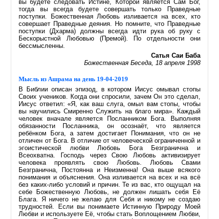
вы будете следовать Истине, Которой является Сам Бог,
тогда вы всегда будете совершать только Праведные
поступки. Божественная Любовь изливается на всех, кто
совершает Праведные деяния. Но помните, что Праведные
поступки (Дхарма) должны всегда идти рука об руку с
Бескорыстной Любовью (Премой). По отдельности они
бессмысленны.
Сатья Саи Баба
Божественная Беседа, 18 апреля 1998
Мысль из Ашрама на день 19-04-2019
В Библии описан эпизод, в котором Иисус омывал стопы
Своих учеников. Когда они спросили, зачем Он это сделал,
Иисус ответил: «Я, как ваш слуга, омыл вам стопы, чтобы
вы научились Смиренно Служить на благо мира». Каждый
человек вначале является Посланником Бога. Выполняя
обязанности Посланника, он осознаёт, что является
ребёнком Бога, а затем достигает Понимания, что он не
отличен от Бога. В отличие от человеческой ограниченной и
эгоистической любви Любовь Бога Безгранична и
Всеохватна. Господь через Свою Любовь активизирует
человека проявлять свою Любовь. Любовь Свами
Безгранична, Постоянна и Неизменна! Она выше всякого
понимания и объяснения. Она изливается на всех и на всё
без каких-либо условий и причин. Те из вас, кто ощущал на
себе Божественную Любовь, не должен лишать себя Её
Блага. Я ничего не желаю для Себя и никому не создаю
трудностей. Если вы понимаете Истинную Природу Моей
Любви и используете Её, чтобы стать Воплощением Любви,