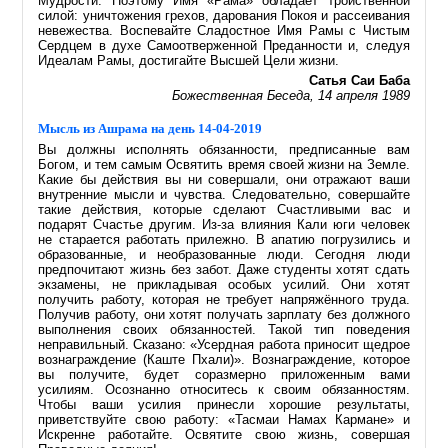
Мудрости. Поэтому Имя «Рама» обладает тройственной
силой: уничтожения грехов, дарования Покоя и рассеивания
невежества. Воспевайте Сладостное Имя Рамы с Чистым
Сердцем в духе Самоотверженной Преданности и, следуя
Идеалам Рамы, достигайте Высшей Цели жизни.
Сатья Саи Баба
Божественная Беседа, 14 апреля 1989
Мысль из Ашрама на день 14-04-2019
Вы должны исполнять обязанности, предписанные вам
Богом, и тем самым Освятить время своей жизни на Земле.
Какие бы действия вы ни совершали, они отражают ваши
внутренние мысли и чувства. Следовательно, совершайте
такие действия, которые сделают Счастливыми вас и
подарят Счастье другим. Из-за влияния Кали юги человек
не старается работать прилежно. В апатию погрузились и
образованные, и необразованные люди. Сегодня люди
предпочитают жизнь без забот. Даже студенты хотят сдать
экзамены, не прикладывая особых усилий. Они хотят
получить работу, которая не требует напряжённого труда.
Получив работу, они хотят получать зарплату без должного
выполнения своих обязанностей. Такой тип поведения
неправильный. Сказано: «Усердная работа приносит щедрое
вознаграждение (Каште Пхали)». Вознаграждение, которое
вы получите, будет соразмерно приложенным вами
усилиям. Осознанно относитесь к своим обязанностям.
Чтобы ваши усилия принесли хорошие результаты,
приветствуйте свою работу: «Тасмаи Намах Кармане» и
Искренне работайте. Освятите свою жизнь, совершая