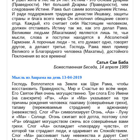
(Праведности). Нет большей Дхармы (Праведности), чем
следование Истине. Рама был самим воплощением Истины.
И ради поддержания традиции династии Икшваку, защиты
страны и блага всего мира Он исполнил обещание своего
отца. Каждый, кто считает себя Настоящим человеком,
должен отстаивать Истину так же, как это делал Рама.
Великими людьми (Махатмами) являются лишь те, чьи
мысли, слова и поступки находятся в Абсолютной
Гармонии. А порочные люди - те, кто думают одно, говорят
другое, а делают третье. Господь Рама явил пример
Великого и Благородного человека (Махатмы), достойного
Поклонения во все времена!
Сатья Саи Баба
Божественная Беседа, 14 апреля 1989
Мысль из Ашрама на день 13-04-2019
Господь Воплотился на Земле как Шри Рама, чтобы
восстановить Праведность, Мир и Счастье во всём мире.
Его Святое Имя очень могущественно. Три слога Его Имени
(на санскрите) «Ра», «Аа» и «Ма» указывают на три
причины рождения человека: паапаму (совершённые грехи),
тапаму (переживаемые страдания) и аджнанаму
(невежество). Слог «Ра» символизирует Огонь, «Аа» - Луну
и «Ма» - Солнце. Огонь сжигает всё дотла, поэтому слог
«Ра» обладает могуществом сжечь все совершённые вами
грехи. Слог «Аа» охлаждает «лихорадку чувств», от
которой так страдают люди, и одаривает их Спокойствием.
Слог «Ма» рассеивает тьму невежества и дарует Свет