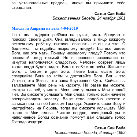
за установленные пределы, иначе вы причините себе
страдания.
Сатья Саи Баба
Божественная Беседа, 24 ноября 1961
Мысль из Ашрама на день 4-04-2019
Поэт пел: «Держа ребёнка на руках, мать бродила в
поисках своего дитя. Она вглядывалась в лицо каждому
встречному ребёнку, пытаясь опознать не он ли это. О
бедняжка, ты подобна незрелому плоду!» Вы все ищете
Бога, как эта мать. Почему незрелому плоду? Потому что
незрелый плод горький. Но в процессе созревания он
изнутри наполняется сладостью. Человек созреет лишь
тогда, когда будет видеть Бога в себе и во всём. Живите в
Боге, с Богом и для Бога. Пейте Бога, ешьте Бога,
созерцайте Бога во всём и достигайте Бога. Бог - это
Истина, это Жизнь, это ваша Внутренняя Суть. Сейчас вы
записываете Мою речь на кассету. Но разве вы можете,
смотря на неё, увидеть Меня или услышать Мои слова?
Нет. Вы сможете услышать Мои слова, только если начнёте
воспроизводить кассету. Ваше тело подобно кассете с
записанным на неё Голосом Господа. Укрепите свою Веру и
настройтесь на Любовь, тогда вы сможете услышать Мой
голос и Мои слова. Чистое сердце, очищенный ум и
наполненное Богом сознание помогут вам слышать голос
Господа изнутри.
Сатья Саи Баба
Божественная Беседа, 8 января 1983