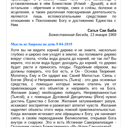
установленным в нём Божеством (Атмой - Душой), а всё
остальное - обретения и потери, смех и слёзы, болезни и
исцеления, а также различная повседневная деятельность
являются лишь вспомогательными средствами по
отношению к Поклонению Богу и достижению Единства с
Ним.
Сатья Саи Баба
Божественная Беседа, 13 января 1969
Мысль из Ашрама на день 9-04-2019
Хотя вы не видите корней дерева и не знаете, насколько
глубоко и широко они уходят в землю, вы поливаете дерево
вокруг ствола, чтобы вода дошла до корней, не так ли? Вы
верите, что если вода будет доходить до корней, то дерево
будет расти и приносить плоды. Подобным образом, вы
должны поверить, что Бог есть, и Он - Основа Творения.
Молитесь Ему и Он одарит вас Своей Милостью. Связь с
Богом (Йога) и Непривязанность (Тьяга) - это два основных
средства, с помощью которых можно отвлечь ум от
привлекающих его объектов и направить его на Бога.
Желания (каму) необходимо победить Непривязанностью
(Тьягой), а с помощью Духовной Дисциплины (Йоги) нужно
достичь Единства с Богом. Желания затуманивают разум,
искажают восприятие и разжигают аппетит чувств. Желания
наделяет объекты этого мира ложной привлекательностью.
Когда желания исчезают или обращены к Богу, ум начинает
сиять в своём первозданном Великолепии, открывая Бога
внутри и снаружи. Это и есть Истинная Самореализация -
Осознание своего Божественного «Я» (Атма Сакшаткара)!