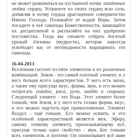
не может развиваться на пустынной почве лишённых
любви сердец. Устраните из своих сердец всю соль,
добавляя в почву сердца драгоценное совершенство
Имени Господа. Поливайте её водой Веры. Затем
посадите в неё саженцы Божественности, защищайте
их дисциплиной и распыляйте на них удобрение
постоянства. Тогда вы сможете собрать богатый
урожай
джняны
(мудрости), которая навсегда
освободит вас от необходимости выращивать эти
саженцы.
16-04-2013
Вселенная состоит из пяти элементов и их различных
комбинаций. Земля - это самый плотный элемент, и у
него больше всего характеристик. У него есть запах,
а также ему присущи вкус, форма, звук, и его можно
потрогать (
гандха, раса, рупа, шабда и спарша
).
Следующий элемент - это Вода. Этот элемент более
тонкий, чем Земля, и у него есть только форма, вкус,
и его можно ощутить при прикосновении. Элемент
Воздух - ещё тоньше. Его можно осязать, и его
особенной характеристикой является звук. Эфиру,
самому тонкому элементу, пронизывающему всё,
присуще только одно свойство - звук. Бог тоньше
всех элементов, и поэтому Он пронизывает всё даже