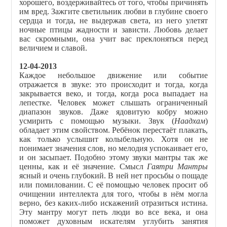
хорошего, воздерживайтесь от того, чтобы причинять
им вред. Зажгите светильник любви в глубине своего
сердца и тогда, не выдержав света, из него улетят
ночные птицы жадности и зависти. Любовь делает
вас скромными, она учит вас преклоняться перед
величием и славой.
12-04-2013
Каждое небольшое движение или событие
отражается в звуке: это происходит и тогда, когда
закрывается веко, и тогда, когда роса выпадает на
лепестке. Человек может слышать ограниченный
диапазон звуков. Даже ядовитую кобру можно
усмирить с помощью музыки. Звук (
Наадхам
)
обладает этим свойством. Ребёнок перестаёт плакать,
как только услышит колыбельную. Хотя он не
понимает значения слов, но мелодия успокаивает его,
и он засыпает. Подобно этому звуки мантры так же
ценны, как и её значение. Смысл
Гаятри Мантры
ясный и очень глубокий. В ней нет просьбы о пощаде
или помиловании. С её помощью человек просит об
очищении интеллекта для того, чтобы в нём могла
верно, без каких-либо искажений отразиться истина.
Эту мантру могут петь люди во все века, и она
поможет духовным искателям углубить занятия