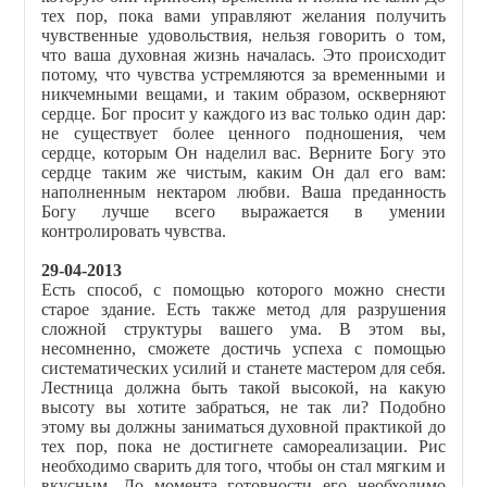
тех пор, пока вами управляют желания получить
чувственные удовольствия, нельзя говорить о том,
что ваша духовная жизнь началась. Это происходит
потому, что чувства устремляются за временными и
никчемными вещами, и таким образом, оскверняют
сердце. Бог просит у каждого из вас только один дар:
не существует более ценного подношения, чем
сердце, которым Он наделил вас. Верните Богу это
сердце таким же чистым, каким Он дал его вам:
наполненным нектаром любви. Ваша преданность
Богу лучше всего выражается в умении
контролировать чувства.
29-04-2013
Есть способ, с помощью которого можно снести
старое здание. Есть также метод для разрушения
сложной структуры вашего ума. В этом вы,
несомненно, сможете достичь успеха с помощью
систематических усилий и станете мастером для себя.
Лестница должна быть такой высокой, на какую
высоту вы хотите забраться, не так ли? Подобно
этому вы должны заниматься духовной практикой до
тех пор, пока не достигнете самореализации. Рис
необходимо сварить для того, чтобы он стал мягким и
вкусным. До момента готовности его необходимо