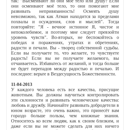
так: "Высмеивают ли они моё тело или душу? Если
они осмеивают моё тело, то они помогают мне
развивать непривязанность! Осмеять душу
невозможно, так как Атман находится за пределами
похвалы и осуждения, слов и мыслей". Тогда
повторяйте: "Я - вечное истинное Я, чистое и
непоколебимое, и поэтому мне следует превзойти
уровень чувств". Во-вторых, не беспокойтесь о
победах и поражениях, утратах и обретениях,
радости и печали. Вы - творец собственной судьбы.
Если вы получаете то, что желаете, то чувствуете
радость! Если вы не получаете желаемого, вы
отчаиваетесь. Избавьтесь от желаний, и тогда больше
не будет перепадов между радостью и печалью. И
последнее: верьте в Вездесущность Божественности.
11-04-2013
У каждого человека есть все качества, присущие
животным. Вы должны научиться контролировать
эти склонности и развивать человеческие качества:
любовь и дружбу. Начинайте развивать добродетели в
юном возрасте, это очень важно, это принесёт вам
гораздо больше пользы, чем книжные знания.
Относитесь ко всем людям, как к своим близким, и
даже если вы не можете сделать для них ничего