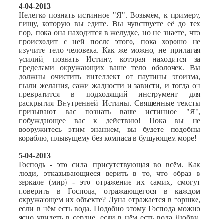
4-04-2013
Нелегко познать истинное "Я". Возьмём, к примеру,
пищу, которую вы едите. Вы чувствуете её до тех
пор, пока она находится в желудке, но не знаете, что
происходит с ней после этого, пока хорошо не
изучите тело человека. Как же можно, не прилагая
усилий, познать Истину, которая находится за
пределами окружающих ваше тело оболочек. Вы
должны очистить интеллект от паутины эгоизма,
пыли желания, сажи жадности и зависти, и тогда он
превратится в подходящий инструмент для
раскрытия Внутренней Истины. Священные тексты
призывают вас познать ваше истинное "Я",
побуждающее вас к действию! Пока вы не
вооружитесь этим знанием, вы будете подобны
кораблю, плывущему без компаса в бушующем море!
5-04-2013
Господь - это сила, присутствующая во всём. Как
люди, отказывающиеся верить в то, что образ в
зеркале (мир) - это отражение их самих, смогут
поверить в Господа, отражающегося в каждом
окружающем их объекте? Луна отражается в горшке,
если в нём есть вода. Подобно этому Господа можно
ясно увидеть в сердце, если в нём есть вода Любви.