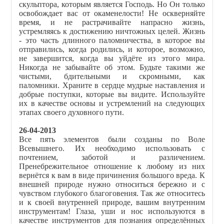
скульптора, которым является Господь. Но Он только
освобождает вас от окаменелости! Не оскверняйте
время, и не растрачивайте напрасно жизнь,
устремляясь к достижению ничтожных целей. Жизнь
- это часть длинного паломничества, в которое вы
отправились, когда родились, и которое, возможно,
не завершится, когда вы уйдёте из этого мира.
Никогда не забывайте об этом. Будьте такими же
чистыми, бдительными и скромными, как
паломники. Храните в сердце мудрые наставления и
добрые поступки, которые вы видите. Используйте
их в качестве основы и устремлений на следующих
этапах своего духовного пути.
26-04-2013
Все пять элементов были созданы по Воле
Всевышнего. Их необходимо использовать с
почтением, заботой и различением.
Пренебрежительное отношение к любому из них
вернётся к вам в виде причинения большого вреда. К
внешней природе нужно относиться бережно и с
чувством глубокого благоговения. Так же относитесь
и к своей внутренней природе, вашим внутренним
инструментам! Глаза, уши и нос используются в
качестве инструментов для познания определённых