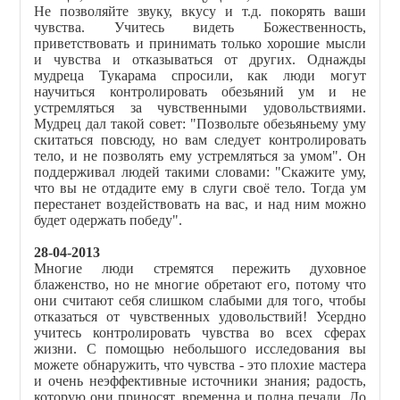
Не позволяйте звуку, вкусу и т.д. покорять ваши
чувства. Учитесь видеть Божественность,
приветствовать и принимать только хорошие мысли
и чувства и отказываться от других. Однажды
мудреца Тукарама спросили, как люди могут
научиться контролировать обезьяний ум и не
устремляться за чувственными удовольствиями.
Мудрец дал такой совет: "Позвольте обезьяньему уму
скитаться повсюду, но вам следует контролировать
тело, и не позволять ему устремляться за умом". Он
поддерживал людей такими словами: "Скажите уму,
что вы не отдадите ему в слуги своё тело. Тогда ум
перестанет воздействовать на вас, и над ним можно
будет одержать победу".
28-04-2013
Многие люди стремятся пережить духовное
блаженство, но не многие обретают его, потому что
они считают себя слишком слабыми для того, чтобы
отказаться от чувственных удовольствий! Усердно
учитесь контролировать чувства во всех сферах
жизни. С помощью небольшого исследования вы
можете обнаружить, что чувства - это плохие мастера
и очень неэффективные источники знания; радость,
которую они приносят, временна и полна печали. До