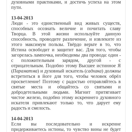
духовными практиками, и достичь успеха на этом
пути.
13-04-2013
Люди - это единственный вид живых существ,
способных осознать величие и почитать славу
Творца. В этой жизни используйте данную
способность, проводите различение, и извлеките из
этого максимум пользы. Твёрдо верьте в то, что
Истина освободит и защитит вас. Для того, чтобы
загорелась лампочка, необходимы два провода: один -
с положительным зарядом, другой - с
отрицательным. Подобно этому Высшее истинное Я
(
Параматма
) и духовный искатель (
садхака
) должны
встретиться в йоге для того, чтобы человек обрёл
просветление! Поэтому с радостью отправляйтесь в
святые места и общайтесь со святыми и
добродетельными людьми. Магнит притягивает
чистое железо, подобно этому искреннего духовного
искателя привлекают только то, что дарует ему
радость и смелость.
14-04-2013
Если вы последовательно и искренне
придерживаетесь истины, то чувство вины не будет