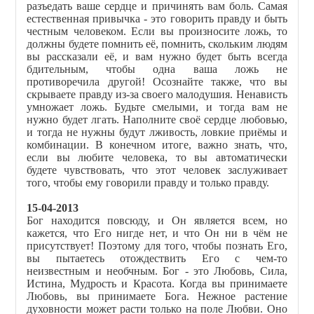
разъедать ваше сердце и причинять вам боль. Самая
естественная привычка - это говорить правду и быть
честным человеком. Если вы произносите ложь, то
должны будете помнить её, помнить, скольким людям
вы рассказали её, и вам нужно будет быть всегда
бдительным, чтобы одна ваша ложь не
противоречила другой! Осознайте также, что вы
скрываете правду из-за своего малодушия. Ненависть
умножает ложь. Будьте смелыми, и тогда вам не
нужно будет лгать. Наполните своё сердце любовью,
и тогда не нужны будут лживость, ловкие приёмы и
комбинации. В конечном итоге, важно знать, что,
если вы любите человека, то вы автоматически
будете чувствовать, что этот человек заслуживает
того, чтобы ему говорили правду и только правду.
15-04-2013
Бог находится повсюду, и Он является всем, но
кажется, что Его нигде нет, и что Он ни в чём не
присутствует! Поэтому для того, чтобы познать Его,
вы пытаетесь отождествить Его с чем-то
неизвестным и необчным. Бог - это Любовь, Сила,
Истина, Мудрость и Красота. Когда вы принимаете
Любовь, вы принимаете Бога. Нежное растение
духовности может расти только на поле Любви. Оно