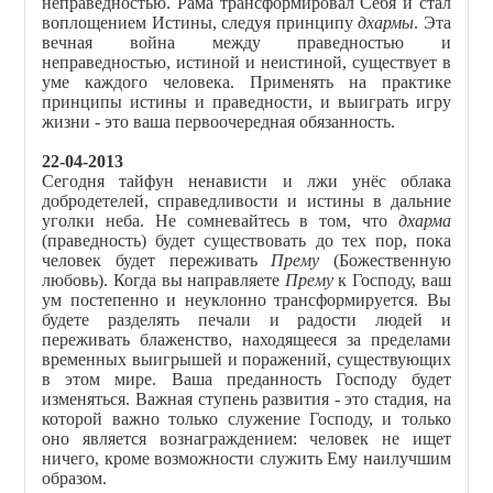
неправедностью. Рама трансформировал Себя и стал
воплощением Истины, следуя принципу
дхармы
. Эта
вечная война между праведностью и
неправедностью, истиной и неистиной, существует в
уме каждого человека. Применять на практике
принципы истины и праведности, и выиграть игру
жизни - это ваша первоочередная обязанность.
22-04-2013
Сегодня тайфун ненависти и лжи унёс облака
добродетелей, справедливости и истины в дальние
уголки неба. Не сомневайтесь в том, что
дхарма
(праведность) будет существовать до тех пор, пока
человек будет переживать
Прему
(Божественную
любовь). Когда вы направляете
П
рему
к Господу, ваш
ум постепенно и неуклонно трансформируется. Вы
будете разделять печали и радости людей и
переживать блаженство, находящееся за пределами
временных выигрышей и поражений, существующих
в этом мире. Ваша преданность Господу будет
изменяться. Важная ступень развития - это стадия, на
которой важно только служение Господу, и только
оно является вознаграждением: человек не ищет
ничего, кроме возможности служить Ему наилучшим
образом.