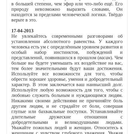
в большей степени, чем эфир или что-либо ещё. Его
природу невозможно выразить словами, Он
находится за пределами человеческой логики. Твёрдо
верьте в это.
17-04-2013
Не увлекайтесь современными разговорами об
установлении абсолютного равенства. У каждого
человека есть ум с определённым уровнем развития и
особый набор инстинктов, побуждений и
представлений, появившихся в прошлом (
васан
). Чем
больше вы будете уменьшать их воздействие на вас,
тем более значительными будут ваши достижения.
Используйте все возможности для того, чтобы
обрести хорошее здоровье, умения и добродетельный
характер. В этом заключается ваш наивысший долг.
Используйте любую возможность для того, чтобы с
любовью служить больным и нуждающимся людям.
Никакими своими действиями не причиняйте боль
другим людям, и не страдайте от боли, совершая
глупые или бахвакльные поступки. Устанавливайте
длительные дружеские отношения с
добродетельными и великодушными людьми.
Уважайте пожилых людей и женщин. Относитесь к
женщинам с чувством глубокого уважения. Уважая