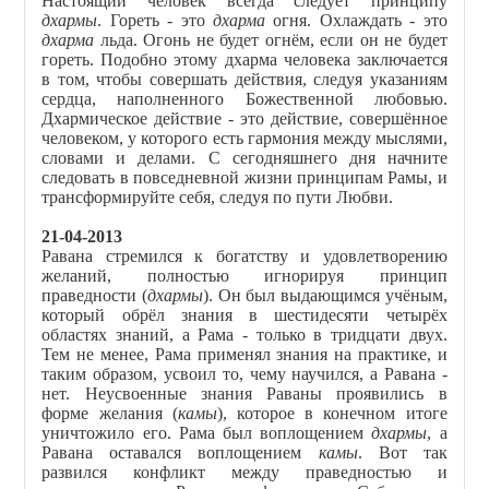
Настоящий человек всегда следует принципу
дхармы
. Гореть - это
дхарма
огня. Охлаждать - это
дхарма
льда. Огонь не будет огнём, если он не будет
гореть. Подобно этому дхарма человека заключается
в том, чтобы совершать действия, следуя указаниям
сердца, наполненного Божественной любовью.
Дхармическое действие - это действие, совершённое
человеком, у которого есть гармония между мыслями,
словами и делами. С сегодняшнего дня начните
следовать в повседневной жизни принципам Рамы, и
трансформируйте себя, следуя по пути Любви.
21-04-2013
Равана стремился к богатству и удовлетворению
желаний, полностью игнорируя принцип
праведности (
дхармы
). Он был выдающимся учёным,
который обрёл знания в шестидесяти четырёх
областях знаний, а Рама - только в тридцати двух.
Тем не менее, Рама применял знания на практике, и
таким образом, усвоил то, чему научился, а Равана -
нет. Неусвоенные знания Раваны проявились в
форме желания (
камы
), которое в конечном итоге
уничтожило его. Рама был воплощением
дхармы
, а
Равана оставался воплощением
камы
. Вот так
развился конфликт между праведностью и