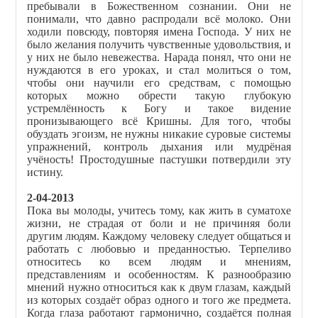
пребывали в Божественном сознании. Они не
понимали, что давно распродали всё молоко. Они
ходили повсюду, повторяя имена Господа. У них не
было желания получить чувственные удовольствия, и
у них не было невежества. Нарада понял, что они не
нуждаются в его уроках, и стал молиться о том,
чтобы они научили его средствам, с помощью
которых можно обрести такую глубокую
устремлённость к Богу и такое видение
пронизывающего всё Кришны. Для того, чтобы
обуздать эгоизм, не нужны никакие суровые системы
упражнений, контроль дыхания или мудрёная
учёность! Простодушные пастушки потвердили эту
истину.
2-04-2013
Пока вы молоды, учитесь тому, как жить в суматохе
жизни, не страдая от боли и не причиняя боли
другим людям. Каждому человеку следует общаться и
работать с любовью и преданностью. Терпеливо
относитесь ко всем людям и мнениям,
представлениям и особенностям. К разнообразию
мнений нужно относиться как к двум глазам, каждый
из которых создаёт образ одного и того же предмета.
Когда глаза работают гармонично, создаётся полная