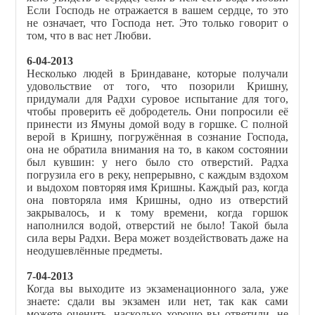
Если Господь не отражается в вашем сердце, то это
не означает, что Господа нет. Это только говорит о
том, что в вас нет Любви.
6-04-2013
Несколько людей в Бриндаване, которые получали
удовольствие от того, что позорили Кришну,
придумали для Радхи суровое испытание для того,
чтобы проверить её добродетель. Они попросили её
принести из Ямуны домой воду в горшке. С полной
верой в Кришну, погружённая в сознание Господа,
она не обратила внимания на то, в каком состоянии
был кувшин: у него было сто отверстий. Радха
погрузила его в реку, непрерывно, с каждым вздохом
и выдохом повторяя имя Кришны. Каждый раз, когда
она повторяла имя Кришны, одно из отверстий
закрывалось, и к тому времени, когда горшок
наполнился водой, отверстий не было! Такой была
сила веры Радхи. Вера может воздействовать даже на
неодушевлённые предметы.
7-04-2013
Когда вы выходите из экзаменационного зала, уже
знаете: сдали вы экзамен или нет, так как сами
можете оценить, насколько хорошо вы ответили, не