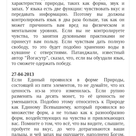
характеристик природы, таких как форма, звук и
запах. У языка есть две функции: чувствовать вкус и
передавать информацию. Поэтому вы должны
контролировать язык в два раза больше, так как он
может причинить вам вред на физическом и
ментальном уровнях. Если вы не контролируете
чувства, то занятия духовными практиками не
принесут вам пользу. Если чувствам дать полную
свободу, то это будет подобно хранению воды в
кувшине с отверстиями. Патанджали, известный
автор "Йогасутр", сказал, что, если вы обуздали язык,
то сможете одержать победу.
27-04-2013
Если Единый проявился в форме Природы,
состоящей из пяти элементов, то не думайте, что их
ценность из-за этого изменилась. Если рупию
разменять на десять монет, то её ценность не
уменьшится. Подобно этому относитесь к Природе
как Единому Всевышнему, который проявился во
множестве форм, а не только как к разнообразию
форм, воздействующих на чувства и привлекающих
вас. Помните о том, что всё, что вы видите, слышите,
пробуете на вкус, до чего дотрагиваются ваши
пальцы, и чей запах вы ощущаете, наполнено Богом.