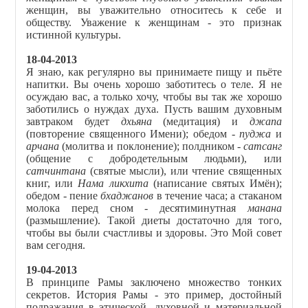
женщин, вы уважительно относитесь к себе и
обществу. Уважение к женщинам - это признак
истинной культуры.
18-04-2013
Я знаю, как регулярно вы принимаете пищу и пьёте
напитки. Вы очень хорошо заботитесь о теле. Я не
осуждаю вас, а только хочу, чтобы вы так же хорошо
заботились о нуждах духа. Пусть вашим духовным
завтраком будет
дхьяна
(медитация) и
джапа
(повторение священного Имени); обедом -
пуджа
и
арчана
(молитва и поклонение); полдником -
сатсанг
(общение с добродетельным людьми), или
сатчинтана
(святые мысли), или чтение священных
книг, или
Нама ликхита
(написание святых Имён);
обедом - пение
бхаджанов
в течение часа; а стаканом
молока перед сном - десятиминутная
манана
(размышление). Такой диеты достаточно для того,
чтобы вы были счастливы и здоровы. Это Мой совет
вам сегодня.
19-04-2013
В принципе Рамы заключено множество тонких
секретов. История Рамы - это пример, достойный
подражания в этической, духовной и материальной