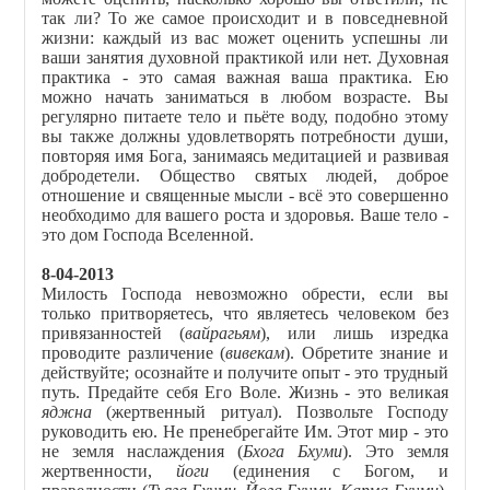
так ли? То же самое происходит и в повседневной
жизни: каждый из вас может оценить успешны ли
ваши занятия духовной практикой или нет. Духовная
практика - это самая важная ваша практика. Ею
можно начать заниматься в любом возрасте. Вы
регулярно питаете тело и пьёте воду, подобно этому
вы также должны удовлетворять потребности души,
повторяя имя Бога, занимаясь медитацией и развивая
добродетели. Общество святых людей, доброе
отношение и священные мысли - всё это совершенно
необходимо для вашего роста и здоровья. Ваше тело -
это дом Господа Вселенной.
8-04-2013
Милость Господа невозможно обрести, если вы
только притворяетесь, что являетесь человеком без
привязанностей (
вайрагьям
), или лишь изредка
проводите различение (
вивекам
). Обретите знание и
действуйте; осознайте и получите опыт - это трудный
путь. Предайте себя Его Воле. Жизнь - это великая
яджна
(жертвенный ритуал). Позвольте Господу
руководить ею. Не пренебрегайте Им. Этот мир - это
не земля наслаждения (
Бхога Бхуми
). Это земля
жертвенности,
йоги
(единения с Богом, и