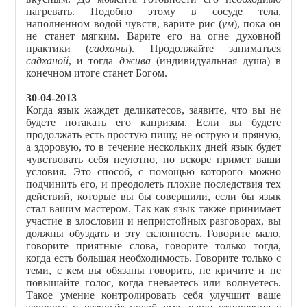
нагревать. Подобно этому в сосуде тела,
наполненном водой чувств, варите рис (
ум
), пока он
не станет мягким. Варите его на огне духовной
практики (
садханы
). Продолжайте заниматься
садханой
, и тогда
джива
(индивидуальная душа) в
конечном итоге станет Богом.
30-04-2013
Когда язык жаждет деликатесов, заявите, что вы не
будете потакать его капризам. Если вы будете
продолжать есть простую пищу, не острую и пряную,
а здоровую, то в течение нескольких дней язык будет
чувствовать себя неуютно, но вскоре примет ваши
условия. Это способ, с помощью которого можно
подчинить его, и преодолеть плохие последствия тех
действий, которые вы бы совершили, если бы язык
стал вашим мастером. Так как язык также принимает
участие в злословии и непристойных разговорах, вы
должны обуздать и эту склонность. Говорите мало,
говорите приятные слова, говорите только тогда,
когда есть большая необходимость. Говорите только с
теми, с кем вы обязаны говорить, не кричите и не
повышайте голос, когда гневаетесь или волнуетесь.
Такое умение контролировать себя улучшит ваше