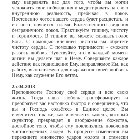
ему направлять вас для того, чтобы вы могли
успокоить свои побуждения и медитировать на свою
внутреннюю реальность, пребывая в покое.
Постепенно лотос вашего сердца будет расцветать, и
из него появится пламя Божественного видения
безграничного покоя. Практикуйте тишину, чистоту
и терпимость. В тишине вы можете слышать голос
Бога. С помощью внешней чистоты вы обретёте
чистоту сердца. С помощью терпимости - сможете
развить любовь. Чувствуйте, что в каждый момент
жизни вы делаете шаг к Нему. Совершайте каждое
действие как подношение Ему, направляемое Им, как
работу, выполняемую для выражения своей любви к
Нему, как служение Его детям.
25-04-2013
Преподнесите Господу своё сердце и всю свою
жизнь. Тогда ваша любовь трансформирует и
преобразует вас настолько быстро и совершенно, что
вы и Господь сольётесь в Единое целое. Вы
изменитесь так же, как изменяется камень, который
скульптор превращает в изображение божества,
достойное того, чтобы ему поклонялись поколения
чистосердечных людей. В процессе изменения вы
переживёте множество ударов молота и стамески