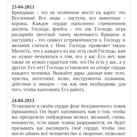
23-04-2013
Бриндаван - это не особенное место на карте; это
Вселенная! Все люди - пастухи, все животные -
коровы. Каждое сердце наполнено стремлением
достичь Господа; флейта - это зов Господа; игра
расакрида
(весёлый танец маленького Кришны и
пастушек) - это символ устремлённости к Господу и
желания слиться с Ним. Господь проявляет такую
Милость, что у каждого из вас есть свой Господь; вам
не нужно печалиться о том, что у вас Его нет; вам
также не нужно гордиться тем, что Он есть у вас, а у
других Его нет! Господь установлен на алтаре сердца
каждого человека. Уважайте дары, данные вам: тело,
чувства, интеллект, волю, инструменты познания,
действия и эмоции - так как они необходимы для
того, чтобы выполнять Его работу.
24-04-2013
Установите в своём сердце флаг безграничного покоя
(
прашанти
). Он будет напоминать вам о том, чтобы
вы преодолели побуждения мелких желаний, гнева,
ненависти, если ваши планы разрушаются; он будет
призывать вас расширить своё сердце, чтобы оно
могло обнять всё человечество и творение; позвольте