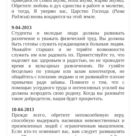
праведности (
Тьяга Бхуми, Йога Бхуми, Карма Бхуми
).
Обретите любовь и дух единства в работе и молитве,
и тогда, Я уверяю вас, Царство Господа (
Рама
Раджья
) вновь воцарится на этой земле.
9-04-2013
Студенты и молодые люди должны развивать
различение и уважать физический труд. Вы должны
быть готовы служить нуждающимся больным людям.
Уважайте старших и не теряйте возможности
служить им или радовать их. Приветствуйте то, что
наделяет вас здоровьем и радостью, но не проводите
время в вульгарных развлечениях. Не гуляйте
бесцельно по улицам или залам кинотеатров, не
общайтесь с плохими людьми и не развивайте плохие
привычки ради забавы. Помните о том, что с
помощью усердного труда и интенсивных усилий вы
должны возродить свою родину. Когда вы разовьёте
такие добродетели, нация будет процветать.
10-04-2013
Прежде всего, обретите непоколебимую веру,
способную выдержать насмешки невежественных и
приземленных людей с ограниченным мышлением.
Если кто-то осмеивает вас, вам следует размышлять