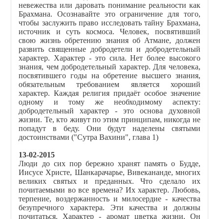
невежества или даровать понимание реальности как
Брахмана. Осознавайте это ограничение для того,
чтобы заслужить право исследовать тайну Брахмана,
источник и суть космоса. Человек, посвятивший
свою жизнь обретению знания об Атмане, должен
развить священные добродетели и добродетельный
характер. Характер - это сила. Нет более высокого
знания, чем добродетельный характер. Для человека,
посвятившего годы на обретение высшего знания,
обязательным требованием является хороший
характер. Каждая религия придаёт особое значение
одному и тому же необходимому аспекту:
добродетельный характер - это основа духовной
жизни. Те, кто живут по этим принципам, никогда не
попадут в беду. Они будут наделены святыми
достоинствами ("Сутра Вахини", глава 1)
13-02-2015
Люди до сих пор бережно хранят память о Будде,
Иисусе Христе, Шанкарачарье, Вивекананде, многих
великих святых и преданных. Что сделало их
почитаемыми во все времена? Их характер. Любовь,
терпение, воздержанность и милосердие - качества
безупречного характера. Эти качества и должны
почитаться. Характер - аромат цветка жизни. Он