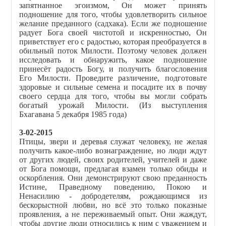
запятнанное эгоизмом, Он может принять
подношение для того, чтобы удовлетворить сильное
желание преданного (садхака). Если же подношение
радует Бога своей чистотой и искренностью, Он
приветствует его с радостью, которая преобразуется в
обильный поток Милости. Поэтому человек должен
исследовать и обнаружить, какое подношение
принесёт радость Богу, и получить благословения
Его Милости. Проведите различение, подготовьте
здоровые и сильные семена и посадите их в почву
своего сердца для того, чтобы вы могли собрать
богатый урожай Милости. (Из выступления
Бхагавана 5 декабря 1985 года)
3-02-2015
Птицы, звери и деревья служат человеку, не желая
получить какое-либо вознаграждение, но люди ждут
от других людей, своих родителей, учителей и даже
от Бога помощи, предлагая взамен только обиды и
оскорбления. Они демонстрируют свою преданность
Истине, Праведному поведению, Покою и
Ненасилию - добродетелям, рождающимся из
бескорыстной любви, но всё это только показные
проявления, а не переживаемый опыт. Они жаждут,
чтобы другие люди относились к ним с уважением и