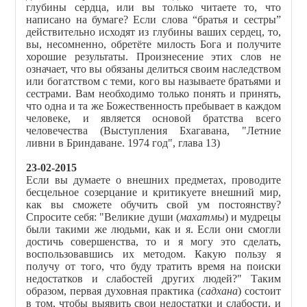
глубины сердца, или вы только читаете то, что
написано на бумаге? Если слова “братья и сестры”
действительно исходят из глубины ваших сердец, то,
вы, несомненно, обретёте милость Бога и получите
хорошие результаты. Произнесение этих слов не
означает, что вы обязаны делиться своим наследством
или богатством с теми, кого вы называете братьями и
сестрами. Вам необходимо только понять и принять,
что одна и та же Божественность пребывает в каждом
человеке, и является основой братства всего
человечества (Выступления Бхагавана, "Летние
ливни в Бриндаване. 1974 год", глава 13)
23-02-2015
Если вы думаете о внешних предметах, проводите
бесцельное созерцание и критикуете внешний мир,
как вы сможете обучить свой ум постоянству?
Спросите себя: "Великие души (
махатмы
) и мудрецы
были такими же людьми, как и я. Если они смогли
достичь совершенства, то и я могу это сделать,
воспользовавшись их методом. Какую пользу я
получу от того, что буду тратить время на поиски
недостатков и слабостей других людей?" Таким
образом, первая духовная практика (
садхана
) состоит
в том, чтобы выявить свои недостатки и слабости, и