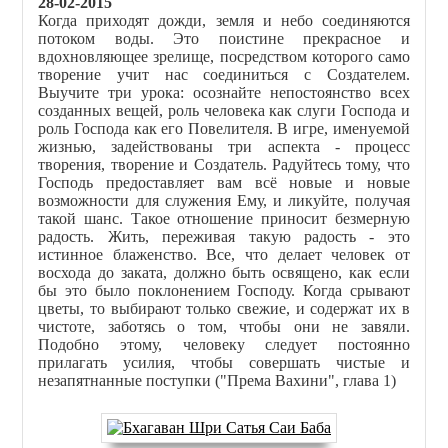
28-02-2015
Когда приходят дожди, земля и небо соединяются
потоком воды. Это поистине прекрасное и
вдохновляющее зрелище, посредством которого само
творение учит нас соединиться с Создателем.
Выучите три урока: осознайте непостоянство всех
созданных вещей, роль человека как слуги Господа и
роль Господа как его Повелителя. В игре, именуемой
жизнью, задействованы три аспекта - процесс
творения, творение и Создатель. Радуйтесь тому, что
Господь предоставляет вам всё новые и новые
возможности для служения Ему, и ликуйте, получая
такой шанс. Такое отношение приносит безмерную
радость. Жить, переживая такую радость - это
истинное блаженство. Все, что делает человек от
восхода до заката, должно быть освящено, как если
бы это было поклонением Господу. Когда срывают
цветы, то выбирают только свежие, и содержат их в
чистоте, заботясь о том, чтобы они не завяли.
Подобно этому, человеку следует постоянно
прилагать усилия, чтобы совершать чистые и
незапятнанные поступки ("Према Вахини", глава 1)