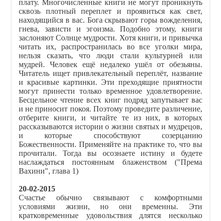
плату. Многочисленные книги не могут проникнуть
сквозь плотный переплет и проявиться как свет,
находящийся в вас. Бога скрывают горы вожделения,
гнева, зависти и эгоизма. Подобно этому, книги
заслоняют Солнце мудрости. Хотя книги, и привычка
читать их, распространилась во все уголки мира,
нельзя сказать, что люди стали культурней или
мудрей. Человек ещё недалеко ушёл от обезьяны.
Читатель ищет привлекательный переплёт, название
и красивые картинки. Эти преходящие приятности
могут принести только временное удовлетворение.
Бесцельное чтение всех книг подряд запутывает вас
и не приносит покоя. Поэтому проведите различение,
отберите книги, и читайте те из них, в которых
рассказываются истории о жизни святых и мудрецов,
и которые способствуют созерцанию
Божественности. Применяйте на практике то, что вы
прочитали. Тогда вы осознаете истину и будете
наслаждаться постоянным блаженством ("Према
Вахини", глава 1)
20-02-2015
Счастье обычно связывают с комфортными
условиями жизни, но они временны. Эти
кратковременные удовольствия длятся несколько