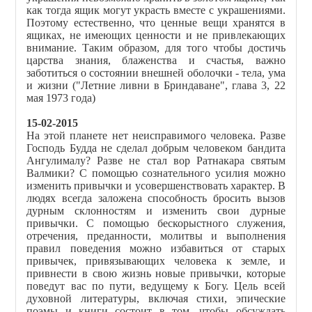
как тогда ящик могут украсть вместе с украшениями.
Поэтому естественно, что ценные вещи хранятся в
ящиках, не имеющих ценности и не привлекающих
внимание. Таким образом, для того чтобы достичь
царства знания, блаженства и счастья, важно
заботиться о состоянии внешней оболочки - тела, ума
и жизни ("Летние ливни в Бриндаване", глава 3, 22
мая 1973 года)
15-02-2015
На этой планете нет неисправимого человека. Разве
Господь Будда не сделал добрым человеком бандита
Ангулималу? Разве не стал вор Ратнакара святым
Валмики? С помощью сознательного усилия можно
изменить привычки и усовершенствовать характер. В
людях всегда заложена способность бросить вызов
дурным склонностям и изменить свои дурные
привычки. С помощью бескорыстного служения,
отречения, преданности, молитвы и выполнения
правил поведения можно избавиться от старых
привычек, привязывающих человека к земле, и
привнести в свою жизнь новые привычки, которые
поведут вас по пути, ведущему к Богу. Цель всей
духовной литературы, включая стихи, эпические
поэмы и книги состоит в том, чтобы обсуждать