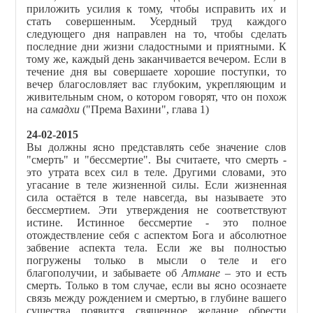
приложить усилия к тому, чтобы исправить их и
стать совершенным. Усердный труд каждого
следующего дня направлен на то, чтобы сделать
последние дни жизни сладостными и приятными. К
тому же, каждый день заканчивается вечером. Если в
течение дня вы совершаете хорошие поступки, то
вечер благословляет вас глубоким, укрепляющим и
живительным сном, о котором говорят, что он похож
на
самадхи
("Према Вахини", глава 1)
24-02-2015
Вы должны ясно представлять себе значение слов
"смерть" и "бессмертие". Вы считаете, что смерть -
это утрата всех сил в теле. Другими словами, это
угасание в теле жизненной силы. Если жизненная
сила остаётся в теле навсегда, вы называете это
бессмертием. Эти утверждения не соответствуют
истине. Истинное бессмертие - это полное
отождествление себя с аспектом Бога и абсолютное
забвение аспекта тела. Если же вы полностью
погружены только в мысли о теле и его
благополучии, и забываете об
Атмане
– это и есть
смерть. Только в том случае, если вы ясно осознаете
связь между рождением и смертью, в глубине вашего
существа появится священное желание обрести