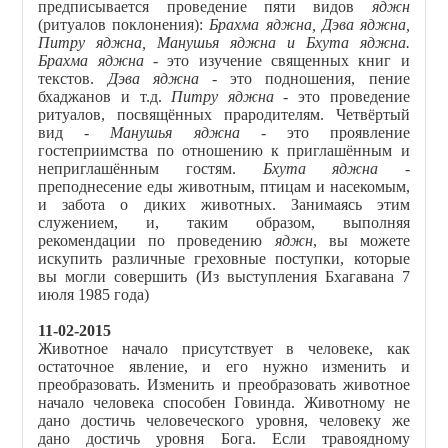
предписывается проведение пяти видов
яджн
(ритуалов поклонения):
Брахма яджна, Дэва яджна,
Питру яджна, Манушья яджна и Бхута яджна.
Брахма яджна
- это изучение священных книг и
текстов.
Дэва яджна
- это подношения, пение
бхаджанов и т.д.
Питру яджна
- это проведение
ритуалов, посвящённых прародителям. Четвёртый
вид -
Манушья яджна
- это проявление
гостеприимства по отношению к приглашённым и
неприглашённым гостям.
Бхута яджна
-
преподнесение еды животным, птицам и насекомым,
и забота о диких животных. Занимаясь этим
служением, и, таким образом, выполняя
рекомендации по проведению
яджн
, вы можете
искупить различные греховные поступки, которые
вы могли совершить (Из выступления Бхагавана 7
июля 1985 года)
11-02-2015
Животное начало присутствует в человеке, как
остаточное явление, и его нужно изменить и
преобразовать. Изменить и преобразовать животное
начало человека способен Говинда. Животному не
дано достичь человеческого уровня, человеку же
дано достичь уровня Бога. Если травоядному