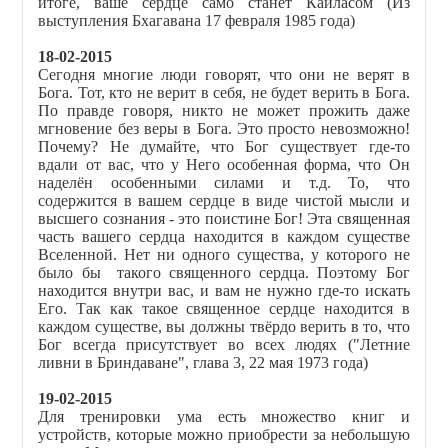
итоге, ваше сердце само станет Кайласом (Из
выступления Бхагавана 17 февраля 1985 года)
18-02-2015
Сегодня многие люди говорят, что они не верят в
Бога. Тот, кто не верит в себя, не будет верить в Бога.
По правде говоря, никто не может прожить даже
мгновение без веры в Бога. Это просто невозможно!
Почему? Не думайте, что Бог существует где-то
вдали от вас, что у Него особенная форма, что Он
наделён особенными силами и т.д. То, что
содержится в вашем сердце в виде чистой мысли и
высшего сознания - это поистине Бог! Эта священная
часть вашего сердца находится в каждом существе
Вселенной. Нет ни одного существа, у которого не
было бы такого священного сердца. Поэтому Бог
находится внутри вас, и вам не нужно где-то искать
Его. Так как такое священное сердце находится в
каждом существе, вы должны твёрдо верить в то, что
Бог всегда присутствует во всех людях ("Летние
ливни в Бриндаване", глава 3, 22 мая 1973 года)
19-02-2015
Для тренировки ума есть множество книг и
устройств, которые можно приобрести за небольшую