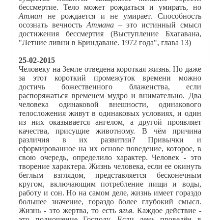
бессмертие. Тело может рождаться и умирать, но
Атман
не рождается и не умирает. Способность
осознать вечность
Атмана
– это истинный смысл
достижения бессмертия (Выступление Бхагавана,
"Летние ливни в Бриндаване. 1972 года", глава 13)
25-02-2015
Человеку на Земле отведена короткая жизнь. Но даже
за этот короткий промежуток времени можно
достичь божественного блаженства, если
распоряжаться временем мудро и внимательно. Два
человека одинаковой внешности, одинакового
телосложения живут в одинаковых условиях, и один
из них оказывается ангелом, а другой проявляет
качества, присущие животному. В чём причина
различия в их развитии? Привычки и
сформированное на их основе поведение, которое, в
свою очередь, определило характер. Человек - это
творение характера. Жизнь человека, если ее окинуть
беглым взглядом, представляется бесконечным
кругом, включающим потребление пищи и воды,
работу и сон. Но на самом деле, жизнь имеет гораздо
большее значение, гораздо более глубокий смысл.
Жизнь - это жертва, то есть
ягья
. Каждое действие -
это подношение Господу. Если день проведён в