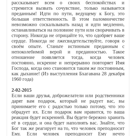
рассказывает всем о своих беспокойствах и
стремится вызвать сочувствие, только называется
преданным! Идти по пути, ведущему к Богу, это
большая ответственность. В этом паломничестве
невозможно соскальзывать назад и идти медленно,
останавливаться на половине пути или сворачивать в
сторону. Никогда не отрицайте то, что одобряет ваше
сердце. Никогда не лжесвидетельствуйте, говоря о
своём опыте. Станьте истинным преданным с
непоколебимой верой и преданностью. Такое
отношение появляется тогда, когда человек
постоянно, искренне и непрерывно повторяет Имя
Господа, когда оно становится таким же постоянным,
как дыхание! (Из выступления Бхагавана 28 декабря
1960 года)
2-02-2015
Если ваши друзья, доброжелатели или родственники
дарят вам подарок, который не радует вас, вы
принимаете его с радостью только потому, что это
обрадует их. Если подарок вам нравится, то ваша
реакция будет искренней. Вы будете бережно хранить
её в сердце, и она будет наполнять вас. Знайте, что
Бог так же реагирует на то, что человек преподносит
Ему. Если человек преподносит Ему нечто