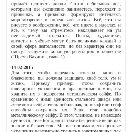
придаёт ценность жизни. Сотни небольших дел,
которыми вы ежедневно занимаетесь, переходят в
привычки, а привычки формируют интеллект,
мировоззрение и определяют жизнь. Всё, что вы
рисуете в воображении, всё, что ищете в идеалах, и
всё, к чему вы стремитесь, накладывает на ум
неизгладимый отпечаток. Поэты, художники,
артисты и учёные могут быть великими каждый в
своей сфере деятельности, но без характера они не
смогут заслужить хорошую репутацию в обществе
("Према Вахини", глава 1)
14-02-2015
Для того, чтобы пережить аспекты знания и
блаженства, вы должны защищать своё тело, ум и
жизнь. Приведу пример: чтобы сохранить
ювелирные украшения и драгоценные камни, вы
храните их в недорогом металлическом сейфе. По
сравнению с ними ценность стального шкафа или
железного сейфа очень небольшая, но шкаф или сейф
способны сохранить их. Ваше тело подобно
металлическому сейфу. В этом тленном, не имеющем
ценности, теле Бог хранит такие бесценные вещи как
знание и блаженство. Мы все понимаем, что ценные
украшения невозможно хранить в золотом ящике, так