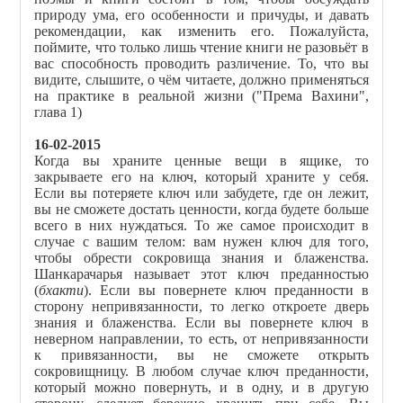
природу ума, его особенности и причуды, и давать
рекомендации, как изменить его. Пожалуйста,
поймите, что только лишь чтение книги не разовьёт в
вас способность проводить различение. То, что вы
видите, слышите, о чём читаете, должно применяться
на практике в реальной жизни ("Према Вахини",
глава 1)
16-02-2015
Когда вы храните ценные вещи в ящике, то
закрываете его на ключ, который храните у себя.
Если вы потеряете ключ или забудете, где он лежит,
вы не сможете достать ценности, когда будете больше
всего в них нуждаться. То же самое происходит в
случае с вашим телом: вам нужен ключ для того,
чтобы обрести сокровища знания и блаженства.
Шанкарачарья называет этот ключ преданностью
(
бхакти
). Если вы повернете ключ преданности в
сторону непривязанности, то легко откроете дверь
знания и блаженства. Если вы повернете ключ в
неверном направлении, то есть, от непривязанности
к привязанности, вы не сможете открыть
сокровищницу. В любом случае ключ преданности,
который можно повернуть, и в одну, и в другую