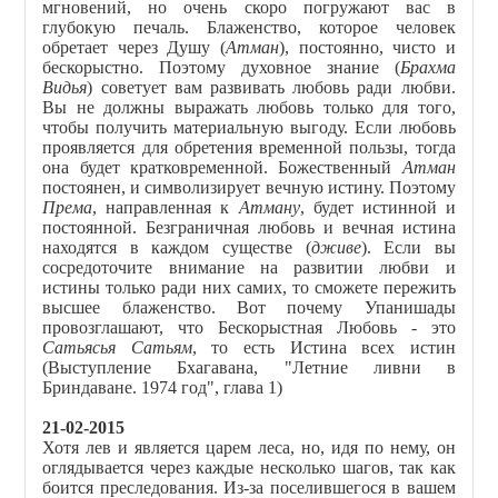
мгновений, но очень скоро погружают вас в
глубокую печаль. Блаженство, которое человек
обретает через Душу (
Атман
), постоянно, чисто и
бескорыстно. Поэтому духовное знание (
Брахма
Видья
) советует вам развивать любовь ради любви.
Вы не должны выражать любовь только для того,
чтобы получить материальную выгоду. Если любовь
проявляется для обретения временной пользы, тогда
она будет кратковременной. Божественный
Атман
постоянен, и символизирует вечную истину. Поэтому
Према
, направленная к
Атману
, будет истинной и
постоянной. Безграничная любовь и вечная истина
находятся в каждом существе (
дживе
). Если вы
сосредоточите внимание на развитии любви и
истины только ради них самих, то сможете пережить
высшее блаженство. Вот почему Упанишады
провозглашают, что Бескорыстная Любовь - это
Сатьясья Сатьям
, то есть Истина всех истин
(Выступление Бхагавана, "Летние ливни в
Бриндаване. 1974 год", глава 1)
21-02-2015
Хотя лев и является царем леса, но, идя по нему, он
оглядывается через каждые несколько шагов, так как
боится преследования. Из-за поселившегося в вашем