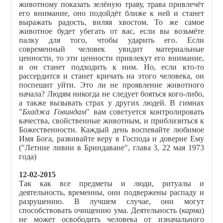
животному показать зелёную траву, трава привлечёт
его внимание, оно подойдёт ближе к ней и станет
выражать радость, виляя хвостом. То же самое
животное будет убегать от вас, если вы возьмёте
палку для того, чтобы ударить его. Если
современный человек увидит материальные
ценности, то эти ценности привлекут его внимание,
и он станет подходить к ним. Но, если кто-то
рассердится и станет кричать на этого человека, он
поспешит уйти. Это ли не проявление животного
начала? Людям никогда не следует бояться кого-либо,
а также вызывать страх у других людей. В гимнах
"
Бхаджа Говиндам
" вам советуется контролировать
качества, свойственные животным, и приблизиться к
Божественности. Каждый день воспевайте любимое
Имя Бога, развивайте веру в Господа и доверие Ему
("Летние ливни в Бриндаване", глава 3, 22 мая 1973
года)
12-02-2015
Так как все предметы и люди, ритуалы и
деятельность, временны, они подвержены распаду и
разрушению. В лучшем случае, они могут
способствовать очищению ума. Деятельность (
карма
)
не может освободить человека от изначального