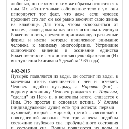
любовью, но не хотят таким же образом относиться к
ним. Их заботит только собственное тело и ум, они
игнорируют тот факт, что даже, если человек
проживёт сто лет, он всё равно закончит свою жизнь
на кладбище. Для того, чтобы освободиться от
эгоизма, люди должны научиться осознавать единую
Божественность, временно принимающую различные
формы и имена, которые привлекают внимание
человека к мнимому многообразию. Устранение
ошибочного видения и осознание единства
Божественности - это истинная цель образования (Из
выступления Бхагавана 5 декабря 1985 года)
4-02-2015
Пузырёк появляется из воды, он состоит из воды, в
конечном итоге, смешивается с ней и исчезает.
Человек подобен пузырьку, а
Нараяна
(Бог) -
водному источнику. Человек рождается из
Нараяны
,
"сделан" из Него и, в конечном итоге, сливается с
Ним. Это простая и основная истина. У
дживы
(индивидуальной души) есть три аспекта: первый -
духовный, второй - мирской, третий - связанный с
повседневной жизнью. Эти три аспекта подобны
состоянию глубокого сна, пробуждённого состояния
и состояния сна. Волны появляются из воды и