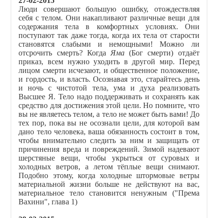
27-02-2015
Люди совершают большую ошибку, отождествляя
себя с телом. Они накапливают различные вещи для
содержания тела в комфортных условиях. Они
поступают так даже тогда, когда их тела от старости
становятся слабыми и немощными! Можно ли
отсрочить смерть? Когда
Яма
(Бог смерти) отдаёт
приказ, всем нужно уходить в другой мир. Перед
лицом смерти исчезают, и общественное положение,
и гордость, и власть. Осознавая это, старайтесь день
и ночь с чистотой тела, ума и духа реализовать
Высшее Я. Тело надо поддерживать и сохранять как
средство для достижения этой цели. Но помните, что
вы не являетесь телом, а тело не может быть вами! До
тех пор, пока вы не осознали цели, для которой вам
дано тело человека, ваша обязанность состоит в том,
чтобы внимательно следить за ним и защищать от
причинения вреда и повреждений. Зимой надевают
шерстяные вещи, чтобы укрыться от суровых и
холодных ветров, а летом тёплые вещи снимают.
Подобно этому, когда холодные штормовые ветры
материальной жизни больше не действуют на вас,
материальное тело становится ненужным ("Према
Вахини", глава 1)