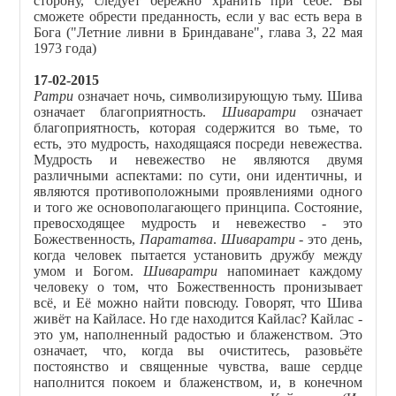
сторону, следует бережно хранить при себе. Вы
сможете обрести преданность, если у вас есть вера в
Бога ("Летние ливни в Бриндаване", глава 3, 22 мая
1973 года)
17-02-2015
Ратри
означает ночь, символизирующую тьму. Шива
означает благоприятность.
Шиваратри
означает
благоприятность, которая содержится во тьме, то
есть, это мудрость, находящаяся посреди невежества.
Мудрость и невежество не являются двумя
различными аспектами: по сути, они идентичны, и
являются противоположными проявлениями одного
и того же основополагающего принципа. Состояние,
превосходящее мудрость и невежество - это
Божественность,
Парататва
.
Шиваратри
- это день,
когда человек пытается установить дружбу между
умом и Богом.
Шиваратри
напоминает каждому
человеку о том, что Божественность пронизывает
всё, и Её можно найти повсюду. Говорят, что Шива
живёт на Кайласе. Но где находится Кайлас? Кайлас -
это ум, наполненный радостью и блаженством. Это
означает, что, когда вы очиститесь, разовьёте
постоянство и священные чувства, ваше сердце
наполнится покоем и блаженством, и, в конечном