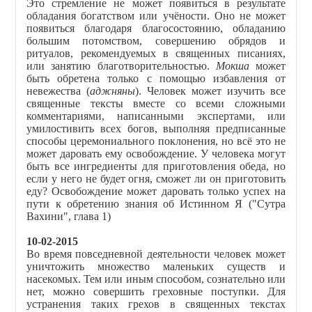
Это стремление не может появиться в результате
обладания богатством или учёности. Оно не может
появиться благодаря благосостоянию, обладанию
большим потомством, совершению обрядов и
ритуалов, рекомендуемых в священных писаниях,
или занятию благотворительностью.
Мокша
может
быть обретена только с помощью избавления от
невежества (
аджняны
). Человек может изучить все
священные тексты вместе со всеми сложными
комментариями, написанными экспертами, или
умилостивить всех богов, выполняя предписанные
способы церемониального поклонения, но всё это не
может даровать ему освобождение. У человека могут
быть все ингредиенты для приготовления обеда, но
если у него не будет огня, сможет ли он приготовить
еду? Освобождение может даровать только успех на
пути к обретению знания об Истинном Я ("Сутра
Вахини", глава 1)
10-02-2015
Во время повседневной деятельности человек может
уничтожить множество маленьких существ и
насекомых. Тем или иным способом, сознательно или
нет, можно совершить греховные поступки. Для
устранения таких грехов в священных текстах