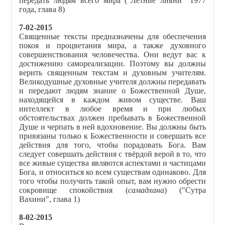
передать людям всего мира ("Летние ливни" 1977
года, глава 8)
7-02-2015
Священные тексты предназначены для обеспечения
покоя и процветания мира, а также духовного
совершенствования человечества. Они ведут вас к
достижению самореализации. Поэтому вы должны
верить священным текстам и духовным учителям.
Великодушные духовные учителя должны передавать
и передают людям знание о Божественной Душе,
находящейся в каждом живом существе. Ваш
интеллект в любое время и при любых
обстоятельствах должен пребывать в Божественной
Душе и черпать в ней вдохновение. Вы должны быть
привязаны только к Божественности и совершать все
действия для того, чтобы порадовать Бога. Вам
следует совершать действия с твёрдой верой в то, что
все живые существа являются аспектами и частицами
Бога, и относиться ко всем существам одинаково. Для
того чтобы получить такой опыт, вам нужно обрести
сокровище спокойствия (
самадхана
) ("Сутра
Вахини", глава 1)
8-02-2015