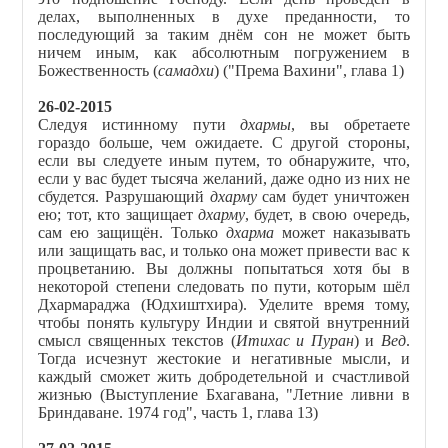
делах, выполненных в духе преданности, то
последующий за таким днём сон не может быть
ничем иным, как абсолютным погружением в
Божественность (
самадхи
) ("Према Вахини", глава 1)
26-02-2015
Следуя истинному пути
дхармы
, вы обретаете
гораздо больше, чем ожидаете. С другой стороны,
если вы следуете иным путем, то обнаружите, что,
если у вас будет тысяча желаний, даже одно из них не
сбудется. Разрушающий
дхарму
сам будет уничтожен
ею; тот, кто защищает
дхарму
, будет, в свою очередь,
сам ею защищён. Только
дхарма
может наказывать
или защищать вас, и только она может привести вас к
процветанию. Вы должны попытаться хотя бы в
некоторой степени следовать по пути, которым шёл
Дхармараджа (Юдхиштхира). Уделите время тому,
чтобы понять культуру Индии и святой внутренний
смысл священных текстов (
Итихас и Пуран
) и
Вед
.
Тогда исчезнут жестокие и негативные мысли, и
каждый сможет жить добродетельной и счастливой
жизнью (Выступление Бхагавана, "Летние ливни в
Бриндаване. 1974 год", часть 1, глава 13)