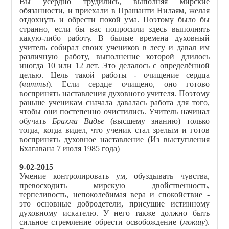
Вы усердно трудились, выполняя мирские
обязанности, и приехали в Прашанти Нилаям, желая
отдохнуть и обрести покой ума. Поэтому было бы
странно, если бы вас попросили здесь выполнять
какую-либо работу. В былые времена духовный
учитель собирал своих учеников в лесу и давал им
различную работу, выполнение которой длилось
иногда 10 или 12 лет. Это делалось с определённой
целью. Цель такой работы - очищение сердца
(
читты
). Если сердце очищено, оно готово
воспринять наставления духовного учителя. Поэтому
раньше ученикам сначала давалась работа для того,
чтобы они постепенно очистились. Учитель начинал
обучать
Брахма Видье
(высшему знанию) только
тогда, когда видел, что ученик стал зрелым и готов
воспринять духовное наставление (Из выступления
Бхагавана 7 июля 1985 года)
9-02-2015
Умение контролировать ум, обуздывать чувства,
превосходить мирскую двойственность,
терпеливость, непоколебимая вера и спокойствие -
это основные добродетели, присущие истинному
духовному искателю. У него также должно быть
сильное стремление обрести освобождение (
мокшу
).