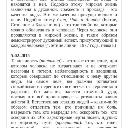
находятся в ней. Подобно этому мирская жизнь
заключена в духовной. Свежесть и прохлада - это
качества воды. Эти же качества присущи волнам и
пене. Подобно этому
Сат, Чит и Ананда
(Бытие,
Сознание и Блаженство) - это три свойства, которые
можно обнаружить в человеке. Через человека они
проявляются в мирской жизни, и таким образом
демонстрируют духовный аспект, присутствующий в
каждом человеке ("Летние ливни" 1977 года, глава 8)
5-02-2015
Терпеливость (
титикша
) - это такое отношение, при
котором человека не затрагивают и не огорчают
невзгоды и потери, неблагодарность и злодеяния,
которые совершают по отношению к нему другие
люди. На самом деле, вы должны оставаться
спокойными и переносить все несчастья терпеливо и
радостно, без желания нанести ответный удар,
потому что всё происходящее – результаты ваших
действий. Естественная реакция людей – каким-либо
образом отплатить тем, кто причинил им боль,
навредить тем, кто навредил им, оскорбить тех, кто
оскорбил их. Это характерные черты людей, идущих
по мирскому пути (
правритти
). Тот, кто ищет
внутренний путь возвышения и очищения