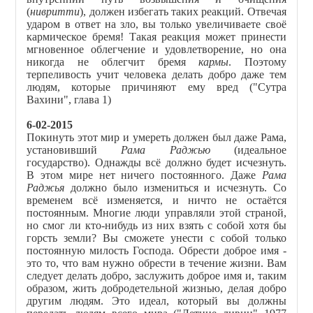
(
нивритти
), должен избегать таких реакций. Отвечая
ударом в ответ на зло, вы только увеличиваете своё
кармическое бремя! Такая реакция может принести
мгновенное облегчение и удовлетворение, но она
никогда не облегчит бремя
кармы
. Поэтому
терпеливость учит человека делать добро даже тем
людям, которые причиняют ему вред ("Сутра
Вахини", глава 1)
6-02-2015
Покинуть этот мир и умереть должен был даже Рама,
установивший
Рама Раджью
(идеальное
государство). Однажды всё должно будет исчезнуть.
В этом мире нет ничего постоянного. Даже
Рама
Раджья
должно было измениться и исчезнуть. Со
временем всё изменяется, и ничто не остаётся
постоянным. Многие люди управляли этой страной,
но смог ли кто-нибудь из них взять с собой хотя бы
горсть земли? Вы сможете унести с собой только
постоянную милость Господа. Обрести доброе имя -
это то, что вам нужно обрести в течение жизни. Вам
следует делать добро, заслужить доброе имя и, таким
образом, жить добродетельной жизнью, делая добро
другим людям. Это идеал, который вы должны