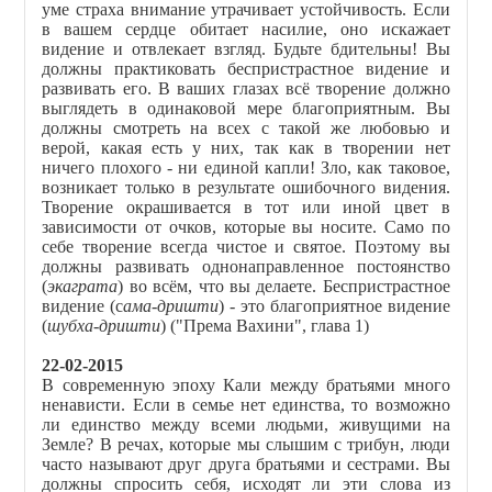
уме страха внимание утрачивает устойчивость. Если
в вашем сердце обитает насилие, оно искажает
видение и отвлекает взгляд. Будьте бдительны! Вы
должны практиковать беспристрастное видение и
развивать его. В ваших глазах всё творение должно
выглядеть в одинаковой мере благоприятным. Вы
должны смотреть на всех с такой же любовью и
верой, какая есть у них, так как в творении нет
ничего плохого - ни единой капли! Зло, как таковое,
возникает только в результате ошибочного видения.
Творение окрашивается в тот или иной цвет в
зависимости от очков, которые вы носите. Само по
себе творение всегда чистое и святое. Поэтому вы
должны развивать однонаправленное постоянство
(
экаграта
) во всём, что вы делаете. Беспристрастное
видение (с
ама-дришти
) - это благоприятное видение
(
шубха-дришти
) ("Према Вахини", глава 1)
22-02-2015
В современную эпоху Кали между братьями много
ненависти. Если в семье нет единства, то возможно
ли единство между всеми людьми, живущими на
Земле? В речах, которые мы слышим с трибун, люди
часто называют друг друга братьями и сестрами. Вы
должны спросить себя, исходят ли эти слова из