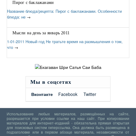
Пирог с баклажанами
Название блюда/рецепта: Пирог с баклажанами. Особенности
блюда: не
→
Мысли на день за январь 2011
1-01-2011 Новый год Не тратьте время на размышления о том,
что
→
Мы в соцсетях
Вконтакте
Facebook
Twitter
Использование любых материалов, размещённых на сайте,
разрешается при условии ссылки на наш сайт. При копировании
материалов для интернет-изданий - обязательна прямая открытая
для поисковых систем гиперссылка. Она должна быть размещена в
подзаголовке или в первом абзаце материала, независимости от