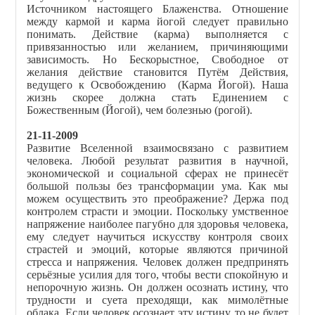
Источником настоящего Блаженства. Отношение
между кармой и карма йогой следует правильно
понимать. Действие (карма) выполняется с
привязанностью или желанием, причиняющими
зависимость. Но Бескорыстное, Свободное от
желания действие становится Путём Действия,
ведущего к Освобождению (Карма Йогой). Наша
жизнь скорее должна стать Единением с
Божественным (Йогой), чем болезнью (рогой).
21-11-2009
Развитие Вселенной взаимосвязано с развитием
человека. Любой результат развития в научной,
экономической и социальной сферах не принесёт
большой пользы без трансформации ума. Как мы
можем осуществить это преображение? Держа под
контролем страсти и эмоции. Поскольку умственное
напряжение наиболее пагубно для здоровья человека,
ему следует научиться искусству контроля своих
страстей и эмоций, которые являются причиной
стресса и напряжения. Человек должен предпринять
серьёзные усилия для того, чтобы вести спокойную и
непорочную жизнь. Он должен осознать истину, что
трудности и суета преходящи, как мимолётные
облака. Если человек осознает эту истину, то не будет