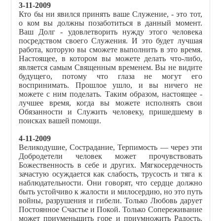
3-11-2009
Кто бы ни явился принять ваше Служение, - это тот,
о ком вы должны позаботиться в данный момент.
Ваш Долг - удовлетворить нужду этого человека
посредством своего Служения. И это будет лучшая
работа, которую вы сможете выполнить в это время.
Настоящее, в котором вы можете делать что-либо,
является самым Священным временем. Вы не видите
будущего, потому что глаза не могут его
воспринимать. Прошлое ушло, и вы ничего не
можете с ним поделать. Таким образом, настоящее -
лучшее время, когда вы можете исполнять свои
Обязанности и Служить человеку, пришедшему в
поисках вашей помощи.
4-11-2009
Великодушие, Сострадание, Терпимость — через эти
Добродетели человек может прочувствовать
Божественность в себе и других. Мягкосердечность
зачастую осуждается как слабость, трусость и тяга к
наблюдательности. Они говорят, что сердце должно
быть устойчиво к жалости и милосердию, но это путь
войны, разрушения и гибели. Только Любовь дарует
Постоянное Счастье и Покой. Только Сопереживание
может приуменьшить горе и приумножить Радость.