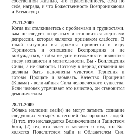
собственной жизнью, что Нравственность, сама по
себе, награда, и что Божественность Всепроникающа
и Всемогуща.
27-11-2009
Когда вы сталкиваетесь с проблемами и трудностями,
вам не следует огорчаться и становиться жертвами
депрессии, которая является признаком слабости. В
такой ситуации вы должны привнести в игру
Терпимость и отношение Всепрощения и не
возбуждаться, чтобы не дать возможности появиться
гневу, ненависти и мстительности. Вы - Воплощения
Силы, а не слабости. Поэтому в период отчаяния вы
должны быть наполнены чувством Терпения и
готовы Прощать и забывать. Качество Прощения
(Кшама) - величайшая Сила человеческого существа.
Если человек утрачивает это качество, он становится
демоническим.
28-11-2009
Облака иллюзии (майи) не могут затмить сознание
следующих четырёх категорий благородных людей:
(1) тех, кто наслаждается Великолепием и Таинством
Бога; (2) тех, кто знает и заявляет о том, что Бог
является Повелителем майи и Обладателем Сил,