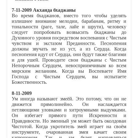
7-11-2009 Акханда бхаджаны
Во время бхаджанов, вместо того чтобы уделять
излишнее внимание мелодии, барабанам, ритму и
тональности (раге, тале, лайе и шрути), человеку
следует попробовать возвысить бхаджаны до
Духовного уровня посредством воспевания с Чистым
чувством и экстазом Преданности. Песнопения
должны звучать не из уст, а из Сердца. Когда
песнопения идут от Сердца, они будут также благими
и для ушей. Проводите свои бхаджаны с Чистым
Непорочным Сердцем, невосприимчивым ко всем
мирским желаниям. Когда вы Воспеваете Имя
Господа с Чистым Сердцем, вы испытаете
Божественность.
8-11-2009
Ум иногда называют змеёй. Это потому, что он не
движется прямолинейно. Он наслаждается
петляющими уловками и хитроумными выдумками.
Он избегает прямого пути Искренности и
Правдивости. Но змеиный ум может быть околдован
Чистотой. Когда укротитель змей играет на своём
инструменте, очарованная змея качает своим
капюшоном. Так и ум будет направляться