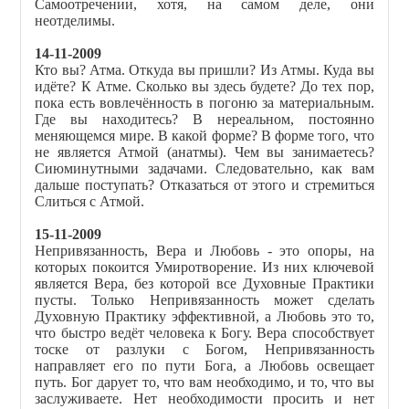
Самоотречении, хотя, на самом деле, они
неотделимы.
14-11-2009
Кто вы? Атма. Откуда вы пришли? Из Атмы. Куда вы
идёте? К Атме. Сколько вы здесь будете? До тех пор,
пока есть вовлечённость в погоню за материальным.
Где вы находитесь? В нереальном, постоянно
меняющемся мире. В какой форме? В форме того, что
не является Атмой (анатмы). Чем вы занимаетесь?
Сиюминутными задачами. Следовательно, как вам
дальше поступать? Отказаться от этого и стремиться
Слиться с Атмой.
15-11-2009
Непривязанность, Вера и Любовь - это опоры, на
которых покоится Умиротворение. Из них ключевой
является Вера, без которой все Духовные Практики
пусты. Только Непривязанность может сделать
Духовную Практику эффективной, а Любовь это то,
что быстро ведёт человека к Богу. Вера способствует
тоске от разлуки с Богом, Непривязанность
направляет его по пути Бога, а Любовь освещает
путь. Бог дарует то, что вам необходимо, и то, что вы
заслуживаете. Нет необходимости просить и нет