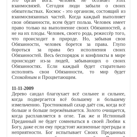
это орган Бога. Человек не осознаёт этих
взаимосвязей. Сегодня люди забыли о своих
обязательствах. Космос - это организм, состоящий из
взаимосвязанных частей. Когда каждый выполняет
свои обязанности, всем будет польза. Человек имеет
право только на выполнение своих Обязанностей, а
не на их плоды. Человек, своего рода, режиссёр того,
что происходит в природе. Но, забывая свои
Обязанности, человек борется за права. Глупо
бороться за права без исполнения своих
Обязанностей. Весь беспорядок и конфликты в мире
происходят из-за людей, забывающих о своих
Обязанностях. Если каждый будет старательно
исполнять свои Обязанности, то мир будет
Спокойным и Процветающим.
11-11-2009
Дерево сандал благоухает всё сильнее и сильнее,
когда подвергается всё большему и большему
измельчению. Тростниковый сахар даёт сок, когда всё
больше и больше пережёвывается. Золото очищается,
когда расплавляется в огне. Так же и Истинный
Преданный не будет сомневаться в своей Любви к
Богу, даже если ему предстоят жизненные преграды и
неприятности. Бог испытывает Своих Преданных