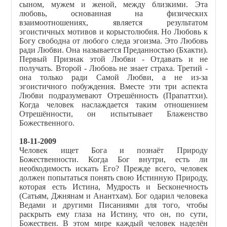
сыном, мужем и женой, между близкими. Эта
любовь, основанная на физических
взаимоотношениях, является результатом
эгоистичных мотивов и корыстолюбия. Но Любовь к
Богу свободна от любого следа эгоизма. Это Любовь
ради Любви. Она называется Преданностью (Бхакти).
Первый Признак этой Любви - Отдавать и не
получать. Второй - Любовь не знает страха. Третий -
она только ради Самой Любви, а не из-за
эгоистичного побуждения. Вместе эти три аспекта
Любви подразумевают Отрешённость (Прапаттхи).
Когда человек наслаждается таким отношением
Отрешённости, он испытывает Блаженство
Божественного.
18-11-2009
Человек ищет Бога и познаёт Природу
Божественности. Когда Бог внутри, есть ли
необходимость искать Его? Прежде всего, человек
должен попытаться понять свою Истинную Природу,
которая есть Истина, Мудрость и Бесконечность
(Сатьям, Джнянам и Анантхам). Бог одарил человека
Ведами и другими Писаниями для того, чтобы
раскрыть ему глаза на Истину, что он, по сути,
Божествен. В этом мире каждый человек наделён