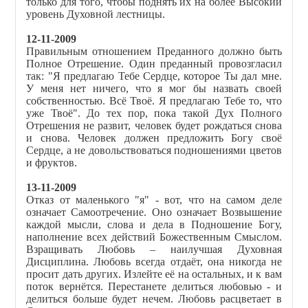
только для того, чтобы поднять их на более Высокий
уровень Духовной лестницы.
12-11-2009
Правильным отношением Преданного должно быть
Полное Отрешение. Один преданный провозгласил
так: "Я предлагаю Тебе Сердце, которое Ты дал мне.
У меня нет ничего, что я мог бы назвать своей
собственностью. Всё Твоё. Я предлагаю Тебе то, что
уже Твоё". До тех пор, пока такой Дух Полного
Отрешения не развит, человек будет рождаться снова
и снова. Человек должен предложить Богу своё
Сердце, а не довольствоваться подношениями цветов
и фруктов.
13-11-2009
Отказ от маленького "я" - вот, что на самом деле
означает Самоотречение. Оно означает Возвышение
каждой мысли, слова и дела в Подношение Богу,
наполнение всех действий Божественным Смыслом.
Взращивать Любовь – наилучшая Духовная
Дисциплина. Любовь всегда отдаёт, она никогда не
просит дать других. Излейте её на остальных, и к вам
поток вернётся. Перестанете делиться любовью - и
делиться больше будет нечем. Любовь расцветает в