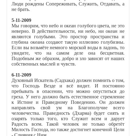
Люди рождены Сопереживать, Служить, Отдавать, а
не брать.
5-11-2009
Мы говорим, что небо и океан голубого цвета, не это
неверно. В действительности, ни небо, ни океан не
являются голубыми. Это простор пространства и
глубина океана создают такую иллюзию голубизны.
Если вы возьмёте немного морской воды в ладонь, то
увидите, что на самом деле она бесцветная.
Подобным же образом, добро и зло зависят от наших
собственных мыслей и чувств.
6-11-2009
Духовный Искатель (Садхака) должен помнить о том,
что Господь Везде и всё видит. И постоянно
пребывать в опасении, что можно опуститься до
греха. У него должно быть естественное стремление
к Истине и Праведному Поведению. Он должен
направлять свой ум на Благополучие всего
человечества. Праведность (Дхарма) будет сиять и
озарять только того, кто Служит всем и дарует
Радость всем. Такой человек не только обретёт
Милость Господа, но также достигнет конечной Цели
- Слияния с Ним.