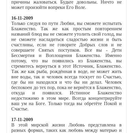
причины жаловаться. Будьте довольны. Ничто не
может произойти вопреки Его Воле.
16-11-2009
Только следуя по пути Любви, вы сможете испытать
Блаженство. Так же как простым повторением
названий блюд вы не сможете утолить свой голод, вы
не сможете насладиться сладостью жизни и быть
счастливы, если не говорите Добрых слов и не
совершаете Святых поступков. Все вы - Дети
Бессмертия и Воплощения Блаженства. Именно
потому, что вы появились из Блаженства, вы
стремитесь вернуться в этот Источник, Блаженство.
Так же как рыба, рождённая в воде, не может жить
вне воды, так и человек всегда тоскует по Счастью,
где бы ни находился и что бы ни делал. Человек
беспокоен до тех пор, пока не вернётся в Блаженство,
откуда и появился. Истинное Блаженство
недостижимо в этом мире. Всегда концентрируйте
ваш ум на Боге. Только тогда вы обретёте Покой и
Счастье.
17-11-2009
В этой мирской жизни Любовь представлена в
разных формах, таких как любовь между матерью и