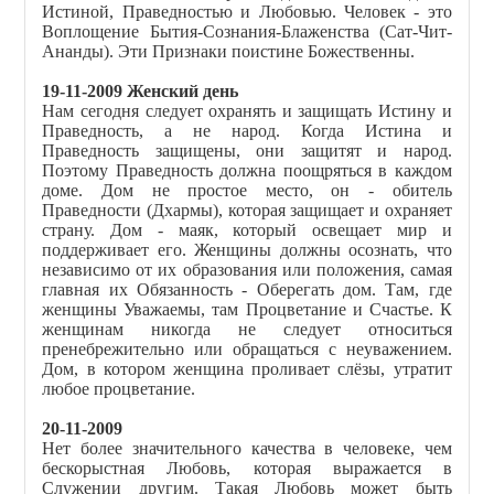
Истиной, Праведностью и Любовью. Человек - это
Воплощение Бытия-Сознания-Блаженства (Сат-Чит-
Ананды). Эти Признаки поистине Божественны.
19-11-2009 Женский день
Нам сегодня следует охранять и защищать Истину и
Праведность, а не народ. Когда Истина и
Праведность защищены, они защитят и народ.
Поэтому Праведность должна поощряться в каждом
доме. Дом не простое место, он - обитель
Праведности (Дхармы), которая защищает и охраняет
страну. Дом - маяк, который освещает мир и
поддерживает его. Женщины должны осознать, что
независимо от их образования или положения, самая
главная их Обязанность - Оберегать дом. Там, где
женщины Уважаемы, там Процветание и Счастье. К
женщинам никогда не следует относиться
пренебрежительно или обращаться с неуважением.
Дом, в котором женщина проливает слёзы, утратит
любое процветание.
20-11-2009
Нет более значительного качества в человеке, чем
бескорыстная Любовь, которая выражается в
Служении другим. Такая Любовь может быть