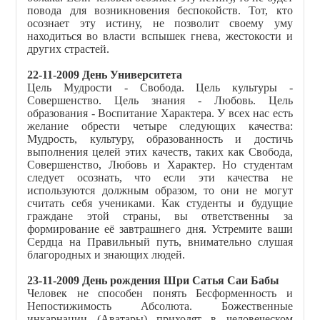
повода для возникновения беспокойств. Тот, кто
осознает эту истину, не позволит своему уму
находиться во власти вспышек гнева, жестокости и
других страстей.
22-11-2009 День Университета
Цель Мудрости - Свобода. Цель культуры -
Совершенство. Цель знания - Любовь. Цель
образования - Воспитание Характера. У всех нас есть
желание обрести четыре следующих качества:
Мудрость, культуру, образованность и достичь
выполнения целей этих качеств, таких как Свобода,
Совершенство, Любовь и Характер. Но студентам
следует осознать, что если эти качества не
используются должным образом, то они не могут
считать себя учениками. Как студенты и будущие
граждане этой страны, вы ответственны за
формирование её завтрашнего дня. Устремите ваши
Сердца на Правильный путь, внимательно слушая
благородных и знающих людей.
23-11-2009 День рождения Шри Сатья Саи Бабы
Человек не способен понять Бесформенность и
Непостижимость Абсолюта. Божественные
инкарнации (Аватары) приходят в человеческом