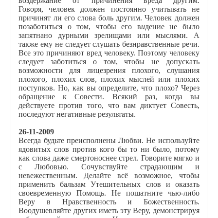
воздержание от причинения вреда другим.
Говоря, человек должен постоянно учитывать не
причинят ли его слова боль другим. Человек должен
позаботиться о том, чтобы его в
и
дение не было
запятнано дурными зрелищами или мыслями. А
также ему не следует слушать безнравственные речи.
Все это причиняют вред человеку. Поэтому человеку
следует заботиться о том, чтобы не допускать
возможности для лицезрения плохого, слушания
плохого, плохих слов, плохих мыслей или плохих
поступков. Но, как вы определите, что плохо? Через
обращение к Совести. Всякий раз, когда вы
действуете против того, что вам диктует Совесть,
последуют негативные результаты.
26-11-2009
Всегда будьте преисполнены Любви. Не используйте
ядовитых слов против кого бы то ни было, потому
как слова даже смертоноснее стрел. Говорите мягко и
с Любовью. Сочувствуйте страдающим и
невежественным. Делайте всё возможное, чтобы
применить бальзам Утешительных слов и оказать
своевременную Помощь. Не пошатните чью-либо
Веру в Нравственность и Божественность.
Воодушевляйте других иметь эту Веру, демонстрируя