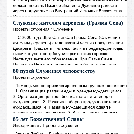
должен постичь Высшее Знание о Духовной радости
через погружение во Внутренний Источник Блаженства.
Проживая свой опыт, его Сердце должно смягчиться и
наполниться Состраданием. Человек должен
Служение жителям деревень (Грамма Сева)
сосредоточиться на том, чтобы способствовать
Проекты служения
/
Служение
прогрессу всех живых существ, не проводя между
→
С 2000 года Шри Сатья Саи Грама Сева (Служение
жителям деревень) стала важной частью празднования
Дасары в Прашанти Нилаям. Как и в предыдущие годы,
тысячи студентов трёх университетских городков
Института высшего образования Шри Сатья Саи в
Прашанти Нилаяме, Бриндаване и Анантапуре, при
участии учеников Средней школы Шри Сатья Саи в
80 путей Служения человечеству
Прашанти Нилаяме, наряду с персоналом этих учебных
Проекты служения
заведений, приняли участие в Грама Севе
→
Помощь менее привилегированным группам населения
1. Организация раздачи еды и одежды нуждающимся.
2. Организация центров бесплатного питания для
нуждающихся. 3. Раздача наборов продуктов питания
нуждающимся. 4. Раздача нуждающимся одеял и
накидок в холодное время. 5. Раздача нуждающимся
пищи, богатой протеином. 6. Установление опеки над
85 лет Божественной Славы
малообеспеченными семьями и организация
Информация
/
Проекты служения
систематической помощи. 7. Организация программ
Аватар Любви Глубокое чувство тревоги охватило
помощи деревням с
→