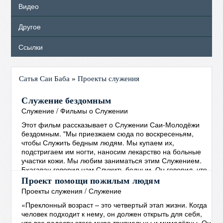
Видео
Другое
Ссылки
Сатья Саи Баба
»
Проекты служения
Служение бездомным
Служение
/
Фильмы о Служении
Этот фильм рассказывает о Служении Саи-Молодёжи
бездомным. "Мы приезжаем сюда по воскресеньям,
чтобы Служить бедным людям. Мы купаем их,
подстригаем им ногти, наносим лекарство на больные
участки кожи. Мы любим заниматься этим Служением.
Бхагаван говорил нам Служить бедным. Он говорил, что
руки, занимающиеся Служением, более Святы, чем
Проект помощи пожилым людям
губы, произносящие Молитвы. ..."
→
Проекты служения
/
Служение
«Преклонный возраст – это четвертый этап жизни. Когда
человек подходит к нему, он должен открыть для себя,
что все радости этого мира тривиальны и мимолётны. Он