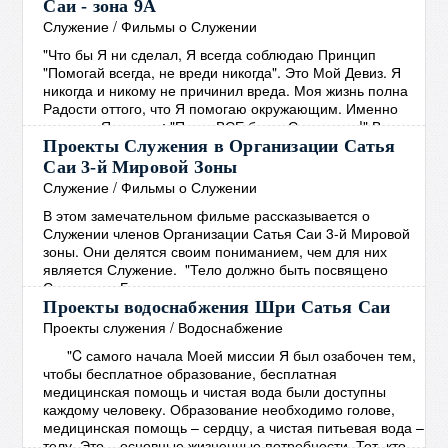
Руководством Бхагавана были открыты образовательные
Саи - зона 9А
и медицинские учреждения. В дополнение к этому
Служение
/
Фильмы о Служении
Бхагаван решил обеспечить людей чистой питьевой
"Что бы Я ни сделал, Я всегда соблюдаю Принцип
водой, жизненно важной
→
"Помогай всегда, не вреди никогда". Это Мой Девиз. Я
никогда и никому не причинил вреда. Моя жизнь полна
Радости оттого, что Я помогаю окружающим. Именно
поэтому Я говорю: "Пусть ВСЕ будут Счастливы!" Все
должны быть Здоровы, Счастливы и полны Радости."
Проекты Служения в Организации Сатья
Сатья Саи Баба Божественная Беседа, 20 октября 2002
Саи 3-й Мировой Зоны
Молодёжь зоны 9А активно вовлечена в проекты
Служение
/
Фильмы о Служении
Служения, такие как: устранение последствий
→
В этом замечательном фильме рассказывается о
Служении членов Организации Сатья Саи 3-й Мировой
зоны. Они делятся своим пониманием, чем для них
является Служение. "Тело должно быть посвящено
Служению. Божественность живущая в вас, также есть в
каждом. Лучший Путь к Богу - это Любить ВСЕХ и
Проекты водоснабжения Шри Сатья Саи
Служить ВСЕМ! Если вы по настоящему хотите
Проекты служения
/
Водоснабжение
распространять Послание Мира, тогда сначала
"C самого начала Моей миссии Я был озабочен тем,
взрастите Покой в себе. Откуда вы можете черпать этот
чтобы бесплатное образование, бесплатная
Покой? Только из
→
медицинская помощь и чистая вода были доступны
каждому человеку. Образование необходимо голове,
медицинская помощь – сердцу, а чистая питьевая вода –
телу. Это – основные жизненные потребности. Тот, кто