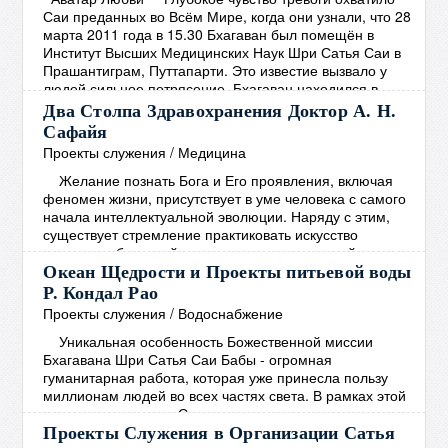
Саи преданных во Всём Мире, когда они узнали, что 28
марта 2011 года в 15.30 Бхагаван был помещён в
Институт Высших Медицинских Наук Шри Сатья Саи в
Прашантиграм, Путтапарти. Это известие вызвало у
людей сильное потрясение. Бхагаван находился в
госпитале 27 дней, и группа медицинских экспертов
Два Столпа Здравохранения Доктор А. Н.
обеспечивала его лучшим лечением, какое только
Сафайя
возможно. Но Бхагаван принял решение закончить
→
Проекты служения
/
Медицина
Желание познать Бога и Его проявления, включая
феномен жизни, присутствует в уме человека с самого
начала интеллектуальной эволюции. Наряду с этим,
существует стремление практиковать искусство
излечения болезней и различных повреждений
человеческой формы. Эти два желания идут рука об
Океан Щедрости и Проекты питьевой воды
руку. Веды, которые представляют собой самый древний
Р. Кондал Рао
документ Духовности, изобилуют примерами как мыслей
Проекты служения
/
Водоснабжение
о Боге, так и мыслей о врачебном искусстве.
→
Уникальная особенность Божественной миссии
Бхагавана Шри Сатья Саи Бабы - огромная
гуманитарная работа, которая уже принесла пользу
миллионам людей во всех частях света. В рамках этой
миссии в интересах Служения человечеству
Центральным трастом Шри Сатья Саи под Милостивым
Проекты Служения в Организации Сатья