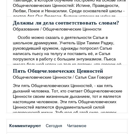
жизни школы и опыте её
→
Общечеловеческих Ценностей: Истине, Праведности,
Любви, Покое и Ненасилии. Среди основателей школы -
доктор Арт-Онг Джумсаи. Будучи успешным учёным,
политиком и общественным деятелем, доктор Джумсаи
Должны ли дела соответствовать словам?
является директором этой школы на протяжении более
Образование
/
Общечеловеческие Ценности
20 лет. Вся жизнь школы, начиная с
Особо можно сказать о деятельности Сатьи в
общеобразовательной программы и заканчивая
школьном драмкружке. Учитель Шри Тамми Раджу,
финансированием, основана на
→
руководивший кружком, однажды попросил Сатью
написать пьесу на телугу и поставить её, и Сатья
погрузился в работу с большим энтузиазмом. Пьеса
имела большой успех не только потому, что героем её
был мальчик, которого играл Сам Сатья, но, главным
Пять Общечеловеческих Ценностей
образом, потому, что её темой был извечный
Общечеловеческие Ценности
/
Сатья Саи Говорит
человеческий грех – лицемерие, состоящее в том, что
Эти пять Общечеловеческих Ценностей, - как пять
"человек
→
дыханий человека. Тот, кто считает Общечеловеческие
Ценности своим жизненным дыханием, тот и является
настоящим человеком. Эти пять Общечеловеческих
Ценностей являются фундаментальной силой
человеческой жизни. Забывая об этой силе, человек
начинает полагаться на силы мирские. В древние
времена люди понимали, что пять Общечеловеческих
Комментируют
Сегодня
Читаемое
Ценностей необходимы для Покоя и процветания во
всём мире. Мы не
→