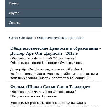
Видео
Другое
Ссылки
Сатья Саи Баба
»
Общечеловеческие Ценности
Общечеловеческие Ценности в образовании -
Доктор Арт Онг Джумсаи - 2013 г.
Образование
/
Фильмы об Образовании
/
Общечеловеческие Ценности
/
Духовный опыт
Доктор Арт Онг Джумсаи, признанный учёный,
изобретатель, педагог, удостоившийся многих наград и
почётных званий, живёт и работает в Таиланде. Он
является создателем и директором известной во всём
мире школы Сатья Саи, основанной на
Фильм «Школа Сатья Саи в Таиланде»
Общечеловеческих Ценностях. В своём выступлении,
Образование
/
Фильмы об Образовании
/
которое проходило в Сингапуре в 2013 году, доктор Арт
Общечеловеческие Ценности
Онг Джумсаи рассказывает о том, как интегрировать
Этот фильм рассказывает о Школе Сатья Саи в
Общечеловеческие Ценности в образование, а также о
Таиланде, в которой обучение построено на основе пяти