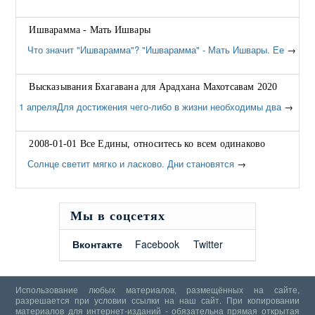
Ишварамма - Мать Ишвары
Что значит "Ишварамма"? "Ишварамма" - Мать Ишвары. Ее
→
Высказывания Бхагавана для Арадхана Махотсавам 2020
1 апреляДля достижения чего-либо в жизни необходимы два
→
2008-01-01 Все Едины, относитесь ко всем одинаково
Солнце светит мягко и ласково. Дни становятся
→
Мы в соцсетях
Вконтакте
Facebook
Twitter
Использование любых материалов, размещённых на сайте,
разрешается при условии ссылки на наш сайт. При копировании
материалов для интернет-изданий - обязательна прямая открытая