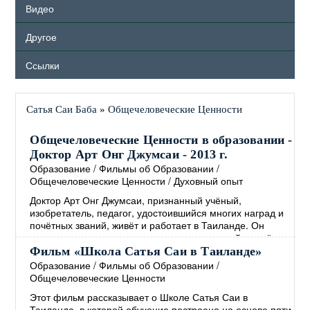
Видео
Другое
Ссылки
Сатья Саи Баба
»
Общечеловеческие Ценности
Общечеловеческие Ценности в образовании -
Доктор Арт Онг Джумсаи - 2013 г.
Образование
/
Фильмы об Образовании
/
Общечеловеческие Ценности
/
Духовный опыт
Доктор Арт Онг Джумсаи, признанный учёный,
изобретатель, педагог, удостоившийся многих наград и
почётных званий, живёт и работает в Таиланде. Он
является создателем и директором известной во всём
мире школы Сатья Саи, основанной на
Фильм «Школа Сатья Саи в Таиланде»
Общечеловеческих Ценностях. В своём выступлении,
Образование
/
Фильмы об Образовании
/
которое проходило в Сингапуре в 2013 году, доктор Арт
Общечеловеческие Ценности
Онг Джумсаи рассказывает о том, как интегрировать
Этот фильм рассказывает о Школе Сатья Саи в
Общечеловеческие Ценности в образование, а также о
Таиланде, в которой обучение построено на основе пяти