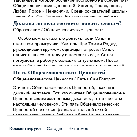
жизни школы и опыте её
→
Общечеловеческих Ценностей: Истине, Праведности,
Любви, Покое и Ненасилии. Среди основателей школы -
доктор Арт-Онг Джумсаи. Будучи успешным учёным,
политиком и общественным деятелем, доктор Джумсаи
Должны ли дела соответствовать словам?
является директором этой школы на протяжении более
Образование
/
Общечеловеческие Ценности
20 лет. Вся жизнь школы, начиная с
Особо можно сказать о деятельности Сатьи в
общеобразовательной программы и заканчивая
школьном драмкружке. Учитель Шри Тамми Раджу,
финансированием, основана на
→
руководивший кружком, однажды попросил Сатью
написать пьесу на телугу и поставить её, и Сатья
погрузился в работу с большим энтузиазмом. Пьеса
имела большой успех не только потому, что героем её
был мальчик, которого играл Сам Сатья, но, главным
Пять Общечеловеческих Ценностей
образом, потому, что её темой был извечный
Общечеловеческие Ценности
/
Сатья Саи Говорит
человеческий грех – лицемерие, состоящее в том, что
Эти пять Общечеловеческих Ценностей, - как пять
"человек
→
дыханий человека. Тот, кто считает Общечеловеческие
Ценности своим жизненным дыханием, тот и является
настоящим человеком. Эти пять Общечеловеческих
Ценностей являются фундаментальной силой
человеческой жизни. Забывая об этой силе, человек
начинает полагаться на силы мирские. В древние
времена люди понимали, что пять Общечеловеческих
Комментируют
Сегодня
Читаемое
Ценностей необходимы для Покоя и процветания во
всём мире. Мы не
→