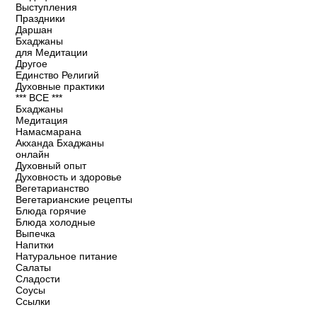
Выступления
Праздники
Даршан
Бхаджаны
для Медитации
Другое
Единство Религий
Духовные практики
*** ВСЕ ***
Бхаджаны
Медитация
Намасмарана
Акханда Бхаджаны
онлайн
Духовный опыт
Духовность и здоровье
Вегетарианство
Вегетарианские рецепты
Блюда горячие
Блюда холодные
Выпечка
Напитки
Натуральное питание
Салаты
Сладости
Соусы
Ссылки