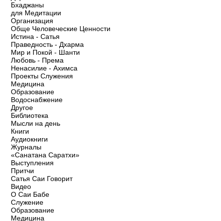
Бхаджаны
для Медитации
Организация
Обще Человеческие Ценности
Истина - Сатья
Праведность - Дхарма
Мир и Покой - Шанти
Любовь - Према
Ненасилие - Ахимса
Проекты Служения
Медицина
Образование
Водоснабжение
Другое
Библиотека
Мысли на день
Книги
Аудиокниги
Журналы
«Санатана Саратхи»
Выступления
Притчи
Сатья Саи Говорит
Видео
О Саи Бабе
Служение
Образование
Медицина