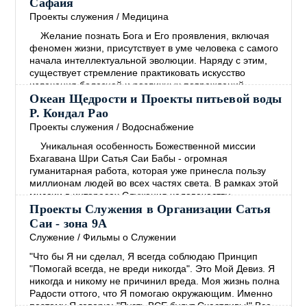
Сафайя
возможно. Но Бхагаван принял решение закончить
→
Проекты служения
/
Медицина
Желание познать Бога и Его проявления, включая
феномен жизни, присутствует в уме человека с самого
начала интеллектуальной эволюции. Наряду с этим,
существует стремление практиковать искусство
излечения болезней и различных повреждений
человеческой формы. Эти два желания идут рука об
Океан Щедрости и Проекты питьевой воды
руку. Веды, которые представляют собой самый древний
Р. Кондал Рао
документ Духовности, изобилуют примерами как мыслей
Проекты служения
/
Водоснабжение
о Боге, так и мыслей о врачебном искусстве.
→
Уникальная особенность Божественной миссии
Бхагавана Шри Сатья Саи Бабы - огромная
гуманитарная работа, которая уже принесла пользу
миллионам людей во всех частях света. В рамках этой
миссии в интересах Служения человечеству
Центральным трастом Шри Сатья Саи под Милостивым
Проекты Служения в Организации Сатья
Руководством Бхагавана были открыты образовательные
Саи - зона 9А
и медицинские учреждения. В дополнение к этому
Служение
/
Фильмы о Служении
Бхагаван решил обеспечить людей чистой питьевой
"Что бы Я ни сделал, Я всегда соблюдаю Принцип
водой, жизненно важной
→
"Помогай всегда, не вреди никогда". Это Мой Девиз. Я
никогда и никому не причинил вреда. Моя жизнь полна
Радости оттого, что Я помогаю окружающим. Именно
поэтому Я говорю: "Пусть ВСЕ будут Счастливы!" Все