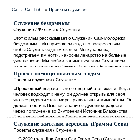
Сатья Саи Баба
»
Проекты служения
Служение бездомным
Служение
/
Фильмы о Служении
Этот фильм рассказывает о Служении Саи-Молодёжи
бездомным. "Мы приезжаем сюда по воскресеньям,
чтобы Служить бедным людям. Мы купаем их,
подстригаем им ногти, наносим лекарство на больные
участки кожи. Мы любим заниматься этим Служением.
Бхагаван говорил нам Служить бедным. Он говорил, что
руки, занимающиеся Служением, более Святы, чем
Проект помощи пожилым людям
губы, произносящие Молитвы. ..."
→
Проекты служения
/
Служение
«Преклонный возраст – это четвертый этап жизни. Когда
человек подходит к нему, он должен открыть для себя,
что все радости этого мира тривиальны и мимолётны. Он
должен постичь Высшее Знание о Духовной радости
через погружение во Внутренний Источник Блаженства.
Проживая свой опыт, его Сердце должно смягчиться и
наполниться Состраданием. Человек должен
Служение жителям деревень (Грамма Сева)
сосредоточиться на том, чтобы способствовать
Проекты служения
/
Служение
прогрессу всех живых существ, не проводя между
→
С 2000 года Шри Сатья Саи Грама Сева (Служение