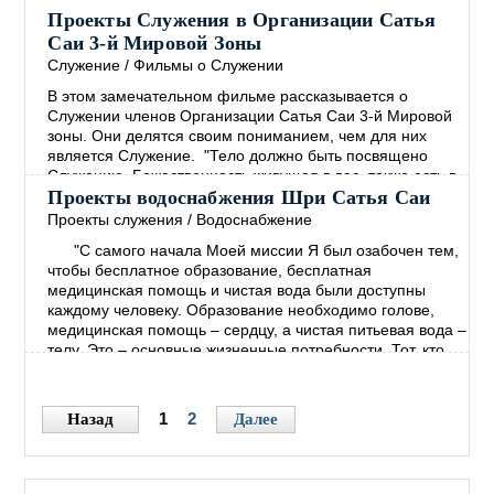
должны быть Здоровы, Счастливы и полны Радости."
Проекты Служения в Организации Сатья
Сатья Саи Баба Божественная Беседа, 20 октября 2002
Саи 3-й Мировой Зоны
Молодёжь зоны 9А активно вовлечена в проекты
Служение
/
Фильмы о Служении
Служения, такие как: устранение последствий
→
В этом замечательном фильме рассказывается о
Служении членов Организации Сатья Саи 3-й Мировой
зоны. Они делятся своим пониманием, чем для них
является Служение. "Тело должно быть посвящено
Служению. Божественность живущая в вас, также есть в
каждом. Лучший Путь к Богу - это Любить ВСЕХ и
Проекты водоснабжения Шри Сатья Саи
Служить ВСЕМ! Если вы по настоящему хотите
Проекты служения
/
Водоснабжение
распространять Послание Мира, тогда сначала
"C самого начала Моей миссии Я был озабочен тем,
взрастите Покой в себе. Откуда вы можете черпать этот
чтобы бесплатное образование, бесплатная
Покой? Только из
→
медицинская помощь и чистая вода были доступны
каждому человеку. Образование необходимо голове,
медицинская помощь – сердцу, а чистая питьевая вода –
телу. Это – основные жизненные потребности. Тот, кто
сумеет сделать их доступными каждому, испытает
огромную радость и удовлетворение" – Бхагаван Шри
Сатья Саи.
→
1
2
Назад
Далее