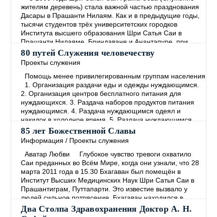
жителям деревень) стала важной частью празднования
Дасары в Прашанти Нилаям. Как и в предыдущие годы,
тысячи студентов трёх университетских городков
Института высшего образования Шри Сатья Саи в
Прашанти Нилаяме, Бриндаване и Анантапуре, при
участии учеников Средней школы Шри Сатья Саи в
80 путей Служения человечеству
Прашанти Нилаяме, наряду с персоналом этих учебных
Проекты служения
заведений, приняли участие в Грама Севе
→
Помощь менее привилегированным группам населения
1. Организация раздачи еды и одежды нуждающимся.
2. Организация центров бесплатного питания для
нуждающихся. 3. Раздача наборов продуктов питания
нуждающимся. 4. Раздача нуждающимся одеял и
накидок в холодное время. 5. Раздача нуждающимся
пищи, богатой протеином. 6. Установление опеки над
85 лет Божественной Славы
малообеспеченными семьями и организация
Информация
/
Проекты служения
систематической помощи. 7. Организация программ
Аватар Любви Глубокое чувство тревоги охватило
помощи деревням с
→
Саи преданных во Всём Мире, когда они узнали, что 28
марта 2011 года в 15.30 Бхагаван был помещён в
Институт Высших Медицинских Наук Шри Сатья Саи в
Прашантиграм, Путтапарти. Это известие вызвало у
людей сильное потрясение. Бхагаван находился в
госпитале 27 дней, и группа медицинских экспертов
Два Столпа Здравохранения Доктор А. Н.
обеспечивала его лучшим лечением, какое только