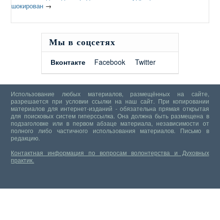
шокирован
→
Мы в соцсетях
Вконтакте
Facebook
Twitter
Использование любых материалов, размещённых на сайте,
разрешается при условии ссылки на наш сайт. При копировании
материалов для интернет-изданий - обязательна прямая открытая
для поисковых систем гиперссылка. Она должна быть размещена в
подзаголовке или в первом абзаце материала, независимости от
полного либо частичного использования материалов.
Письмо в
редакцию.
Контактная информация по вопросам волонтерства и Духовных
практик.