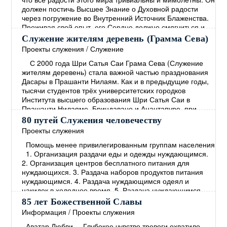
должен постичь Высшее Знание о Духовной радости
через погружение во Внутренний Источник Блаженства.
Проживая свой опыт, его Сердце должно смягчиться и
наполниться Состраданием. Человек должен
Служение жителям деревень (Грамма Сева)
сосредоточиться на том, чтобы способствовать
Проекты служения
/
Служение
прогрессу всех живых существ, не проводя между
→
С 2000 года Шри Сатья Саи Грама Сева (Служение
жителям деревень) стала важной частью празднования
Дасары в Прашанти Нилаям. Как и в предыдущие годы,
тысячи студентов трёх университетских городков
Института высшего образования Шри Сатья Саи в
Прашанти Нилаяме, Бриндаване и Анантапуре, при
участии учеников Средней школы Шри Сатья Саи в
80 путей Служения человечеству
Прашанти Нилаяме, наряду с персоналом этих учебных
Проекты служения
заведений, приняли участие в Грама Севе
→
Помощь менее привилегированным группам населения
1. Организация раздачи еды и одежды нуждающимся.
2. Организация центров бесплатного питания для
нуждающихся. 3. Раздача наборов продуктов питания
нуждающимся. 4. Раздача нуждающимся одеял и
накидок в холодное время. 5. Раздача нуждающимся
пищи, богатой протеином. 6. Установление опеки над
85 лет Божественной Славы
малообеспеченными семьями и организация
Информация
/
Проекты служения
систематической помощи. 7. Организация программ
Аватар Любви Глубокое чувство тревоги охватило
помощи деревням с
→