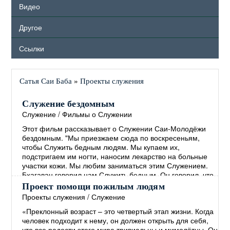
Видео
Другое
Ссылки
Сатья Саи Баба
»
Проекты служения
Служение бездомным
Служение
/
Фильмы о Служении
Этот фильм рассказывает о Служении Саи-Молодёжи
бездомным. "Мы приезжаем сюда по воскресеньям,
чтобы Служить бедным людям. Мы купаем их,
подстригаем им ногти, наносим лекарство на больные
участки кожи. Мы любим заниматься этим Служением.
Бхагаван говорил нам Служить бедным. Он говорил, что
руки, занимающиеся Служением, более Святы, чем
Проект помощи пожилым людям
губы, произносящие Молитвы. ..."
→
Проекты служения
/
Служение
«Преклонный возраст – это четвертый этап жизни. Когда
человек подходит к нему, он должен открыть для себя,
что все радости этого мира тривиальны и мимолётны. Он