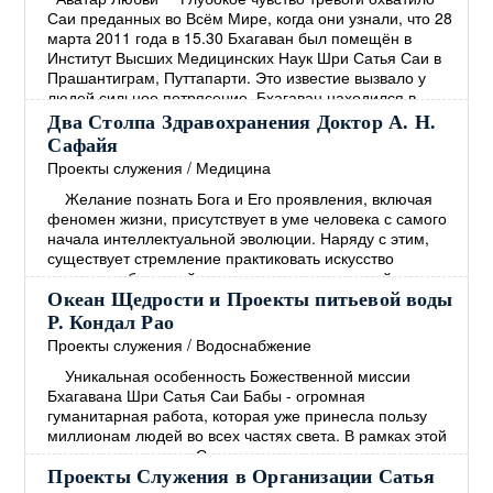
Саи преданных во Всём Мире, когда они узнали, что 28
марта 2011 года в 15.30 Бхагаван был помещён в
Институт Высших Медицинских Наук Шри Сатья Саи в
Прашантиграм, Путтапарти. Это известие вызвало у
людей сильное потрясение. Бхагаван находился в
госпитале 27 дней, и группа медицинских экспертов
Два Столпа Здравохранения Доктор А. Н.
обеспечивала его лучшим лечением, какое только
Сафайя
возможно. Но Бхагаван принял решение закончить
→
Проекты служения
/
Медицина
Желание познать Бога и Его проявления, включая
феномен жизни, присутствует в уме человека с самого
начала интеллектуальной эволюции. Наряду с этим,
существует стремление практиковать искусство
излечения болезней и различных повреждений
человеческой формы. Эти два желания идут рука об
Океан Щедрости и Проекты питьевой воды
руку. Веды, которые представляют собой самый древний
Р. Кондал Рао
документ Духовности, изобилуют примерами как мыслей
Проекты служения
/
Водоснабжение
о Боге, так и мыслей о врачебном искусстве.
→
Уникальная особенность Божественной миссии
Бхагавана Шри Сатья Саи Бабы - огромная
гуманитарная работа, которая уже принесла пользу
миллионам людей во всех частях света. В рамках этой
миссии в интересах Служения человечеству
Центральным трастом Шри Сатья Саи под Милостивым
Проекты Служения в Организации Сатья