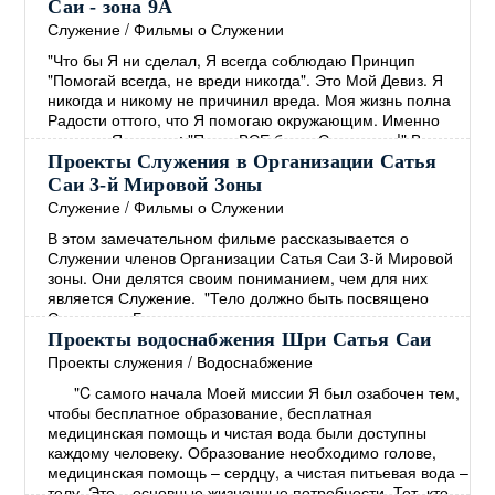
Руководством Бхагавана были открыты образовательные
Саи - зона 9А
и медицинские учреждения. В дополнение к этому
Служение
/
Фильмы о Служении
Бхагаван решил обеспечить людей чистой питьевой
"Что бы Я ни сделал, Я всегда соблюдаю Принцип
водой, жизненно важной
→
"Помогай всегда, не вреди никогда". Это Мой Девиз. Я
никогда и никому не причинил вреда. Моя жизнь полна
Радости оттого, что Я помогаю окружающим. Именно
поэтому Я говорю: "Пусть ВСЕ будут Счастливы!" Все
должны быть Здоровы, Счастливы и полны Радости."
Проекты Служения в Организации Сатья
Сатья Саи Баба Божественная Беседа, 20 октября 2002
Саи 3-й Мировой Зоны
Молодёжь зоны 9А активно вовлечена в проекты
Служение
/
Фильмы о Служении
Служения, такие как: устранение последствий
→
В этом замечательном фильме рассказывается о
Служении членов Организации Сатья Саи 3-й Мировой
зоны. Они делятся своим пониманием, чем для них
является Служение. "Тело должно быть посвящено
Служению. Божественность живущая в вас, также есть в
каждом. Лучший Путь к Богу - это Любить ВСЕХ и
Проекты водоснабжения Шри Сатья Саи
Служить ВСЕМ! Если вы по настоящему хотите
Проекты служения
/
Водоснабжение
распространять Послание Мира, тогда сначала
"C самого начала Моей миссии Я был озабочен тем,
взрастите Покой в себе. Откуда вы можете черпать этот
чтобы бесплатное образование, бесплатная
Покой? Только из
→
медицинская помощь и чистая вода были доступны
каждому человеку. Образование необходимо голове,
медицинская помощь – сердцу, а чистая питьевая вода –
телу. Это – основные жизненные потребности. Тот, кто