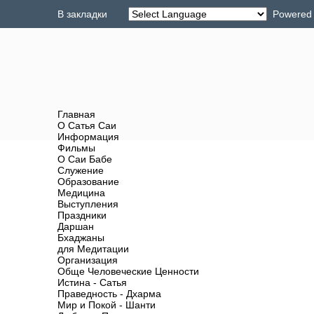
В закладки
Powered
Главная
О Сатья Саи
Информация
Фильмы
О Саи Бабе
Служение
Образование
Медицина
Выступления
Праздники
Даршан
Бхаджаны
для Медитации
Организация
Обще Человеческие Ценности
Истина - Сатья
Праведность - Дхарма
Мир и Покой - Шанти