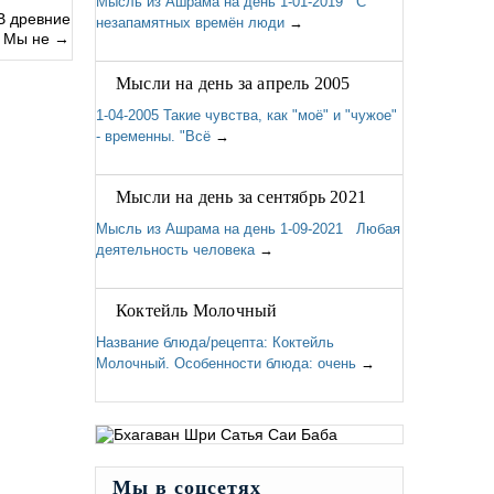
Мысль из Ашрама на день 1-01-2019 С
В древние
незапамятных времён люди
→
. Мы не
→
Мысли на день за апрель 2005
1-04-2005 Такие чувства, как "моё" и "чужое"
- временны. "Всё
→
Мысли на день за сентябрь 2021
Мысль из Ашрама на день 1-09-2021 Любая
деятельность человека
→
Коктейль Молочный
Название блюда/рецепта: Коктейль
Молочный. Особенности блюда: очень
→
Мы в соцсетях