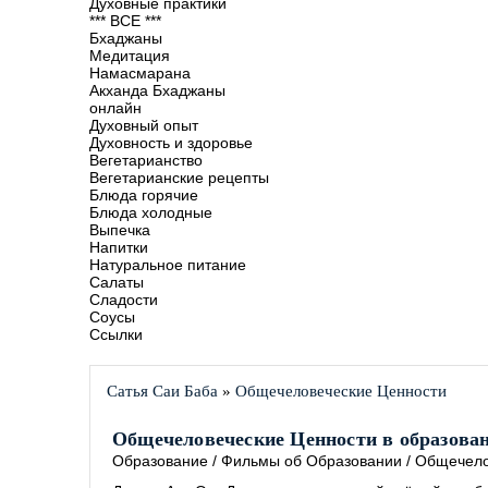
Духовные практики
*** ВСЕ ***
Бхаджаны
Медитация
Намасмарана
Акханда Бхаджаны
онлайн
Духовный опыт
Духовность и здоровье
Вегетарианство
Вегетарианские рецепты
Блюда горячие
Блюда холодные
Выпечка
Напитки
Натуральное питание
Салаты
Сладости
Соусы
Ссылки
Сатья Саи Баба
»
Общечеловеческие Ценности
Общечеловеческие Ценности в образовани
Образование
/
Фильмы об Образовании
/
Общечело