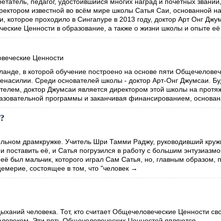
етатель, педагог, удостоившийся многих наград и почётных званий,
иректором известной во всём мире школы Сатья Саи, основанной н
 которое проходило в Сингапуре в 2013 году, доктор Арт Онг Джу
ческие Ценности в образование, а также о жизни школы и опыте её
веческие Ценности
ланде, в которой обучение построено на основе пяти Общечеловеч
Ненасилии. Среди основателей школы - доктор Арт-Онг Джумсаи. Б
елем, доктор Джумсаи является директором этой школы на протя
разовательной программы и заканчивая финансированием, основан
м?
льном драмкружке. Учитель Шри Тамми Раджу, руководивший круж
и поставить её, и Сатья погрузился в работу с большим энтузиазм
её был мальчик, которого играл Сам Сатья, но, главным образом, 
цемерие, состоящее в том, что "человек
→
дыханий человека. Тот, кто считает Общечеловеческие Ценности св
еловеком. Эти пять Общечеловеческих Ценностей являются