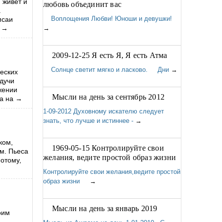
 живёт и
любовь объединит вас
а
Воплощения Любви! Юноши и девушки!
мсаи
→
→
2009-12-25 Я есть Я, Я есть Атма
Солнце светит мягко и ласково. Дни
→
еских
удучи
жении
Мысли на день за сентябрь 2012
а на
→
1-09-2012 Духовному искателю следует
знать, что лучше и истиннее -
→
ком,
1969-05-15 Контролируйте свои
ом. Пьеса
желания, ведите простой образ жизни
потому,
Контролируйте свои желания,ведите простой
образ жизни
→
Мысли на день за январь 2019
оим