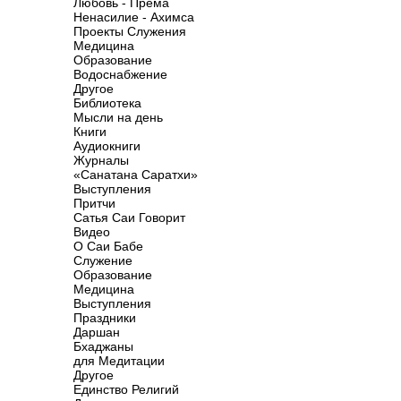
Любовь - Према
Ненасилие - Ахимса
Проекты Служения
Медицина
Образование
Водоснабжение
Другое
Библиотека
Мысли на день
Книги
Аудиокниги
Журналы
«Санатана Саратхи»
Выступления
Притчи
Сатья Саи Говорит
Видео
О Саи Бабе
Служение
Образование
Медицина
Выступления
Праздники
Даршан
Бхаджаны
для Медитации
Другое
Единство Религий