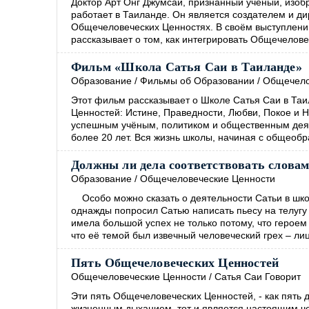
Доктор Арт Онг Джумсаи, признанный учёный, изобр
работает в Таиланде. Он является создателем и д
Общечеловеческих Ценностях. В своём выступлении,
рассказывает о том, как интегрировать Общечелове
Фильм «Школа Сатья Саи в Таиланде»
Образование
/
Фильмы об Образовании
/
Общечело
Этот фильм рассказывает о Школе Сатья Саи в Таи
Ценностей: Истине, Праведности, Любви, Покое и 
успешным учёным, политиком и общественным деят
более 20 лет. Вся жизнь школы, начиная с общеоб
Должны ли дела соответствовать слова
Образование
/
Общечеловеческие Ценности
Особо можно сказать о деятельности Сатьи в шко
однажды попросил Сатью написать пьесу на телугу 
имела большой успех не только потому, что героем 
что её темой был извечный человеческий грех – ли
Пять Общечеловеческих Ценностей
Общечеловеческие Ценности
/
Сатья Саи Говорит
Эти пять Общечеловеческих Ценностей, - как пять 
жизненным дыханием, тот и является настоящим ч