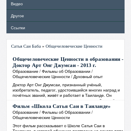
Видео
Другое
Ссылки
Сатья Саи Баба
»
Общечеловеческие Ценности
Общечеловеческие Ценности в образовании -
Доктор Арт Онг Джумсаи - 2013 г.
Образование
/
Фильмы об Образовании
/
Общечеловеческие Ценности
/
Духовный опыт
Доктор Арт Онг Джумсаи, признанный учёный,
изобретатель, педагог, удостоившийся многих наград и
почётных званий, живёт и работает в Таиланде. Он
является создателем и директором известной во всём
мире школы Сатья Саи, основанной на
Фильм «Школа Сатья Саи в Таиланде»
Общечеловеческих Ценностях. В своём выступлении,
Образование
/
Фильмы об Образовании
/
которое проходило в Сингапуре в 2013 году, доктор Арт
Общечеловеческие Ценности
Онг Джумсаи рассказывает о том, как интегрировать
Этот фильм рассказывает о Школе Сатья Саи в
Общечеловеческие Ценности в образование, а также о
Таиланде, в которой обучение построено на основе пяти