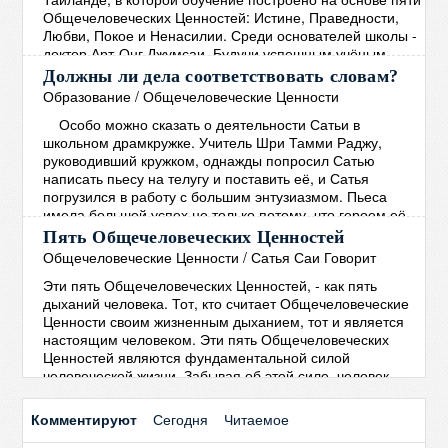
жизни школы и опыте её
→
Общечеловеческих Ценностей: Истине, Праведности,
Любви, Покое и Ненасилии. Среди основателей школы -
доктор Арт-Онг Джумсаи. Будучи успешным учёным,
политиком и общественным деятелем, доктор Джумсаи
Должны ли дела соответствовать словам?
является директором этой школы на протяжении более
Образование
/
Общечеловеческие Ценности
20 лет. Вся жизнь школы, начиная с
Особо можно сказать о деятельности Сатьи в
общеобразовательной программы и заканчивая
школьном драмкружке. Учитель Шри Тамми Раджу,
финансированием, основана на
→
руководивший кружком, однажды попросил Сатью
написать пьесу на телугу и поставить её, и Сатья
погрузился в работу с большим энтузиазмом. Пьеса
имела большой успех не только потому, что героем её
был мальчик, которого играл Сам Сатья, но, главным
Пять Общечеловеческих Ценностей
образом, потому, что её темой был извечный
Общечеловеческие Ценности
/
Сатья Саи Говорит
человеческий грех – лицемерие, состоящее в том, что
Эти пять Общечеловеческих Ценностей, - как пять
"человек
→
дыханий человека. Тот, кто считает Общечеловеческие
Ценности своим жизненным дыханием, тот и является
настоящим человеком. Эти пять Общечеловеческих
Ценностей являются фундаментальной силой
человеческой жизни. Забывая об этой силе, человек
начинает полагаться на силы мирские. В древние
времена люди понимали, что пять Общечеловеческих
Комментируют
Сегодня
Читаемое
Ценностей необходимы для Покоя и процветания во
всём мире. Мы не
→