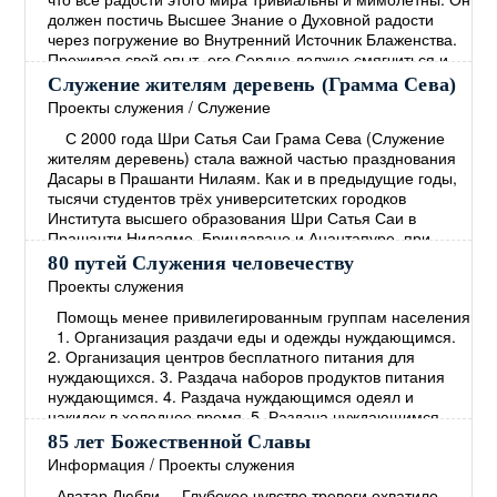
должен постичь Высшее Знание о Духовной радости
через погружение во Внутренний Источник Блаженства.
Проживая свой опыт, его Сердце должно смягчиться и
наполниться Состраданием. Человек должен
Служение жителям деревень (Грамма Сева)
сосредоточиться на том, чтобы способствовать
Проекты служения
/
Служение
прогрессу всех живых существ, не проводя между
→
С 2000 года Шри Сатья Саи Грама Сева (Служение
жителям деревень) стала важной частью празднования
Дасары в Прашанти Нилаям. Как и в предыдущие годы,
тысячи студентов трёх университетских городков
Института высшего образования Шри Сатья Саи в
Прашанти Нилаяме, Бриндаване и Анантапуре, при
участии учеников Средней школы Шри Сатья Саи в
80 путей Служения человечеству
Прашанти Нилаяме, наряду с персоналом этих учебных
Проекты служения
заведений, приняли участие в Грама Севе
→
Помощь менее привилегированным группам населения
1. Организация раздачи еды и одежды нуждающимся.
2. Организация центров бесплатного питания для
нуждающихся. 3. Раздача наборов продуктов питания
нуждающимся. 4. Раздача нуждающимся одеял и
накидок в холодное время. 5. Раздача нуждающимся
пищи, богатой протеином. 6. Установление опеки над
85 лет Божественной Славы
малообеспеченными семьями и организация
Информация
/
Проекты служения
систематической помощи. 7. Организация программ
Аватар Любви Глубокое чувство тревоги охватило
помощи деревням с
→