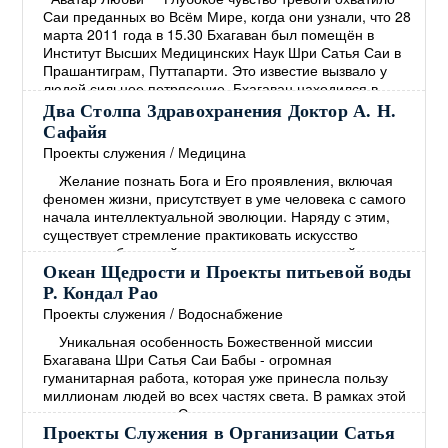
Саи преданных во Всём Мире, когда они узнали, что 28
марта 2011 года в 15.30 Бхагаван был помещён в
Институт Высших Медицинских Наук Шри Сатья Саи в
Прашантиграм, Путтапарти. Это известие вызвало у
людей сильное потрясение. Бхагаван находился в
госпитале 27 дней, и группа медицинских экспертов
Два Столпа Здравохранения Доктор А. Н.
обеспечивала его лучшим лечением, какое только
Сафайя
возможно. Но Бхагаван принял решение закончить
→
Проекты служения
/
Медицина
Желание познать Бога и Его проявления, включая
феномен жизни, присутствует в уме человека с самого
начала интеллектуальной эволюции. Наряду с этим,
существует стремление практиковать искусство
излечения болезней и различных повреждений
человеческой формы. Эти два желания идут рука об
Океан Щедрости и Проекты питьевой воды
руку. Веды, которые представляют собой самый древний
Р. Кондал Рао
документ Духовности, изобилуют примерами как мыслей
Проекты служения
/
Водоснабжение
о Боге, так и мыслей о врачебном искусстве.
→
Уникальная особенность Божественной миссии
Бхагавана Шри Сатья Саи Бабы - огромная
гуманитарная работа, которая уже принесла пользу
миллионам людей во всех частях света. В рамках этой
миссии в интересах Служения человечеству
Центральным трастом Шри Сатья Саи под Милостивым
Проекты Служения в Организации Сатья