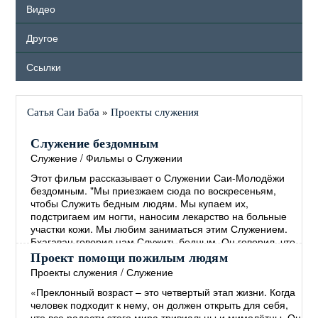
Видео
Другое
Ссылки
Сатья Саи Баба
»
Проекты служения
Служение бездомным
Служение
/
Фильмы о Служении
Этот фильм рассказывает о Служении Саи-Молодёжи
бездомным. "Мы приезжаем сюда по воскресеньям,
чтобы Служить бедным людям. Мы купаем их,
подстригаем им ногти, наносим лекарство на больные
участки кожи. Мы любим заниматься этим Служением.
Бхагаван говорил нам Служить бедным. Он говорил, что
руки, занимающиеся Служением, более Святы, чем
Проект помощи пожилым людям
губы, произносящие Молитвы. ..."
→
Проекты служения
/
Служение
«Преклонный возраст – это четвертый этап жизни. Когда
человек подходит к нему, он должен открыть для себя,
что все радости этого мира тривиальны и мимолётны. Он