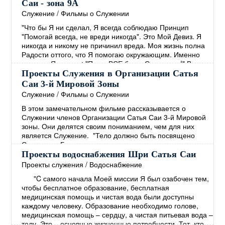
Руководством Бхагавана были открыты образовательные
Саи - зона 9А
и медицинские учреждения. В дополнение к этому
Служение
/
Фильмы о Служении
Бхагаван решил обеспечить людей чистой питьевой
"Что бы Я ни сделал, Я всегда соблюдаю Принцип
водой, жизненно важной
→
"Помогай всегда, не вреди никогда". Это Мой Девиз. Я
никогда и никому не причинил вреда. Моя жизнь полна
Радости оттого, что Я помогаю окружающим. Именно
поэтому Я говорю: "Пусть ВСЕ будут Счастливы!" Все
должны быть Здоровы, Счастливы и полны Радости."
Проекты Служения в Организации Сатья
Сатья Саи Баба Божественная Беседа, 20 октября 2002
Саи 3-й Мировой Зоны
Молодёжь зоны 9А активно вовлечена в проекты
Служение
/
Фильмы о Служении
Служения, такие как: устранение последствий
→
В этом замечательном фильме рассказывается о
Служении членов Организации Сатья Саи 3-й Мировой
зоны. Они делятся своим пониманием, чем для них
является Служение. "Тело должно быть посвящено
Служению. Божественность живущая в вас, также есть в
каждом. Лучший Путь к Богу - это Любить ВСЕХ и
Проекты водоснабжения Шри Сатья Саи
Служить ВСЕМ! Если вы по настоящему хотите
Проекты служения
/
Водоснабжение
распространять Послание Мира, тогда сначала
"C самого начала Моей миссии Я был озабочен тем,
взрастите Покой в себе. Откуда вы можете черпать этот
чтобы бесплатное образование, бесплатная
Покой? Только из
→
медицинская помощь и чистая вода были доступны
каждому человеку. Образование необходимо голове,
медицинская помощь – сердцу, а чистая питьевая вода –
телу. Это – основные жизненные потребности. Тот, кто