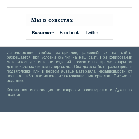
Мы в соцсетях
Вконтакте
Facebook
Twitter
Использование любых материалов, размещённых на сайте,
разрешается при условии ссылки на наш сайт. При копировании
материалов для интернет-изданий - обязательна прямая открытая
для поисковых систем гиперссылка. Она должна быть размещена в
подзаголовке или в первом абзаце материала, независимости от
полного либо частичного использования материалов.
Письмо в
редакцию.
Контактная информация по вопросам волонтерства и Духовных
практик.