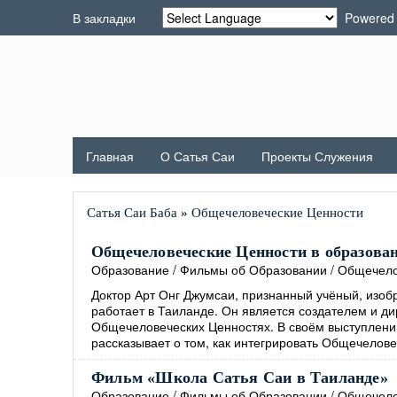
В закладки
Powered
Главная
О Сатья Саи
Проекты Служения
Сатья Саи Баба
»
Общечеловеческие Ценности
Общечеловеческие Ценности в образовани
Образование
/
Фильмы об Образовании
/
Общечело
Доктор Арт Онг Джумсаи, признанный учёный, изобр
работает в Таиланде. Он является создателем и д
Общечеловеческих Ценностях. В своём выступлении
рассказывает о том, как интегрировать Общечелове
Фильм «Школа Сатья Саи в Таиланде»
Образование
/
Фильмы об Образовании
/
Общечело