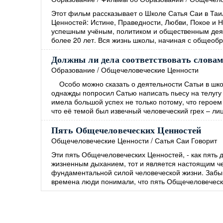
Этот фильм рассказывает о Школе Сатья Саи в Таи
Ценностей: Истине, Праведности, Любви, Покое и 
успешным учёным, политиком и общественным деят
более 20 лет. Вся жизнь школы, начиная с общеоб
Должны ли дела соответствовать слова
Образование
/
Общечеловеческие Ценности
Особо можно сказать о деятельности Сатьи в шко
однажды попросил Сатью написать пьесу на телугу 
имела большой успех не только потому, что героем
что её темой был извечный человеческий грех – ли
Пять Общечеловеческих Ценностей
Общечеловеческие Ценности
/
Сатья Саи Говорит
Эти пять Общечеловеческих Ценностей, - как пять 
жизненным дыханием, тот и является настоящим ч
фундаментальной силой человеческой жизни. Забыв
времена люди понимали, что пять Общечеловеческ