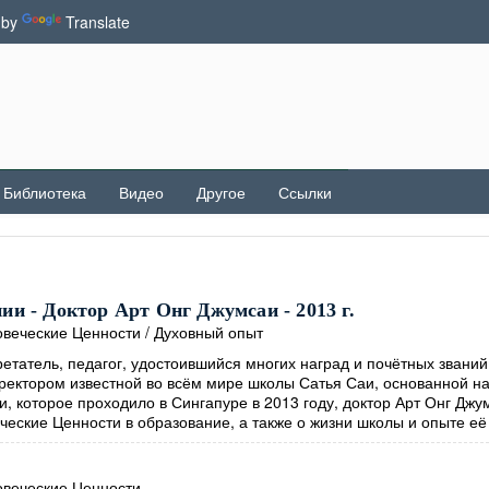
 by
Translate
Библиотека
Видео
Другое
Ссылки
и - Доктор Арт Онг Джумсаи - 2013 г.
веческие Ценности
/
Духовный опыт
етатель, педагог, удостоившийся многих наград и почётных званий
иректором известной во всём мире школы Сатья Саи, основанной н
, которое проходило в Сингапуре в 2013 году, доктор Арт Онг Джу
ческие Ценности в образование, а также о жизни школы и опыте её
веческие Ценности