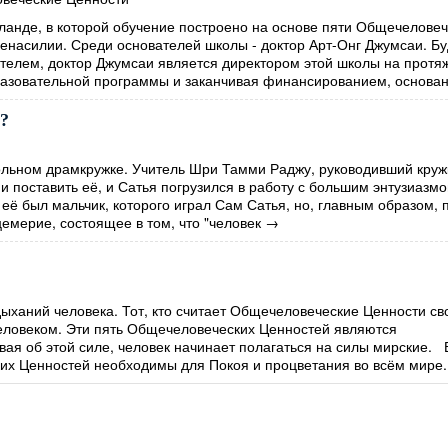
ланде, в которой обучение построено на основе пяти Общечеловеч
Ненасилии. Среди основателей школы - доктор Арт-Онг Джумсаи. Б
елем, доктор Джумсаи является директором этой школы на протя
разовательной программы и заканчивая финансированием, основан
м?
льном драмкружке. Учитель Шри Тамми Раджу, руководивший круж
и поставить её, и Сатья погрузился в работу с большим энтузиазм
 её был мальчик, которого играл Сам Сатья, но, главным образом, 
цемерие, состоящее в том, что "человек
→
дыханий человека. Тот, кто считает Общечеловеческие Ценности с
еловеком. Эти пять Общечеловеческих Ценностей являются
ая об этой силе, человек начинает полагаться на силы мирские. 
их Ценностей необходимы для Покоя и процветания во всём мире