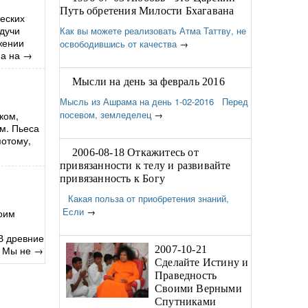
Путь обретения Милости Бхагавана
еских
удучи
Как вы можете реализовать Атма Таттву, не
жении
освободившись от качества
→
а на
→
Мысли на день за февраль 2016
Мысль из Ашрама на день 1-02-2016 Перед
посевом, земледелец
→
ком,
ом. Пьеса
потому,
2006-08-18 Откажитесь от
привязанности к телу и развивайте
привязанность к Богу
Какая польза от приобретения знаний,
Если
→
воим
В древние
. Мы не
→
2007-10-21
Сделайте Истину и
Праведность
Своими Верными
Спутниками