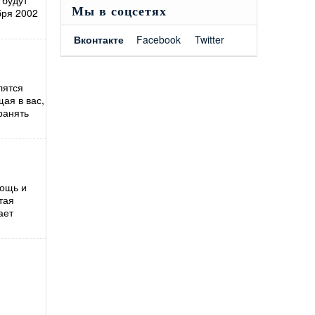
 будут
Мы в соцсетях
ября 2002
Вконтакте
Facebook
Twitter
лятся
ая в вас,
ранять
мощь и
тая
ает