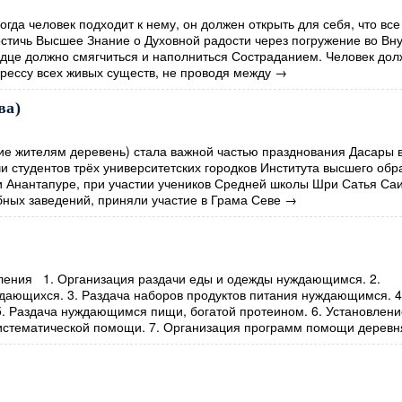
огда человек подходит к нему, он должен открыть для себя, что все
стичь Высшее Знание о Духовной радости через погружение во Вн
рдце должно смягчиться и наполниться Состраданием. Человек до
грессу всех живых существ, не проводя между
→
ва)
 жителям деревень) стала важной частью празднования Дасары 
и студентов трёх университетских городков Института высшего обр
 Анантапуре, при участии учеников Средней школы Шри Сатья Саи
ных заведений, приняли участие в Грама Севе
→
ения 1. Организация раздачи еды и одежды нуждающимся. 2.
дающихся. 3. Раздача наборов продуктов питания нуждающимся. 4
. Раздача нуждающимся пищи, богатой протеином. 6. Установлени
истематической помощи. 7. Организация программ помощи деревн