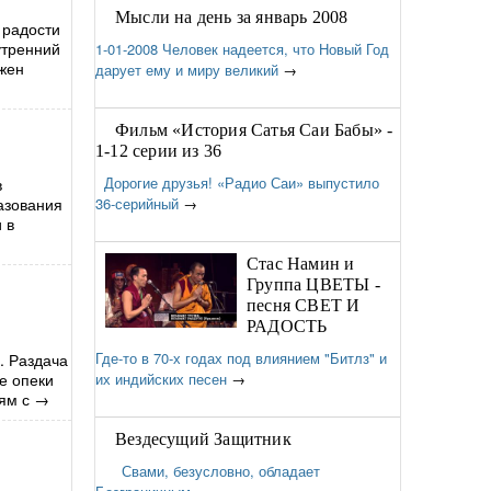
Мысли на день за январь 2008
 радости
утренний
1-01-2008 Человек надеется, что Новый Год
лжен
дарует ему и миру великий
→
Фильм «История Сатья Саи Бабы» -
1-12 серии из 36
Дорогие друзья! «Радио Саи» выпустило
в
азования
36-серийный
→
 в
Стас Намин и
Группа ЦВЕТЫ -
песня СВЕТ И
РАДОСТЬ
Где-то в 70-х годах под влиянием "Битлз" и
. Раздача
е опеки
их индийских песен
→
ям с
→
Вездесущий Защитник
Свами, безусловно, обладает