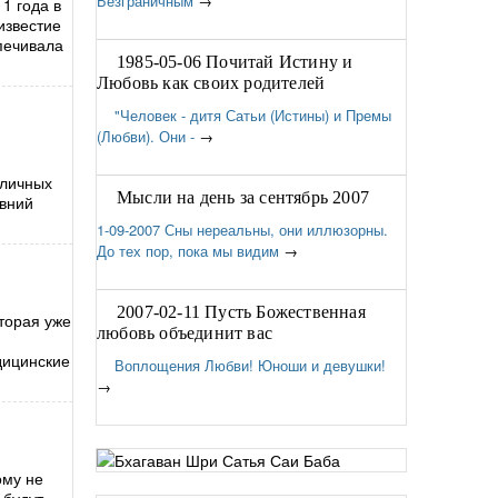
Безграничным
→
1 года в
известие
печивала
1985-05-06 Почитай Истину и
Любовь как своих родителей
"Человек - дитя Сатьи (Истины) и Премы
(Любви). Они -
→
зличных
Мысли на день за сентябрь 2007
евний
1-09-2007 Сны нереальны, они иллюзорны.
До тех пор, пока мы видим
→
2007-02-11 Пусть Божественная
торая уже
любовь объединит вас
дицинские
Воплощения Любви! Юноши и девушки!
→
ому не