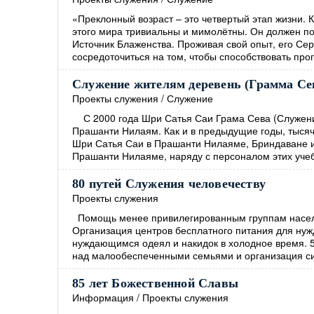
«Преклонный возраст – это четвертый этап жизни. К
этого мира тривиальны и мимолётны. Он должен по
Источник Блаженства. Проживая свой опыт, его Се
сосредоточиться на том, чтобы способствовать про
Служение жителям деревень (Грамма Се
Проекты служения
/
Служение
С 2000 года Шри Сатья Саи Грама Сева (Служение
Прашанти Нилаям. Как и в предыдущие годы, тысяч
Шри Сатья Саи в Прашанти Нилаяме, Бриндаване и
Прашанти Нилаяме, наряду с персоналом этих учеб
80 путей Служения человечеству
Проекты служения
Помощь менее привилегированным группам насел
Организация центров бесплатного питания для нуж
нуждающимся одеял и накидок в холодное время. 5
над малообеспеченными семьями и организация с
85 лет Божественной Славы
Информация
/
Проекты служения