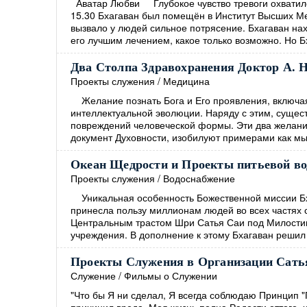
Аватар Любви Глубокое чувство тревоги охватило 
15.30 Бхагаван был помещён в Институт Высших Ме
вызвало у людей сильное потрясение. Бхагаван нах
его лучшим лечением, какое только возможно. Но 
Два Столпа Здравохранения Доктор А. 
Проекты служения
/
Медицина
Желание познать Бога и Его проявления, включая 
интеллектуальной эволюции. Наряду с этим, сущест
повреждений человеческой формы. Эти два желания
документ Духовности, изобилуют примерами как мы
Океан Щедрости и Проекты питьевой во
Проекты служения
/
Водоснабжение
Уникальная особенность Божественной миссии Бха
принесла пользу миллионам людей во всех частях с
Центральным трастом Шри Сатья Саи под Милости
учреждения. В дополнение к этому Бхагаван решил
Проекты Служения в Организации Сатья
Служение
/
Фильмы о Служении
"Что бы Я ни сделал, Я всегда соблюдаю Принцип "П