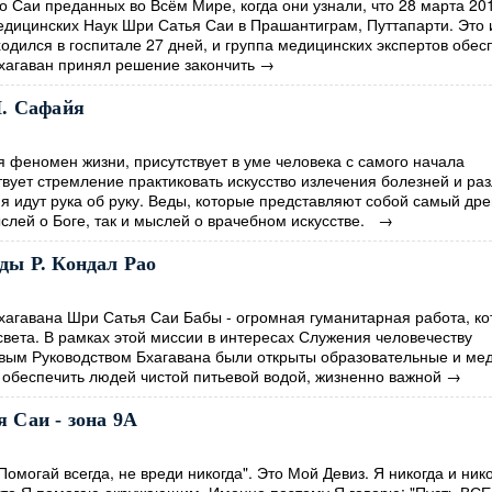
Саи преданных во Всём Мире, когда они узнали, что 28 марта 201
дицинских Наук Шри Сатья Саи в Прашантиграм, Путтапарти. Это 
одился в госпитале 27 дней, и группа медицинских экспертов обес
Бхагаван принял решение закончить
→
Н. Сафайя
феномен жизни, присутствует в уме человека с самого начала
вует стремление практиковать искусство излечения болезней и ра
 идут рука об руку. Веды, которые представляют собой самый др
слей о Боге, так и мыслей о врачебном искусстве.
→
ды Р. Кондал Рао
гавана Шри Сатья Саи Бабы - огромная гуманитарная работа, ко
вета. В рамках этой миссии в интересах Служения человечеству
вым Руководством Бхагавана были открыты образовательные и ме
 обеспечить людей чистой питьевой водой, жизненно важной
→
 Саи - зона 9А
омогай всегда, не вреди никогда". Это Мой Девиз. Я никогда и ник