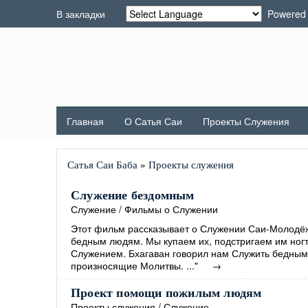
В закладки
Powered
Главная
О Сатья Саи
Проекты Служения
Сатья Саи Баба
»
Проекты служения
Служение бездомным
Служение
/
Фильмы о Служении
Этот фильм рассказывает о Служении Саи-Молодёж
бедным людям. Мы купаем их, подстригаем им ногт
Служением. Бхагаван говорил нам Служить бедным.
произносящие Молитвы. ..."
→
Проект помощи пожилым людям
Проекты служения
/
Служение