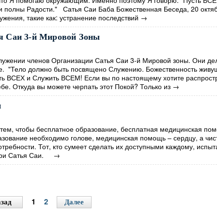
 что Я помогаю окружающим. Именно поэтому Я говорю: "Пусть ВСЕ
 и полны Радости." Сатья Саи Баба Божественная Беседа, 20 окт
жения, такие как: устранение последствий
→
я Саи 3-й Мировой Зоны
лужении членов Организации Сатья Саи 3-й Мировой зоны. Они де
е. "Тело должно быть посвящено Служению. Божественность живущ
бить ВСЕХ и Служить ВСЕМ! Если вы по настоящему хотите распрост
бе. Откуда вы можете черпать этот Покой? Только из
→
и
ем, чтобы бесплатное образование, бесплатная медицинская по
азование необходимо голове, медицинская помощь – сердцу, а чис
отребности. Тот, кто сумеет сделать их доступными каждому, испыт
 Шри Сатья Саи.
→
1
2
зад
Далее