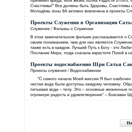
причинил вреда. Моя жизнь полна Радости оттого,
Счастливы!" Все должны быть Здоровы, Счастливы
Молодёжь зоны 9А активно вовлечена в проекты Слу
Проекты Служения в Организации Сать
Служение
/
Фильмы о Служении
В этом замечательном фильме рассказывается о С
своим пониманием, чем для них является Служени
также есть в каждом. Лучший Путь к Богу - это Лю
Послание Мира, тогда сначала взрастите Покой в се
Проекты водоснабжения Шри Сатья Са
Проекты служения
/
Водоснабжение
"C самого начала Моей миссии Я был озабочен т
чистая вода были доступны каждому человеку. Обр
питьевая вода – телу. Это – основные жизненные п
огромную радость и удовлетворение" – Бхагаван
На