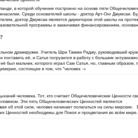
ланде, в которой обучение построено на основе пяти Общечеловеч
Ненасилии. Среди основателей школы - доктор Арт-Онг Джумсаи. Б
елем, доктор Джумсаи является директором этой школы на протя
разовательной программы и заканчивая финансированием, основан
м?
льном драмкружке. Учитель Шри Тамми Раджу, руководивший круж
и поставить её, и Сатья погрузился в работу с большим энтузиазм
 её был мальчик, которого играл Сам Сатья, но, главным образом, 
цемерие, состоящее в том, что "человек
→
дыханий человека. Тот, кто считает Общечеловеческие Ценности с
еловеком. Эти пять Общечеловеческих Ценностей являются
ая об этой силе, человек начинает полагаться на силы мирские. 
их Ценностей необходимы для Покоя и процветания во всём мире