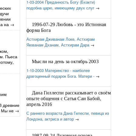
1-03-2004 Преданность Богу (Бхакти)
еских
подобна царю, имеющему двух слуг
→
удучи
жении
а на
→
1996-07-29 Любовь - это Истинная
форма Бога
Астхирам Дживанам Локе, Астхирам
Яюванам Дханам, Астхирам Дара
→
ком,
ом. Пьеса
потому,
Мысли на день за октябрь 2003
1-10-2003 Материнство - наиболее
драгоценный подарок Бога. Матери -
→
Дана Гиллеспи рассказывает о своём
воим
опыте общения с Сатья Саи Бабой,
апрель 2016
В древние
. Мы не
→
С раннего возраста Дана Гилеспи, певица из
Лондона, актриса и автор
→
1987-09-24 Духовная основа