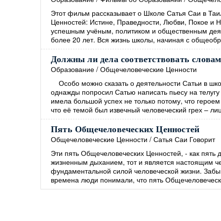
Этот фильм рассказывает о Школе Сатья Саи в Таи
Ценностей: Истине, Праведности, Любви, Покое и 
успешным учёным, политиком и общественным деят
более 20 лет. Вся жизнь школы, начиная с общеоб
Должны ли дела соответствовать слова
Образование
/
Общечеловеческие Ценности
Особо можно сказать о деятельности Сатьи в шко
однажды попросил Сатью написать пьесу на телугу 
имела большой успех не только потому, что героем
что её темой был извечный человеческий грех – ли
Пять Общечеловеческих Ценностей
Общечеловеческие Ценности
/
Сатья Саи Говорит
Эти пять Общечеловеческих Ценностей, - как пять 
жизненным дыханием, тот и является настоящим ч
фундаментальной силой человеческой жизни. Забыв
времена люди понимали, что пять Общечеловеческ