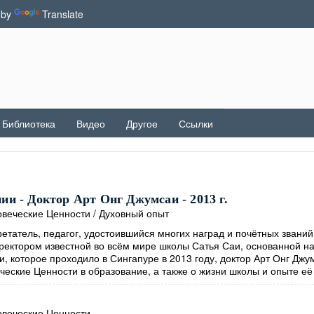
 by
Translate
Библиотека
Видео
Другое
Ссылки
и - Доктор Арт Онг Джумсаи - 2013 г.
веческие Ценности
/
Духовный опыт
етатель, педагог, удостоившийся многих наград и почётных званий
иректором известной во всём мире школы Сатья Саи, основанной н
, которое проходило в Сингапуре в 2013 году, доктор Арт Онг Джу
ческие Ценности в образование, а также о жизни школы и опыте её
веческие Ценности