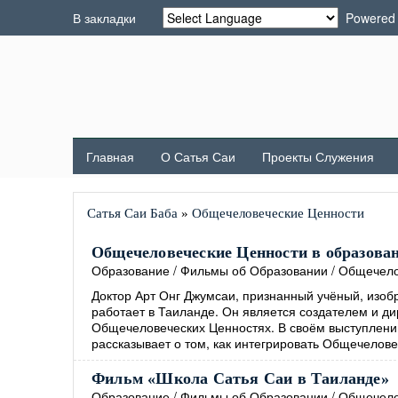
В закладки
Powered
Главная
О Сатья Саи
Проекты Служения
Сатья Саи Баба
»
Общечеловеческие Ценности
Общечеловеческие Ценности в образовани
Образование
/
Фильмы об Образовании
/
Общечело
Доктор Арт Онг Джумсаи, признанный учёный, изобр
работает в Таиланде. Он является создателем и д
Общечеловеческих Ценностях. В своём выступлении
рассказывает о том, как интегрировать Общечелове
Фильм «Школа Сатья Саи в Таиланде»
Образование
/
Фильмы об Образовании
/
Общечело