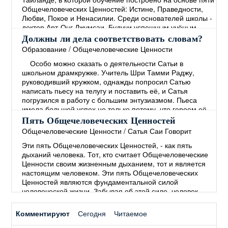
жизни школы и опыте её
→
Общечеловеческих Ценностей: Истине, Праведности,
Любви, Покое и Ненасилии. Среди основателей школы -
доктор Арт-Онг Джумсаи. Будучи успешным учёным,
политиком и общественным деятелем, доктор Джумсаи
Должны ли дела соответствовать словам?
является директором этой школы на протяжении более
Образование
/
Общечеловеческие Ценности
20 лет. Вся жизнь школы, начиная с
Особо можно сказать о деятельности Сатьи в
общеобразовательной программы и заканчивая
школьном драмкружке. Учитель Шри Тамми Раджу,
финансированием, основана на
→
руководивший кружком, однажды попросил Сатью
написать пьесу на телугу и поставить её, и Сатья
погрузился в работу с большим энтузиазмом. Пьеса
имела большой успех не только потому, что героем её
был мальчик, которого играл Сам Сатья, но, главным
Пять Общечеловеческих Ценностей
образом, потому, что её темой был извечный
Общечеловеческие Ценности
/
Сатья Саи Говорит
человеческий грех – лицемерие, состоящее в том, что
Эти пять Общечеловеческих Ценностей, - как пять
"человек
→
дыханий человека. Тот, кто считает Общечеловеческие
Ценности своим жизненным дыханием, тот и является
настоящим человеком. Эти пять Общечеловеческих
Ценностей являются фундаментальной силой
человеческой жизни. Забывая об этой силе, человек
начинает полагаться на силы мирские. В древние
времена люди понимали, что пять Общечеловеческих
Комментируют
Сегодня
Читаемое
Ценностей необходимы для Покоя и процветания во
всём мире. Мы не
→