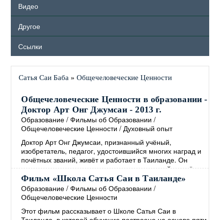
Видео
Другое
Ссылки
Сатья Саи Баба
»
Общечеловеческие Ценности
Общечеловеческие Ценности в образовании -
Доктор Арт Онг Джумсаи - 2013 г.
Образование
/
Фильмы об Образовании
/
Общечеловеческие Ценности
/
Духовный опыт
Доктор Арт Онг Джумсаи, признанный учёный,
изобретатель, педагог, удостоившийся многих наград и
почётных званий, живёт и работает в Таиланде. Он
является создателем и директором известной во всём
мире школы Сатья Саи, основанной на
Фильм «Школа Сатья Саи в Таиланде»
Общечеловеческих Ценностях. В своём выступлении,
Образование
/
Фильмы об Образовании
/
которое проходило в Сингапуре в 2013 году, доктор Арт
Общечеловеческие Ценности
Онг Джумсаи рассказывает о том, как интегрировать
Этот фильм рассказывает о Школе Сатья Саи в
Общечеловеческие Ценности в образование, а также о
Таиланде, в которой обучение построено на основе пяти