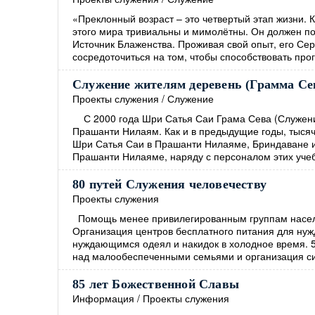
«Преклонный возраст – это четвертый этап жизни. К
этого мира тривиальны и мимолётны. Он должен по
Источник Блаженства. Проживая свой опыт, его Се
сосредоточиться на том, чтобы способствовать про
Служение жителям деревень (Грамма Се
Проекты служения
/
Служение
С 2000 года Шри Сатья Саи Грама Сева (Служение
Прашанти Нилаям. Как и в предыдущие годы, тысяч
Шри Сатья Саи в Прашанти Нилаяме, Бриндаване и
Прашанти Нилаяме, наряду с персоналом этих учеб
80 путей Служения человечеству
Проекты служения
Помощь менее привилегированным группам насел
Организация центров бесплатного питания для нуж
нуждающимся одеял и накидок в холодное время. 5
над малообеспеченными семьями и организация с
85 лет Божественной Славы
Информация
/
Проекты служения