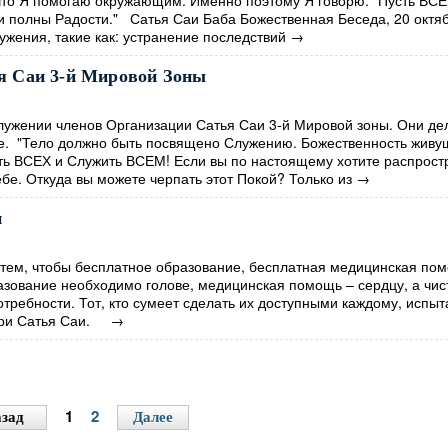
 что Я помогаю окружающим. Именно поэтому Я говорю: "Пусть ВСЕ
 и полны Радости." Сатья Саи Баба Божественная Беседа, 20 окт
жения, такие как: устранение последствий
→
я Саи 3-й Мировой Зоны
лужении членов Организации Сатья Саи 3-й Мировой зоны. Они де
е. "Тело должно быть посвящено Служению. Божественность живущ
бить ВСЕХ и Служить ВСЕМ! Если вы по настоящему хотите распрост
бе. Откуда вы можете черпать этот Покой? Только из
→
и
ем, чтобы бесплатное образование, бесплатная медицинская по
азование необходимо голове, медицинская помощь – сердцу, а чис
отребности. Тот, кто сумеет сделать их доступными каждому, испыт
 Шри Сатья Саи.
→
1
2
зад
Далее