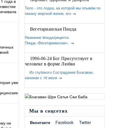
1 года в
известие
Тело - это лодка, на которой мы плывём по
печивала
океану мирской жизни, его
→
Вегетарианская Пицца
Название блюда/рецепта:
Пицца «Вегетарианская».
→
зличных
евний
1996-06-24 Бог Присутствует в
человеке в форме Любви
Из глубокого Сострадания Бхагаван,
начиная с 16 июня
→
торая уже
дицинские
Мы в соцсетях
Вконтакте
Facebook
Twitter
ому не