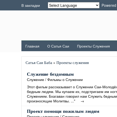
В закладки
Powered
Главная
О Сатья Саи
Проекты Служения
Сатья Саи Баба
»
Проекты служения
Служение бездомным
Служение
/
Фильмы о Служении
Этот фильм рассказывает о Служении Саи-Молодёж
бедным людям. Мы купаем их, подстригаем им ногт
Служением. Бхагаван говорил нам Служить бедным.
произносящие Молитвы. ..."
→
Проект помощи пожилым людям
Проекты служения
/
Служение