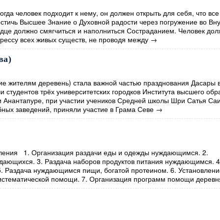
огда человек подходит к нему, он должен открыть для себя, что все
стичь Высшее Знание о Духовной радости через погружение во Вн
рдце должно смягчиться и наполниться Состраданием. Человек до
грессу всех живых существ, не проводя между
→
ва)
 жителям деревень) стала важной частью празднования Дасары 
и студентов трёх университетских городков Института высшего обр
 Анантапуре, при участии учеников Средней школы Шри Сатья Саи
ных заведений, приняли участие в Грама Севе
→
ения 1. Организация раздачи еды и одежды нуждающимся. 2.
дающихся. 3. Раздача наборов продуктов питания нуждающимся. 4
. Раздача нуждающимся пищи, богатой протеином. 6. Установлени
истематической помощи. 7. Организация программ помощи деревн