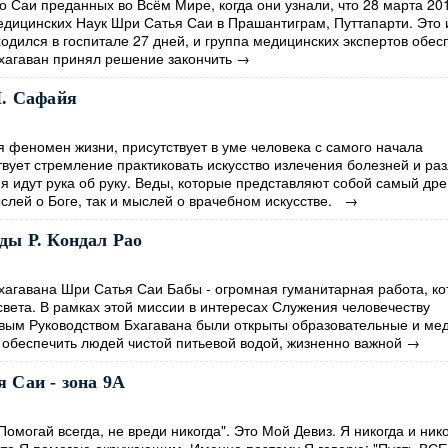
Саи преданных во Всём Мире, когда они узнали, что 28 марта 201
дицинских Наук Шри Сатья Саи в Прашантиграм, Путтапарти. Это 
одился в госпитале 27 дней, и группа медицинских экспертов обес
Бхагаван принял решение закончить
→
Н. Сафайя
феномен жизни, присутствует в уме человека с самого начала
вует стремление практиковать искусство излечения болезней и ра
 идут рука об руку. Веды, которые представляют собой самый др
слей о Боге, так и мыслей о врачебном искусстве.
→
ды Р. Кондал Рао
гавана Шри Сатья Саи Бабы - огромная гуманитарная работа, ко
вета. В рамках этой миссии в интересах Служения человечеству
вым Руководством Бхагавана были открыты образовательные и ме
 обеспечить людей чистой питьевой водой, жизненно важной
→
 Саи - зона 9А
омогай всегда, не вреди никогда". Это Мой Девиз. Я никогда и ник