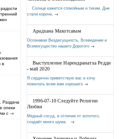
 радости
Солнце кажется спокойным и тихим. Дни
утренний
стали короче,
→
лжен
Арадхана Махотсавам
Осознавая Вездесущность, Всеведение и
Всемогущество нашего Дорогого
→
в
азования
 в
Выступление Нарендранатха Редди
- май 2020
Я сердечно приветствую вас и хочу
пожелать всем вам хорошего
→
1996-07-10 Следуйте Религии
. Раздача
Любви
е опеки
ям с
→
Медный сосуд, в отличие от золотого,
создаёт много шума.
→
Хорошее Здоровье и Доброта