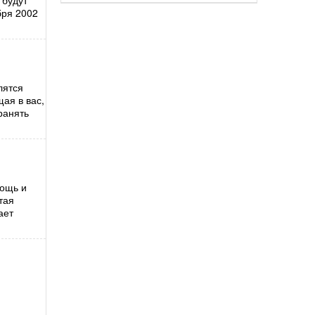
 будут
ября 2002
лятся
ая в вас,
ранять
мощь и
тая
ает