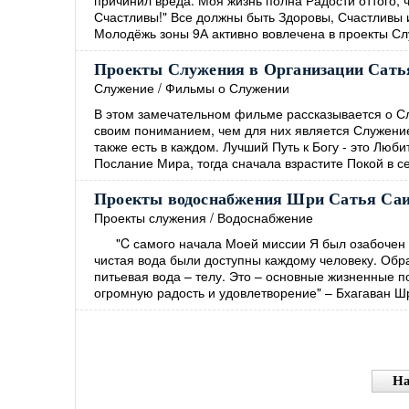
причинил вреда. Моя жизнь полна Радости оттого,
Счастливы!" Все должны быть Здоровы, Счастливы
Молодёжь зоны 9А активно вовлечена в проекты Слу
Проекты Служения в Организации Сать
Служение
/
Фильмы о Служении
В этом замечательном фильме рассказывается о С
своим пониманием, чем для них является Служени
также есть в каждом. Лучший Путь к Богу - это Лю
Послание Мира, тогда сначала взрастите Покой в се
Проекты водоснабжения Шри Сатья Са
Проекты служения
/
Водоснабжение
"C самого начала Моей миссии Я был озабочен т
чистая вода были доступны каждому человеку. Обр
питьевая вода – телу. Это – основные жизненные п
огромную радость и удовлетворение" – Бхагаван
На