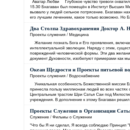
Аватар Любви Глубокое чувство тревоги охватило 
15.30 Бхагаван был помещён в Институт Высших Ме
вызвало у людей сильное потрясение. Бхагаван нах
его лучшим лечением, какое только возможно. Но 
Два Столпа Здравохранения Доктор А. 
Проекты служения
/
Медицина
Желание познать Бога и Его проявления, включая 
интеллектуальной эволюции. Наряду с этим, сущест
повреждений человеческой формы. Эти два желания
документ Духовности, изобилуют примерами как мы
Океан Щедрости и Проекты питьевой во
Проекты служения
/
Водоснабжение
Уникальная особенность Божественной миссии Бха
принесла пользу миллионам людей во всех частях с
Центральным трастом Шри Сатья Саи под Милости
учреждения. В дополнение к этому Бхагаван решил
Проекты Служения в Организации Сатья
Служение
/
Фильмы о Служении
"Что бы Я ни сделал, Я всегда соблюдаю Принцип "П