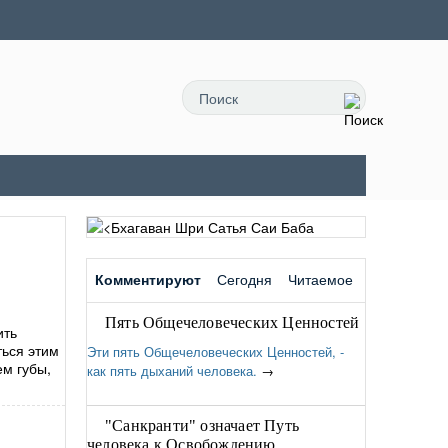
Комментируют
Сегодня
Читаемое
Пять Общечеловеческих Ценностей
ить
ться этим
Эти пять Общечеловеческих Ценностей, -
ем губы,
как пять дыханий человека.
→
"Санкранти" означает Путь
человека к Освобождению