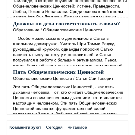
Таиланде, в которой обучение построено на основе пяти
жизни школы и опыте её
→
Общечеловеческих Ценностей: Истине, Праведности,
Любви, Покое и Ненасилии. Среди основателей школы -
доктор Арт-Онг Джумсаи. Будучи успешным учёным,
политиком и общественным деятелем, доктор Джумсаи
Должны ли дела соответствовать словам?
является директором этой школы на протяжении более
Образование
/
Общечеловеческие Ценности
20 лет. Вся жизнь школы, начиная с
Особо можно сказать о деятельности Сатьи в
общеобразовательной программы и заканчивая
школьном драмкружке. Учитель Шри Тамми Раджу,
финансированием, основана на
→
руководивший кружком, однажды попросил Сатью
написать пьесу на телугу и поставить её, и Сатья
погрузился в работу с большим энтузиазмом. Пьеса
имела большой успех не только потому, что героем её
был мальчик, которого играл Сам Сатья, но, главным
Пять Общечеловеческих Ценностей
образом, потому, что её темой был извечный
Общечеловеческие Ценности
/
Сатья Саи Говорит
человеческий грех – лицемерие, состоящее в том, что
Эти пять Общечеловеческих Ценностей, - как пять
"человек
→
дыханий человека. Тот, кто считает Общечеловеческие
Ценности своим жизненным дыханием, тот и является
настоящим человеком. Эти пять Общечеловеческих
Ценностей являются фундаментальной силой
человеческой жизни. Забывая об этой силе, человек
начинает полагаться на силы мирские. В древние
времена люди понимали, что пять Общечеловеческих
Комментируют
Сегодня
Читаемое
Ценностей необходимы для Покоя и процветания во