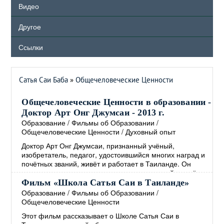
Видео
Другое
Ссылки
Сатья Саи Баба
»
Общечеловеческие Ценности
Общечеловеческие Ценности в образовании -
Доктор Арт Онг Джумсаи - 2013 г.
Образование
/
Фильмы об Образовании
/
Общечеловеческие Ценности
/
Духовный опыт
Доктор Арт Онг Джумсаи, признанный учёный,
изобретатель, педагог, удостоившийся многих наград и
почётных званий, живёт и работает в Таиланде. Он
является создателем и директором известной во всём
мире школы Сатья Саи, основанной на
Фильм «Школа Сатья Саи в Таиланде»
Общечеловеческих Ценностях. В своём выступлении,
Образование
/
Фильмы об Образовании
/
которое проходило в Сингапуре в 2013 году, доктор Арт
Общечеловеческие Ценности
Онг Джумсаи рассказывает о том, как интегрировать
Этот фильм рассказывает о Школе Сатья Саи в
Общечеловеческие Ценности в образование, а также о