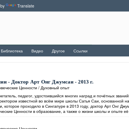
 by
Translate
Библиотека
Видео
Другое
Ссылки
и - Доктор Арт Онг Джумсаи - 2013 г.
веческие Ценности
/
Духовный опыт
етатель, педагог, удостоившийся многих наград и почётных званий
иректором известной во всём мире школы Сатья Саи, основанной н
, которое проходило в Сингапуре в 2013 году, доктор Арт Онг Джу
ческие Ценности в образование, а также о жизни школы и опыте её
веческие Ценности