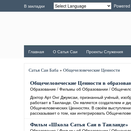
В закладки
Powered
Главная
О Сатья Саи
Проекты Служения
Сатья Саи Баба
»
Общечеловеческие Ценности
Общечеловеческие Ценности в образовани
Образование
/
Фильмы об Образовании
/
Общечело
Доктор Арт Онг Джумсаи, признанный учёный, изобр
работает в Таиланде. Он является создателем и д
Общечеловеческих Ценностях. В своём выступлении
рассказывает о том, как интегрировать Общечелове
Фильм «Школа Сатья Саи в Таиланде»
Образование
/
Фильмы об Образовании
/
Общечело