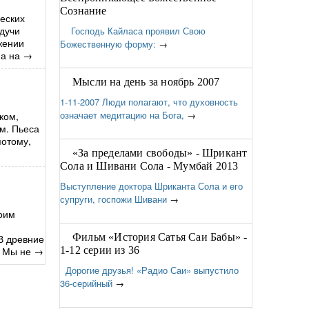
Сознание
еских
удучи
Господь Кайласа проявил Свою
жении
Божественную форму:
→
а на
→
Мысли на день за ноябрь 2007
1-11-2007 Люди полагают, что духовность
означает медитацию на Бога,
→
ком,
ом. Пьеса
потому,
«За пределами свободы» - Шрикант
Сола и Шивани Сола - Мумбай 2013
Выступление доктора Шриканта Сола и его
супруги, госпожи Шивани
→
воим
Фильм «История Сатья Саи Бабы» -
В древние
. Мы не
→
1-12 серии из 36
Дорогие друзья! «Радио Саи» выпустило
36-серийный
→