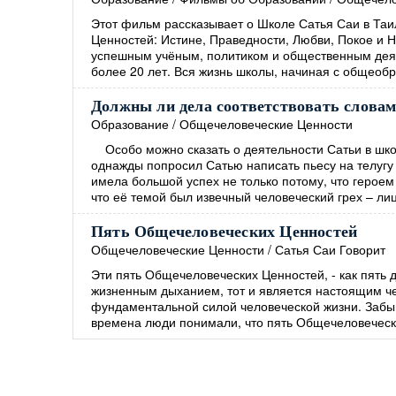
Этот фильм рассказывает о Школе Сатья Саи в Таи
Ценностей: Истине, Праведности, Любви, Покое и 
успешным учёным, политиком и общественным деят
более 20 лет. Вся жизнь школы, начиная с общеоб
Должны ли дела соответствовать слова
Образование
/
Общечеловеческие Ценности
Особо можно сказать о деятельности Сатьи в шко
однажды попросил Сатью написать пьесу на телугу 
имела большой успех не только потому, что героем
что её темой был извечный человеческий грех – ли
Пять Общечеловеческих Ценностей
Общечеловеческие Ценности
/
Сатья Саи Говорит
Эти пять Общечеловеческих Ценностей, - как пять 
жизненным дыханием, тот и является настоящим ч
фундаментальной силой человеческой жизни. Забыв
времена люди понимали, что пять Общечеловеческ