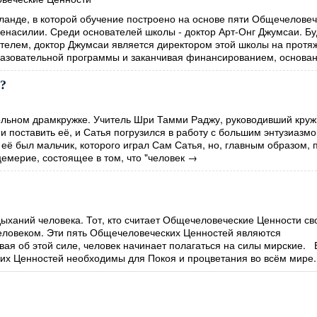
ланде, в которой обучение построено на основе пяти Общечеловеч
Ненасилии. Среди основателей школы - доктор Арт-Онг Джумсаи. Б
елем, доктор Джумсаи является директором этой школы на протя
разовательной программы и заканчивая финансированием, основан
м?
льном драмкружке. Учитель Шри Тамми Раджу, руководивший круж
и поставить её, и Сатья погрузился в работу с большим энтузиазм
 её был мальчик, которого играл Сам Сатья, но, главным образом, 
цемерие, состоящее в том, что "человек
→
дыханий человека. Тот, кто считает Общечеловеческие Ценности с
еловеком. Эти пять Общечеловеческих Ценностей являются
ая об этой силе, человек начинает полагаться на силы мирские. 
их Ценностей необходимы для Покоя и процветания во всём мире