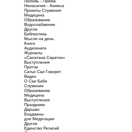
Любовь - Према
Ненасилие - Ахимса
Проекты Служения
Медицина
Образование
Водоснабжение
Другое
Библиотека
Мысли на день
Книги
Аудиокниги
Журналы
«Санатана Саратхи»
Выступления
Притчи
Сатья Саи Говорит
Видео
О Саи Бабе
Служение
Образование
Медицина
Выступления
Праздники
Даршан
Бхаджаны
для Медитации
Другое
Единство Религий