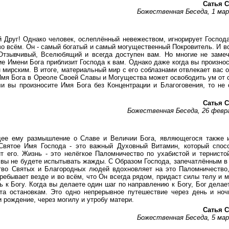
Сатья С
Божественная Беседа, 1 ма
 Друг! Однако человек, ослеплённый невежеством, игнорирует Господ
во всём. Он - самый богатый и самый могущественный Покровитель. И в
 Отзывчивый, Вселюбящий и всегда доступен вам. Но многие не заме
е Имени Бога приблизит Господа к вам. Однако даже когда вы произно
мирским. В итоге, материальный мир с его соблазнами отвлекает вас о
 Имя Бога в Ореоле Своей Славы и Могущества может освободить ум от 
и вы произносите Имя Бога без Концентрации и Благоговения, то не
Сатья С
Божественная Беседа, 26 февр
щее ему размышление о Славе и Величии Бога, являющегося также 
Святое Имя Господа - это важный Духовный Витамин, который спос
 его. Жизнь - это нелёгкое Паломничество по ухабистой и тернисто
 вы не будете испытывать жажды. С Образом Господа, запечатлённым в
ство Святых и Благородных людей вдохновляет на это Паломничество
пребывает везде и во всём, что Он всегда рядом, придаст силы телу и 
 к Богу. Когда вы делаете один шаг по направлению к Богу, Бог делае
та остановкам. Это одно непрерывное путешествие через день и ноч
и рождение, через могилу и утробу матери.
Сатья С
Божественная Беседа, 5 ма