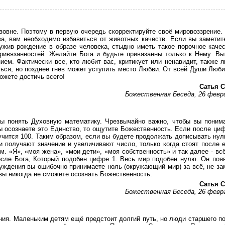
вовне. Поэтому в первую очередь скорректируйте своё мировоззрение.
ва, вам необходимо избавиться от животных качеств. Если вы заметит
ужив рождение в образе человека, стыдно иметь такое порочное качес
привязанностей. Желайте Бога и будьте привязанны только к Нему. В
нием. Фактически все, кто любит вас, критикует или ненавидит, также 
ься, но позднее гнев может уступить место Любви. От всей Души Люби
ожете достичь всего!
Сатья С
Божественная Беседа, 26 февр
ны понять Духовную математику. Чрезвычайно важно, чтобы вы поним
ы осознаете это Единство, то ощутите Божественность. Если после ци
учится 100. Таким образом, если вы будете продолжать дописывать нул
и получают значение и увеличивают число, только когда стоят после 
м. «Я», «моя жена», «мои дети», «моя собственность» и так далее - всё
после Бога, Который подобен цифре 1. Весь мир подобен нулю. Он поя
луждения вы ошибочно принимаете ноль (окружающий мир) за всё, не за
вы никогда не сможете осознать Божественность.
Сатья С
Божественная Беседа, 26 февр
ния. Маленьким детям ещё предстоит долгий путь, но люди старшего п