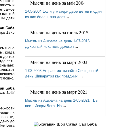
берите с
Мысли на день за май 2004
ависть и
сё самое
1-05-2004 Если у матери двое детей и один
е плохой
из них болен, она даст
→
аши дети
аи Баба
аря 1975
Мысли на день за июль 2015
Мысль из Ашрама на день 1-07-2015
Духовный искатель должен
→
ремя она
м, когда
о до тех
где есть
Мысли на день за март 2003
значает,
твлекают
1-03-2003 Не рассматривайте Священный
внешнего
день Шиваратри как праздник,
→
условно,
аи Баба
Мысли на день за март 2021
аля 1968
Мысль из Ашрама на день 1-03-2021 Вы
все - Искры Бога. Но
→
ребности
уводят к
вности,
едено до
Имя Бога