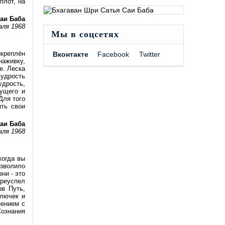
плот, на
аи Баба
аля 1968
Мы в соцсетях
икреплён
Вконтакте
Facebook
Twitter
наживку,
е. Леска
Мудрость
удрость,
сущего и
Для того
ить свои
аи Баба
аля 1968
когда вы
озволило
ни - это
преуспел
ов Путь,
олючек и
нением с
Сознания