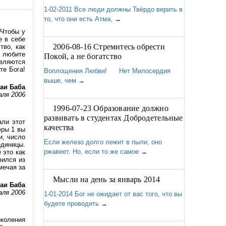
1-02-2011 Все люди должны Твёрдо верить в
то, что они есть Атма,
→
 Чтобы у
е в себе
2006-08-16 Стремитесь обрести
тво, как
ы любите
Покой, а не богатство
являются
те Бога!
Воплощения Любви! Нет Милосердия
выше, чем
→
аи Баба
аля 2006
1996-07-23 Образование должно
развивать в студентах Добродетельные
али этот
качества
фры 1 вы
и, число
Если железо долго лежит в пыли, оно
единицы.
ржавеет. Но, если то же самое
→
 это как
вился из
мечая за
Мысли на день за январь 2014
аи Баба
аля 2006
1-01-2014 Бог не ожидает от вас того, что вы
будете проводить
→
околения