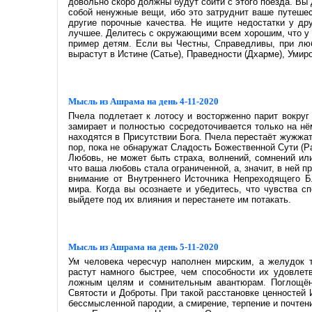
довольно скоро должны будут сойти с этого поезда. Вы
собой ненужные вещи, ибо это затруднит ваше путешест
другие порочные качества. Не ищите недостатки у др
лучшее. Делитесь с окружающими всем хорошим, что у в
пример детям. Если вы Честны, Справедливы, при люб
вырастут в Истине (Сатье), Праведности (Дхарме), Умиро
Мысль из Ашрама на день 4-11-2020
Пчела подлетает к лотосу и восторженно парит вокруг 
замирает и полностью сосредоточивается только на нё
находятся в Присутствии Бога. Пчела перестаёт жужжать
пор, пока не обнаружат Сладость Божественной Сути (Р
Любовь, не может быть страха, волнений, сомнений или
что ваша любовь стала ограниченной, а, значит, в ней п
внимание от Внутреннего Источника Непреходящего Б
мира. Когда вы осознаете и убедитесь, что чувства с
выйдете под их влияния и перестанете им потакать.
Мысль из Ашрама на день 5-11-2020
Ум человека чересчур наполнен мирским, а желудок 
растут намного быстрее, чем способности их удовлет
ложным целям и сомнительным авантюрам. Поглощён
Святости и Доброты. При такой расстановке ценностей 
бессмысленной пародии, а смирение, терпение и почтен