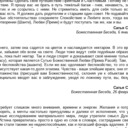
 должны сделать своё путешествие Приятным и Счастливым. Потому не 
вие. Я прошу вас не брать в путь тяжёлый багаж - гнев, ненависть, з
угих и не ссорьтесь с ними. Не стремитесь иметь для себя только в
ас есть. Я должен дать родителям и старшим один совет. Не подавайт
ых обстоятельствах сохраняете Спокойствие и Любите всех, тогда в
творении (Шанти), Любви (Преме) и будут поступать так же, как и вы.
Сатья С
Божественная Беседа, 6 янв
него, затем она садится на цветок и наслаждается нектаром. В это в
м, забывая обо всем на свете. Люди тоже ведут себя подобным образо
, пока пьёт нектар. Так и люди спорят и доказывают своё мнение тольк
асу), которая является Сутью Божественной Любви (Према Расой). Там, 
 беспокойства (ашанти). Если же вас одолевает беспокойство, то это о
рисутствует какая-то доля эгоизма. Чувства - ваши злейшие враги, они о
лаженства (присущей вам Божественности), склоняя ум к объектам 
пециально вводят вас в заблуждение, уводя по ложному пути, вы, без
Сатья С
Божественная Беседа, 26 февр
требует слишком много внимания, времени и энергии. Желания и пот
ворить, а мечты настолько причудливы и далеки от исполнения, что 
ные исследованием материального мира, люди утратили смысл Духо
Истина превратилась просто в одно из слов в словаре, сострадание св
ие стали такими же недееспособными, как и погасший фонарь вдалеке. 