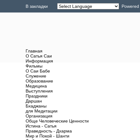
В закладки
Powered
Главная
О Сатья Саи
Информация
Фильмы
О Саи Бабе
Служение
Образование
Медицина
Выступления
Праздники
Даршан
Бхаджаны
для Медитации
Организация
Обще Человеческие Ценности
Истина - Сатья
Праведность - Дхарма
Мир и Покой - Шанти