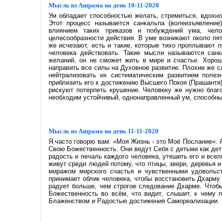
Мысль из Ашрама на день 10-11-2020
Ум обладает способностью желать, стремиться, вдохн
Этот процесс называется санкальпа (волеизъявление
влиянием таких приказов и побуждений ума, чел
целесообразности действия. В уме возникают около пя
же исчезают, есть и такие, которые тихо проплывают 
человека действовать. Такие мысли называются санк
желаний, он не сможет жить в мире и счастье. Хоро
направить все силы на Духовное развитие. Плохие же са
нейтрализовать их систематическим развитием полез
приблизить его к достижению Высшего Покоя (Прашанти)
рискуют потерпеть крушение. Человеку же нужно благ
необходим устойчивый, однонаправленный ум, способный
Мысль из Ашрама на день 11-11-2020
Я часто говорю вам: «Моя Жизнь - это Моё Послание». 
Свою Божественность. Они ведут Себя с детьми как дет
радость и печаль каждого человека, утешить его и все
живут среди людей потому, что птицы, звери, деревья 
миражом мирского счастья и чувственными удовольс
принимает облик человека, чтобы восстановить Дхарму 
радует больше, чем строгое следование Дхарме. Чтобы
Божественность во всём, что видит, слышит, к чему п
Блаженством и Радостью достижения Самореализации.