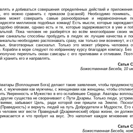
овлять и добиваться совершения определённых действий и приложения
), его можно сравнить с приказом (сасаной). Необходимо понимать,
овек может совершить самые разнообразные и неравнозначные п
тидесяти миллионов подобных команд! Есть мысли, которые зарождают
подобно облакам, однако есть и те, которые задерживаются в уме и п
альпой. Пока человек не разберётся во всём многообразии своих 
шие санкальпы способны пробудить в людях их лучшие качества и п
нкальпы необходимо распознавать сразу, как только они возникнут, и с
ных, благотворных санскальп. Только это может уберечь человека 
. Корабли в море следуют по избранному курсу благодаря компасу. Без 
ополучно переплыть океан самсары с его приливами и отливами. Поэ
 хранить его и направлять.
Сатья С
Божественная Беседа, 10 и
Аватары (Воплощения Бога) делают такие заявления, чтобы продемонст
и, с мужчинами как мужчины, с женщинами как женщины, чтобы откликн
лить Уверенность и Мужество в его ослабевшее Сердце. Аватары вопло
и другие существа не сворачивают с Пути Дхармы. Только люди, устрем
твиями, забывают Цель, ради которой они пришли на Землю. Поскол
(Праведность) и вернуть людей на путь Добродетели и Мудрости, Его 
 человек мог вести Праведный (Дхармический) образ жизни, он долже
рикасается и что пробует на вкус. Это наполнит каждое мгновение е
Сатья С
Божественная Беседа, ноя