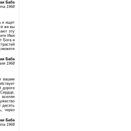
аи Баба
рта 1968
а и ищет
сё же вы
чают эту
сите Имя
т Бога и
страстей
 сможете
аи Баба
аля 1968
и вашим
обствует
й дороге
 Сердце,
, вселяя
мужество
т десять
ь, через
аи Баба
рта 1968