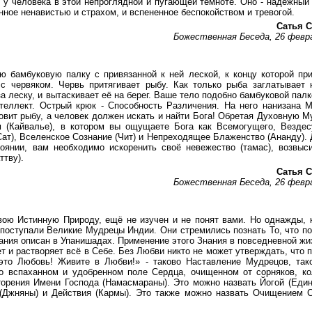
 у человека в этой непроглядной и пугающей темноте. Оно - надёжный 
ое ненавистью и страхом, и вспененное беспокойством и тревогой.
Сатья С
Божественная Беседа, 26 февр
ю бамбуковую палку с привязанной к ней леской, к концу которой пр
с червяком. Червь притягивает рыбу. Как только рыба заглатывает 
за леску, и вытаскивает её на берег. Ваше тело подобно бамбуковой палк
нтеллект. Острый крюк - Способность Различения. На него нанизана 
овит рыбу, а человек должен искать и найти Бога! Обретая Духовную М
 (Кайвалье), в котором вы ощущаете Бога как Всемогущего, Везде
Сат), Вселенское Сознание (Чит) и Непреходящее Блаженство (Ананду). 
оянии, вам необходимо искоренить своё невежество (тамас), возвыс
ттву).
Сатья С
Божественная Беседа, 26 февр
вою Истинную Природу, ещё не изучен и не понят вами. Но однажды, 
 поступали Великие Мудрецы Индии. Они стремились познать То, что п
нания описан в Упанишадах. Применение этого Знания в повседневной жиз
т и растворяет всё в Себе. Без Любви никто не может утверждать, что 
 это Любовь! Живите в Любви!» - таково Наставление Мудрецов, так
о вспаханном и удобренном поле Сердца, очищенном от сорняков, к
торения Имени Господа (Намасмараны). Это можно назвать Йогой (Еди
 (Джняны) и Действия (Кармы). Это также можно назвать Очищением 