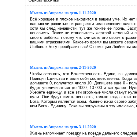
Одноклассники
Мысль из Ашрама на день 1-11-2020
Всё хорошее и плохое находится в вашем уме. Их нет 
вас могли развиться и расцвести человеческие качест
хотя бы след ненависти, тут же гоните её прочь. Засл
ненависть. Также не становитесь жертвой желаний и 
своего ребёнка, потому что считаете его своим отраже
вашими отражениями. Какое-то время вы можете сердит
Любовь к Богу преобразит вас! С помощью Любви вы см
Мысль из Ашрама на день 2-11-2020
Чтобы осознать, что Божественность Едина, вы долж
Принцип Единства и вели себя соответственно. Когда в
допишете 0, получится число 10. Допишете ещё 0 - пол
будет увеличиваться до 1000, 10 000 и так далее. Нул
Уберёте единицу, и все эти огромные числа станут нулё
нули. Они будут иметь ценность, только когда стоят 
Бога, Который является всем. Именно из-за своего заб
ним Бога - Единицу. Пока вы погружены в эту иллюзию, 
Мысль из Ашрама на день 3-11-2020
Жизнь напоминает поездку на поезде дальнего следова