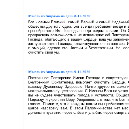
Мысль из Ашрама на день 8-11-2020
Бог - самый Близкий, самый Верный и самый Надёжный
общества других людей. Бог всегда пребывает везде и 
пренебрегаете Им. Господь всегда рядом с вами. Он
прекрасную возможность и не используют её! Повторени
Господа, обитающего в вашем Сердце, ваш ум заполнен 
заглушает ответ Господа, откликнувшегося на ваш зов.
и эмоций, сделав его Чистым и Безмятежным. Но, есл
очистить свой ум.
Мысль из Ашрама на день 9-11-2020
Постоянное Повторение Имени Господа и сопутствую
Внутренним Обитателем, помогает очистить Сердце. 
вашему Духовному Здоровью. Ничто другое не заменит
материального существования. С Именем Бога на устах
вы не будете чувствовать голода и усталости. Обще
Надежду и укрепляя Веру. Уверенность в том, что Бог 
глазам. Помните, что с каждым шагом вы приближаетесь
шагов навстречу вам. В этом Паломничестве нет мес
долины и пустыни, через слёзы и улыбки, через смерть 