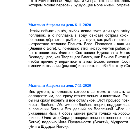
- это Единственная Надежда и Опора, которая осталась
котором можно пересечь бушующее море жизни, омрачённ
Мысль из Ашрама на день 6-11-2020
Чтобы поймать рыбу, рыбак использует длинную гибку
поплавок, а с поплавка в воду свисает острый крюк 
поплавок дёргается, рыбак чувствует, как рыба тянется 
- страстное желание Познать Бога. Поплавок - ваш и
(Знания о Боге). С помощью этих инструментов рыбак л
вы становитесь ближе к Состоянию Единства с Богом
Всеведущего, как Творящего Благо, как Вечное Бытие (
чтобы прочно утвердиться в этом Божественном Сост
эмоции и желания (раджас) и развить в себе Чистоту (Са
Мысль из Ашрама на день 7-11-2020
Инструмент, с помощью которого вы можете познать с
овладеете им, всё сразу станет ясным и понятным. Так
бы им сразу познать и всё остальное. Этот процесс поз
и есть Любовь. Ибо именно Любовь творит, поддерживае
в познании Бога и Его деяний во Вселенной. «Бог -
указанный Ими. Любовь может расти только на хорош
шипов. Очистите Сердце посредством постоянного пов
Богом) подобно Йоге Преданности (Бхакти), Мудрости
(Читта Шуддха Йогой).