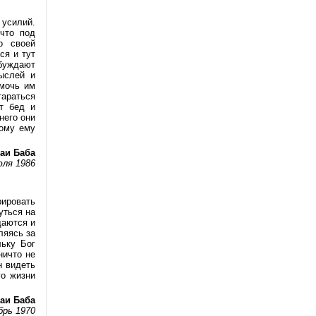
 усилий.
 что под
о своей
ся и тут
обуждают
мыслей и
омочь им
тараться
от бед и
него они
тому ему
аи Баба
юля 1986
рировать
уться на
щаются и
ляясь за
ьку Бог
ничто не
н видеть
го жизни
аи Баба
брь 1970