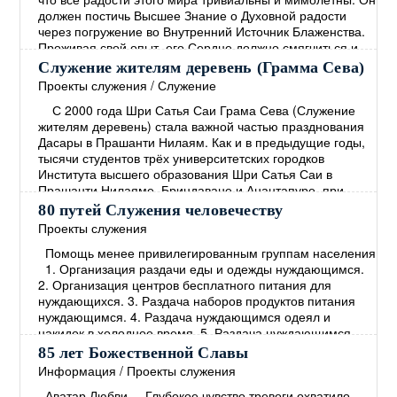
должен постичь Высшее Знание о Духовной радости
через погружение во Внутренний Источник Блаженства.
Проживая свой опыт, его Сердце должно смягчиться и
наполниться Состраданием. Человек должен
Служение жителям деревень (Грамма Сева)
сосредоточиться на том, чтобы способствовать
Проекты служения
/
Служение
прогрессу всех живых существ, не проводя между
→
С 2000 года Шри Сатья Саи Грама Сева (Служение
жителям деревень) стала важной частью празднования
Дасары в Прашанти Нилаям. Как и в предыдущие годы,
тысячи студентов трёх университетских городков
Института высшего образования Шри Сатья Саи в
Прашанти Нилаяме, Бриндаване и Анантапуре, при
участии учеников Средней школы Шри Сатья Саи в
80 путей Служения человечеству
Прашанти Нилаяме, наряду с персоналом этих учебных
Проекты служения
заведений, приняли участие в Грама Севе
→
Помощь менее привилегированным группам населения
1. Организация раздачи еды и одежды нуждающимся.
2. Организация центров бесплатного питания для
нуждающихся. 3. Раздача наборов продуктов питания
нуждающимся. 4. Раздача нуждающимся одеял и
накидок в холодное время. 5. Раздача нуждающимся
пищи, богатой протеином. 6. Установление опеки над
85 лет Божественной Славы
малообеспеченными семьями и организация
Информация
/
Проекты служения
систематической помощи. 7. Организация программ
Аватар Любви Глубокое чувство тревоги охватило
помощи деревням с
→