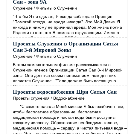
Руководством Бхагавана были открыты образовательные
Саи - зона 9А
и медицинские учреждения. В дополнение к этому
Служение
/
Фильмы о Служении
Бхагаван решил обеспечить людей чистой питьевой
"Что бы Я ни сделал, Я всегда соблюдаю Принцип
водой, жизненно важной
→
"Помогай всегда, не вреди никогда". Это Мой Девиз. Я
никогда и никому не причинил вреда. Моя жизнь полна
Радости оттого, что Я помогаю окружающим. Именно
поэтому Я говорю: "Пусть ВСЕ будут Счастливы!" Все
должны быть Здоровы, Счастливы и полны Радости."
Проекты Служения в Организации Сатья
Сатья Саи Баба Божественная Беседа, 20 октября 2002
Саи 3-й Мировой Зоны
Молодёжь зоны 9А активно вовлечена в проекты
Служение
/
Фильмы о Служении
Служения, такие как: устранение последствий
→
В этом замечательном фильме рассказывается о
Служении членов Организации Сатья Саи 3-й Мировой
зоны. Они делятся своим пониманием, чем для них
является Служение. "Тело должно быть посвящено
Служению. Божественность живущая в вас, также есть в
каждом. Лучший Путь к Богу - это Любить ВСЕХ и
Проекты водоснабжения Шри Сатья Саи
Служить ВСЕМ! Если вы по настоящему хотите
Проекты служения
/
Водоснабжение
распространять Послание Мира, тогда сначала
"C самого начала Моей миссии Я был озабочен тем,
взрастите Покой в себе. Откуда вы можете черпать этот
чтобы бесплатное образование, бесплатная
Покой? Только из
→
медицинская помощь и чистая вода были доступны
каждому человеку. Образование необходимо голове,
медицинская помощь – сердцу, а чистая питьевая вода –
телу. Это – основные жизненные потребности. Тот, кто