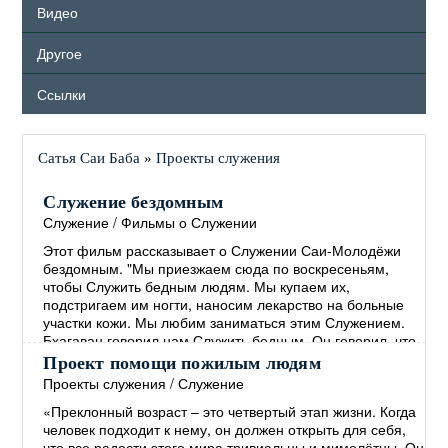
Видео
Другое
Ссылки
Сатья Саи Баба
»
Проекты служения
Служение бездомным
Служение
/
Фильмы о Служении
Этот фильм рассказывает о Служении Саи-Молодёжи
бездомным. "Мы приезжаем сюда по воскресеньям,
чтобы Служить бедным людям. Мы купаем их,
подстригаем им ногти, наносим лекарство на больные
участки кожи. Мы любим заниматься этим Служением.
Бхагаван говорил нам Служить бедным. Он говорил, что
руки, занимающиеся Служением, более Святы, чем
Проект помощи пожилым людям
губы, произносящие Молитвы. ..."
→
Проекты служения
/
Служение
«Преклонный возраст – это четвертый этап жизни. Когда
человек подходит к нему, он должен открыть для себя,
что все радости этого мира тривиальны и мимолётны. Он