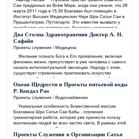
Саи преданных во Всём Мире, когда они узнали, что 28
марта 2011 года в 15.30 Бхагаван был помещён в
Институт Высших Медицинских Наук Шри Сатья Саи в
Прашантиграм, Путтапарти. Это известие вызвало у
людей сильное потрясение. Бхагаван находился в
госпитале 27 дней, и группа медицинских экспертов
Два Столпа Здравохранения Доктор А. Н.
обеспечивала его лучшим лечением, какое только
Сафайя
возможно. Но Бхагаван принял решение закончить
→
Проекты служения
/
Медицина
Желание познать Бога и Его проявления, включая
феномен жизни, присутствует в уме человека с самого
начала интеллектуальной эволюции. Наряду с этим,
существует стремление практиковать искусство
излечения болезней и различных повреждений
человеческой формы. Эти два желания идут рука об
Океан Щедрости и Проекты питьевой воды
руку. Веды, которые представляют собой самый древний
Р. Кондал Рао
документ Духовности, изобилуют примерами как мыслей
Проекты служения
/
Водоснабжение
о Боге, так и мыслей о врачебном искусстве.
→
Уникальная особенность Божественной миссии
Бхагавана Шри Сатья Саи Бабы - огромная
гуманитарная работа, которая уже принесла пользу
миллионам людей во всех частях света. В рамках этой
миссии в интересах Служения человечеству
Центральным трастом Шри Сатья Саи под Милостивым
Проекты Служения в Организации Сатья